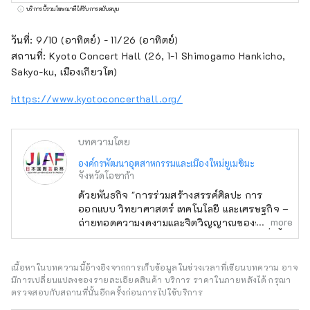
ญี่ปุ่นจะจัดขึ้นในช่วงเวลาเดียวกันหกเดือนกับงาน
บริการนี้รวมโฆษณาที่ได้รับการสนับสนุน
Osaka-Kansai Expo ซึ่งจะมีประเทศและภูมิภาค
เข้าร่วม 158 แห่ง และองค์กรระหว่างประเทศ 7
วันที่: 9/10 (อาทิตย์) - 11/26 (อาทิตย์)
แห่ง ผ่านเครือข่ายที่จะเกิดขึ้น ณ สถานที่จัดงาน
สถานที่: Kyoto Concert Hall (26, 1-1 Shimogamo Hankicho,
Expo และในเกียวโต โอซาก้า คันไซ และทั่ว
Sakyo-ku, เมืองเกียวโต)
ประเทศ เพื่อส่งเสริมการสร้างวัฏจักรที่ดีงาม
https://www.kyotoconcerthall.org/
ระหว่างวัฒนธรรมและศิลปะ เศรษฐกิจ และสังคม
และอนาคตที่สุขสบายซึ่งชีวิตจะสดใส เราหวังว่า
งาน Expo จะเป็นโอกาสในการขยายวงกว้างของ
บทความโดย
การร่วมสร้างสรรค์ในด้านวัฒนธรรมและศิลปะที่
องค์กรพัฒนาอุตสาหกรรมและเมืองใหม่ยูเมชิมะ
หลากหลาย วิทยาศาสตร์และเทคโนโลยี และ
จังหวัดโอซาก้า
เศรษฐกิจกับประเทศต่างๆ ทั่วโลก
ด้วยพันธกิจ "การร่วมสร้างสรรค์ศิลปะ การ
***********************************
ออกแบบ วิทยาศาสตร์ เทคโนโลยี และเศรษฐกิจ –
องค์กรพัฒนาอุตสาหกรรมและเมืองใหม่ยูเมะชิมะ
more
ถ่ายทอดความงดงามและจิตวิญญาณของญี่ปุ่นสู่
(จำกัด) / เลขานุการ: สถาบันออกแบบเมืองเพื่อ
โลก และสร้างอนาคต" เทศกาลศิลปะนานาชาติ
สุขภาพ (จำกัด) https://yumeshimakikou.org/
ญี่ปุ่นจะจัดขึ้นในช่วงเวลาเดียวกันหกเดือนกับงาน
อาคาร Mainichi Shimbun 3-4-5 Umeda,
Osaka-Kansai Expo ซึ่งจะมีประเทศและภูมิภาค
เนื้อหาในบทความนี้อ้างอิงจากการเก็บข้อมูลในช่วงเวลาที่เขียนบทความ อาจ
Kita-ku, Osaka 530-0001 อีเมล:
เข้าร่วม 158 แห่ง และองค์กรระหว่างประเทศ 7
มีการเปลี่ยนแปลงของรายละเอียดสินค้า บริการ ราคาในภายหลังได้ กรุณา
แห่ง ผ่านเครือข่ายที่จะเกิดขึ้น ณ สถานที่จัดงาน
ตรวจสอบกับสถานที่นั้นอีกครั้งก่อนการไปใช้บริการ
info@yumeshimakikou.com โทรศัพท์: 06-
Expo และในเกียวโต โอซาก้า คันไซ และทั่ว
6136-8803