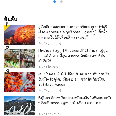
อันดับ
คู่มือเที่ยวชมทะเลสาบคาวากุจิและ ภูเขาไฟฟูจิ
เดือนตุลาคมและพฤศจิกายน | อุณหภูมิ เสื้อผ้า
เทศกาลใบไม้เปลี่ยนสี และจุดชมวิว
จังหวัดยามานาชิ
[โตเกียว ชินจูกุ ] ซื้อมัทฉะได้ที่นี่! ร้านชาญี่ปุ่น
เก่าแก่ 2 แห่ง ที่คุณสามารถสัมผัสรสชาติต้น
ตำรับได้!
จังหวัดโตเกียว
แนะนำจุดชมใบไม้เปลี่ยนสี และสถานที่น่าสนใจ
ในเมืองโฮคุโตะ เพียง 2 ชม. จากโตเกียวโดย
รถไฟด่วน Azusa
จังหวัดยามานาชิ
Fujiten Snow Resort: เพลิดเพลินกับหิมะและสกี
พร้อมกิจกรรมฤดูหนาวในเดือน ม.ค.–ก.พ.
จังหวัดยามานาชิ