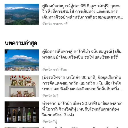
คู่มือฉบับสมบูรณ์สู่สถานีที่ 5 ภูเขาไฟฟูจิ| จุดชม
วิว สิ่งที่ควรสวมใส่ การเดินทาง และแผนการ
เดินทางตัวอย่างสำหรับการเที่ยวชมทะเลสาบคา
วากุจิ
จังหวัดยามานาชิ
บทความล่าสุด
คู่มือการเดินทางสู่ คาโกชิม่า ฉบับสมบูรณ์ | เส้น
ทางแนะนำโดยเครื่องบิน รถไฟ และเรือเฟอร์รี่
จังหวัดคาโกชิมะ
[นั่งรถไฟจาก นาโกย่า 30 นาที] ข้อมูลเกี่ยวกับ
การจัดแสดงแมวกวัก (แมวกวัก ) ใน เมืองโทโค
นาเมะ เมะ ซึ่งเป็นแหล่งผลิตแมวกวักอันดับหนึ่ง
ของญี่ปุ่น
จังหวัดไอจิ
ห่างจาก นาโกย่า เพียง 30 นาที! มาลิ้มลองสาเก
ที่ โอกากิ จังหวัดกิฟุ ! พบกับโรงกลั่นสาเกท้อง
ถิ่นยอดนิยม 3 แห่ง
จังหวัดกิฟุ