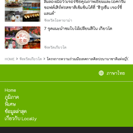
ลิ้มลองเนื้อวัวเจอร์ซีย์คุณภาพเยี่ยมและไอศกรีม
ซอฟต์เสิร์ฟรสชาติเข้มข้นได้ที่ "ฮิรุเซ็น เจอร์ซี่
แลนด์"
จังหวัดโอคายาม่า
7 จุดแนะนำชมใบไม้เปลี่ยนสีใน เกียวโต
จังหวัดเกียวโต
HOME
จังหวัดเกียวโต
โครงการความร่วมมือเทศกาลศิลปะนานาชาติแห่งญี่ปุ่นครั้ง
language
ภาษาไทย
Home
ภูมิภาค
พิเศษ
ข้อมูลล่าสุด
เกี่ยวกับ Locally