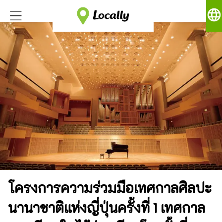
language
โครงการความร่วมมือเทศกาลศิลปะ
นานาชาติแห่งญี่ปุ่นครั้งที่ 1 เทศกาล