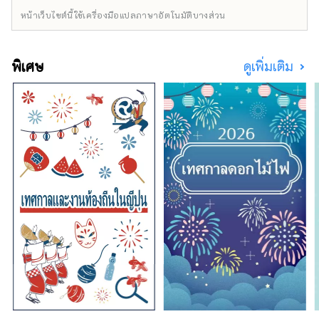
ประเทศ เพื่อส่งเสริมการสร้างวัฏจักรที่ดีงาม
************************************
หน้าเว็บไซต์นี้ใช้เครื่องมือแปลภาษาอัตโนมัติบางส่วน
ระหว่างวัฒนธรรมและศิลปะ เศรษฐกิจ และสังคม
***
และอนาคตที่สุขสบายซึ่งชีวิตจะสดใส เราหวังว่า
งาน Expo จะเป็นโอกาสในการขยายวงกว้างของ
พิเศษ
ดูเพิ่มเติม
การร่วมสร้างสรรค์ในด้านวัฒนธรรมและศิลปะที่
หลากหลาย วิทยาศาสตร์และเทคโนโลยี และ
เศรษฐกิจกับประเทศต่างๆ ทั่วโลก
***********************************
องค์กรพัฒนาอุตสาหกรรมและเมืองใหม่ยูเมะชิมะ
(จำกัด) / เลขานุการ: สถาบันออกแบบเมืองเพื่อ
สุขภาพ (จำกัด) https://yumeshimakikou.org/
อาคาร Mainichi Shimbun 3-4-5 Umeda, Kita-
ku, Osaka 530-0001 อีเมล:
info@yumeshimakikou.com โทรศัพท์: 06-
6136-8803
*************************************
**