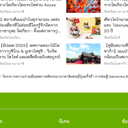
จากโตเกียวโดยรถไฟด่วน Azusa
จากโตเกียวโ
จังหวัดยามานาชิ
จังหวัดยามานาช
12 สถานที่แนะนำในคุรามาเอะ แหล่ง
เที่ยวโทโกนา
ท่องเที่ยวที่ไม่ค่อยมีใครรู้จักถัดจาก
แลบ Tokonyan
อาซากุสะ โตเกียว - ตั้งแต่อาหารกูร์
20 ปี
เมต์ยอดนิยมไปจนถึงร้านค้าที่มี
จังหวัดโตเกียว
จังหวัดไอจิ
เอกลักษณ์ -
【อัปเดต 2026】เทศกาลดอกไม้ไฟ
【คู่มือสถานท
คาวากูชิโกะ & ภูเขาไฟฟูจิ：วันจัด
ซาก้า】แนะนำ
งาน ไฮไลท์ และเคล็ดลับฉบับสมบูรณ์
กนัมบะถึงสน
สำหรับการปร
จังหวัดยามานาชิ
จังหวัดโอซาก้า
กิจกรรมองค์
โครงการความร่วมมือเทศกาลศิลปะนานาชาติแห่งญี่ปุ่นครั้งที่ 1 การต่อสู้ Sakishima Bi
าค
พิเศษ
ข้อ