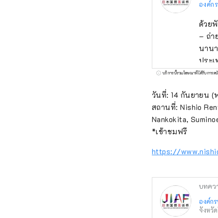
องค์ก
ด้วยพ
– ถ่
นานาช
ประเท
เกิดข
บริการนี้รวมโฆษณาที่ได้รับการสน
การสร
วันที่: 14 กันยายน 
สบายซ
สถานที่: Nishio Re
สร้า
Nankokita, Sumino
เศรษ
*เข้าชมฟรี
พัฒนา
สุขภา
https://www.nishi
Kita-
8803
บทคว
องค์กร
จังหวั