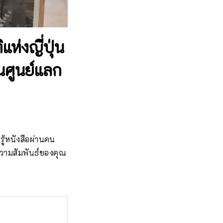
่งญี่ปุ่น
 ในศูนย์แลก
ู้หนังสือผ่านคน 
ความสัมพันธ์ของคุณ