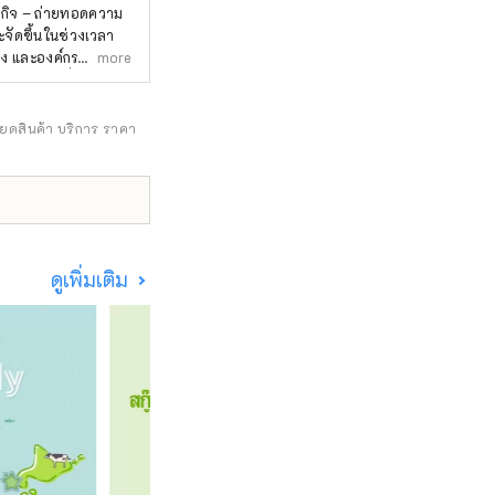
ฐกิจ – ถ่ายทอดความ
จัดขึ้นในช่วงเวลา
่ง และองค์กรระหว่าง
more
 คันไซ และทั่วประเทศ
และอนาคตที่สุขสบาย
งสรรค์ในด้าน
ียดสินค้า บริการ ราคา
างๆ ทั่วโลก
ะชิมะ (จำกัด) /
อาคาร Mainichi
com โทรศัพท์: 06-
ดูเพิ่มเติม