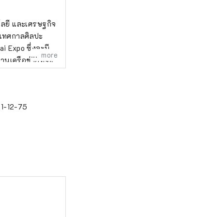
โลยี และเศรษฐกิจ
 เทศกาลศิลปะ
i Expo ซึ่งจะมี
more
านเครือข่ายที่จะ
ศ เพื่อส่งเสริม
 และอนาคตที่สุข
้างของการร่วม
(1-12-75
โนโลยี และ
**** องค์กร
อกแบบเมืองเพื่อ
un 3-4-5 Umeda,
์: 06-6136-