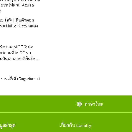
ดยรถไฟด่วน Azusa
ิ
เมะ ไอจิ｜สินค้าคอล
 × Hello Kitty ฉลอง
ี่จัดงาน MICE ในโอ
สถานที่ MICE จา
ามบินนานาชาติคันไซ
ะชุมนานาชาติและ
กร
blio ครั้งที่ 1 ในศูนย์แลกเปลี่ยนนานาชาติ Nishio Rentoll R&D
language
ภาษาไทย
มูลล่าสุด
เกี่ยวกับ Locally