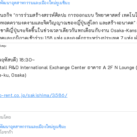
รพัฒนาอุตสาหกรรมและเมืองใหม่ยูเมชิมะ
ันธกิจ "การร่วมสร้างสรรค์ศิลปะ การออกแบบ วิทยาศาสตร์ เทคโน
ายทอดความงดงามและจิตวิญญาณของญี่ปุ่นสู่โลก และสร้างอนาคต"
าติญี่ปุ่นจะจัดขึ้นในช่วงเวลาเดียวกันหกเดือนกับงาน Osaka-Kansa
ศและภูมิภาคเข้าร่วม 158 แห่ง และองค์กรระหว่างประเทศ 7 แห่ง ผ่
ึ้น ณ สถานที่จัดงาน Expo และในเกียวโต โอซาก้า คันไซ และทั่วประเท
ับสนุน
้างวัฏจักรที่ดีงามระหว่างวัฒนธรรมและศิลปะ เศรษฐกิจ และสังคม
(พฤหัสบดี) 18:30~
ึ่งชีวิตจะสดใส เราหวังว่างาน Expo จะเป็นโอกาสในการขยายวงกว
ntall R&D International Exchange Center อาคาร A 2F N Lounge 
งสรรค์ในด้านวัฒนธรรมและศิลปะที่หลากหลาย วิทยาศาสตร์และเทค
e-ku, Osaka)
ฐกิจกับประเทศต่างๆ ทั่วโลก *******************************
อุตสาหกรรมและเมืองใหม่ยูเมะชิมะ (จำกัด) / เลขานุการ: สถาบันอ
พ (จำกัด) https://yumeshimakikou.org/ อาคาร Mainichi Shimb
o-rent.co.jp/sakishima/3586/
ku, Osaka 530-0001 อีเมล: info@yumeshimakikou.com โทรศัพท
 ***************************************
ามโดย
พัฒนาอุตสาหกรรมและเมืองใหม่ยูเมชิมะ
ดโอซาก้า