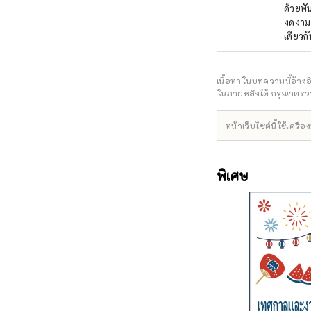
ด้วยพั
งดงามแ
เดียวก
ประเทศ
เพื่อส
ซึ่งชี
เนื้อหาในบทความนี้อ้าง
วัฒนธ
ในภายหลังได้ กรุณาตรวจ
*****
เลขานุ
หน้าเว็บไซต์นี้ใช้เคร
Shimb
6136-
พิเศษ