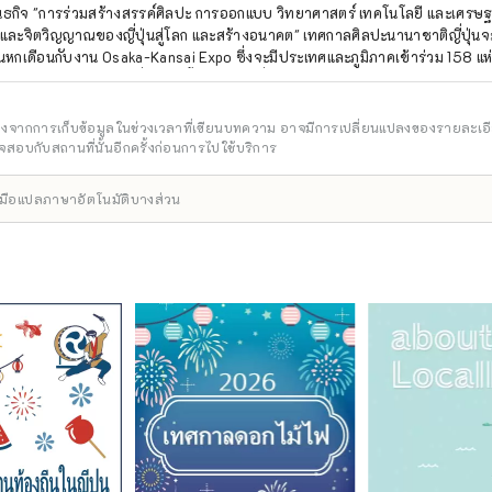
นธกิจ "การร่วมสร้างสรรค์ศิลปะ การออกแบบ วิทยาศาสตร์ เทคโนโลยี และเศรษ
ละจิตวิญญาณของญี่ปุ่นสู่โลก และสร้างอนาคต" เทศกาลศิลปะนานาชาติญี่ปุ่นจะ
ันหกเดือนกับงาน Osaka-Kansai Expo ซึ่งจะมีประเทศและภูมิภาคเข้าร่วม 158 แห
 7 แห่ง ผ่านเครือข่ายที่จะเกิดขึ้น ณ สถานที่จัดงาน Expo และในเกียวโต โอซาก้า
่งเสริมการสร้างวัฏจักรที่ดีงามระหว่างวัฒนธรรมและศิลปะ เศรษฐกิจ และสังคม 
วิตจะสดใส เราหวังว่างาน Expo จะเป็นโอกาสในการขยายวงกว้างของการร่วมสร้า
อิงจากการเก็บข้อมูลในช่วงเวลาที่เขียนบทความ อาจมีการเปลี่ยนแปลงของรายละเอ
รรมและศิลปะที่หลากหลาย วิทยาศาสตร์และเทคโนโลยี และเศรษฐกิจกับประเทศต่
สอบกับสถานที่นั้นอีกครั้งก่อนการไปใช้บริการ
****************************** องค์กรพัฒนาอุตสาหกรรมและเมืองใหม่ยูเม
การ: สถาบันออกแบบเมืองเพื่อสุขภาพ (จำกัด) https://yumeshimakikou.org/ 
ื่องมือแปลภาษาอัตโนมัติบางส่วน
un 3-4-5 Umeda, Kita-ku, Osaka 530-0001 อีเมล: info@yumeshimakikou.
8803 ***************************************