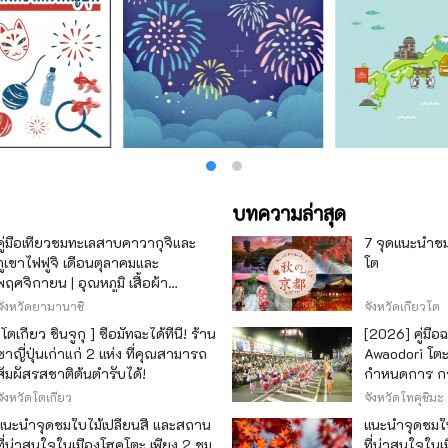
บทความล่าสุด
คู่มือเที่ยวชมทะเลสาบคาวากุจิและ
7 จุดแนะนำชมใ
ภูเขาไฟฟูจิ เดือนตุลาคมและ
โต
พฤศจิกายน | อุณหภูมิ เสื้อผ้า
เทศกาลใบไม้เปลี่ยนสี และจุดชมวิว
จังหวัดยามานาชิ
จังหวัดเกียวโต
[โตเกียว ชินจูกุ ] ซื้อมัทฉะได้ที่นี่! ร้าน
[2026] คู่มือ
ชาญี่ปุ่นเก่าแก่ 2 แห่ง ที่คุณสามารถ
Awaodori โตะ 
สัมผัสรสชาติต้นตำรับได้!
กำหนดการ กา
เพลิดเพลิน
จังหวัดโตเกียว
จังหวัดโทคุชิมะ
แนะนำจุดชมใบไม้เปลี่ยนสี และสถาน
แนะนำจุดชมใบ
ที่น่าสนใจในเมืองโฮคุโตะ เพียง 2 ชม.
ที่น่าสนใจในเ