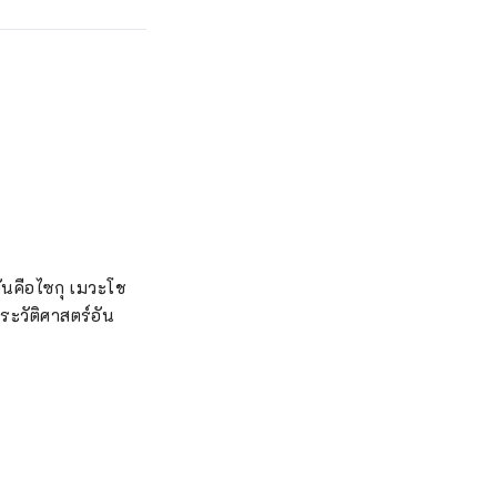
บันคือไซกุ เมวะโช
ประวัติศาสตร์อัน