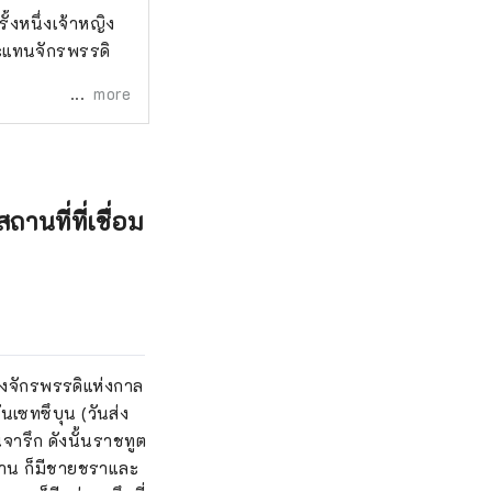
ั้งหนึ่งเจ้าหญิง
เสะแทนจักรพรรดิ
more
านที่ที่เชื่อม
ของจักรพรรดิแห่งกาล
ันเซทซึบุน (วันส่ง
นจารึก ดังนั้นราชทูต
ดงาน ก็มีชายชราและ