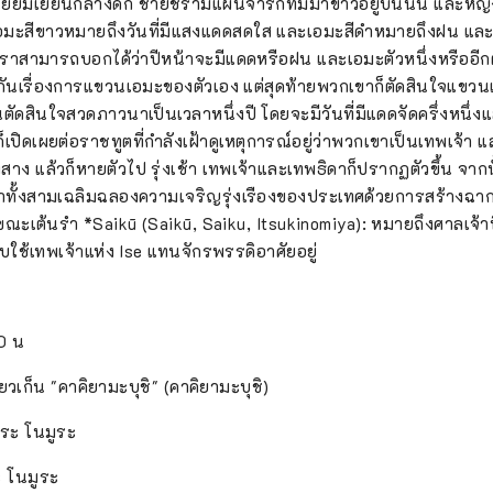
ี่ยมเยียนกลางดึก ชายชรามีแผ่นจารึกที่มีม้าขาวอยู่บนนั้น และหญิง
น เอมะสีขาวหมายถึงวันที่มีแสงแดดสดใส และเอมะสีดำหมายถึงฝน และขึ
้า เราสามารถบอกได้ว่าปีหน้าจะมีแดดหรือฝน และเอมะตัวหนึ่งหรืออีก
ะกันเรื่องการแขวนเอมะของตัวเอง แต่สุดท้ายพวกเขาก็ตัดสินใจแข
ันตัดสินใจสวดภาวนาเป็นเวลาหนึ่งปี โดยจะมีวันที่มีแดดจัดครึ่งหนึ่งแ
งก็เปิดเผยต่อราชทูตที่กำลังเฝ้าดูเหตุการณ์อยู่ว่าพวกเขาเป็นเทพเจ้
งสาง แล้วก็หายตัวไป รุ่งเช้า เทพเจ้าและเทพธิดาก็ปรากฏตัวขึ้น จาก
้าทั้งสามเฉลิมฉลองความเจริญรุ่งเรืองของประเทศด้วยการสร้างฉา
่ขณะเต้นรำ *Saikū (Saikū, Saiku, Itsukinomiya): หมายถึงศาลเจ้า
รับใช้เทพเจ้าแห่ง Ise แทนจักรพรรดิอาศัยอยู่
00 น
ยวเก็น "คาคิยามะบุชิ" (คาคิยามะบุชิ)
โระ โนมูระ
ะ โนมูระ