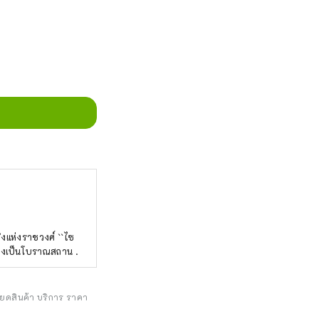
ญิงแห่งราชวงศ์ ``ไซ
ังคงเป็นโบราณสถาน .
ียดสินค้า บริการ ราคา