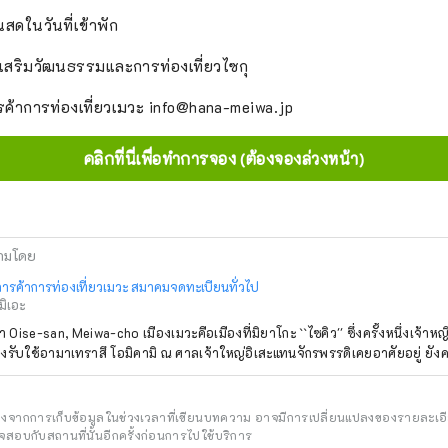
นสดในวันที่เข้าพัก
่งเสริมวัฒนธรรมและการท่องเที่ยวไซกุ
ค้าการท่องเที่ยวเมวะ info@hana-meiwa.jp
คลิกที่นี่เพื่อทำการจอง (ต้องจองล่วงหน้า)
ามโดย
การค้าการท่องเที่ยวเมวะ สมาคมจดทะเบียนทั่วไป
มิเอะ
า Oise-san, Meiwa-cho เมืองเมวะคือเมืองที่มิยาโกะ ``ไซคิว'' ซึ่งครั้งหนึ่งเจ้าห
ซึ่งรับใช้อามาเทราสึ โอมิคามิ ณ ศาลเจ้าใหญ่อิเสะแทนจักรพรรดิเคยอาศัยอยู่ ย
อิงจากการเก็บข้อมูลในช่วงเวลาที่เขียนบทความ อาจมีการเปลี่ยนแปลงของรายละเอ
สอบกับสถานที่นั้นอีกครั้งก่อนการไปใช้บริการ