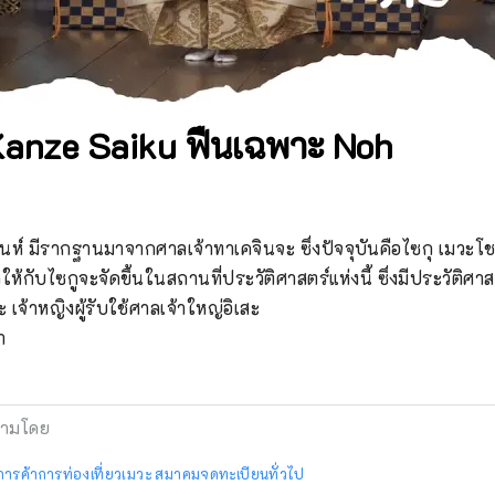
Kanze Saiku ฟืนเฉพาะ Noh
ห์ มีรากฐานมาจากศาลเจ้าทาเคจินจะ ซึ่งปัจจุบันคือไซกุ เมวะโช จ
ศให้กับไซกูจะจัดขึ้นในสถานที่ประวัติศาสตร์แห่งนี้ ซึ่งมีประวัติ
จ้าหญิงผู้รับใช้ศาลเจ้าใหญ่อิเสะ

า
ามโดย
การค้าการท่องเที่ยวเมวะ สมาคมจดทะเบียนทั่วไป