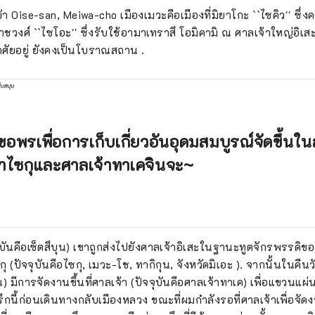
้า Oise-san, Meiwa-cho เมืองเมวะคือเมืองที่มิยาโกะ ``ไซคิว'' ซึ่งคร
าชวงศ์ ``ไซโอะ'' ซึ่งรับใช้อามาเทราสึ โอมิคามิ ณ ศาลเจ้าใหญ่อิ
ศัยอยู่ ยังคงเป็นโบราณสถาน .
ับสนุน
พรเพื่อการเก็บเกี่ยวอันอุดมสมบูรณ์จัดขึ้นในสถ
้าไซกุและศาลเจ้าทาเคจินจะ~
ุบันคือเซ็ตสึบุน) เขาถูกส่งไปยังศาลเจ้าอิเสะในฐานะทูตจักรพรรดิ
 (ปัจจุบันคือไซกุ, เมวะ-โช, ทากิกุน, จังหวัดมิเอะ ). จากนั้นในคืนว
น) มีการจัดงานขึ้นที่ศาลเจ้า (ปัจจุบันคือศาลเจ้าทาเค) เพื่อแขวนแผ่
รึกนี้ก่อนเดินทางกลับเมืองหลวง ขณะที่ผมกำลังรอที่ศาลเจ้าเพื่อจั