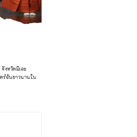
ังหวัดมิเอะ

ศาสตร์อันยาวนานใน