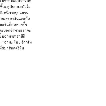
ชราก็มีแผ่นจารึกที่
้นอยู่กับเอมะตัวใด
ตัวหนึ่งจะถูกแขวน
วนเอมะของกันและกัน
ละวันที่ฝนตกครึ่ง
า และบอกว่าพวกเขาจะ
นั้นอามาเทราสึก็
ก ``อามะ โนะ อิวาโท
ที่สมาชิกสตรีใน