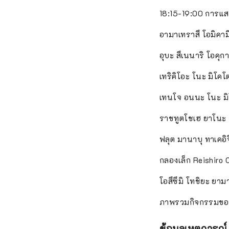
18:15-19:00 การแสด
อามาเทราสึ โอมิคาม
อุบะ สึเนนาริ โอคุก
เทริคิโอะ โนะ มิโค
เทนโจ อนนะ โนะ มิโ
ราชทูตโชเฮ ยาโนะ
ฟลุต มานาบุ ทาเคอิจ
กลองเล็ก Reishiro 
โอสึซึมิ โทชิยะ ยา
ภาพรวมกิจกรรมของไ
ข้อมูลเหตุการณ์