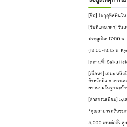
[ชื่อ] ไซกุอุทิศฟืนโน
[วันที่และเวลา] วัน
ประตูเปิด: 17:00 น.
(18:00-18:15 น. Ky
[สถานที่] Saiku He
[เนื้อหา] เอมะ หนึ่
จังหวัดมิเอะ การแสดง
ยาวนานในฐานะบ้านข
[ค่าธรรมเนียม] 5,
*คุณสามารถรับชมการ
5,000 เยนต่อตั๋ว สู