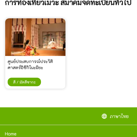
การท่องเที่ยวเมวะ สมาคมจดทะเบียนทั่วไป
ศูนย์ประสบการณ์ประวัติ
ศาสตร์อิซึกิโนะมิยะ
สึ / มัตสึซากะ
language
ภาษาไทย
Home