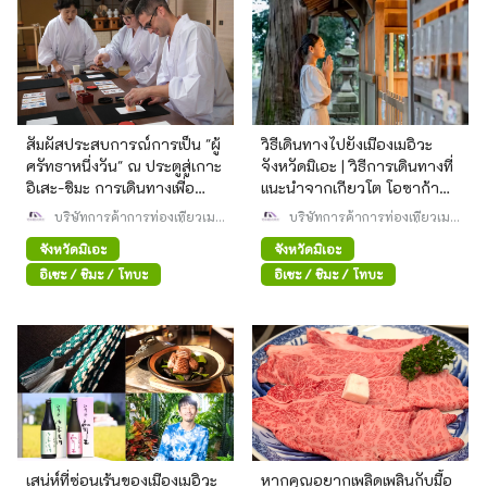
สัมผัสประสบการณ์การเป็น "ผู้
วิธีเดินทางไปยังเมืองเมอิวะ
ศรัทธาหนึ่งวัน" ณ ประตูสู่เกาะ
จังหวัดมิเอะ | วิธีการเดินทางที่
อิเสะ-ชิมะ การเดินทางเพื่อ
แนะนำจากเกียวโต โอซาก้า
ชำระจิตใจของคุณด้วยการ
และศาลเจ้าอิเสะ
บริษัทการค้าการท่องเที่ยวเม
บริษัทการค้าการท่องเที่ยวเม
ทำความสะอาดพื้นที่ศักดิ์สิทธิ์
วะ สมาคมจดทะเบียนทั่วไป
วะ สมาคมจดทะเบียนทั่วไป
จังหวัดมิเอะ
จังหวัดมิเอะ
การประกอบพิธีกรรมทาง
ศาสนา และรับประทานอาหาร
อิเซะ / ชิมะ / โทบะ
อิเซะ / ชิมะ / โทบะ
นาโอไอ (อาหารญี่ปุ่นดั้งเดิม)
เสน่ห์ที่ซ่อนเร้นของเมืองเมอิวะ
หากคุณอยากเพลิดเพลินกับมื้อ