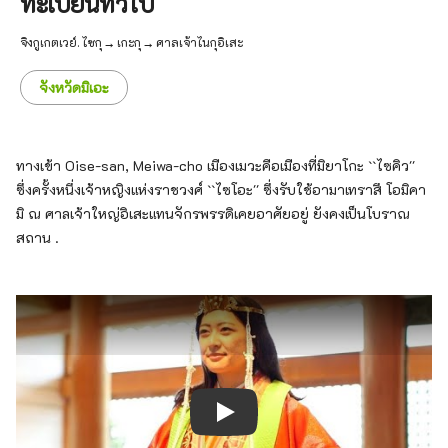
ทะเบียนทั่วไป
จิงกูเกตเวย์. ไซกุ → เกะกุ → ศาลเจ้าไนกุอิเสะ
จังหวัดมิเอะ
ทางเข้า Oise-san, Meiwa-cho เมืองเมวะคือเมืองที่มิยาโกะ ``ไซคิว''
ซึ่งครั้งหนึ่งเจ้าหญิงแห่งราชวงศ์ ``ไซโอะ'' ซึ่งรับใช้อามาเทราสึ โอมิคา
มิ ณ ศาลเจ้าใหญ่อิเสะแทนจักรพรรดิเคยอาศัยอยู่ ยังคงเป็นโบราณ
สถาน .