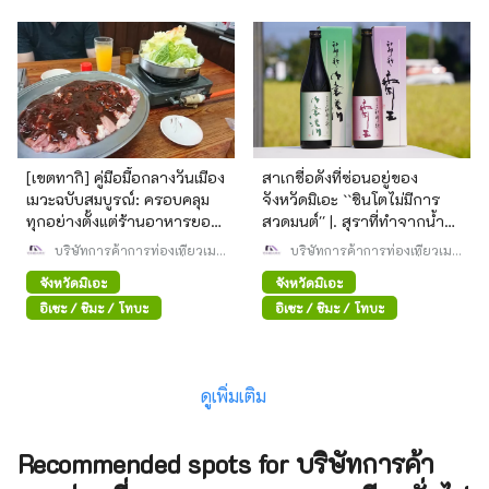
[เขตทากิ] คู่มือมื้อกลางวันเมือง
สาเกชื่อดังที่ซ่อนอยู่ของ
เมวะฉบับสมบูรณ์: ครอบคลุม
จังหวัดมิเอะ ``ชินโตไม่มีการ
ทุกอย่างตั้งแต่ร้านอาหารยอด
สวดมนต์'' |. สุราที่ทำจากน้ำ
นิยมไปจนถึงร้านกาแฟที่ซ่อน
ใต้ดินจากแม่น้ำอีซูซุ
บริษัทการค้าการท่องเที่ยวเม
บริษัทการค้าการท่องเที่ยวเม
อยู่!
วะ สมาคมจดทะเบียนทั่วไป
วะ สมาคมจดทะเบียนทั่วไป
จังหวัดมิเอะ
จังหวัดมิเอะ
อิเซะ / ชิมะ / โทบะ
อิเซะ / ชิมะ / โทบะ
ดูเพิ่มเติม
Recommended spots for บริษัทการค้า