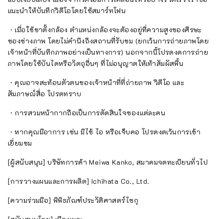
แนะนำให้บันทึกวิดีโอโดยใช้สมาร์ทโฟน
・เมื่อใช้ขาตั้งกล้อง ตำแหน่งกล้องจะต้องอยู่ที่ความสูงของศีรษะ
ของช่างภาพ โดยไม่คำนึงถึงสถานที่รับชม (ยกเว้นการถ่ายภาพโดย
เจ้าหน้าที่บันทึกภาพอย่างเป็นทางการ) นอกจากนี้โปรดงดการถ่าย
ภาพโดยใช้บันไดหรือวัตถุอื่นๆ ที่ไม่อนุญาตให้เท้าสัมผัสพื้น
・คุณอาจสะท้อนตัวตนของเจ้าหน้าที่ที่ถ่ายภาพ วิดีโอ และ
สัมภาษณ์สื่อ โปรดทราบ
・การสวมหน้ากากถือเป็นการตัดสินใจของแต่ละคน
・หากคุณมีอาการ เช่น มีไข้ ไอ หรือเจ็บคอ โปรดงดเว้นการเข้า
เยี่ยมชม
[ผู้สนับสนุน] บริษัทการค้า Meiwa Kanko, สมาคมจดทะเบียนทั่วไป
[การวางแผนและการผลิต] Ichihata Co., Ltd.
[ความร่วมมือ] พิพิธภัณฑ์ประวัติศาสตร์ไซกุ