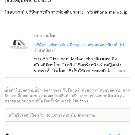
[สนับสนุนโดย] เมืองเมวะ
[สอบถาม] บริษัทการค้าการท่องเที่ยวเมวะ info@hana-meiwa.jp
บทความโดย
บริษัทการค้าการท่องเที่ยวเมวะ สมาคมจดทะเบียนทั่วไป
จังหวัดมิเอะ
ทางเข้า Oise-san, Meiwa-cho เมืองเมวะคือ
เมืองที่มิยาโกะ ``ไซคิว'' ซึ่งครั้งหนึ่งเจ้าหญิงแห่ง
more
ราชวงศ์ ``ไซโอะ'' ซึ่งรับใช้อามาเทราสึ โอมิคามิ
ณ ศาลเจ้าใหญ่อิเสะแทนจักรพรรดิเคยอาศัยอยู่
ยังคงเป็นโบราณสถาน .
เนื้อหาในบทความนี้อ้างอิงจากการเก็บข้อมูลในช่วงเวลาที่เขียนบทความ อาจ
มีการเปลี่ยนแปลงของรายละเอียดสินค้า บริการ ราคาในภายหลังได้ กรุณา
ตรวจสอบกับสถานที่นั้นอีกครั้งก่อนการไปใช้บริการ
หน้าเว็บไซต์นี้ใช้เครื่องมือแปลภาษาอัตโนมัติบางส่วน