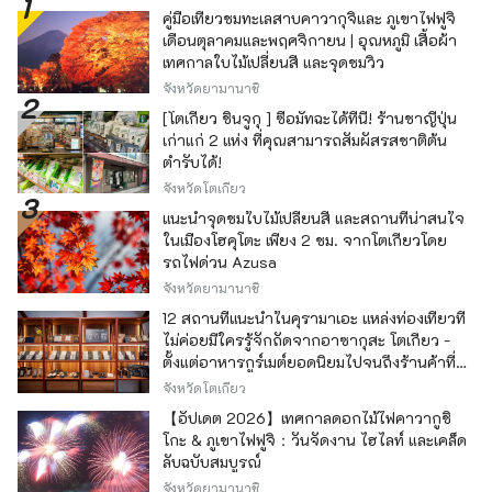
คู่มือเที่ยวชมทะเลสาบคาวากุจิและ ภูเขาไฟฟูจิ
เดือนตุลาคมและพฤศจิกายน | อุณหภูมิ เสื้อผ้า
เทศกาลใบไม้เปลี่ยนสี และจุดชมวิว
จังหวัดยามานาชิ
[โตเกียว ชินจูกุ ] ซื้อมัทฉะได้ที่นี่! ร้านชาญี่ปุ่น
เก่าแก่ 2 แห่ง ที่คุณสามารถสัมผัสรสชาติต้น
ตำรับได้!
จังหวัดโตเกียว
แนะนำจุดชมใบไม้เปลี่ยนสี และสถานที่น่าสนใจ
ในเมืองโฮคุโตะ เพียง 2 ชม. จากโตเกียวโดย
รถไฟด่วน Azusa
จังหวัดยามานาชิ
12 สถานที่แนะนำในคุรามาเอะ แหล่งท่องเที่ยวที่
ไม่ค่อยมีใครรู้จักถัดจากอาซากุสะ โตเกียว -
ตั้งแต่อาหารกูร์เมต์ยอดนิยมไปจนถึงร้านค้าที่มี
เอกลักษณ์ -
จังหวัดโตเกียว
【อัปเดต 2026】เทศกาลดอกไม้ไฟคาวากูชิ
โกะ & ภูเขาไฟฟูจิ：วันจัดงาน ไฮไลท์ และเคล็ด
ลับฉบับสมบูรณ์
จังหวัดยามานาชิ