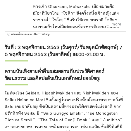
ทางเข้า Oise-san, Meiwa-cho เมืองเมวะคือ
เมืองที่มิยาโกะ ``ไซคิว'' ซึ่งครั้งหนึ่งเจ้าหญิงแห่ง
ราชวงศ์ ``ไซโอะ'' ซึ่งรับใช้อามาเทราสึ โอมิคามิ
more
ณ ศาลเจ้าใหญ่อิเสะแทนจักรพรรดิเคยอาศัยอยู่
ยังคงเป็นโบราณสถาน .
บริการนี้รวมโฆษณาที่ได้รับการสนับสนุน
วันที่ : 3 พฤศจิกายน 2563 (วันศุกร์/วันหยุดนักขัตฤกษ์) /
5 พฤศจิกายน 2563 (วันอาทิตย์) 18:00-21:00 น.
ความบันเทิงยามค่ำคืนผสมผสานกับประวัติศาสตร์
วัฒนธรรม และศิลปะอันเป็นเอกลักษณ์ของไซกุ!
ในห้องโถง Seiden, Higashiwakiden และ Nishiwakiden ของ
Saiku Heian no Mori ซึ่งตั้งอยู่ในซากปรักหักพังของพระราชวังที่
Saio เคยอาศัยอยู่ ซึ่งเป็นสถานที่ทางประวัติศาสตร์แห่งชาติ ซาก
ปรักหักพัง Saiku มี ``Saio Gungyo Emaki'', ``Ise Monogatari
Picture Scroll'', ``The Tale of Genji Emaki'' และ ``Junihito''
เราจะฉายภาพการฉายภาพอันตระการตา เช่น แอนิเมชั่นดิจิทัลที่มี