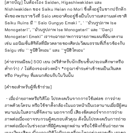
[สารบัญ] ในห้องโถง Seiden, Higashiwakiden และ
Nishiwakiden ของ Saiku Heian no Mori ซึ่งตั้งอยู่ในซากปรักหัก
พังของพระราชวังที่ Saio เคยอาศัยอยู่ซึ่งเป็นโบราณสถานแห่งชาติ
Saiku Ruins มี `` Saio Gungyo Emaki '', ` ``ม้วนรูปภาพ Ise
Monogatari'', ``ม้วนรูปภาพ Ise Monogatari'' และ ``Genji
Monogatari Emaki'' เราจะฉายภาพการฉายภาพแผนที่อันงดงาม
เช่น แอนิเมชั่นดิจิทัลที่มีลวดลายของศิลปะวัฒนธรรมที่เกี่ยวข้องกับ
Saigu เช่น `` จูนิฮิโทเอะ'' และ ``จูนิฮิโทเอะ''
[ค่าธรรมเนียม] 500 เยน (ฟรีสำหรับนักเรียนชั้นประถมศึกษาหรือ
ต่ำกว่า) / ไม่ต้องจองล่วงหน้า *กรุณาชำระค่าเข้าชมเป็นเงินสด
หรือ PayPay ที่แผนกต้อนรับในวันนั้น
[คำขอสำหรับผู้ที่เข้าร่วม]
・เมื่อถ่ายภาพหรือวิดีโอ โปรดงดเว้นจากการใช้แฟลช การถ่าย
ภาพด้วยโดรน หรือใช้ขาตั้งกล้องในแถวหน้าเป็นเวลานานเมื่อมีผู้คน
หนาแน่นในสถานที่จัดงาน นอกจากนี้ เสียงชัตเตอร์จากการถ่าย
ภาพต่อเนื่องอาจรบกวนผู้คนรอบตัวคุณ ดังนั้นโปรดงดเว้นการถ่าย
ภาพต่อเนื่องในช่วงเวลาที่มีผู้คนพลุกพล่าน หรือใช้ฟังก์ชันถ่ายภาพ
แบบเงียบเสียง เนื่องจากวิดีโอมีการเคลื่อนไหวอย่างรวดเร็ว เราขอ