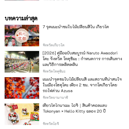
บทความล่าสุด
7 จุดแนะนำชมใบไม้เปลี่ยนสีใน เกียวโต
จังหวัดเกียวโต
[2026] คู่มือฉบับสมบูรณ์ Naruto Awaodori
โตะ จังหวัด โทคุชิมะ : กำหนดการ การเดินทาง
และวิธีการเพลิดเพลิน
จังหวัดโทคุชิมะ
แนะนำจุดชมใบไม้เปลี่ยนสี และสถานที่น่าสนใจ
ในเมืองโฮคุโตะ เพียง 2 ชม. จากโตเกียวโดย
รถไฟด่วน Azusa
จังหวัดยามานาชิ
เที่ยวโทโกนาเมะ ไอจิ｜สินค้าคอลแลบ
Tokonyan × Hello Kitty ฉลอง 20 ปี
จังหวัดไอจิ