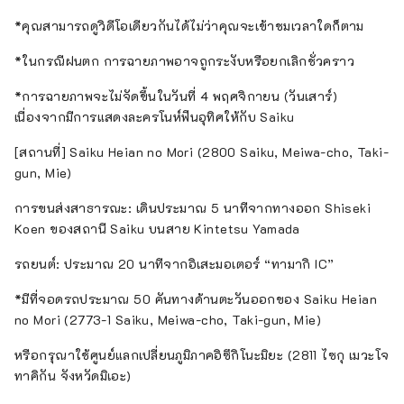
*คุณสามารถดูวิดีโอเดียวกันได้ไม่ว่าคุณจะเข้าชมเวลาใดก็ตาม
*ในกรณีฝนตก การฉายภาพอาจถูกระงับหรือยกเลิกชั่วคราว
*การฉายภาพจะไม่จัดขึ้นในวันที่ 4 พฤศจิกายน (วันเสาร์)
เนื่องจากมีการแสดงละครโนห์ฟืนอุทิศให้กับ Saiku
[สถานที่] Saiku Heian no Mori (2800 Saiku, Meiwa-cho, Taki-
gun, Mie)
การขนส่งสาธารณะ: เดินประมาณ 5 นาทีจากทางออก Shiseki
Koen ของสถานี Saiku บนสาย Kintetsu Yamada
รถยนต์: ประมาณ 20 นาทีจากอิเสะมอเตอร์ “ทามากิ IC”
*มีที่จอดรถประมาณ 50 คันทางด้านตะวันออกของ Saiku Heian
no Mori (2773-1 Saiku, Meiwa-cho, Taki-gun, Mie)
หรือกรุณาใช้ศูนย์แลกเปลี่ยนภูมิภาคอิซึกิโนะมิยะ (2811 ไซกุ เมวะโจ
ทาคิกัน จังหวัดมิเอะ)