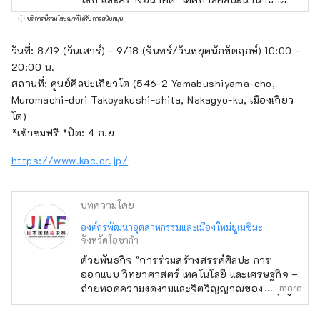
ญี่ปุ่นจะจัดขึ้นในช่วงเวลาเดียวกันหกเดือนกับงาน
บริการนี้รวมโฆษณาที่ได้รับการสนับสนุน
Osaka-Kansai Expo ซึ่งจะมีประเทศและภูมิภาค
เข้าร่วม 158 แห่ง และองค์กรระหว่างประเทศ 7
วันที่: 8/19 (วันเสาร์) - 9/18 (จันทร์/วันหยุดนักขัตฤกษ์) 10:00 -
แห่ง ผ่านเครือข่ายที่จะเกิดขึ้น ณ สถานที่จัดงาน
20:00 น.
Expo และในเกียวโต โอซาก้า คันไซ และทั่ว
สถานที่: ศูนย์ศิลปะเกียวโต (546-2 Yamabushiyama-cho,
ประเทศ เพื่อส่งเสริมการสร้างวัฏจักรที่ดีงาม
Muromachi-dori Takoyakushi-shita, Nakagyo-ku, เมืองเกียว
ระหว่างวัฒนธรรมและศิลปะ เศรษฐกิจ และสังคม
โต)
และอนาคตที่สุขสบายซึ่งชีวิตจะสดใส เราหวังว่า
*เข้าชมฟรี *ปิด: 4 ก.ย
งาน Expo จะเป็นโอกาสในการขยายวงกว้างของ
https://www.kac.or.jp/
การร่วมสร้างสรรค์ในด้านวัฒนธรรมและศิลปะที่
หลากหลาย วิทยาศาสตร์และเทคโนโลยี และ
เศรษฐกิจกับประเทศต่างๆ ทั่วโลก
บทความโดย
***********************************
องค์กรพัฒนาอุตสาหกรรมและเมืองใหม่ยูเมชิมะ
องค์กรพัฒนาอุตสาหกรรมและเมืองใหม่ยูเมะชิมะ
จังหวัดโอซาก้า
(จำกัด) / เลขานุการ: สถาบันออกแบบเมืองเพื่อ
ด้วยพันธกิจ "การร่วมสร้างสรรค์ศิลปะ การ
สุขภาพ (จำกัด) https://yumeshimakikou.org/
ออกแบบ วิทยาศาสตร์ เทคโนโลยี และเศรษฐกิจ –
อาคาร Mainichi Shimbun 3-4-5 Umeda,
more
ถ่ายทอดความงดงามและจิตวิญญาณของญี่ปุ่นสู่
Kita-ku, Osaka 530-0001 อีเมล:
โลก และสร้างอนาคต" เทศกาลศิลปะนานาชาติ
info@yumeshimakikou.com โทรศัพท์: 06-
ญี่ปุ่นจะจัดขึ้นในช่วงเวลาเดียวกันหกเดือนกับงาน