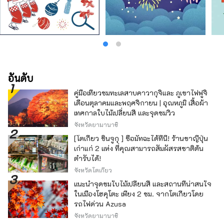
อันดับ
คู่มือเที่ยวชมทะเลสาบคาวากุจิและ ภูเขาไฟฟูจิ
เดือนตุลาคมและพฤศจิกายน | อุณหภูมิ เสื้อผ้า
เทศกาลใบไม้เปลี่ยนสี และจุดชมวิว
จังหวัดยามานาชิ
[โตเกียว ชินจูกุ ] ซื้อมัทฉะได้ที่นี่! ร้านชาญี่ปุ่น
เก่าแก่ 2 แห่ง ที่คุณสามารถสัมผัสรสชาติต้น
ตำรับได้!
จังหวัดโตเกียว
แนะนำจุดชมใบไม้เปลี่ยนสี และสถานที่น่าสนใจ
ในเมืองโฮคุโตะ เพียง 2 ชม. จากโตเกียวโดย
รถไฟด่วน Azusa
จังหวัดยามานาชิ