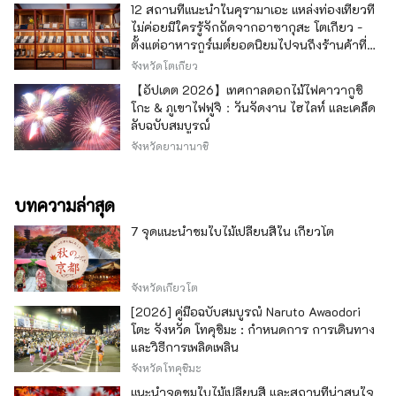
12 สถานที่แนะนำในคุรามาเอะ แหล่งท่องเที่ยวที่
ไม่ค่อยมีใครรู้จักถัดจากอาซากุสะ โตเกียว -
ตั้งแต่อาหารกูร์เมต์ยอดนิยมไปจนถึงร้านค้าที่มี
เอกลักษณ์ -
จังหวัดโตเกียว
【อัปเดต 2026】เทศกาลดอกไม้ไฟคาวากูชิ
โกะ & ภูเขาไฟฟูจิ：วันจัดงาน ไฮไลท์ และเคล็ด
ลับฉบับสมบูรณ์
จังหวัดยามานาชิ
บทความล่าสุด
7 จุดแนะนำชมใบไม้เปลี่ยนสีใน เกียวโต
จังหวัดเกียวโต
[2026] คู่มือฉบับสมบูรณ์ Naruto Awaodori
โตะ จังหวัด โทคุชิมะ : กำหนดการ การเดินทาง
และวิธีการเพลิดเพลิน
จังหวัดโทคุชิมะ
แนะนำจุดชมใบไม้เปลี่ยนสี และสถานที่น่าสนใจ