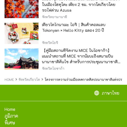
ในเมืองโฮคุโตะ เพียง 2 ชม. จากโตเกียวโดย
รถไฟด่วน Azusa
จังหวัดยามานาชิ
เที่ยวโทโกนาเมะ ไอจิ｜สินค้าคอลแลบ
Tokonyan × Hello Kitty ฉลอง 20 ปี
จังหวัดไอจิ
【คู่มือสถานที่จัดงาน MICE ในโอซาก้า】
แนะนำสถานที่ MICE จากนัมบะถึงสนามบิน
นานาชาติคันไซ สำหรับการประชุมนานาชาติ
และกิจกรรมองค์กร
จังหวัดโอซาก้า
HOME
จังหวัดเกียวโต
โครงการความร่วมมือเทศกาลศิลปะนานาชาติแห่งประเทศญี่ป
language
ภาษาไทย
Home
ภูมิภาค
พิเศษ