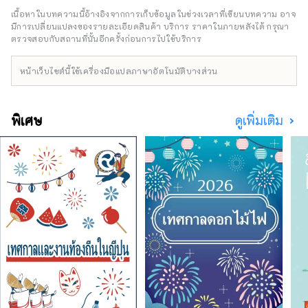
6136-8803
Osaka-Kansai Expo ซึ่งจะมีประเทศและภูมิภาค
เนื้อหาในบทความนี้อ้างอิงจากการเก็บข้อมูลในช่วงเวลาที่เขียนบทความ อาจ
************************************
เข้าร่วม 158 แห่ง และองค์กรระหว่างประเทศ 7
มีการเปลี่ยนแปลงของรายละเอียดสินค้า บริการ ราคาในภายหลังได้ กรุณา
แห่ง ผ่านเครือข่ายที่จะเกิดขึ้น ณ สถานที่จัดงาน
ตรวจสอบกับสถานที่นั้นอีกครั้งก่อนการไปใช้บริการ
***
Expo และในเกียวโต โอซาก้า คันไซ และทั่ว
ประเทศ เพื่อส่งเสริมการสร้างวัฏจักรที่ดีงาม
หน้าเว็บไซต์นี้ใช้เครื่องมือแปลภาษาอัตโนมัติบางส่วน
ระหว่างวัฒนธรรมและศิลปะ เศรษฐกิจ และสังคม
และอนาคตที่สุขสบายซึ่งชีวิตจะสดใส เราหวังว่า
งาน Expo จะเป็นโอกาสในการขยายวงกว้างของ
พิเศษ
ดูเพิ่มเติม
การร่วมสร้างสรรค์ในด้านวัฒนธรรมและศิลปะที่
หลากหลาย วิทยาศาสตร์และเทคโนโลยี และ
เศรษฐกิจกับประเทศต่างๆ ทั่วโลก
***********************************
องค์กรพัฒนาอุตสาหกรรมและเมืองใหม่ยูเมะชิมะ
(จำกัด) / เลขานุการ: สถาบันออกแบบเมืองเพื่อ
สุขภาพ (จำกัด) https://yumeshimakikou.org/
อาคาร Mainichi Shimbun 3-4-5 Umeda, Kita-
ku, Osaka 530-0001 อีเมล:
info@yumeshimakikou.com โทรศัพท์: 06-
6136-8803
*************************************
**