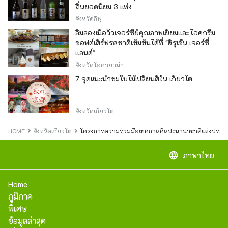
ถิ่นยอดนิยม 3 แห่ง
จังหวัดกิฟุ
ลิ้มลองเนื้อวัวเจอร์ซีย์คุณภาพเยี่ยมและไอศกรีม
ซอฟต์เสิร์ฟรสชาติเข้มข้นได้ที่ "ฮิรุเซ็น เจอร์ซี่
แลนด์"
จังหวัดโอคายาม่า
7 จุดแนะนำชมใบไม้เปลี่ยนสีใน เกียวโต
จังหวัดเกียวโต
HOME
จังหวัดเกียวโต
โครงการความร่วมมือเทศกาลศิลปะนานาชาติแห่งประเทศญี่ป
language
ภาษาไทย
Home
ภูมิภาค
พิเศษ
ข้อมูลล่าสุด