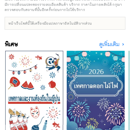
6136-8803
เข้าร่วม 158 แห่ง และองค์กรระหว่างประเทศ 7
มีการเปลี่ยนแปลงของรายละเอียดสินค้า บริการ ราคาในภายหลังได้ กรุณา
แห่ง ผ่านเครือข่ายที่จะเกิดขึ้น ณ สถานที่จัดงาน
ตรวจสอบกับสถานที่นั้นอีกครั้งก่อนการไปใช้บริการ
************************************
Expo และในเกียวโต โอซาก้า คันไซ และทั่ว
***
ประเทศ เพื่อส่งเสริมการสร้างวัฏจักรที่ดีงาม
หน้าเว็บไซต์นี้ใช้เครื่องมือแปลภาษาอัตโนมัติบางส่วน
ระหว่างวัฒนธรรมและศิลปะ เศรษฐกิจ และสังคม
และอนาคตที่สุขสบายซึ่งชีวิตจะสดใส เราหวังว่า
งาน Expo จะเป็นโอกาสในการขยายวงกว้างของ
พิเศษ
ดูเพิ่มเติม
การร่วมสร้างสรรค์ในด้านวัฒนธรรมและศิลปะที่
หลากหลาย วิทยาศาสตร์และเทคโนโลยี และ
เศรษฐกิจกับประเทศต่างๆ ทั่วโลก
***********************************
องค์กรพัฒนาอุตสาหกรรมและเมืองใหม่ยูเมะชิมะ
(จำกัด) / เลขานุการ: สถาบันออกแบบเมืองเพื่อ
สุขภาพ (จำกัด) https://yumeshimakikou.org/
อาคาร Mainichi Shimbun 3-4-5 Umeda, Kita-
ku, Osaka 530-0001 อีเมล:
info@yumeshimakikou.com โทรศัพท์: 06-
6136-8803
*************************************
**