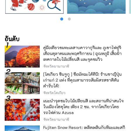
อันดับ
คู่มือเที่ยวชมทะเลสาบคาวากุจิและ ภูเขาไฟฟูจิ
เดือนตุลาคมและพฤศจิกายน | อุณหภูมิ เสื้อผ้า
เทศกาลใบไม้เปลี่ยนสี และจุดชมวิว
จังหวัดยามานาชิ
[โตเกียว ชินจูกุ ] ซื้อมัทฉะได้ที่นี่! ร้านชาญี่ปุ่น
เก่าแก่ 2 แห่ง ที่คุณสามารถสัมผัสรสชาติต้น
ตำรับได้!
จังหวัดโตเกียว
แนะนำจุดชมใบไม้เปลี่ยนสี และสถานที่น่าสนใจ
ในเมืองโฮคุโตะ เพียง 2 ชม. จากโตเกียวโดย
รถไฟด่วน Azusa
จังหวัดยามานาชิ
Fujiten Snow Resort: เพลิดเพลินกับหิมะและสกี