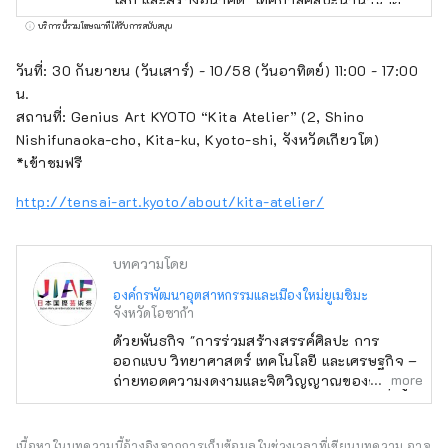
ญี่ปุ่นจะจัดขึ้นในช่วงเวลาเดียวกันหกเดือนกับงาน
บริการนี้รวมโฆษณาที่ได้รับการสนับสนุน
Osaka-Kansai Expo ซึ่งจะมีประเทศและภูมิภาค
เข้าร่วม 158 แห่ง และองค์กรระหว่างประเทศ 7
วันที่: 30 กันยายน (วันเสาร์) - 10/58 (วันอาทิตย์) 11:00 - 17:00
แห่ง ผ่านเครือข่ายที่จะเกิดขึ้น ณ สถานที่จัดงาน
น.
Expo และในเกียวโต โอซาก้า คันไซ และทั่ว
สถานที่: Genius Art KYOTO “Kita Atelier” (2, Shino
ประเทศ เพื่อส่งเสริมการสร้างวัฏจักรที่ดีงาม
Nishifunaoka-cho, Kita-ku, Kyoto-shi, จังหวัดเกียวโต)
ระหว่างวัฒนธรรมและศิลปะ เศรษฐกิจ และสังคม
*เข้าชมฟรี
และอนาคตที่สุขสบายซึ่งชีวิตจะสดใส เราหวังว่า
http://tensai-art.kyoto/about/kita-atelier/
งาน Expo จะเป็นโอกาสในการขยายวงกว้างของ
การร่วมสร้างสรรค์ในด้านวัฒนธรรมและศิลปะที่
หลากหลาย วิทยาศาสตร์และเทคโนโลยี และ
บทความโดย
เศรษฐกิจกับประเทศต่างๆ ทั่วโลก
องค์กรพัฒนาอุตสาหกรรมและเมืองใหม่ยูเมชิมะ
***********************************
จังหวัดโอซาก้า
องค์กรพัฒนาอุตสาหกรรมและเมืองใหม่ยูเมะชิมะ
ด้วยพันธกิจ "การร่วมสร้างสรรค์ศิลปะ การ
(จำกัด) / เลขานุการ: สถาบันออกแบบเมืองเพื่อ
ออกแบบ วิทยาศาสตร์ เทคโนโลยี และเศรษฐกิจ –
สุขภาพ (จำกัด) https://yumeshimakikou.org/
more
ถ่ายทอดความงดงามและจิตวิญญาณของญี่ปุ่นสู่
อาคาร Mainichi Shimbun 3-4-5 Umeda,
โลก และสร้างอนาคต" เทศกาลศิลปะนานาชาติ
Kita-ku, Osaka 530-0001 อีเมล:
ญี่ปุ่นจะจัดขึ้นในช่วงเวลาเดียวกันหกเดือนกับงาน
info@yumeshimakikou.com โทรศัพท์: 06-
Osaka-Kansai Expo ซึ่งจะมีประเทศและภูมิภาค
เนื้อหาในบทความนี้อ้างอิงจากการเก็บข้อมูลในช่วงเวลาที่เขียนบทความ อาจ