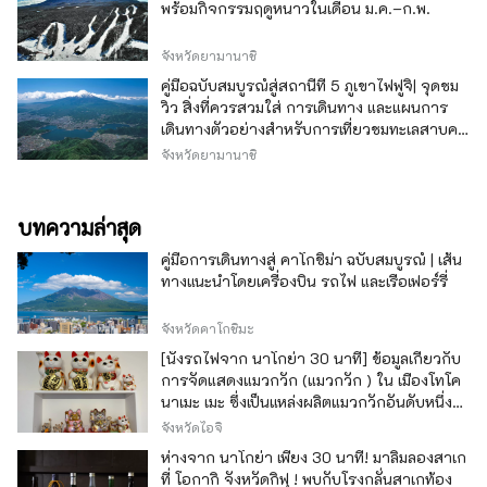
พร้อมกิจกรรมฤดูหนาวในเดือน ม.ค.–ก.พ.
จังหวัดยามานาชิ
คู่มือฉบับสมบูรณ์สู่สถานีที่ 5 ภูเขาไฟฟูจิ| จุดชม
วิว สิ่งที่ควรสวมใส่ การเดินทาง และแผนการ
เดินทางตัวอย่างสำหรับการเที่ยวชมทะเลสาบคา
วากุจิ
จังหวัดยามานาชิ
บทความล่าสุด
คู่มือการเดินทางสู่ คาโกชิม่า ฉบับสมบูรณ์ | เส้น
ทางแนะนำโดยเครื่องบิน รถไฟ และเรือเฟอร์รี่
จังหวัดคาโกชิมะ
[นั่งรถไฟจาก นาโกย่า 30 นาที] ข้อมูลเกี่ยวกับ
การจัดแสดงแมวกวัก (แมวกวัก ) ใน เมืองโทโค
นาเมะ เมะ ซึ่งเป็นแหล่งผลิตแมวกวักอันดับหนึ่ง
ของญี่ปุ่น
จังหวัดไอจิ
ห่างจาก นาโกย่า เพียง 30 นาที! มาลิ้มลองสาเก
ที่ โอกากิ จังหวัดกิฟุ ! พบกับโรงกลั่นสาเกท้อง