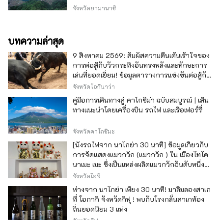
วากุจิ
จังหวัดยามานาชิ
บทความล่าสุด
9 สิงหาคม 2569: สัมผัสความตื่นเต้นเร้าใจของ
การต่อสู้กับวัวกระทิงอันทรงพลังและทักษะการ
เล่นที่ยอดเยี่ยม! ข้อมูลตารางการแข่งขันต่อสู้กับ
วัวกระทิง โอกินาว่า
จังหวัดโอกินาว่า
คู่มือการเดินทางสู่ คาโกชิม่า ฉบับสมบูรณ์ | เส้น
ทางแนะนำโดยเครื่องบิน รถไฟ และเรือเฟอร์รี่
จังหวัดคาโกชิมะ
[นั่งรถไฟจาก นาโกย่า 30 นาที] ข้อมูลเกี่ยวกับ
การจัดแสดงแมวกวัก (แมวกวัก ) ใน เมืองโทโค
นาเมะ เมะ ซึ่งเป็นแหล่งผลิตแมวกวักอันดับหนึ่ง
ของญี่ปุ่น
จังหวัดไอจิ
ห่างจาก นาโกย่า เพียง 30 นาที! มาลิ้มลองสาเก
ที่ โอกากิ จังหวัดกิฟุ ! พบกับโรงกลั่นสาเกท้อง
ถิ่นยอดนิยม 3 แห่ง