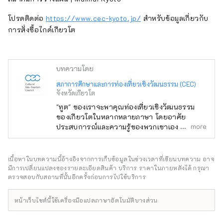
โปรดติดต่อ
https://www.cec-kyoto.jp/
สำหรับข้อมูลเกี่ยวกับ
การสั่งซื้อไกด์เกียวโต
บทความโดย
สภาการศึกษาและการท่องเที่ยวเชิงวัฒนธรรม (CEC)
จังหวัดเกียวโต
"ทูต" ของเราจะพาคุณท่องเที่ยวเชิงวัฒนธรรม
ของเกียวโตในหลากหลายภาษา โดยอาศัย
more
ประสบการณ์และความรู้ของพวกเขาเอง เรายินดี
รับคำขอหลักสูตรมาตรฐานหรือหลักสูตรพิเศษ
แบบหนึ่งวัน เพื่อช่วยให้คุณสร้างวันที่น่าจดจำใน
เกียวโต มอบโอกาสให้คุณได้เรียนรู้และสัมผัส
เนื้อหาในบทความนี้อ้างอิงจากการเก็บข้อมูลในช่วงเวลาที่เขียนบทความ อาจ
ประสบการณ์ต่างๆ เช่น ศาลเจ้า วัด สวน
มีการเปลี่ยนแปลงของรายละเอียดสินค้า บริการ ราคาในภายหลังได้ กรุณา
สถาปัตยกรรมสมัยใหม่ วัฒนธรรมอาหาร ศิลปะ
ตรวจสอบกับสถานที่นั้นอีกครั้งก่อนการไปใช้บริการ
การแสดงแบบดั้งเดิม และอื่นๆ อีกมากมาย รวมถึง
พบปะกับผู้คนในท้องถิ่นที่จะสร้างความทรงจำที่ดี
หน้าเว็บไซต์นี้ใช้เครื่องมือแปลภาษาอัตโนมัติบางส่วน
ที่สุด นอกจากทัวร์พร้อมไกด์แล้ว เรายังมอบ
ประสบการณ์พิเศษต่างๆ ตั้งแต่กิจกรรมที่ใช้