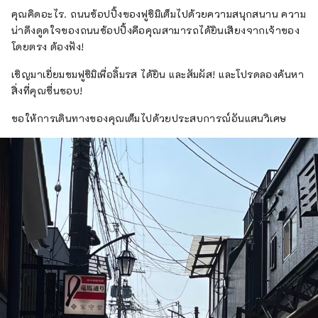
คุณคิดอะไร. ถนนช้อปปิ้งของฟูชิมิเต็มไปด้วยความสนุกสนาน ความ
น่าดึงดูดใจของถนนช้อปปิ้งคือคุณสามารถได้ยินเสียงจากเจ้าของ
โดยตรง ต้องฟัง!
เชิญมาเยี่ยมชมฟูชิมิเพื่อลิ้มรส ได้ยิน และสัมผัส! และโปรดลองค้นหา
สิ่งที่คุณชื่นชอบ!
ขอให้การเดินทางของคุณเต็มไปด้วยประสบการณ์อันแสนวิเศษ