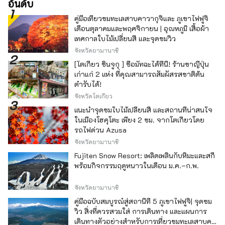
อันดับ
คู่มือเที่ยวชมทะเลสาบคาวากุจิและ ภูเขาไฟฟูจิ
เดือนตุลาคมและพฤศจิกายน | อุณหภูมิ เสื้อผ้า
เทศกาลใบไม้เปลี่ยนสี และจุดชมวิว
จังหวัดยามานาชิ
[โตเกียว ชินจูกุ ] ซื้อมัทฉะได้ที่นี่! ร้านชาญี่ปุ่น
เก่าแก่ 2 แห่ง ที่คุณสามารถสัมผัสรสชาติต้น
ตำรับได้!
จังหวัดโตเกียว
แนะนำจุดชมใบไม้เปลี่ยนสี และสถานที่น่าสนใจ
ในเมืองโฮคุโตะ เพียง 2 ชม. จากโตเกียวโดย
รถไฟด่วน Azusa
จังหวัดยามานาชิ
Fujiten Snow Resort: เพลิดเพลินกับหิมะและสกี
พร้อมกิจกรรมฤดูหนาวในเดือน ม.ค.–ก.พ.
จังหวัดยามานาชิ
คู่มือฉบับสมบูรณ์สู่สถานีที่ 5 ภูเขาไฟฟูจิ| จุดชม
วิว สิ่งที่ควรสวมใส่ การเดินทาง และแผนการ
เดินทางตัวอย่างสำหรับการเที่ยวชมทะเลสาบคา