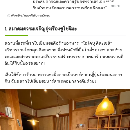
ประสบการณ์และความรู้ของพวกเขาเอง เรายินดี
more
รับคำขอหลักสูตรมาตรฐานหรือหลักสูตรพิเศษ
แบบหนึ่งวัน เพื่อช่วยให้คุณสร้างวันที่น่าจดจำใน
บริการนี้รวมโฆษณาที่ได้รับการสนับสนุน
เกียวโต มอบโอกาสให้คุณได้เรียนรู้และสัมผัส
ประสบการณ์ต่างๆ เช่น ศาลเจ้า วัด สวน
1. สมาคมความเจริญรุ่งเรืองชูโชจิมะ
สถาปัตยกรรมสมัยใหม่ วัฒนธรรมอาหาร ศิลปะ
การแสดงแบบดั้งเดิม และอื่นๆ อีกมากมาย รวม
สถานที่แรกที่เราไปเยี่ยมชมคือร้านอาหาร ``โอโคบุ คิตะเซย์''
ถึงพบปะกับผู้คนในท้องถิ่นที่จะสร้างความทรงจำ
บริหารงานโดยคุณคิตะซาวะ ซึ่งทำหน้าที่เป็นไกด์ของเรา สาหร่าย
ที่ดีที่สุด นอกจากทัวร์พร้อมไกด์แล้ว เรายังมอบ
ทะเลและสาหร่ายทะเลเรียงรายสร้างบรรยากาศน่ารัก ขนมหวานที่
ประสบการณ์พิเศษต่างๆ ตั้งแต่กิจกรรมที่ใช้
ฉันได้รับนั้นอร่อยมาก!
สถานที่อันเป็นเอกลักษณ์ ไปจนถึงแผนการที่ให้
เห็นได้ชัดว่าร้านอาหารแห่งนี้กลายเป็นบาร์สาเกญี่ปุ่นในตอนกลาง
คุณได้เพลิดเพลินกับวัฒนธรรมเกียวโตอย่างเต็มที่
คืน ฉันอยากไปเยี่ยมชมบาร์สาเกตอนกลางคืนด้วย♪
ตลอดทั้งฤดูกาล