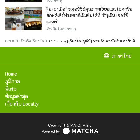
จังหวัดกิฟุ
ลิ้มลองเนื้อวัวเจอร์ซีย์คุณภาพเยี่ยมและไอศกรีม
ซอฟต์เสิร์ฟรสชาติเข้มข้นได้ที่ "ฮิรุเซ็น เจอร์ซี่
แลนด์"
จังหวัดโอคายาม่า
HOME
จังหวัดเกียวโต
CEC diary [เกียวโต/ฟูชิมิ] การเดินทางไปกินและสัมผัสถึง
language
ภาษาไทย
Home
ภูมิภาค
พิเศษ
ข้อมูลล่าสุด
เกี่ยวกับ Locally
Copyright © MATCHA Inc.
Powered by