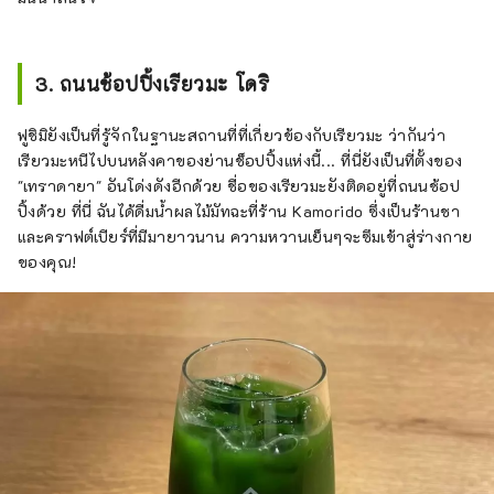
3. ถนนช้อปปิ้งเรียวมะ โดริ
ฟูชิมิยังเป็นที่รู้จักในฐานะสถานที่ที่เกี่ยวข้องกับเรียวมะ ว่ากันว่า
เรียวมะหนีไปบนหลังคาของย่านช็อปปิ้งแห่งนี้... ที่นี่ยังเป็นที่ตั้งของ
"เทราดายา" อันโด่งดังอีกด้วย ชื่อของเรียวมะยังติดอยู่ที่ถนนช้อป
ปิ้งด้วย ที่นี่ ฉันได้ดื่มน้ำผลไม้มัทฉะที่ร้าน Kamorido ซึ่งเป็นร้านชา
และคราฟต์เบียร์ที่มีมายาวนาน ความหวานเย็นๆจะซึมเข้าสู่ร่างกาย
ของคุณ!