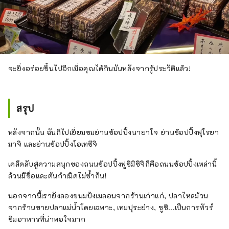
จะยิ่งอร่อยขึ้นไปอีกเมื่อคุณได้กินมันหลังจากรู้ประวัติแล้ว!
สรุป
หลังจากนั้น ฉันก็ไปเยี่ยมชมย่านช้อปปิ้งนายาโจ ย่านช้อปปิ้งฟุโรยา
มาจิ และย่านช้อปปิ้งโอเทซึจิ
เคล็ดลับสู่ความสนุกของถนนช้อปปิ้งฟูชิมิชิจิก็คือถนนช้อปปิ้งเหล่านี้
ล้วนมีชื่อและต้นกำเนิดไม่ซ้ำกัน!
นอกจากนี้เรายังลองขนมปังเมลอนจากร้านเก่าแก่, ปลาไหลม้วน
จากร้านขายปลาแม่น้ำโดยเฉพาะ, เทมปุระย่าง, ซูชิ...เป็นการทัวร์
ชิมอาหารที่น่าพอใจมาก