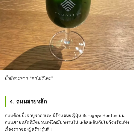
น้ำมัทฉะจาก “คาโมริโดะ”
4. ถนนสายหลัก
ถนนช้อปปิ้งอาบูรากาเกะ มีร้านขนมญี่ปุ่น Surugaya Honten บน
ถนนสายหลักที่มีขบวนแห่ไดเมียวผ่านไป เพลิดเพลินกับโยกังพร้อมฟัง
เรื่องราวของผู้สร้างรุ่นที่ 11