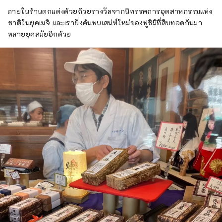
ภายในร้านตกแต่งด้วยถ้วยรางวัลจากนิทรรศการอุตสาหกรรมแห่ง
ชาติในยุคเมจิ และเรายังค้นพบเสน่ห์ใหม่ของฟูชิมิที่สืบทอดกันมา
หลายยุคสมัยอีกด้วย