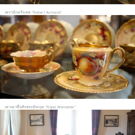
เซรามิกฝรั่งเศส "Robert Avilland"
เตาเผาชื่อดังของอังกฤษ "Royal Worcester"