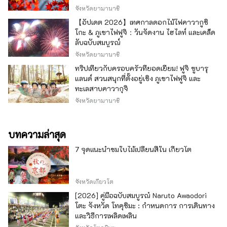
จังหวัดยามานาชิ
【อัปเดต 2026】เทศกาลดอกไม้ไฟคาวากูชิ
โกะ & ภูเขาไฟฟูจิ：วันจัดงาน ไฮไลท์ และเคล็ด
ลับฉบับสมบูรณ์
จังหวัดยามานาชิ
ทริปเที่ยวกับครอบครัวที่ยอดเยี่ยม! ฟูจิ ซูบารุ
แลนด์ สวนสนุกที่ตั้งอยู่เชิง ภูเขาไฟฟูจิ และ
ทะเลสาบคาวากุจิ
จังหวัดยามานาชิ
บทความล่าสุด
7 จุดแนะนำชมใบไม้เปลี่ยนสีใน เกียวโต
จังหวัดเกียวโต
[2026] คู่มือฉบับสมบูรณ์ Naruto Awaodori
โตะ จังหวัด โทคุชิมะ : กำหนดการ การเดินทาง
และวิธีการเพลิดเพลิน