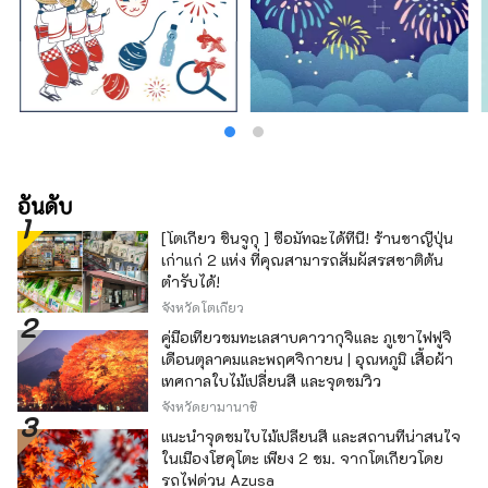
อันดับ
[โตเกียว ชินจูกุ ] ซื้อมัทฉะได้ที่นี่! ร้านชาญี่ปุ่น
เก่าแก่ 2 แห่ง ที่คุณสามารถสัมผัสรสชาติต้น
ตำรับได้!
จังหวัดโตเกียว
คู่มือเที่ยวชมทะเลสาบคาวากุจิและ ภูเขาไฟฟูจิ
เดือนตุลาคมและพฤศจิกายน | อุณหภูมิ เสื้อผ้า
เทศกาลใบไม้เปลี่ยนสี และจุดชมวิว
จังหวัดยามานาชิ
แนะนำจุดชมใบไม้เปลี่ยนสี และสถานที่น่าสนใจ
ในเมืองโฮคุโตะ เพียง 2 ชม. จากโตเกียวโดย
รถไฟด่วน Azusa