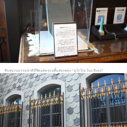
หินชนวนธรรมชาติที่จัดแสดงบนชั้นสองของ “อุโรโกะ โนะ อิเอะ”