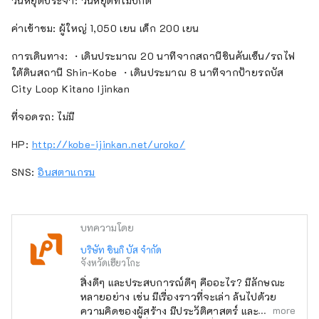
วันหยุดประจำ: วันหยุดที่ไม่ปกติ
ค่าเข้าชม: ผู้ใหญ่ 1,050 เยน เด็ก 200 เยน
การเดินทาง: ・เดินประมาณ 20 นาทีจากสถานีชินคันเซ็น/รถไฟ
ใต้ดินสถานี Shin-Kobe ・เดินประมาณ 8 นาทีจากป้ายรถบัส
City Loop Kitano Ijinkan
ที่จอดรถ: ไม่มี
HP:
http://kobe-ijinkan.net/uroko/
SNS:
อินสตาแกรม
บทความโดย
บริษัท ชินกิ บัส จำกัด
จังหวัดเฮียวโกะ
สิ่งดีๆ และประสบการณ์ดีๆ คืออะไร? มีลักษณะ
หลายอย่าง เช่น มีเรื่องราวที่จะเล่า ล้นไปด้วย
more
ความคิดของผู้สร้าง มีประวัติศาสตร์ และเป็นที่รัก