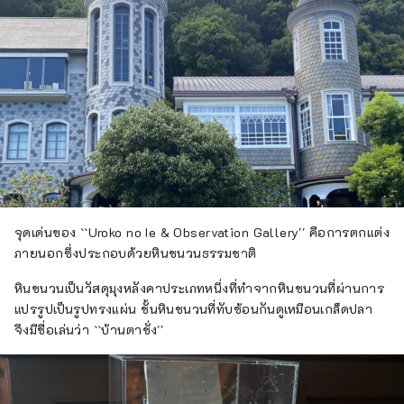
จุดเด่นของ ``Uroko no Ie & Observation Gallery'' คือการตกแต่ง
ภายนอกซึ่งประกอบด้วยหินชนวนธรรมชาติ
หินชนวนเป็นวัสดุมุงหลังคาประเภทหนึ่งที่ทำจากหินชนวนที่ผ่านการ
แปรรูปเป็นรูปทรงแผ่น ชั้นหินชนวนที่ทับซ้อนกันดูเหมือนเกล็ดปลา
จึงมีชื่อเล่นว่า ``บ้านตาชั่ง''