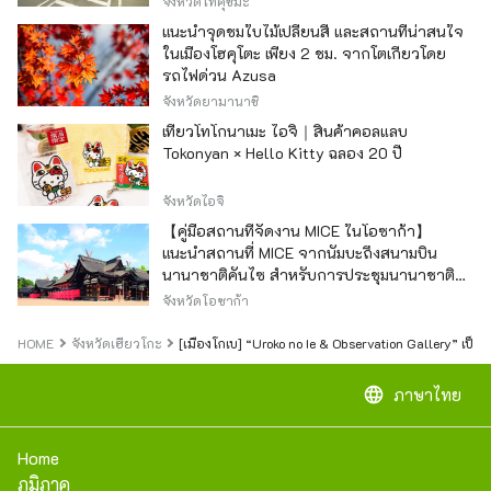
จังหวัดโทคุชิมะ
แนะนำจุดชมใบไม้เปลี่ยนสี และสถานที่น่าสนใจ
ในเมืองโฮคุโตะ เพียง 2 ชม. จากโตเกียวโดย
รถไฟด่วน Azusa
จังหวัดยามานาชิ
เที่ยวโทโกนาเมะ ไอจิ｜สินค้าคอลแลบ
Tokonyan × Hello Kitty ฉลอง 20 ปี
จังหวัดไอจิ
【คู่มือสถานที่จัดงาน MICE ในโอซาก้า】
แนะนำสถานที่ MICE จากนัมบะถึงสนามบิน
นานาชาติคันไซ สำหรับการประชุมนานาชาติ
และกิจกรรมองค์กร
จังหวัดโอซาก้า
HOME
จังหวัดเฮียวโกะ
[เมืองโกเบ] “Uroko no Ie & Observation Gallery” เป็น
language
ภาษาไทย
Home
ภูมิภาค