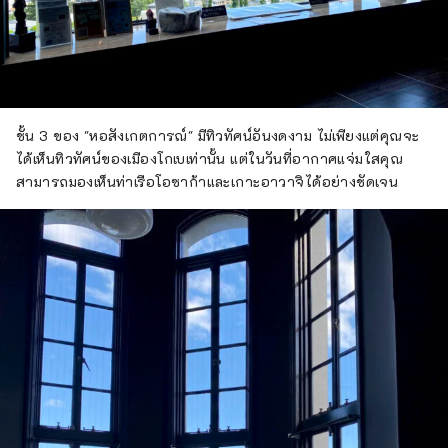
ชั้น 3 ของ "หอสังเกตการณ์" มีทิวทัศน์อันงดงาม ไม่เพียงแต่คุณจะ
ได้เห็นทิวทัศน์ของเมืองโกเบเท่านั้น แต่ในวันที่อากาศแจ่มใสคุณ
สามารถมองเห็นท่าเรือโอซาก้าและเกาะอาวาจิได้อย่างชัดเจน