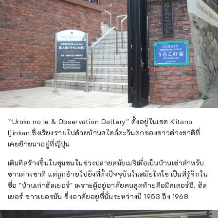
``Uroko no Ie & Observation Gallery'' ตั้งอยู่ในเขต Kitano
Ijinkan ซึ่งเรียงรายไปด้วยบ้านสไตล์ตะวันตกของชาวต่างชาติที่
เคยย้ายมาอยู่ที่ญี่ปุ่น
เดิมทีสร้างขึ้นในชุมชนในช่วงปลายสมัยเมจิเพื่อเป็นบ้านเช่าสำหรับ
ชาวต่างชาติ แต่ถูกย้ายไปยังที่ตั้งปัจจุบันในสมัยไทโช เป็นที่รู้จักใน
ชื่อ "บ้านเก่าฮัลเยอร์" เพราะผู้อยู่อาศัยคนสุดท้ายคือมิสเตอร์อี. ฮัล
เยอร์ ชาวเยอรมัน ซึ่งอาศัยอยู่ที่นั่นระหว่างปี 1953 ถึง 1968