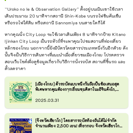
``Uroko no Ie & Observation Gallery'' ตั้งอยู่บนเนินเขาใช้เวลา
เดินประมาณ 20 นาทีจากสถานี Shin-Kobe บนรถไฟชินคันเซ็น
หรือรถไฟใต้ดิน หรือสถานี Sannomiya บนสายใดก็ได้
หากคุณนั่ง City Loop จะใช้เวลาเดินเพียง 8 นาทีจากป้าย Kitano
Ijinkan City Loop เป็นรถทัวร์ที่จะพาคุณไปชมสถานที่ท่องเที่ยว
หลักของโกเบ นอกจากนี้ยังมีบัตรโดยสารประเภทหนึ่งวันอีกด้วย ดัง
นั้นจึงเป็นวิธีการเดินทางที่แนะนำเมื่อเที่ยวชมเมืองโกเบ โปรดตรวจ
สอบเว็บไซต์เพื่อดูข้อมูลเกี่ยวกับวิธีการนั่งรถบัส สถานที่ขึ้นรถ และ
ตั๋วลดราคา
[เมืองโกเบ] ตั๋วรถบัสแบบหนึ่งวันถือเป็นข้อเสนอสุด
พิเศษหากคุณต้องการเยี่ยมชมคิตาโนะอิจินคังไก,
นันคินโจ และสถานที่โด่งดังอื่น ๆ ในโกเบ!
2025.03.31
[จังหวัดเฮียวโก] โดยสารรถบัสท้องถิ่นได้ไม่จำกัด
จำนวนเพียง 2,500 เยน! เที่ยวรอบ จังหวัดเฮียวโก
ด้วยราคาสุดคุ้ม