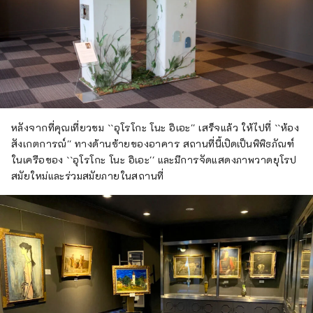
หลังจากที่คุณเที่ยวชม ``อุโรโกะ โนะ อิเอะ'' เสร็จแล้ว ให้ไปที่ ``ห้อง
สังเกตการณ์'' ทางด้านซ้ายของอาคาร สถานที่นี้เปิดเป็นพิพิธภัณฑ์
ในเครือของ ``อุโรโกะ โนะ อิเอะ'' และมีการจัดแสดงภาพวาดยุโรป
สมัยใหม่และร่วมสมัยภายในสถานที่