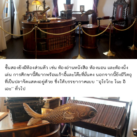
ชั้นสองยังมีห้องส่วนตัว เช่น ห้องอ่านหนังสือ ห้องนอน และห้องนั่ง
เล่น การศึกษานี้ดีมากพร้อมเก้าอี้และโต๊ะที่มั่นคง นอกจากนี้ยังมีวัตถุ
ที่เป็นปลาจัดแสดงอยู่ด้วย ซึ่งให้บรรยากาศแบบ ``อุโรโกะ โนะ อิ
เอะ'' ทั่วไป