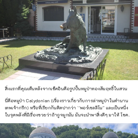
สิ่งแรกที่คุณเห็นหลังจากเช็คอินคือรูปปั้นหมูป่าทองสัมฤทธิ์ในสวน
นี่คือหมูป่า Calydonian (เรื่องราวเกี่ยวกับการล่าหมูป่าในตำนาน
เทพเจ้ากรีก) หรือที่เรียกกันติดปากว่า ``พอร์เซลลิโน'' และเป็นหนึ่ง
ในจุดพลังที่มีเรื่องซวยว่าถ้าถูจมูกมัน มันจะนำพาสิ่งดีๆ มาให้ โชค.