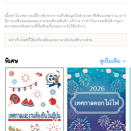
ของคนในท้องถิ่น คุณเคยเจอสิ่งพิเศษหรือ
ประสบการณ์ที่ทำให้คุณอยากบอกใครสักคน
เกี่ยวกับเรื่องนี้หรือไม่? และจากการบอกเล่า คน
เนื้อหาในบทความนี้อ้างอิงจากการเก็บข้อมูลในช่วงเวลาที่เขียนบทความ อาจ
ใหม่ๆ นำไปสู่บางสิ่งบางอย่าง ฉันคิดว่านั่นคือสิ่ง
มีการเปลี่ยนแปลงของรายละเอียดสินค้า บริการ ราคาในภายหลังได้ กรุณา
ที่ "ดี" เป็นเรื่องเกี่ยวกับ เพื่อส่งมอบการเผชิญหน้า
ตรวจสอบกับสถานที่นั้นอีกครั้งก่อนการไปใช้บริการ
ดังกล่าวให้กับลูกค้าของเรา เราค้นพบสิ่งดีๆ ของ
เฮียวโกะตามแนวคิด "พูดคุย สื่อสาร และเชื่อม
หน้าเว็บไซต์นี้ใช้เครื่องมือแปลภาษาอัตโนมัติบางส่วน
ต่อ" และให้ข้อมูลที่จะช่วยลดระยะห่างทาง
อารมณ์ระหว่างลูกค้าและภูมิภาคของจังหวัดเฮียว
โกะ จะถูกส่งไป .
พิเศษ
ดูเพิ่มเติม