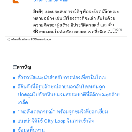
สิ่งดีๆ และประสบการณ์ดีๆ คืออะไร? มีลักษณะ
หลายอย่าง เช่น มีเรื่องราวที่จะเล่า ล้นไปด้วย
ความคิดของผู้สร้าง มีประวัติศาสตร์ และเป็น
more
ที่รักของคนในท้องถิ่น คุณเคยเจอสิ่งพิเศษหรือ
ประสบการณ์ที่ทำให้คุณอยากบอกใครสักคน
บริการนี้รวมโฆษณาที่ได้รับการสนับสนุน
เกี่ยวกับเรื่องนี้หรือไม่? และจากการบอกเล่า คน
ใหม่ๆ นำไปสู่บางสิ่งบางอย่าง ฉันคิดว่านั่นคือสิ่ง
ที่ "ดี" เป็นเรื่องเกี่ยวกับ เพื่อส่งมอบการเผชิญหน้า
ดังกล่าวให้กับลูกค้าของเรา เราค้นพบสิ่งดีๆ ของ
สารบัญ
เฮียวโกะตามแนวคิด "พูดคุย สื่อสาร และเชื่อม
ตั๋วรถบัสแนะนำสำหรับการท่องเที่ยวในโกเบ
ต่อ" และให้ข้อมูลที่จะช่วยลดระยะห่างทาง
อารมณ์ระหว่างลูกค้าและภูมิภาคของจังหวัดเฮีย
อิจินคังที่มีรูปลักษณ์ภายนอกอันโดดเด่นถูก
วโกะ จะถูกส่งไป .
ปกคลุมไปด้วยหินชนวนธรรมชาติที่มีลักษณะคล้าย
เกล็ด
``หอสังเกตการณ์'' พร้อมจุดชมวิวที่ยอดเยี่ยม
แนะนำให้ใช้ City Loop ในการเข้าถึง
ข้อมูลพื้นฐาน