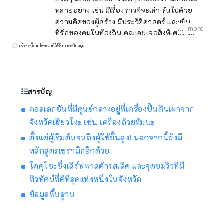
หลายอย่าง เช่น มีเรื่องราวที่จะเล่า ล้นไปด้วย
ความคิดของผู้สร้าง มีประวัติศาสตร์ และเป็น
more
ที่รักของคนในท้องถิ่น คุณเคยเจอสิ่งพิเศษหรือ
ประสบการณ์ที่ทำให้คุณอยากบอกใครสักคน
บริการนี้รวมโฆษณาที่ได้รับการสนับสนุน
เกี่ยวกับเรื่องนี้หรือไม่? และจากการบอกเล่า คน
ใหม่ๆ นำไปสู่บางสิ่งบางอย่าง ฉันคิดว่านั่นคือสิ่ง
ที่ "ดี" เป็นเรื่องเกี่ยวกับ เพื่อส่งมอบการเผชิญหน้า
ดังกล่าวให้กับลูกค้าของเรา เราค้นพบสิ่งดีๆ ของ
สารบัญ
เฮียวโกะตามแนวคิด "พูดคุย สื่อสาร และเชื่อม
คอลเลกชันที่มีศูนย์กลางอยู่ที่เครื่องปั้นดินเผาจาก
ต่อ" และให้ข้อมูลที่จะช่วยลดระยะห่างทาง
จังหวัดเฮียวโงะ เช่น เครื่องถ้วยทัมบะ
อารมณ์ระหว่างลูกค้าและภูมิภาคของจังหวัดเฮีย
วโกะ จะถูกส่งไป .
ตั้งแต่ผู้เริ่มต้นจนถึงผู้ใช้ขั้นสูง! นอกจากนี้ยังมี
หลักสูตรเซรามิกอีกด้วย
โคคุโซะซึ่งเสิร์ฟพาสต้ารสเลิศ และจุดชมวิวที่มี
ทิวทัศน์ที่ดีที่สุดแห่งหนึ่งในจังหวัด
ข้อมูลพื้นฐาน