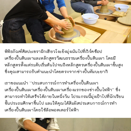
พิพิธภัณฑ์ศิลปะเซรามิกเฮียวโงะยังมุ่งเน้นไปที่เวิร์คช็อป
เครื่องปั้นดินเผาและหลักสูตรวัฒนธรรมเครื่องปั้นดินเผา โดยมี
หลักสูตรตั้งแต่ระดับเริ่มต้นไปจนถึงหลักสูตรเครื่องปั้นดินเผาขั้นสูง
ซึ่งคุณสามารถรับคำแนะนำโดยตรงจากช่างปั้นทัมบะยากิ
เราขอแนะนำ ``ประสบการณ์การทำเครื่องปั้นดินเผา
เครื่องปั้นดินเผาเครื่องปั้นดินเผาเครื่องแรกของช่างปั้นไฟฟ้า'' ซึ่ง
สามารถทำให้เสร็จได้ภายในหนึ่งวัน โปรแกรมนี้มุ่งเป้าไปที่นักเรียน
ชั้นประถมศึกษาขึ้นไป และให้คุณได้สัมผัสประสบการณ์การทำ
เครื่องปั้นดินเผาโดยใช้ล้อพอตเตอร์ไฟฟ้า