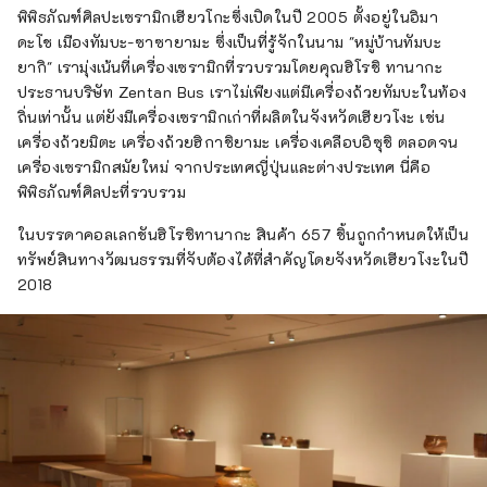
พิพิธภัณฑ์ศิลปะเซรามิกเฮียวโกะซึ่งเปิดในปี 2005 ตั้งอยู่ในอิมา
ดะโช เมืองทัมบะ-ซาซายามะ ซึ่งเป็นที่รู้จักในนาม "หมู่บ้านทัมบะ
ยากิ" เรามุ่งเน้นที่เครื่องเซรามิกที่รวบรวมโดยคุณฮิโรชิ ทานากะ
ประธานบริษัท Zentan Bus เราไม่เพียงแต่มีเครื่องถ้วยทัมบะในท้อง
ถิ่นเท่านั้น แต่ยังมีเครื่องเซรามิกเก่าที่ผลิตในจังหวัดเฮียวโงะ เช่น
เครื่องถ้วยมิตะ เครื่องถ้วยฮิกาชิยามะ เครื่องเคลือบอิซุชิ ตลอดจน
เครื่องเซรามิกสมัยใหม่ จากประเทศญี่ปุ่นและต่างประเทศ นี่คือ
พิพิธภัณฑ์ศิลปะที่รวบรวม
ในบรรดาคอลเลกชันฮิโรชิทานากะ สินค้า 657 ชิ้นถูกกำหนดให้เป็น
ทรัพย์สินทางวัฒนธรรมที่จับต้องได้ที่สำคัญโดยจังหวัดเฮียวโงะในปี
2018