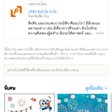
บทความโดย
บริษัท ชินกิ บัส จำกัด
จังหวัดเฮียวโกะ
สิ่งดีๆ และประสบการณ์ดีๆ คืออะไร? มีลักษณะ
หลายอย่าง เช่น มีเรื่องราวที่จะเล่า ล้นไปด้วย
more
ความคิดของผู้สร้าง มีประวัติศาสตร์ และเป็นที่รัก
ของคนในท้องถิ่น คุณเคยเจอสิ่งพิเศษหรือ
ประสบการณ์ที่ทำให้คุณอยากบอกใครสักคน
เกี่ยวกับเรื่องนี้หรือไม่? และจากการบอกเล่า คน
เนื้อหาในบทความนี้อ้างอิงจากการเก็บข้อมูลในช่วงเวลาที่เขียนบทความ อาจ
ใหม่ๆ นำไปสู่บางสิ่งบางอย่าง ฉันคิดว่านั่นคือสิ่ง
มีการเปลี่ยนแปลงของรายละเอียดสินค้า บริการ ราคาในภายหลังได้ กรุณา
ที่ "ดี" เป็นเรื่องเกี่ยวกับ เพื่อส่งมอบการเผชิญหน้า
ตรวจสอบกับสถานที่นั้นอีกครั้งก่อนการไปใช้บริการ
ดังกล่าวให้กับลูกค้าของเรา เราค้นพบสิ่งดีๆ ของ
เฮียวโกะตามแนวคิด "พูดคุย สื่อสาร และเชื่อม
หน้าเว็บไซต์นี้ใช้เครื่องมือแปลภาษาอัตโนมัติบางส่วน
ต่อ" และให้ข้อมูลที่จะช่วยลดระยะห่างทาง
อารมณ์ระหว่างลูกค้าและภูมิภาคของจังหวัดเฮียว
โกะ จะถูกส่งไป .
พิเศษ
ดูเพิ่มเติม