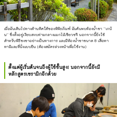
เมื่อฉันเดินไปทางด้านทิศใต้ของพิพิธภัณฑ์ ฉันค้นพบห้องน้ำชา ``เกนั
น'' ซึ่งตั้งอยู่เงียบสงบท่ามกลางแมกไม้เขียวขจี นอกจากนี้ยังใช้
สำหรับพิธีชงชาอย่างเป็นทางการ และมีห้องน้ำชาขนาด 8 เสื่อทา
ทามิและที่นั่งแบบยืน (ต้องสมัครล่วงหน้าเพื่อใช้งาน)
ตั้งแต่ผู้เริ่มต้นจนถึงผู้ใช้ขั้นสูง! นอกจากนี้ยังมี
หลักสูตรเซรามิกอีกด้วย