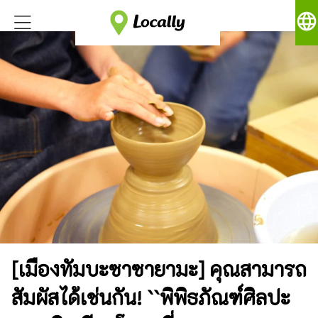
language
[เมืองทัมบะซาซายามะ] คุณสามารถ
สัมผัสได้เช่นกัน! ``พิพิธภัณฑ์ศิลปะ