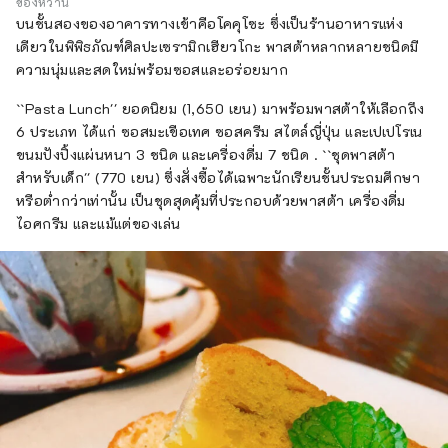
ของหวาน
บนชั้นสองของอาคารทางเข้าคือโคคุโซะ ซึ่งเป็นร้านอาหารแห่ง
เดียวในพิพิธภัณฑ์ศิลปะเซรามิกเฮียวโกะ พาสต้าหลากหลายชนิดมี
ความนุ่มและสดใหม่พร้อมซอสและอร่อยมาก
``Pasta Lunch'' ยอดนิยม (1,650 เยน) มาพร้อมพาสต้าให้เลือกถึง
6 ประเภท ได้แก่ ซอสมะเขือเทศ ซอสครีม สไตล์ญี่ปุ่น และเปเปโรเน
ขนมปังปิ้งแผ่นหนา 3 ชนิด และเครื่องดื่ม 7 ชนิด . ``ชุดพาสต้า
สำหรับเด็ก'' (770 เยน) ซึ่งสั่งซื้อได้เฉพาะนักเรียนชั้นประถมศึกษา
หรือต่ำกว่าเท่านั้น เป็นชุดสุดคุ้มที่ประกอบด้วยพาสต้า เครื่องดื่ม
ไอศกรีม และแม้แต่ของเล่น