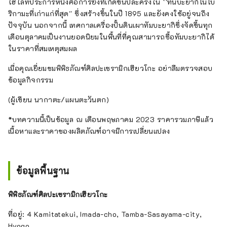
ไฮไลท์ประการหนึ่งคือการยิงที่เกิดขึ้นปีละครั้งใน ``ทันบะยากิโนโบ
ริกามะที่เก่าแก่ที่สุด'' ซึ่งสร้างขึ้นในปี 1895 และยังคงใช้อยู่จนถึง
ปัจจุบัน นอกจากนี้ เทศกาลเครื่องปั้นดินเผาทัมบะยากิซึ่งจัดขึ้นทุก
เดือนตุลาคมเป็นงานยอดนิยมในพื้นที่ที่คุณสามารถซื้อทัมบะยากิได้
ในราคาที่สมเหตุสมผล
เมื่อคุณเยี่ยมชมพิพิธภัณฑ์ศิลปะเซรามิกเฮียวโกะ อย่าลืมตรวจสอบ
ข้อมูลกิจกรรม
(ผู้เขียน นากาตะ/แผนตะวันตก)
*บทความนี้เป็นข้อมูล ณ เดือนพฤษภาคม 2023 ราคารวมภาษีแล้ว
เนื้อหาและราคาของผลิตภัณฑ์อาจมีการเปลี่ยนแปลง
ข้อมูลพื้นฐาน
พิพิธภัณฑ์ศิลปะเซรามิกเฮียวโกะ
ที่อยู่: 4 Kamitatekui, Imada-cho, Tamba-Sasayama-city,
Hyogo