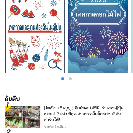
อันดับ
[โตเกียว ชินจูกุ ] ซื้อมัทฉะได้ที่นี่! ร้านชาญี่ปุ่น
เก่าแก่ 2 แห่ง ที่คุณสามารถสัมผัสรสชาติต้น
ตำรับได้!
จังหวัดโตเกียว