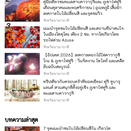
คู่มือเที่ยวชมทะเลสาบคาวากุจิและ ภูเขาไฟฟูจิ
เดือนตุลาคมและพฤศจิกายน | อุณหภูมิ เสื้อผ้า
เทศกาลใบไม้เปลี่ยนสี และจุดชมวิว
จังหวัดยามานาชิ
แนะนำจุดชมใบไม้เปลี่ยนสี และสถานที่น่าสนใจ
ในเมืองโฮคุโตะ เพียง 2 ชม. จากโตเกียวโดย
รถไฟด่วน Azusa
จังหวัดยามานาชิ
【อัปเดต 2026】เทศกาลดอกไม้ไฟคาวากูชิ
โกะ & ภูเขาไฟฟูจิ：วันจัดงาน ไฮไลท์ และเคล็ด
ลับฉบับสมบูรณ์
จังหวัดยามานาชิ
ทริปเที่ยวกับครอบครัวที่ยอดเยี่ยม! ฟูจิ ซูบารุ
แลนด์ สวนสนุกที่ตั้งอยู่เชิง ภูเขาไฟฟูจิ และ
ทะเลสาบคาวากุจิ
จังหวัดยามานาชิ
บทความล่าสุด
7 จุดแนะนำชมใบไม้เปลี่ยนสีใน เกียวโต