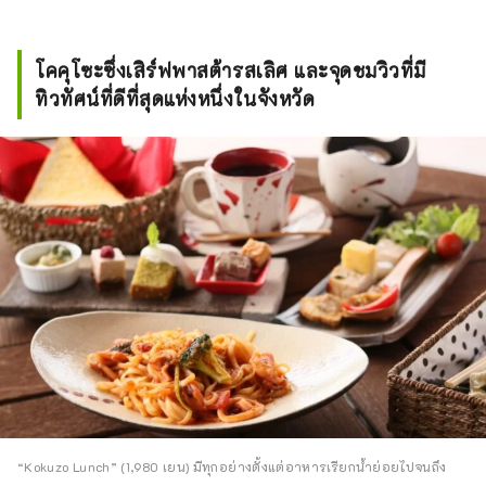
โคคุโซะซึ่งเสิร์ฟพาสต้ารสเลิศ และจุดชมวิวที่มี
ทิวทัศน์ที่ดีที่สุดแห่งหนึ่งในจังหวัด
“Kokuzo Lunch” (1,980 เยน) มีทุกอย่างตั้งแต่อาหารเรียกน้ำย่อยไปจนถึง