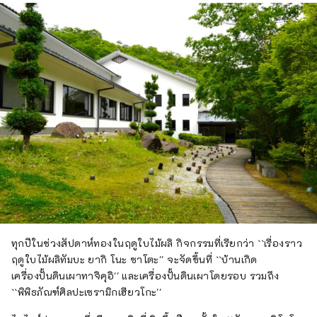
ทุกปีในช่วงสัปดาห์ทองในฤดูใบไม้ผลิ กิจกรรมที่เรียกว่า ``เรื่องราว
ฤดูใบไม้ผลิทัมบะ ยากิ โนะ ซาโตะ'' จะจัดขึ้นที่ ``บ้านเกิด
เครื่องปั้นดินเผาทาจิคุอิ'' และเครื่องปั้นดินเผาโดยรอบ รวมถึง
``พิพิธภัณฑ์ศิลปะเซรามิกเฮียวโกะ''