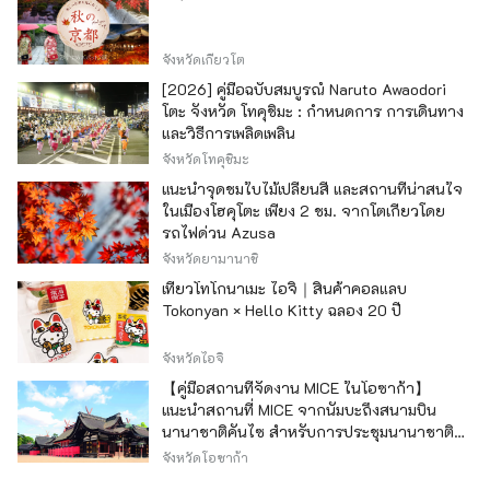
จังหวัดเกียวโต
[2026] คู่มือฉบับสมบูรณ์ Naruto Awaodori
โตะ จังหวัด โทคุชิมะ : กำหนดการ การเดินทาง
และวิธีการเพลิดเพลิน
จังหวัดโทคุชิมะ
แนะนำจุดชมใบไม้เปลี่ยนสี และสถานที่น่าสนใจ
ในเมืองโฮคุโตะ เพียง 2 ชม. จากโตเกียวโดย
รถไฟด่วน Azusa
จังหวัดยามานาชิ
เที่ยวโทโกนาเมะ ไอจิ｜สินค้าคอลแลบ
Tokonyan × Hello Kitty ฉลอง 20 ปี
จังหวัดไอจิ
【คู่มือสถานที่จัดงาน MICE ในโอซาก้า】
แนะนำสถานที่ MICE จากนัมบะถึงสนามบิน
นานาชาติคันไซ สำหรับการประชุมนานาชาติ
และกิจกรรมองค์กร
จังหวัดโอซาก้า