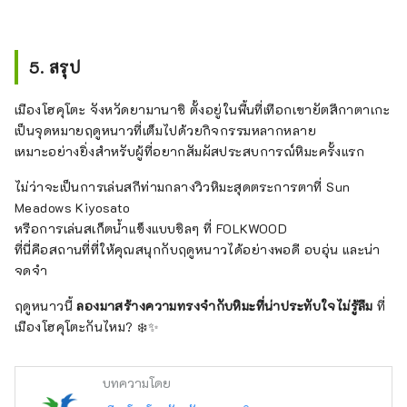
5. สรุป
เมืองโฮคุโตะ จังหวัดยามานาชิ ตั้งอยู่ในพื้นที่เทือกเขายัตสึกาตาเกะ
เป็นจุดหมายฤดูหนาวที่เต็มไปด้วยกิจกรรมหลากหลาย
เหมาะอย่างยิ่งสำหรับผู้ที่อยากสัมผัสประสบการณ์หิมะครั้งแรก
ไม่ว่าจะเป็นการเล่นสกีท่ามกลางวิวหิมะสุดตระการตาที่ Sun
Meadows Kiyosato
หรือการเล่นสเก็ตน้ำแข็งแบบชิลๆ ที่ FOLKWOOD
ที่นี่คือสถานที่ที่ให้คุณสนุกกับฤดูหนาวได้อย่างพอดี อบอุ่น และน่า
จดจำ
ฤดูหนาวนี้
ลองมาสร้างความทรงจำกับหิมะที่น่าประทับใจไม่รู้ลืม
ที่
เมืองโฮคุโตะกันไหม? ❄️✨
บทความโดย