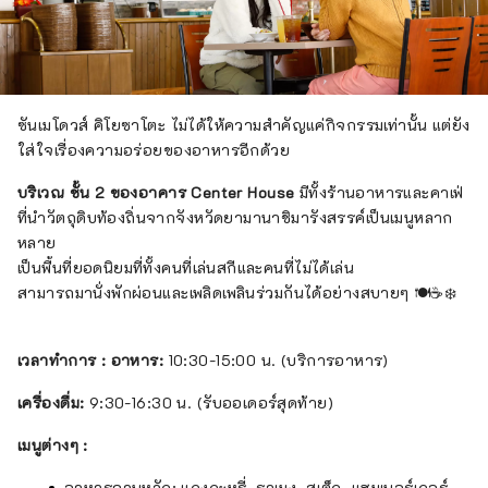
ซันเมโดวส์ คิโยซาโตะ ไม่ได้ให้ความสำคัญแค่กิจกรรมเท่านั้น แต่ยัง
ใส่ใจเรื่องความอร่อยของอาหารอีกด้วย
บริเวณ ชั้น 2 ของอาคาร Center House
มีทั้งร้านอาหารและคาเฟ่
ที่นำวัตถุดิบท้องถิ่นจากจังหวัดยามานาชิมารังสรรค์เป็นเมนูหลาก
หลาย
เป็นพื้นที่ยอดนิยมที่ทั้งคนที่เล่นสกีและคนที่ไม่ได้เล่น
สามารถมานั่งพักผ่อนและเพลิดเพลินร่วมกันได้อย่างสบายๆ 🍽️☕❄️
เวลาทำการ : อาหาร:
10:30-15:00 น. (บริการอาหาร)
เครื่องดื่ม:
9:30-16:30 น. (รับออเดอร์สุดท้าย)
เมนูต่างๆ :
อาหารจานหลัก: แกงกะหรี่, ราเมง, สเต็ก, แฮมเบอร์เกอร์,