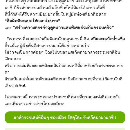
ถึงแม้จะอยู่ใกล้โตเกียว แต่ในฤดูหนาว เมืองโฮคุโตะ จังหวัดยามา
นาชิ ก็ยังสามารถเพลิดเพลินกับทิวทัศน์หิมะได้อย่างเต็มที่
ที่นี่กำลังได้รับความนิยมมากขึ้นในหมู่นักท่องเที่ยวที่อยาก
“สัมผัสหิมะแบบใช้เวลาไม่นาน”
และ
“สร้างความทรงจำฤดูหนาวแสนพิเศษร่วมกับครอบครัว”
กิจกรรมที่ขอแนะนำเป็นพิเศษในฤดูหนาวนี้ คือ
สกีและสเก็ตน้ำแข็ง
ซึ่งแม้แต่ผู้เริ่มต้นก็สามารถลองได้อย่างสบายใจ
ไม่ว่าจะเป็นการค่อยๆ ไถลไปบนลานสเก็ตท่ามกลางธรรมชาติอัน
เงียบสงบ
หรือการเล่นหิมะและเพลิดเพลินกับลานสกีที่มาพร้อมวิวสวยตระการ
ตา
ล้วนเป็นเสน่ห์เฉพาะตัวของเทือกเขายัตสึกาตาเกะที่รวมไว้ครบในที่
เดียว ❄️⛷️⛸️
ในบทความนี้ เราจะขอแนะนำสถานที่ท่องเที่ยวสองแห่งที่ปลอดภัย
และเดินทางอย่างง่ายโดยละเอียด
มาสำรวจเสน่ห์อื่นๆ ของเมือง โฮคุโตะ จังหวัดยามานาชิ !