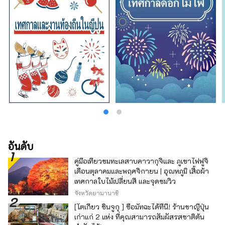
อันดับ
คู่มือเที่ยวชมทะเลสาบคาวากุจิและ ภูเขาไฟฟูจิ
เดือนตุลาคมและพฤศจิกายน | อุณหภูมิ เสื้อผ้า
เทศกาลใบไม้เปลี่ยนสี และจุดชมวิว
จังหวัดยามานาชิ
[โตเกียว ชินจูกุ ] ซื้อมัทฉะได้ที่นี่! ร้านชาญี่ปุ่น
เก่าแก่ 2 แห่ง ที่คุณสามารถสัมผัสรสชาติต้น