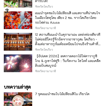
ตำรับได้!
จังหวัดโตเกียว
แนะนำจุดชมใบไม้เปลี่ยนสี และสถานที่น่าสนใจ
ในเมืองโฮคุโตะ เพียง 2 ชม. จากโตเกียวโดย
รถไฟด่วน Azusa
จังหวัดยามานาชิ
12 สถานที่แนะนำในคุรามาเอะ แหล่งท่องเที่ยวที่
ไม่ค่อยมีใครรู้จักถัดจากอาซากุสะ โตเกียว -
ตั้งแต่อาหารกูร์เมต์ยอดนิยมไปจนถึงร้านค้าที่มี
เอกลักษณ์ -
จังหวัดโตเกียว
【อัปเดต 2026】เทศกาลดอกไม้ไฟคาวากูชิ
โกะ & ภูเขาไฟฟูจิ：วันจัดงาน ไฮไลท์ และเคล็ด
ลับฉบับสมบูรณ์
จังหวัดยามานาชิ
บทความล่าสุด
7 จุดแนะนำชมใบไม้เปลี่ยนสีใน เกียวโต