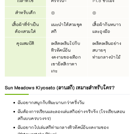
เวลาที่ใช้
ครึ่งวัน~
1-1.5 ชั่วโมง
สำหรับเด็ก
◎
◎
เสื้อผ้าที่จำเป็น
แนะนำให้สวมชุด
เสื้อผ้ากันหนาว
ต้องสวมใส่
สกี
และถุงมือ
คุณสมบัติ
เพลิดเพลินไปกับ
เพลิดเพลินอย่าง
ทิวทัศน์อัน
สบายๆ
งดงามของเทือก
ท่ามกลางป่าไม้
เขายัตสึกาตา
เกะ
Sun Meadows Kiyosato (ลานสกี) เหมาะสำหรับใคร?
ฉันอยากสนุกกับหิมะนานกว่าครึ่งวัน
ฉันต้องการเรียนและลองเล่นสกีอย่างจริงจัง (โรงเรียนสอน
สกีแบบครบวงจร)
ฉันอยากไปเล่นสกีท่ามกลางทิวทัศน์อันงดงามของ