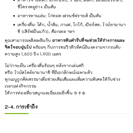
ซี่โครงหมูย่าง เป็นต้น
อาหารทานเล่น: ไก่ทอด เฟรนช์ฟรายส์ เป็นต้น
เครื่องดื่ม: โค้ก, น้ำส้ม, กาแฟ, โกโก้, เบียร์สด, ไวน์ยามานา
ชิ (เสิร์ฟเป็นแก้ว), ค็อกเทล ฯลฯ
คุณสามารถเพลิดเพลินกับ
อาหารต้นตำรับที่จะช่วยให้ร่างกายและ
จิตใจอบอุ่นไป
พร้อมๆ กับการชมวิวทิวทัศน์อันงดงามจากระดับ
ความสูง 1,600 ถึง 1,900 เมตร
ไม่ว่าจะเป็น เครื่องดื่มร้อนๆ หลังจากเล่นสกี
หรือ ไวน์สไตล์ยามานาชิ ที่มีเอกลักษณ์เฉพาะตัว
ทุกเมนูถูกคัดสรรมาเพื่อช่วยเติมเต็มและเพิ่มความพิเศษให้กับช่วง
เวลาแห่งกิจกรรม
ให้การท่องเที่ยวสนุกและอิ่มเอมยิ่งขึ้น ☕🍷❄️
2-4. การเข้าถึง