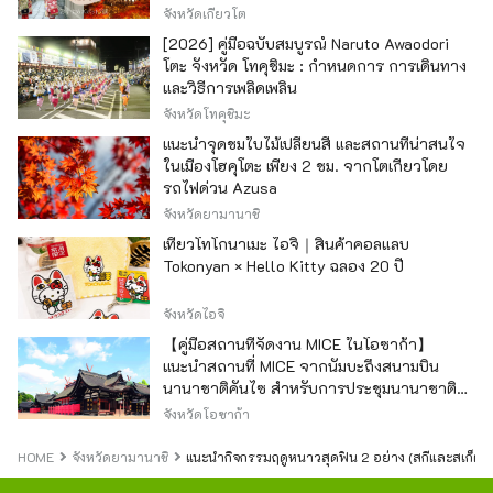
จังหวัดเกียวโต
[2026] คู่มือฉบับสมบูรณ์ Naruto Awaodori
โตะ จังหวัด โทคุชิมะ : กำหนดการ การเดินทาง
และวิธีการเพลิดเพลิน
จังหวัดโทคุชิมะ
แนะนำจุดชมใบไม้เปลี่ยนสี และสถานที่น่าสนใจ
ในเมืองโฮคุโตะ เพียง 2 ชม. จากโตเกียวโดย
รถไฟด่วน Azusa
จังหวัดยามานาชิ
เที่ยวโทโกนาเมะ ไอจิ｜สินค้าคอลแลบ
Tokonyan × Hello Kitty ฉลอง 20 ปี
จังหวัดไอจิ
【คู่มือสถานที่จัดงาน MICE ในโอซาก้า】
แนะนำสถานที่ MICE จากนัมบะถึงสนามบิน
นานาชาติคันไซ สำหรับการประชุมนานาชาติ
และกิจกรรมองค์กร
จังหวัดโอซาก้า
HOME
จังหวัดยามานาชิ
แนะนำกิจกรรมฤดูหนาวสุดฟิน 2 อย่าง (สกีและสเก็ต) ใ