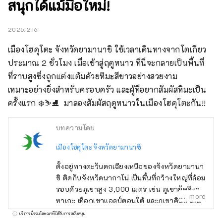
สนุกได้แม้มือใหม่!
2025.12.16
เมืองโฮคุโตะ จังหวัดยามานาชิ ใช้เวลาเดินทางจากโตเกียว
ประมาณ 2 ชั่วโมง เมื่อเข้าสู่ฤดูหนาว ที่นี่จะกลายเป็นพื้นที่
ที่ราบสูงซึ่งถูกแต่งแต้มด้วยหิมะสีขาวอย่างสวยงาม

เหมาะอย่างยิ่งสำหรับครอบครัว และผู้ที่อยากสัมผัสหิมะเป็น
ครั้งแรก ❄️⛷️⛸️  มาลองสัมผัสฤดูหนาวในเมืองโฮคุโตะกัน!!
บทความโดย
เมืองโฮคุโตะ จังหวัดยามานาชิ
ตั้งอยู่ทางตะวันตกเฉียงเหนือของจังหวัดยามานา
ชิ ติดกับจังหวัดนากาโน่ เป็นพื้นที่กว้างใหญ่ที่ล้อม
รอบด้วยภูเขาสูง 3,000 เมตร เช่น ภูเขายัตสึงา
more
ทาเกะ เทือกเขาแอลป์ตอนใต้ และภูเขาคินปุ และ
มองเห็นภูเขาไฟฟูจิทางทิศใต้ ใช้เวลาเดินทางโดย
บริการนี้รวมโฆษณาที่ได้รับการสนับสนุน