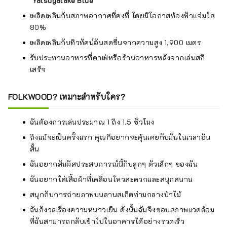
"
Yatsugatake Blue
"
เพลิดเพลินกับสภาพอากาศที่คงที่ โดยมีโอกาสท้องฟ้าแจ่มใส
80%
เพลิดเพลินกับทิวทัศน์อันสดชื่นจากความสูง 1,900 เมตร
รับประทานอาหารที่คาเฟ่หรือร้านอาหารหลังจากเล่นสกี
เสร็จ
FOLKWOOD? เหมาะสำหรับใคร?
ฉันต้องการเล่นประมาณ 1 ถึง 1.5 ชั่วโมง
ถึงแม้จะเป็นครั้งแรก คุณก็อยากจะคุ้นเคยกับมันในเวลาอัน
สั้น
ฉันอยากสัมผัสประสบการณ์นี้กับลูกๆ ตัวเล็กๆ ของฉัน
ฉันอยากใส่เสื้อผ้าที่เคลื่อนไหวสะดวกและสนุกสนาน
สนุกกับการถ่ายภาพบนลานสเก็ตท่ามกลางป่าไม้
ฉันกังวลเรื่องความหนาวเย็น ดังนั้นฉันจึงชอบสภาพแวดล้อม
ที่ฉันสามารถกลับเข้าไปในอาคารได้อย่างรวดเร็ว