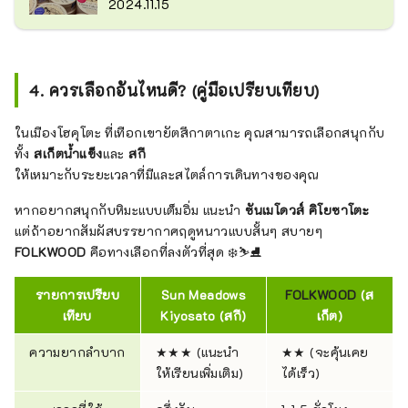
2024.11.15
4. ควรเลือกอันไหนดี? (คู่มือเปรียบเทียบ)
ในเมืองโฮคุโตะ ที่เทือกเขายัตสึกาตาเกะ คุณสามารถเลือกสนุกกับ
ทั้ง
สเก็ตน้ำแข็ง
และ
สกี
ให้เหมาะกับระยะเวลาที่มีและสไตล์การเดินทางของคุณ
หากอยากสนุกกับหิมะแบบเต็มอิ่ม แนะนำ
ซันเมโดวส์ คิโยซาโตะ
แต่ถ้าอยากสัมผัสบรรยากาศฤดูหนาวแบบสั้นๆ สบายๆ
FOLKWOOD
คือทางเลือกที่ลงตัวที่สุด ❄️⛷️⛸️
รายการเปรียบ
Sun Meadows
FOLKWOOD
(ส
เทียบ
Kiyosato (สกี)
เก็ต)
ความยากลำบาก
★★★ (แนะนำ
★★ (จะคุ้นเคย
ให้เรียนเพิ่มเติม)
ได้เร็ว)