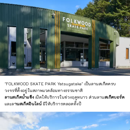
"FOLKWOOD SKATE PARK Yatsugatake" เป็นลานสเก็ตครบ
วงจรที่ตั้งอยู่ในสภาพแวดล้อมทางธรรมชาติ
ลานสเก็ตน้ำแข็ง
เปิดให้บริการในช่วงฤดูหนาว ส่วนลาน
สเก็ตบอร์ด
และล
านสเก็ตอินไลน์
มีให้บริการตลอดทั้งปี