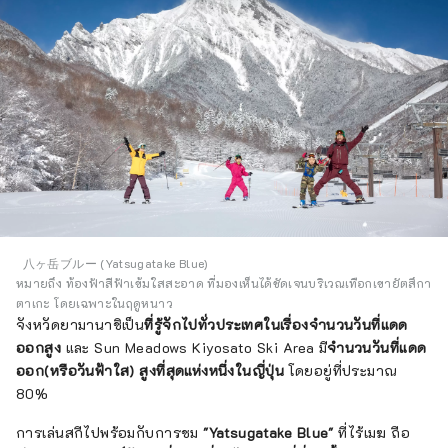
八ヶ岳ブルー (Yatsugatake Blue)
หมายถึง ท้องฟ้าสีฟ้าเข้มใสสะอาด ที่มองเห็นได้ชัดเจนบริเวณเทือกเขายัตสึกา
ตาเกะ โดยเฉพาะในฤดูหนาว
จังหวัดยามานาชิเป็น
ที่รู้จักไปทั่วประเทศในเรื่องจำนวนวันที่แดด
ออกสูง
และ Sun Meadows Kiyosato Ski Area มี
จำนวนวันที่แดด
ออก(หรือวันฟ้าใส) สูงที่สุดแห่งหนึ่งในญี่ปุ่น
โดยอยู่ที่ประมาณ
80%
การเล่นสกีไปพร้อมกับการชม
"
Yatsugatake Blue
"
ที่ไร้เมฆ ถือ