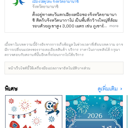
เมืองโฮคุโตะ จังหวัดยามานาชิ
จังหวัดยามานาชิ
ตั้งอยู่ทางตะวันตกเฉียงเหนือของจังหวัดยามานา
ชิ ติดกับจังหวัดนากาโน่ เป็นพื้นที่กว้างใหญ่ที่ล้อม
more
รอบด้วยภูเขาสูง 3,000 เมตร เช่น ภูเขายัตสึงา
ทาเกะ เทือกเขาแอลป์ตอนใต้ และภูเขาคินปุ และ
มองเห็นภูเขาไฟฟูจิทางทิศใต้ ใช้เวลาเดินทางโดย
รถยนต์ประมาณ 2 ชั่วโมงจากโตเกียว ประมาณ 1
เนื้อหาในบทความนี้อ้างอิงจากการเก็บข้อมูลในช่วงเวลาที่เขียนบทความ อาจ
ชั่วโมงโดยรถยนต์จากภูเขาไฟฟูจิ และประมาณ 1
มีการเปลี่ยนแปลงของรายละเอียดสินค้า บริการ ราคาในภายหลังได้ กรุณา
ชั่วโมงโดยรถยนต์จากมัตสึโมโต้ และเนื่องจาก
ตรวจสอบกับสถานที่นั้นอีกครั้งก่อนการไปใช้บริการ
การเข้าถึงที่ง่ายดายจึงมีนักท่องเที่ยวจำนวนมาก
เดินทางมาตลอดทั้งปี เป็นที่รู้จักในนาม ``หมู่บ้าน
หน้าเว็บไซต์นี้ใช้เครื่องมือแปลภาษาอัตโนมัติบางส่วน
แห่งผืนน้ำอันโด่งดัง'' และพื้นที่ 3 แห่งได้รับเลือก
ให้เป็นหนึ่งใน 100 ผืนน้ำอันโด่งดังของญี่ปุ่น น้ำที่
อุดมสมบูรณ์นี้ได้รับความนิยมในฐานะน้ำ
พิเศษ
ดูเพิ่มเติม
ธรรมชาติ และเรามีน้ำแร่ที่มีปริมาณการผลิตมาก
ที่สุดแห่งหนึ่งในญี่ปุ่น สาเกผลิตจากน้ำใสเช่นกัน
และคุณสามารถเพลิดเพลินกับทิวทัศน์ธรรมชาติที่
สวยงามและอาหารอันอุดมสมบูรณ์ได้