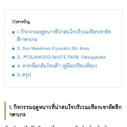
รถยนต์ประมาณ 2 ชั่วโมงจากโตเกียว ประมาณ
1 ชั่วโมงโดยรถยนต์จากภูเขาไฟฟูจิ และประมาณ
1 ชั่วโมงโดยรถยนต์จากมัตสึโมโต้ และเนื่องจาก
การเข้าถึงที่ง่ายดายจึงมีนักท่องเที่ยวจำนวนมาก
สารบัญ
เดินทางมาตลอดทั้งปี เป็นที่รู้จักในนาม ``หมู่บ้าน
1. กิจกรรมฤดูหนาวที่น่าสนใจบริเวณเทือกเขายัต
แห่งผืนน้ำอันโด่งดัง'' และพื้นที่ 3 แห่งได้รับเลือก
สึกาตาเกะ
ให้เป็นหนึ่งใน 100 ผืนน้ำอันโด่งดังของญี่ปุ่น น้ำที่
อุดมสมบูรณ์นี้ได้รับความนิยมในฐานะน้ำ
2. Sun Meadows Kiyosato Ski Area
ธรรมชาติ และเรามีน้ำแร่ที่มีปริมาณการผลิตมาก
3.📍FOLKWOOD SKATE PARK Yatsugatake
ที่สุดแห่งหนึ่งในญี่ปุ่น สาเกผลิตจากน้ำใสเช่นกัน
4. ควรเลือกอันไหนดี? (คู่มือเปรียบเทียบ)
และคุณสามารถเพลิดเพลินกับทิวทัศน์ธรรมชาติที่
สวยงามและอาหารอันอุดมสมบูรณ์ได้
5. สรุป
1. กิจกรรมฤดูหนาวที่น่าสนใจบริเวณเทือกเขายัตสึก
าตาเกะ