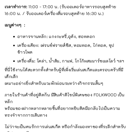
เวลาทำการ:
11:00 - 17:00 น. (รับออเดอร์อาหารรอบสุดท้าย
16:00 น. / รับออเดอร์เครื่องดื่มรอบสุดท้าย 16:30 น.)
เมนูต่างๆ ：
อาหารจานหลัก: แกงกะหรี่,อุด้ง, ฮอทดอก
เครื่องเคียง: เฟรนช์ฟรายส์ชีส, หอมทอด, ไก่ทอด, ซุป
ข้าวโพด
เครื่องดื่ม: โคล่า, น้ำส้ม, กาแฟ, โกโก้ผสมมาร์ชเมลโลว์ ฯลฯ
ที่นี่ใช้งานได้สะดวกทั้งสำหรับผู้ที่เพิ่งเริ่มเล่นสเก็ตและครอบครัวที่มี
เด็กเล็ก
เหมาะอย่างยิ่งสำหรับแวะพักผ่อนระหว่างกิจกรรมสั้นๆ
ภายในร้านค้าที่อยู่ติดกัน มีสินค้าดีไซน์พิเศษของ FOLKWOOD เป็น
หลัก
พร้อมของฝากหลากหลายชิ้นที่อยากหยิบติดมือกลับไปเป็นความ
ทรงจำจากการเดินทาง
ไม่ว่าจะเป็นคนรักการเล่นสเก็ต หรือกำลังมองหาของที่ระลึกสำหรับ