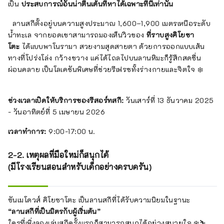
เป็น
ประสบการณ์อันน่าตื่นเต้นที่หาได้เฉพาะที่นี่เท่านั้น
ลานสกีตั้งอยู่บนความสูงประมาณ 1,600–1,900 เมตรเหนือระดับ
น้ำทะเล จากยอดเขาสามารถมองเห็นวิวของ
ที่ราบสูงคิโยซา
โตะ
ได้แบบพาโนรามา สวยงามสุดสายตา ด้วยการออกแบบเส้น
ทางที่โปร่งโล่ง กว้างขวาง แค่ได้ไถลไปบนลานหิมะก็รู้สึกสดชื่น
ผ่อนคลาย เป็นโลเคชันพิเศษที่ช่วยรีเฟรชทั้งร่างกายและจิตใจ ❄️
ช่วงเวลาเปิดให้บริการของรีสอร์ทสกี:
วันเสาร์ที่ 13 ธันวาคม 2025
- วันอาทิตย์ที่ 5 เมษายน 2026
เวลาทำการ:
9:00-17:00 น.
2-2. เหตุผลที่มือใหม่ก็สนุกได้
(มีโรงเรียนสอนสำหรับเด็กอย่างครบครัน)
ซันเมโดวส์ คิโยซาโตะ เป็นลานสกีที่ได้รับความนิยมในฐานะ
“ลานสกีที่เป็นมิตรกับผู้เริ่มต้น”
ใครที่เพิ่งลองเล่นสกีครั้งแรกก็สามารถสนุกได้อย่างสบายใจ ❄️⛷️