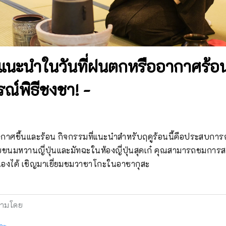
่แนะนำในวันที่ฝนตกหรืออากาศร้อ
์พิธีชงชา! -
อากาศชื้นและร้อน กิจกรรมที่แนะนำสำหรับฤดูร้อนนี้คือประสบการณ
ับขนมหวานญี่ปุ่นและมัทฉะในห้องญี่ปุ่นสุดเก๋ คุณสามารถชมการส
เองได้ เชิญมาเยี่ยมชมวาซาโกะในอาซากุสะ
ามโดย
กะ