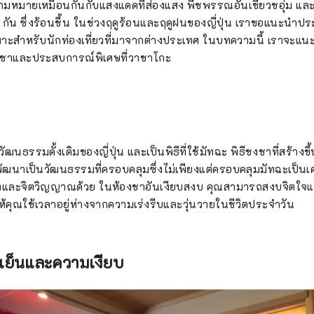
ความหมายเหมือนกันกับแสงแดดที่ส่องแสง พืชพรรณอันเขียวชอุ่ม และเ
 กัน ซึ่งร้อนชื้น ในช่วงฤดูร้อนและฤดูฝนของญี่ปุ่น เราขอแนะนำป
ฉพาะสำหรับนักท่องเที่ยวที่มาจากต่างประเทศ ในบทความนี้ เราจะแนะน
ชงชาและประสบการณ์พิเศษที่วาชาโกะ
วัฒนธรรมดั้งเดิมของญี่ปุ่น และเป็นพิธีที่ใช้มัทฉะ พิธีชงชาที่สร้าง
ัฒนาเป็นวัฒนธรรมที่ครอบคลุมซึ่งไม่เพียงแต่ครอบคลุมมัทฉะเป็นเครื่
ทและจิตวิญญาณด้วย ในห้องชาอันเงียบสงบ คุณสามารถสงบจิตใจ
วยให้คุณใช้เวลาอยู่ห่างจากความเร่งรีบและวุ่นวายในชีวิตประจำวัน
ามเย็นและความเงียบ