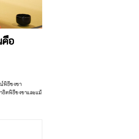
นคือ
์พิธีชงชา

าธิตพิธีชงชาและแม้