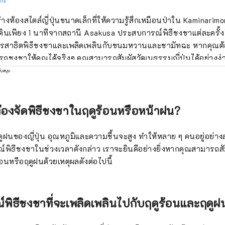
้างห้องสไตล์ญี่ปุ่นขนาดเล็กที่ให้ความรู้สึกเหมือนป่าใน Kaminarimo
ดินเพียง 1 นาทีจากสถานี Asakusa ประสบการณ์พิธีชงชาแต่ละครั้ง
รสาธิตพิธีชงชาและเพลิดเพลินกับขนมหวานและชามัทฉะ หากคุณต้
ถชงชาให้คุณได้จริงๆ คุณสามารถสัมผัสวัฒนธรรมญี่ปุ่นได้อย่างง่
รเลย นอกจากนี้วาซาโกะยังเป็นพื้นที่ที่ผ่อนคลายอย่างยิ่ง ไม่มีส
ับสนุน
เพลงประกอบเป็นเสียงป่า ลองหายใจลึกๆ และดื่มมัทฉะสักแก้วดูไหม
้องจัดพิธีชงชาในฤดูร้อนหรือหน้าฝน?
ูฝนของญี่ปุ่น อุณหภูมิและความชื้นจะสูง ทำให้หลาย ๆ คนอยู่อย่
์พิธีชงชาในช่วงเวลาดังกล่าว เราจะยินดีอย่างยิ่งหากคุณสามารถ
อนหรือฤดูฝนด้วยเหตุผลดังต่อไปนี้
ิธีชงชาที่จะเพลิดเพลินไปกับฤดูร้อนและฤดูฝน