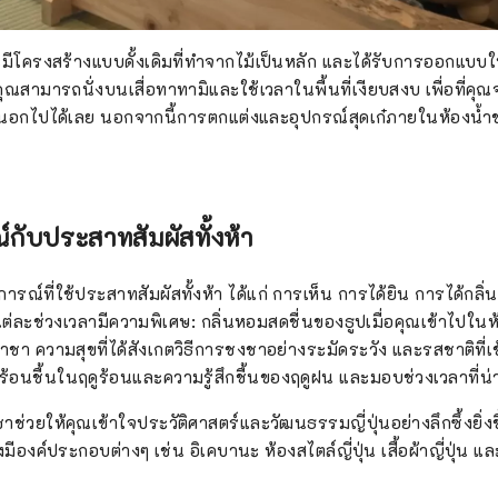
มีโครงสร้างแบบดั้งเดิมที่ทำจากไม้เป็นหลัก และได้รับการออกแบบให้
ณสามารถนั่งบนเสื่อทาทามิและใช้เวลาในพื้นที่เงียบสงบ เพื่อที่คุณ
กไปได้เลย นอกจากนี้การตกแต่งและอุปกรณ์สุดเก๋ภายในห้องน้ำชาย
ับประสาทสัมผัสทั้งห้า
รณ์ที่ใช้ประสาทสัมผัสทั้งห้า ได้แก่ การเห็น การได้ยิน การได้กลิ
 แต่ละช่วงเวลามีความพิเศษ: กลิ่นหอมสดชื่นของธูปเมื่อคุณเข้าไปในห
ำชา ความสุขที่ได้สังเกตวิธีการชงชาอย่างระมัดระวัง และรสชาติที่
้อนชื้นในฤดูร้อนและความรู้สึกชื้นของฤดูฝน และมอบช่วงเวลาที่น่า
่วยให้คุณเข้าใจประวัติศาสตร์และวัฒนธรรมญี่ปุ่นอย่างลึกซึ้งยิ่งขึ้
ังมีองค์ประกอบต่างๆ เช่น อิเคบานะ ห้องสไตล์ญี่ปุ่น เสื้อผ้าญี่ปุ่น 