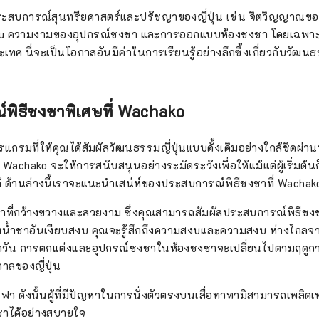
สบการณ์สุนทรียศาสตร์และปรัชญาของญี่ปุ่น เช่น จิตวิญญาณของ ``
kyu ความงามของอุปกรณ์ชงชา และการออกแบบห้องชงชา โดยเฉพาะอย
เทศ นี่จะเป็นโอกาสอันมีค่าในการเรียนรู้อย่างลึกซึ้งเกี่ยวกับวัฒนธร
พิธีชงชาพิเศษที่ Wachako
รแกรมที่ให้คุณได้สัมผัสวัฒนธรรมญี่ปุ่นแบบดั้งเดิมอย่างใกล้ชิดผ่
Wachako จะให้การสนับสนุนอย่างระมัดระวังเพื่อให้แม้แต่ผู้เริ่มต้
้ ด้านล่างนี้เราจะแนะนำเสน่ห์ของประสบการณ์พิธีชงชาที่ Wachak
าที่กว้างขวางและสวยงาม ซึ่งคุณสามารถสัมผัสประสบการณ์พิธีชงชาที
องน้ำชาอันเงียบสงบ คุณจะรู้สึกถึงความสงบและความสงบ ห่างไกลจ
จำวัน การตกแต่งและอุปกรณ์ชงชาในห้องชงชาจะเปลี่ยนไปตามฤดูกาล
าลของญี่ปุ่น
โซฟา ดังนั้นผู้ที่มีปัญหาในการนั่งตัวตรงบนเสื่อทาทามิสามารถเพลิดเ
ชาได้อย่างสบายใจ