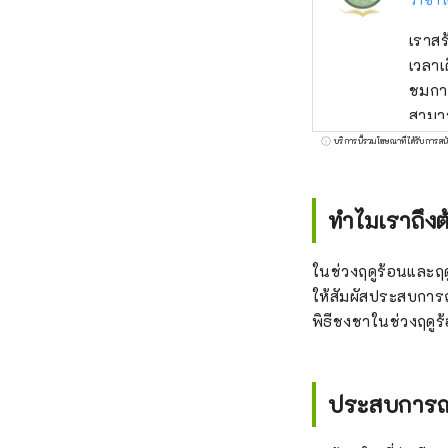
เราสร
เวลาเ
ชมกา
สามาร
นำอะไ
บริการนี้รวมโฆษณาที่ได้รับการสน
เสียง
ทำไมเราถึงต
ในช่วงฤดูร้อนและฤด
ให้สัมผัสประสบการณ
พิธีชงชาในช่วงฤดูร้
ประสบการณ์พ