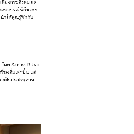
สียงกระดิ่งลม แต่
ระสบการณ์พิธีชงชา
ำให้คุณรู้จักกับ
ขึ้นโดย Sen no Rikyu
องดื่มเท่านั้น แต่
และฝึกฝนประสาท