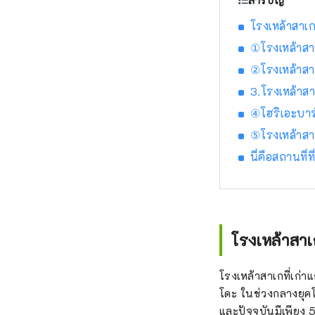
สารบัญ
โรงเหล้าสาเก
①โรงเหล้าสา
②โรงเหล้าส
3.โรงเหล้าสา
④โฮริเอะบาร
⑤โรงเหล้าสา
นี่คือสถานที
โรงเหล้าสาเก
โรงเหล้าสาเกที่เก่า
โดะ ในช่วงกลางยุคโ
และปัจจุบันมีเพียง 5