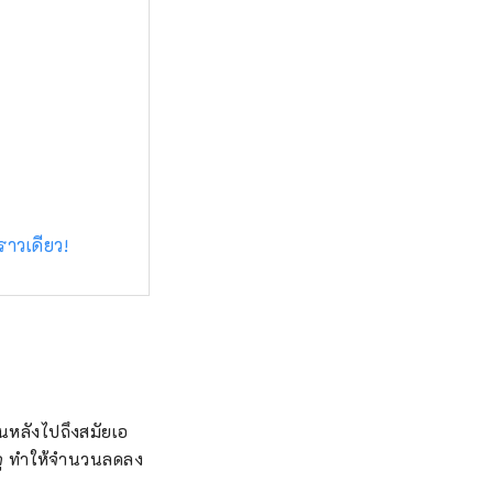
ราวเดียว!
อนหลังไปถึงสมัยเอ
โชจู ทำให้จำนวนลดลง