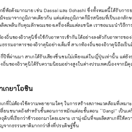
กยี่ห้อดังมากมาย เช่น Dassai และ Gohashi ซึ่งทั้งหมดนี้ได้รับการย
้จะมาจากภูมิภาคเดียวกัน แต่แต่ละภูมิภาคก็มีรสนิยมที่เป็นเอกลัก
เพลิดเพลินกับคุณลักษณะของเครื่องดื่มแต่ละชนิด เราขอแนะนำวิธีการ
กท้องถิ่นของอิวาคุนิซึ่งใช้กับอาหารเข้ากันได้อย่างลงตัวกับอาหารขอ
ธรรมอาหารของอิวาคุนิอย่างเต็มที่ สาเกท้องถิ่นของอิวาคุนิถือเป็นส
ี่ปีที่ผ่านมา สาเกได้รับเสียงชื่นชมไม่เพียงแต่ในญี่ปุ่นเท่านั้น แต่ย
งถิ่นของอิวาคุนิได้รับความนิยมอย่างสูงในต่างประเทศเนื่องจากมีค
าเกยาโอชิน
าเกที่ไม่ต้องใช้ความพยายามใดๆ ในการสร้างสภาพแวดล้อมที่เหมาะส
เปลี่ยนขนาดถังสำหรับขั้นตอนการหมักแต่ละขั้นตอน ``Gangi'' เป็นเครื
ถุดิบที่เรียกว่าข้าวออกมาโดยเฉพาะ เรามุ่งมั่นที่จะผลิตสาเกที่ให้ความร
ญจากธรรมชาติมากกว่าสิ่งที่ประดิษฐ์ขึ้น