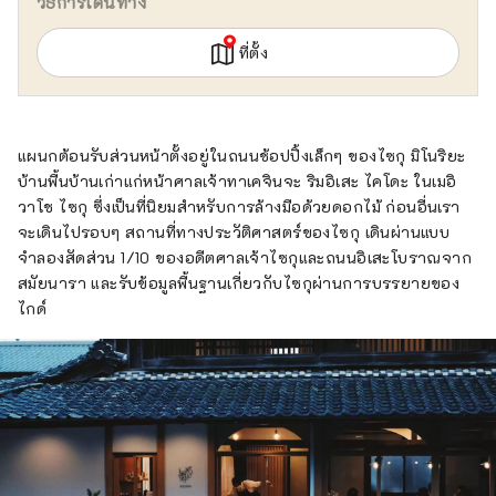
วิธีการเดินทาง
ที่ตั้ง
แผนกต้อนรับส่วนหน้าตั้งอยู่ในถนนช้อปปิ้งเล็กๆ ของไซกุ มิโนริยะ
บ้านพื้นบ้านเก่าแก่หน้าศาลเจ้าทาเคจินจะ ริมอิเสะ ไคโดะ ในเมอิ
วาโช ไซกุ ซึ่งเป็นที่นิยมสำหรับการล้างมือด้วยดอกไม้ ก่อนอื่นเรา
จะเดินไปรอบๆ สถานที่ทางประวัติศาสตร์ของไซกุ เดินผ่านแบบ
จำลองสัดส่วน 1/10 ของอดีตศาลเจ้าไซกุและถนนอิเสะโบราณจาก
สมัยนารา และรับข้อมูลพื้นฐานเกี่ยวกับไซกุผ่านการบรรยายของ
ไกด์