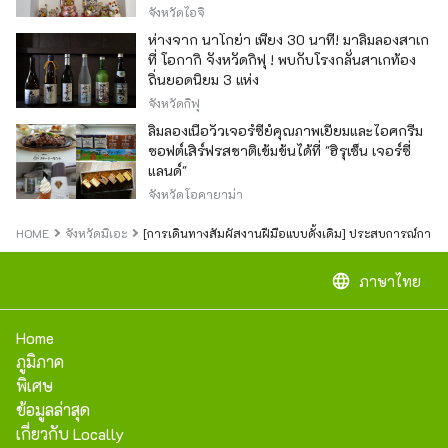
ของญี่ปุ่น
จังหวัดไอจิ
ห่างจาก นาโกย่า เพียง 30 นาที! มาลิ้มลองสาเก
ที่ โอกากิ จังหวัดกิฟุ ! พบกับโรงกลั่นสาเกท้อง
ถิ่นยอดนิยม 3 แห่ง
จังหวัดกิฟุ
ลิ้มลองเนื้อวัวเจอร์ซีย์คุณภาพเยี่ยมและไอศกรีม
ซอฟต์เสิร์ฟรสชาติเข้มข้นได้ที่ "ฮิรุเซ็น เจอร์ซี่
แลนด์"
จังหวัดโอคายาม่า
HOME
จังหวัดมิเอะ
[การเดินทางสัมผัสงานฝีมือแบบดั้งเดิม] ประสบการณ์การทำ
language
ภาษาไทย
Home
ภูมิภาค
พิเศษ
ข้อมูลล่าสุด
เกี่ยวกับ Locally