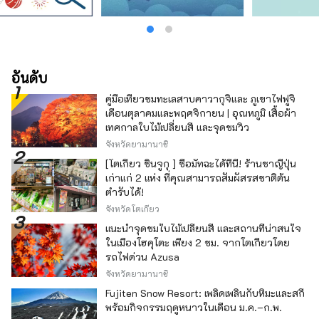
อันดับ
คู่มือเที่ยวชมทะเลสาบคาวากุจิและ ภูเขาไฟฟูจิ
เดือนตุลาคมและพฤศจิกายน | อุณหภูมิ เสื้อผ้า
เทศกาลใบไม้เปลี่ยนสี และจุดชมวิว
จังหวัดยามานาชิ
[โตเกียว ชินจูกุ ] ซื้อมัทฉะได้ที่นี่! ร้านชาญี่ปุ่น
เก่าแก่ 2 แห่ง ที่คุณสามารถสัมผัสรสชาติต้น
ตำรับได้!
จังหวัดโตเกียว
แนะนำจุดชมใบไม้เปลี่ยนสี และสถานที่น่าสนใจ
ในเมืองโฮคุโตะ เพียง 2 ชม. จากโตเกียวโดย
รถไฟด่วน Azusa
จังหวัดยามานาชิ
Fujiten Snow Resort: เพลิดเพลินกับหิมะและสกี
พร้อมกิจกรรมฤดูหนาวในเดือน ม.ค.–ก.พ.