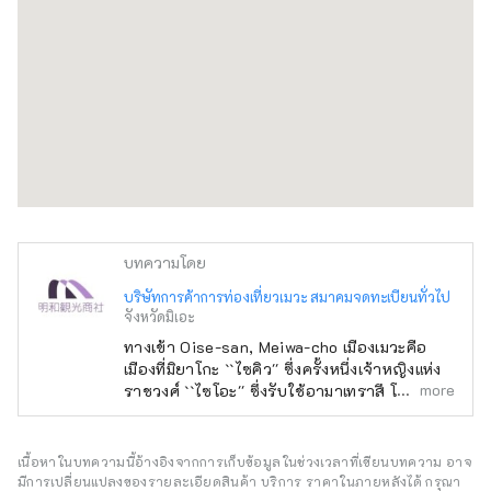
บทความโดย
บริษัทการค้าการท่องเที่ยวเมวะ สมาคมจดทะเบียนทั่วไป
จังหวัดมิเอะ
ทางเข้า Oise-san, Meiwa-cho เมืองเมวะคือ
เมืองที่มิยาโกะ ``ไซคิว'' ซึ่งครั้งหนึ่งเจ้าหญิงแห่ง
more
ราชวงศ์ ``ไซโอะ'' ซึ่งรับใช้อามาเทราสึ โอมิคามิ
ณ ศาลเจ้าใหญ่อิเสะแทนจักรพรรดิเคยอาศัยอยู่
ยังคงเป็นโบราณสถาน .
เนื้อหาในบทความนี้อ้างอิงจากการเก็บข้อมูลในช่วงเวลาที่เขียนบทความ อาจ
มีการเปลี่ยนแปลงของรายละเอียดสินค้า บริการ ราคาในภายหลังได้ กรุณา