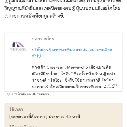
◎รู้สึกเหมือนเป็นนักเดินทางในสมัยเอโดะ เรียนรู้เกี่ยวกับจิต
วิญญาณที่ยั่งยืนและเทคนิคของคนญี่ปุ่นบนถนนอิเสะไคโดะ

◎กระดาษหนังเทียมถูกสร้างขึ...
บทความโดย
บริษัทการค้าการท่องเที่ยวเมวะ สมาคมจดทะเบียน
ทั่วไป
ทางเข้า Oise-san, Meiwa-cho เมืองเมวะคือ
เมืองที่มิยาโกะ ``ไซคิว'' ซึ่งครั้งหนึ่งเจ้าหญิงแห่ง
ราชวงศ์ ``ไซโอะ'' ซึ่งรับใช้อามาเทราสึ โอมิคามิ
more
ณ ศาลเจ้าใหญ่อิเสะแทนจักรพรรดิเคยอาศัยอยู่
ยังคงเป็นโบราณสถาน .
บริการนี้รวมโฆษณาที่ได้รับการสนับสนุน
ใช้เวลา
[ระยะเวลาที่ต้องการ] ประมาณ 45 นาที