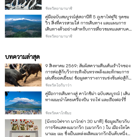
จังหวัดยามานาชิ
คู่มือฉบับสมบูรณ์สู่สถานีที่ 5 ภูเขาไฟฟูจิ| จุดชม
วิว สิ่งที่ควรสวมใส่ การเดินทาง และแผนการ
เดินทางตัวอย่างสำหรับการเที่ยวชมทะเลสาบคา
วากุจิ
จังหวัดยามานาชิ
บทความล่าสุด
9 สิงหาคม 2569: สัมผัสความตื่นเต้นเร้าใจของ
การต่อสู้กับวัวกระทิงอันทรงพลังและทักษะการ
เล่นที่ยอดเยี่ยม! ข้อมูลตารางการแข่งขันต่อสู้กับ
วัวกระทิง โอกินาว่า
จังหวัดโอกินาว่า
คู่มือการเดินทางสู่ คาโกชิม่า ฉบับสมบูรณ์ | เส้น
ทางแนะนำโดยเครื่องบิน รถไฟ และเรือเฟอร์รี่
จังหวัดคาโกชิมะ
[นั่งรถไฟจาก นาโกย่า 30 นาที] ข้อมูลเกี่ยวกับ
การจัดแสดงแมวกวัก (แมวกวัก ) ใน เมืองโทโค
นาเมะ เมะ ซึ่งเป็นแหล่งผลิตแมวกวักอันดับหนึ่ง