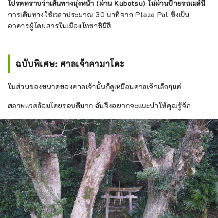
โปรดทราบว่าเส้นทางมุ่งหน้า (ผ่าน Kubotsu) ไม่ผ่านป้ายรถเมล์นี้
การเดินทางใช้เวลาประมาณ 30 นาทีจาก Plaza Pal ซึ่งเป็น
อาคารผู้โดยสารในเมืองโทซาชิมิสึ
ฉบับพิเศษ: ศาลเจ้าคามาโดะ
ในส่วนของขนาดของศาลเจ้านั้นก็ดูเหมือนศาลเจ้าเล็กๆแต่
สภาพแวดล้อมโดยรอบดีมาก ฉันจึงอยากจะแนะนำให้คุณรู้จัก