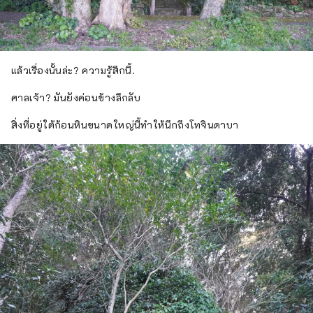
แล้วเรื่องนั้นล่ะ? ความรู้สึกนี้.
ศาลเจ้า? มันยังค่อนข้างลึกลับ
สิ่งที่อยู่ใต้ก้อนหินขนาดใหญ่นี้ทำให้นึกถึงโทจินดาบา