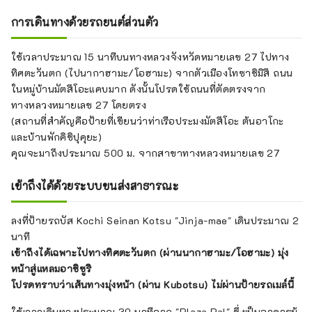
การเดินทางด้วยรถยนต์ส่วนตัว
ใช้เวลาประมาณ 15 นาทีบนทางหลวงจังหวัดหมายเลข 27 ไปทาง
ทิศตะวันตก (ไปนากาฮามะ/โอฮามะ) จากตัวเมืองโทซาชิมิสึ ถนน
ในหมู่บ้านมัตสึโอะแคบมาก ดังนั้นโปรดใช้ถนนที่ตัดตรงจาก
ทางหลวงหมายเลข 27 โดยตรง
(สถานที่สำคัญคือป้ายที่เขียนว่าท่าเรือประมงมัตสึโอะ ต้นอาโกะ
และบ้านพักคิชิปุคุยะ)
คุณจะมาถึงประมาณ 500 ม. จากสาขาทางหลวงหมายเลข 27
เข้าถึงได้ด้วยระบบขนส่งสาธารณะ
ลงที่ป้ายรถบัส Kochi Seinan Kotsu "Jinja-mae" เดินประมาณ 2
นาที
เข้าถึงได้เฉพาะไปทางทิศตะวันตก (ผ่านนากาฮามะ/โอฮามะ) มุ่ง
หน้าสู่แหลมอาชิซูริ
โปรดทราบว่าเส้นทางมุ่งหน้า (ผ่าน Kubotsu) ไม่ผ่านป้ายรถเมล์นี้
ใช้เวลาเดินทางประมาณ 30 นาทีจาก "Plaza Pal" ซึ่งเป็นอาคารผู้