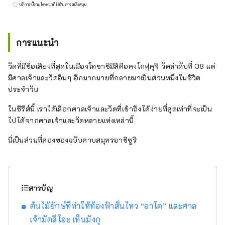
ตะวันตก ประกอบด้วย 3 เมือง 2 เมือง และ
บริการนี้รวมโฆษณาที่ได้รับการสนับสนุน
หมู่บ้านหนึ่งคือหมู่บ้านฮารา เป็นโรงไฟฟ้า
ธรรมชาติที่อุดมไปด้วยพรต่างๆ รวมถึงแม่น้ำชิมัน
โตะและแหลมอาชิซูริที่มีชื่อเสียงระดับประเทศ พร
การแนะนำ
จากกระแสน้ำคุโรชิโอะที่ไหลไปตามชายฝั่ง และ
พรจากภูเขาที่มีพื้นที่ป่าที่ใหญ่ที่สุดในประเทศ
วัดที่มีชื่อเสียงที่สุดในเมืองโทซาชิมิสึคือคงโกฟุคุจิ วัดลำดับที่ 38 แต่
มีศาลเจ้าและวัดอื่นๆ อีกมากมายที่กลายมาเป็นส่วนหนึ่งในชีวิต
ประจำวัน
ในซีรีส์นี้ เราได้เลือกศาลเจ้าและวัดที่เข้าถึงได้ง่ายที่สุดเท่าที่จะเป็น
ไปได้จากศาลเจ้าและวัดหลายแห่งเหล่านี้
นี่เป็นส่วนที่สองของฉบับคาบสมุทรอาชิซูริ
สารบัญ
ต้นไม้ยักษ์ที่ทำให้ท้องฟ้าสั่นไหว “อาโค” และศาล
เจ้ามัตสึโอะ เท็นมังกุ