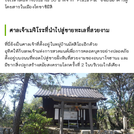
โดยสารในเมืองโทซาชิมิสึ
ศาลเจ้าเมจิโระที่นำไปสู่ชายทะเลที่สวยงาม
ที่นี่ยังเป็นศาลเจ้าที่ตั้งอยู่ในหมู่บ้านมัตสึโอะอีกด้วย
อุทิศให้กับเทพเจ้าแห่งการสวดมนต์เพื่อการคลอดบุตรอย่างปลอดภัย
ตั้งอยู่บนถนนที่ทอดไปสู่ชายฝั่งหินที่สวยงามของอนนาโจฮานะ และ
มีซากสิ่งปลูกสร้างสมัยสงครามโลกครั้งที่ 2 ในบริเวณใกล้เคียง