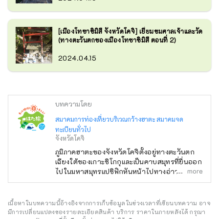
[เมืองโทซาชิมิสึ จังหวัดโคจิ] เยี่ยมชมศาลเจ้าและวัด
(ทางตะวันตกของเมืองโทซาชิมิสึ ตอนที่ 2)
2024.04.15
บทความโดย
สมาคมการท่องเที่ยวบริเวณกว้างฮาตะ สมาคมจด
ทะเบียนทั่วไป
จังหวัดโคจิ
ภูมิภาคฮาตะของจังหวัดโคจิตั้งอยู่ทางตะวันตก
เฉียงใต้ของเกาะชิโกกุและเป็นคาบสมุทรที่ยื่นออก
more
ไปในมหาสมุทรแปซิฟิกหันหน้าไปทางอ่าวโทสะ
ทางทิศตะวันออกและช่องแคบบุงโกะทางทิศตะวัน
ตก ประกอบด้วย 3 เมือง 2 เมือง และหมู่บ้านหนึ่ง
คือหมู่บ้านฮารา เป็นโรงไฟฟ้าธรรมชาติที่อุดมไป
เนื้อหาในบทความนี้อ้างอิงจากการเก็บข้อมูลในช่วงเวลาที่เขียนบทความ อาจ
ด้วยพรต่างๆ รวมถึงแม่น้ำชิมันโตะและแหลมอาชิซู
มีการเปลี่ยนแปลงของรายละเอียดสินค้า บริการ ราคาในภายหลังได้ กรุณา