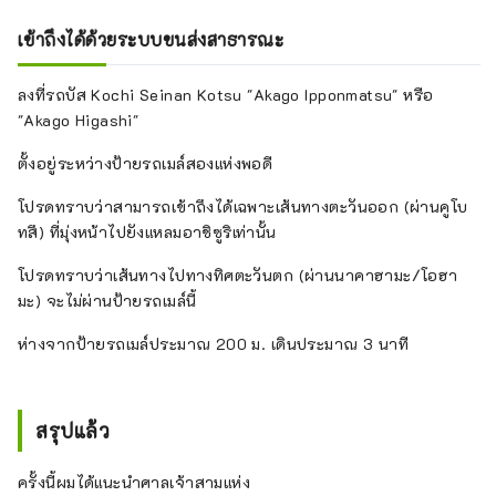
เข้าถึงได้ด้วยระบบขนส่งสาธารณะ
ลงที่รถบัส Kochi Seinan Kotsu "Akago Ipponmatsu" หรือ
"Akago Higashi"
ตั้งอยู่ระหว่างป้ายรถเมล์สองแห่งพอดี
โปรดทราบว่าสามารถเข้าถึงได้เฉพาะเส้นทางตะวันออก (ผ่านคูโบ
ทสึ) ที่มุ่งหน้าไปยังแหลมอาชิซูริเท่านั้น
โปรดทราบว่าเส้นทางไปทางทิศตะวันตก (ผ่านนาคาฮามะ/โอฮา
มะ) จะไม่ผ่านป้ายรถเมล์นี้
ห่างจากป้ายรถเมล์ประมาณ 200 ม. เดินประมาณ 3 นาที
สรุปแล้ว
ครั้งนี้ผมได้แนะนำศาลเจ้าสามแห่ง