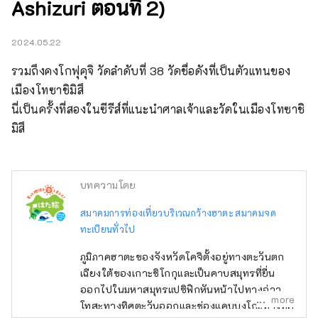
Ashizuri ตอนที่ 2)
2024.05.22
รวมถึงคงโกฟุคุจิ วัดลำดับที่ 38 วัดชื่อดังที่เป็นตัวแทนของ
เมืองโทซาชิมิสึ

นี่เป็นครั้งที่สองในซีรีส์ที่แนะนำศาลเจ้าและวัดในเมืองโทซาชิ
มิสึ
บทความโดย
สมาคมการท่องเที่ยวบริเวณกว้างฮาตะ สมาคมจด
ทะเบียนทั่วไป
ภูมิภาคฮาตะของจังหวัดโคจิตั้งอยู่ทางตะวันตก
เฉียงใต้ของเกาะชิโกกุและเป็นคาบสมุทรที่ยื่น
ออกไปในมหาสมุทรแปซิฟิกหันหน้าไปทางอ่าว
more
โทสะทางทิศตะวันออกและช่องแคบบุงโกะทางทิศ