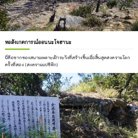
หอสังเกตการณ์ออนนะโจฮานะ
นี่คือซากของสนามเพลาะเฝ้าระวังที่สร้างขึ้นเมื่อสิ้นสุดสงครามโลก
ครั้งที่สอง (สงครามแปซิฟิก)