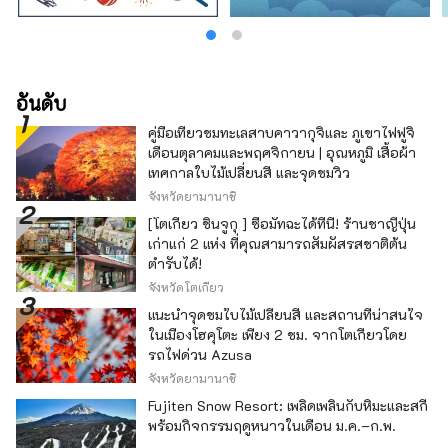
อันดับ
คู่มือเที่ยวชมทะเลสาบคาวากุจิและ ภูเขาไฟฟูจิ
เดือนตุลาคมและพฤศจิกายน | อุณหภูมิ เสื้อผ้า
เทศกาลใบไม้เปลี่ยนสี และจุดชมวิว
จังหวัดยามานาชิ
[โตเกียว ชินจูกุ ] ซื้อมัทฉะได้ที่นี่! ร้านชาญี่ปุ่น
เก่าแก่ 2 แห่ง ที่คุณสามารถสัมผัสรสชาติต้น
ตำรับได้!
จังหวัดโตเกียว
แนะนำจุดชมใบไม้เปลี่ยนสี และสถานที่น่าสนใจ
ในเมืองโฮคุโตะ เพียง 2 ชม. จากโตเกียวโดย
รถไฟด่วน Azusa
จังหวัดยามานาชิ
Fujiten Snow Resort: เพลิดเพลินกับหิมะและสกี
พร้อมกิจกรรมฤดูหนาวในเดือน ม.ค.–ก.พ.