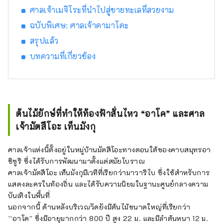
ศาลเจ้าเมจิโระที่นำไปสู่ชายทะเลที่สวยงาม
ฉบับพิเศษ: ศาลเจ้าคามาโดะ
สรุปแล้ว
บทความที่เกี่ยวข้อง
ต้นไม้ยักษ์ที่ทำให้ท้องฟ้าสั่นไหว “อาโค” และศาล
เจ้ามัตสึโอะ เท็นมังกุ
ศาลเจ้าแห่งนี้ตั้งอยู่ในหมู่บ้านมัตสึโอะทางตอนใต้ของคาบสมุทรอา
ชิซูริ ซึ่งได้รับการพัฒนามาตั้งแต่สมัยโบราณ
ศาลเจ้ามัตสึโอะ เท็นมังกุมีเวทีที่เรียกว่ามาวาริไบ ซึ่งใช้สำหรับการ
แสดงละครในท้องถิ่น และได้รับความนิยมในฐานะศูนย์กลางความ
บันเทิงในพื้นที่
นอกจากนี้ ด้านหลังบริเวณวัดยังมีต้นไม้ขนาดใหญ่ที่เรียกว่า
``อาโค'' ซึ่งมีอายุมากกว่า 800 ปี สูง 22 ม. และมีลำต้นหนา 12 ม.