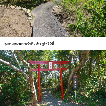
จุดเด่นของทางเข้าคือประตูโทริอินี้