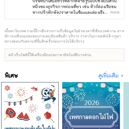
บริษัทนำเสนอทัวร์หลากหลายรูปแบบซึ่งเป็นส่วน
หนึ่งของธุรกิจการท่องเที่ยว เช่น ทัวร์ล่องเรือชม
more
ซากปรักหักพังปราสาทโนชิมะและล่องเรือชม
กระแสน้ำขึ้นน้ำลงเพื่อเยี่ยมชมแหล่งมรดกของ
ญี่ปุ่น และทัวร์ปั่นจักรยาน รวมไปถึงการพัฒนา
และจำหน่ายสินค้าอย่างเป็นทางการที่ Jiba Cafe
เนื้อหาในบทความนี้อ้างอิงจากการเก็บข้อมูลในช่วงเวลาที่เขียนบทความ อาจ
Noshima ภายในพิพิธภัณฑ์ Murakami Kaizoku
มีการเปลี่ยนแปลงของรายละเอียดสินค้า บริการ ราคาในภายหลังได้ กรุณา
และยังให้บริการดึงดูดลูกค้าให้กับหน่วยงาน
ตรวจสอบกับสถานที่นั้นอีกครั้งก่อนการไปใช้บริการ
ราชการอีกด้วย นอกจากนี้ ในฐานะส่วนหนึ่งของ
ธุรกิจบริการทางถนนของเรา เรายังดำเนินการ
หน้าเว็บไซต์นี้ใช้เครื่องมือแปลภาษาอัตโนมัติบางส่วน
เส้นทางรถประจำทางด่วน "ฮิโรชิม่า - อิมาบาริ/
ฟุกุยามะ - อิมาบาริ/ฟุกุยามะ - มัตสึยามะ"
ดำเนินการด่านเก็บเงิน และในฐานะส่วนหนึ่งของ
พิเศษ
ดูเพิ่มเติม
ธุรกิจอาหารและเครื่องดื่มของเรา เรายังดำเนิน
การพื้นที่ให้บริการ Kurushima Kaikyo, Kaze no
Restaurant และ Marunouchi 88ya เช่นเดียว
กับร้านอาหารในวิทยาเขตอิมาบาริของ
มหาวิทยาลัยวิทยาศาสตร์โอกายามะ ด้วยจุดมุ่ง
หมายเพื่อให้บริการเพื่อดึงดูดนักท่องเที่ยวจำนวน
มากและมีส่วนสนับสนุนชุมชนท้องถิ่น