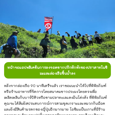
หน้าจอแอปพลิเคชันการลงจอดซากปรักหักพังของปราสาทโนชิ
มะและล่องเรือขึ้นน้ำลง
หลังจากล่องเรือ 90 นาทีเสร็จแล้ว เราขอแนะนำให้ไปที่พิพิธภัณฑ์
หรือร้านอาหารที่จัดการโดยสมาคมชาวประมงโดยตรงเพื่อ
เพลิดเพลินกับบาร์บีคิวหรือชามปลาทะเลแดงอันโด่งดัง ที่พิพิธภัณฑ์
คุณจะได้สัมผัสประสบการณ์การสวมชุดเกราะและหมวกกันน็อค
และยังมีสินค้ามรดกของญี่ปุ่นอีกมากมาย โอชิมะเป็นเกาะที่มีร้าน