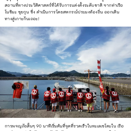
ชิจะถูกบังคับให้ออกจากเกาะและการยึด
สถานที่ทางประวัติศาสตร์ที่ได้รับการแต่งตั้งระดับชาติ จากท่าเรือ
ครองของเขาเนื่องจากคำสั่งยกเลิกการ
โนชิมะ ซุยกุน ซึ่ง ดำเนินการโดยสหกรณ์ประมงท้องถิ่น ออกเดิน
ละเมิดลิขสิทธิ์ที่ออกในปี 1588 แฟนๆ 
ทางสู่เกาะกันเถอะ!
จำนวนมากมาเยี่ยมชมเพื่อสัมผัสซาก
ปรักหักพังของปราสาททะเลตั้งแต่สมัย
นันโบคุโจไปจนถึงสมัยเซ็นโงกุและ
กระแสน้ำโดยรอบ
การผจญภัยสั้นๆ 90 นาทีเริ่มต้นที่จุดที่รวดเร็วในทะเลเซโตะใน เรือ