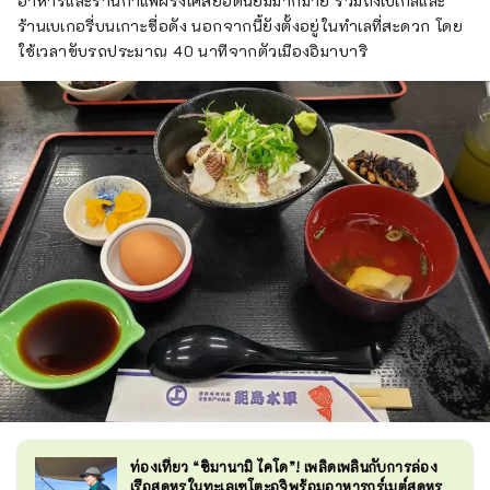
อาหารและร้านกาแฟฝรั่งเศสยอดนิยมมากมาย รวมถึงเบเกิลและ
ร้านเบเกอรี่บนเกาะชื่อดัง นอกจากนี้ยังตั้งอยู่ในทำเลที่สะดวก โดย
ใช้เวลาขับรถประมาณ 40 นาทีจากตัวเมืองอิมาบาริ
ท่องเที่ยว “ชิมานามิ ไคโด”! เพลิดเพลินกับการล่อง
เรือสุดหรูในทะเลเซโตะอุจิพร้อมอาหารกูร์เมต์สุดหรู