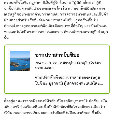
ครอบครัวโนชิมะ มูราคามิเป็นที่รู้จักในนาม ``ผู้พิทักษ์ทะเล'' ผู้ที่
ปกป้องเส้นทางเดินเรือของทะเลเซโตะใน พวกเขายังมีอิทธิพลทาง
เศรษฐกิจอย่างมากด้วยการควบคุมการจราจรทางทะเลและเก็บค่า
ผ่านทางสำหรับเรือที่แล่นผ่าน ปราสาทโนชิมะถูกสร้างขึ้นใน
ตำแหน่งทางยุทธศาสตร์เพื่อเติมเต็มบทบาทที่สำคัญ และเป็นตัวแทน
ของเทคโนโลยีทางการทหารและความก้าวหน้าทางเศรษฐกิจในยุค
นั้น
ซากปราสาทโนชิมะ
794-2203 1293-2 มิยากุโบะ มิยากุโบะโช อิมา
บาริชิ เอฮิเมะ
ซากปรักหักพังของปราสาทของตระกูล
โนชิมะ มุราคามิ ผู้ปกครองทะเลเซโตะ
ใน และเนื่องจากเป็นเกาะที่ไม่มีคนอาศัย
อยู่ ที่นี่จึงเป็นสถานที่ประวัติศาสตร์ที่ได้
รับการกำหนดให้ระดับชาติ ซึ่งคุณ
ตั้งอยู่ตามแนวชายฝั่งของพิพิธภัณฑ์โจรสลัดมุราคามิในโอชิมะ เมือ
สามารถสัมผัสประสบการณ์การลงจอด
งอิมาบาริ จังหวัดเอฮิเมะ ซึ่งเป็นพิพิธภัณฑ์ธีมโจรสลัดแห่งเดียวใน
ได้โดยเป็นส่วนหนึ่งของทัวร์ แม้ว่าฮิเดโย
ญี่ปุ่น คุณสามารถเยี่ยมชมเกาะโนชิมะที่ไม่มีคนอาศัยอยู่ ซึ่งเป็น