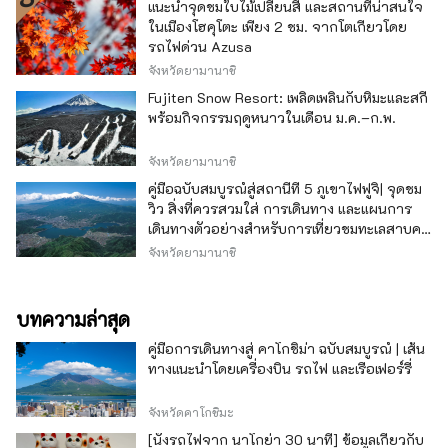
แนะนำจุดชมใบไม้เปลี่ยนสี และสถานที่น่าสนใจ
ในเมืองโฮคุโตะ เพียง 2 ชม. จากโตเกียวโดย
รถไฟด่วน Azusa
จังหวัดยามานาชิ
Fujiten Snow Resort: เพลิดเพลินกับหิมะและสกี
พร้อมกิจกรรมฤดูหนาวในเดือน ม.ค.–ก.พ.
จังหวัดยามานาชิ
คู่มือฉบับสมบูรณ์สู่สถานีที่ 5 ภูเขาไฟฟูจิ| จุดชม
วิว สิ่งที่ควรสวมใส่ การเดินทาง และแผนการ
เดินทางตัวอย่างสำหรับการเที่ยวชมทะเลสาบคา
วากุจิ
จังหวัดยามานาชิ
บทความล่าสุด
คู่มือการเดินทางสู่ คาโกชิม่า ฉบับสมบูรณ์ | เส้น
ทางแนะนำโดยเครื่องบิน รถไฟ และเรือเฟอร์รี่
จังหวัดคาโกชิมะ
[นั่งรถไฟจาก นาโกย่า 30 นาที] ข้อมูลเกี่ยวกับ