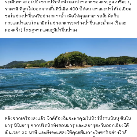
จะเดินทางต่อไปยังซากปรักหักพังของปราสาทของตระกูลโนชิมะ มุ
ราคามิ ที่ถูกไล่ออกจากพื้นที่นี้เมื่อ 400 ปีก่อน เราแนะนำให้ไปเยี่ยม
ชมในช่วงน้ำขึ้นหรือช่วงกลางน้ำ เพื่อให้คุณสามารถสัมผัสกับ
กระแสน้ำแบบไดนามิกในช่วงเวลาระหว่างน้ำขึ้นและน้ำลง (วันละ
สองครั้ง) โดยดูจากแผนภูมิน้ำขึ้นน้ำลง
หลังจากเครื่องลงแล้ว ไกด์ท้องถิ่นจะพาคุณไปทัวร์ที่ราบนันบุ ซันโน
มารุ นิโนมารุ ซากปรักหักพังฮอนมารุ และเดมารุตะวันออกเฉียงใต้
เป็นเวลา 30 นาที และยังจะแสดงให้คุณเห็นเกาะไทซากิอย่างใกล้