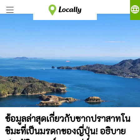
language
ข้อมูลล่าสุดเกี่ยวกับซากปราสาทโน
ชิมะที่เป็นมรดกของญี่ปุ่น! อธิบาย