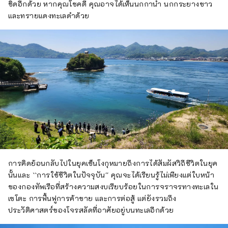
ชิดอีกด้วย หากคุณโชคดี คุณอาจได้เห็นนกกาน้ำ นกกระยางขาว
และทรายแดงทะเลดำด้วย
การคิดย้อนกลับไปในยุคเซ็นโงกุหมายถึงการได้สัมผัสวิถีชีวิตในยุค
นั้นและ ``การใช้ชีวิตในปัจจุบัน'' คุณจะได้เรียนรู้ไม่เพียงแต่ใบหน้า
ของกองทัพเรือที่สร้างความสงบเรียบร้อยในการจราจรทางทะเลใน
เซโตะ การฟื้นฟูการค้าขาย และการต่อสู้ แต่ยังรวมถึง
ประวัติศาสตร์ของโจรสลัดที่อาศัยอยู่บนทะเลอีกด้วย