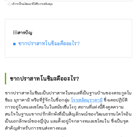
ญี่ปุ่น และทัวร์ปั่นจักรยาน รวมไปถึงการพัฒนา
บริการนี้รวมโฆษณาที่ได้รับการสนับสนุน
และจำหน่ายสินค้าอย่างเป็นทางการที่ Jiba
Cafe Noshima ภายในพิพิธภัณฑ์ Murakami
Kaizoku และยังให้บริการดึงดูดลูกค้าให้กับ
หน่วยงานราชการอีกด้วย นอกจากนี้ ในฐานะ
สารบัญ
ส่วนหนึ่งของธุรกิจบริการทางถนนของเรา เรายัง
ซากปราสาทโนชิมะคืออะไร?
ดำเนินการเส้นทางรถประจำทางด่วน "ฮิโรชิม่า -
อิมาบาริ/ฟุกุยามะ - อิมาบาริ/ฟุกุยามะ - มัตสึ
ยามะ" ดำเนินการด่านเก็บเงิน และในฐานะส่วน
หนึ่งของธุรกิจอาหารและเครื่องดื่มของเรา เรายัง
ดำเนินการพื้นที่ให้บริการ Kurushima Kaikyo,
ซากปราสาทโนชิมะคืออะไร?
Kaze no Restaurant และ Marunouchi 88ya
เช่นเดียวกับร้านอาหารในวิทยาเขตอิมาบาริของ
ซากปราสาทโนชิมะเป็นปราสาทในทะเลที่เป็นฐานบ้านของตระกูลโน
มหาวิทยาลัยวิทยาศาสตร์โอกายามะ ด้วยจุดมุ่ง
ชิมะ มุราคามิ หรือที่รู้จักในชื่อกลุ่ม
โจรสลัดมุราคามิ
ซึ่งเคยปฏิบัติ
หมายเพื่อให้บริการเพื่อดึงดูดนักท่องเที่ยวจำนวน
การอยู่ในทะเลเซโตะในในสมัยเซ็นโงกุ สถานที่แห่งนี้ดึงดูดความ
มากและมีส่วนสนับสนุนชุมชนท้องถิ่น
สนใจในฐานะซากปรักหักพังที่เป็นสัญลักษณ์ของวัฒนธรรมไคโจอัน
เป็นเอกลักษณ์ของญี่ปุ่น และตั้งอยู่ใจกลางทะเลเซโตะใน ซึ่งเป็นจุด
สำคัญสำหรับการขนส่งทางทะเล