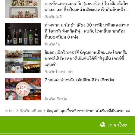
การจัดแสดงแมวกวัก (แมวกวัก ) ใน เมืองโทโค
นาเมะ เมะ ซึ่งเป็นแหล่งผลิตแมวกวักอันดับหนึ่ง
ของญี่ปุ่น
จังหวัดไอจิ
ห่างจาก นาโกย่า เพียง 30 นาที! มาลิ้มลองสาเก
ที่ โอกากิ จังหวัดกิฟุ ! พบกับโรงกลั่นสาเกท้อง
ถิ่นยอดนิยม 3 แห่ง
จังหวัดกิฟุ
ลิ้มลองเนื้อวัวเจอร์ซีย์คุณภาพเยี่ยมและไอศกรีม
ซอฟต์เสิร์ฟรสชาติเข้มข้นได้ที่ "ฮิรุเซ็น เจอร์ซี่
แลนด์"
จังหวัดโอคายาม่า
7 จุดแนะนำชมใบไม้เปลี่ยนสีใน เกียวโต
จังหวัดเกียวโต
HOME
จังหวัดเอฮิเมะ
ข้อมูลล่าสุดเกี่ยวกับซากปราสาทโนชิมะที่เป็นมรดกของญี่
language
ภาษาไทย