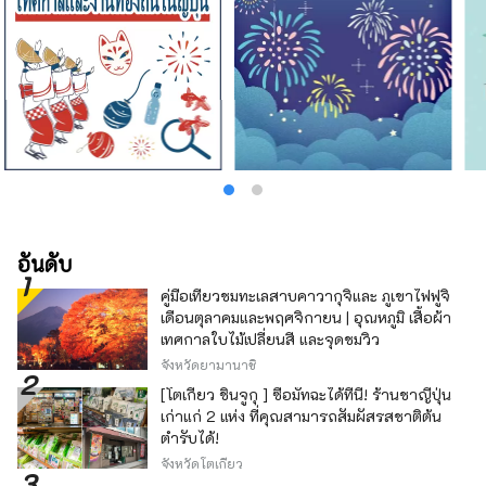
อันดับ
คู่มือเที่ยวชมทะเลสาบคาวากุจิและ ภูเขาไฟฟูจิ
เดือนตุลาคมและพฤศจิกายน | อุณหภูมิ เสื้อผ้า
เทศกาลใบไม้เปลี่ยนสี และจุดชมวิว
จังหวัดยามานาชิ
[โตเกียว ชินจูกุ ] ซื้อมัทฉะได้ที่นี่! ร้านชาญี่ปุ่น
เก่าแก่ 2 แห่ง ที่คุณสามารถสัมผัสรสชาติต้น
ตำรับได้!
จังหวัดโตเกียว