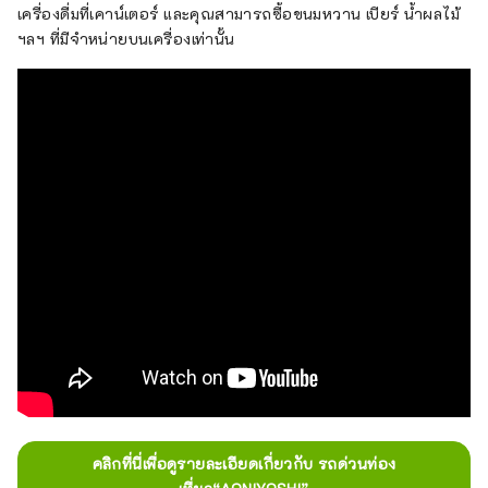
เครื่องดื่มที่เคาน์เตอร์ และคุณสามารถซื้อขนมหวาน เบียร์ น้ำผลไม้
ฯลฯ ที่มีจำหน่ายบนเครื่องเท่านั้น
คลิกที่นี่เพื่อดูรายละเอียดเกี่ยวกับ รถด่วนท่อง