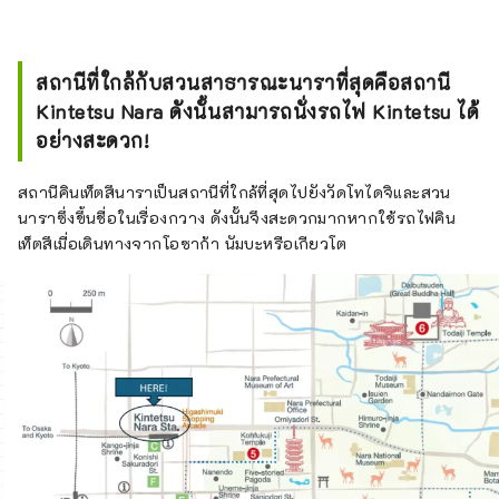
สถานีที่ใกล้กับสวนสาธารณะนาราที่สุดคือสถานี
Kintetsu Nara ดังนั้นสามารถนั่งรถไฟ Kintetsu ได้
อย่างสะดวก!
สถานีคินเท็ตสึนาราเป็นสถานีที่ใกล้ที่สุดไปยังวัดโทไดจิและสวน
นาราซึ่งขึ้นชื่อในเรื่องกวาง ดังนั้นจึงสะดวกมากหากใช้รถไฟคิน
เท็ตสึเมื่อเดินทางจากโอซาก้า นัมบะหรือเกียวโต