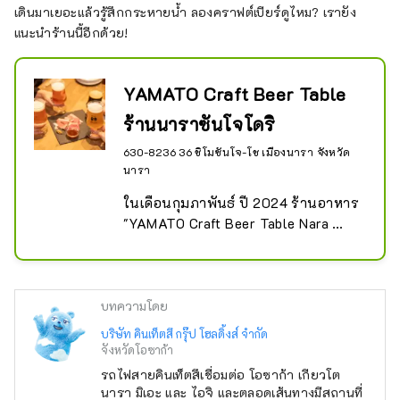
เดินมาเยอะแล้วรู้สึกกระหายน้ำ ลองคราฟต์เบียร์ดูไหม? เรายัง
แนะนำร้านนี้อีกด้วย!
YAMATO Craft Beer Table
ร้านนาราซันโจโดริ
630-8236 36 ชิโมซันโจ-โช เมืองนารา จังหวัด
นารา
ในเดือนกุมภาพันธ์ ปี 2024 ร้านอาหาร 
"YAMATO Craft Beer Table Nara 
Sanjo Dori" ได้เปิดร้านริมถนน Nara 
Sanjo Dori ซึ่งคุณสามารถเพลิดเพลิน
กับคราฟต์เบียร์ได้

เรามีคราฟต์เบียร์มากกว่า 10 ประเภท
บทความโดย
จากทั่วประเทศอยู่เสมอ รวมถึงคราฟต์
บริษัท คินเท็ตสึ กรุ๊ป โฮลดิ้งส์ จำกัด
เบียร์สูตรดั้งเดิมด้วย นอกจากนี้เรายังมี
จังหวัดโอซาก้า
เมนูอาหารที่คัดสรรมาอย่างครบครัน
รถไฟสายคินเท็ตสึเชื่อมต่อ โอซาก้า เกียวโต
นารา มิเอะ และ ไอจิ และตลอดเส้นทางมีสถานที่