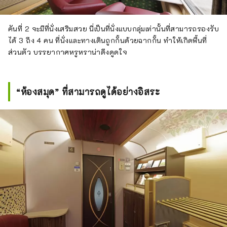
คันที่ 2 จะมีที่นั่งเสริมสวย นี่เป็นที่นั่งแบบกลุ่มเท่านั้นที่สามารถรองรับ
ได้ 3 ถึง 4 คน ที่นั่งและทางเดินถูกกั้นด้วยฉากกั้น ทำให้เกิดพื้นที่
ส่วนตัว บรรยากาศหรูหราน่าดึงดูดใจ
“ห้องสมุด” ที่สามารถดูได้อย่างอิสระ