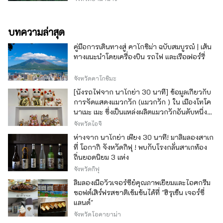
บทความล่าสุด
คู่มือการเดินทางสู่ คาโกชิม่า ฉบับสมบูรณ์ | เส้น
ทางแนะนำโดยเครื่องบิน รถไฟ และเรือเฟอร์รี่
จังหวัดคาโกชิมะ
[นั่งรถไฟจาก นาโกย่า 30 นาที] ข้อมูลเกี่ยวกับ
การจัดแสดงแมวกวัก (แมวกวัก ) ใน เมืองโทโค
นาเมะ เมะ ซึ่งเป็นแหล่งผลิตแมวกวักอันดับหนึ่ง
ของญี่ปุ่น
จังหวัดไอจิ
ห่างจาก นาโกย่า เพียง 30 นาที! มาลิ้มลองสาเก
ที่ โอกากิ จังหวัดกิฟุ ! พบกับโรงกลั่นสาเกท้อง
ถิ่นยอดนิยม 3 แห่ง
จังหวัดกิฟุ
ลิ้มลองเนื้อวัวเจอร์ซีย์คุณภาพเยี่ยมและไอศกรีม
ซอฟต์เสิร์ฟรสชาติเข้มข้นได้ที่ "ฮิรุเซ็น เจอร์ซี่
แลนด์"
จังหวัดโอคายาม่า