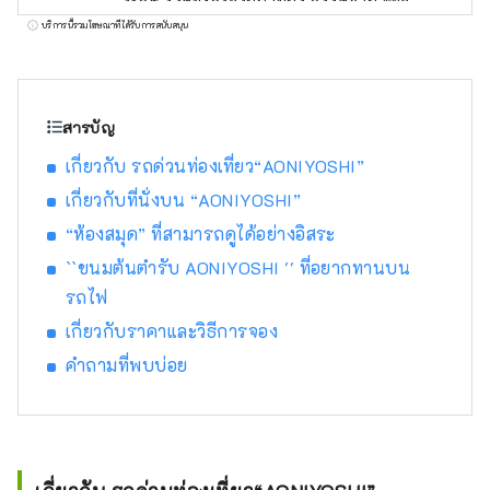
วัฒนธรรมอาหาร เราได้รวบรวมข้อมูลที่เป็น
บริการนี้รวมโฆษณาที่ได้รับการสนับสนุน
ประโยชน์สำหรับการเดินทางของคุณไปตามเส้น
ทางรถไฟคินเท็ตสึ รวมถึงสถานที่ท่องเที่ยวตาม
เส้นทาง ร้านอาหารและโรงแรมที่แนะนำ และ
เคล็ดลับที่เป็นประโยชน์สำหรับการเดินทางของ
สารบัญ
คุณ ภาพหน้าปกแสดงให้เห็นอ่าวอะโกะใน
เกี่ยวกับ รถด่วนท่องเที่ยว“AONIYOSHI”
จังหวัดมิเอะ ซึ่งขึ้นชื่อว่าเป็นแหล่งกำเนิดไข่มุก
อ่าวแห่งนี้เหมาะสำหรับนักล่องเรือชมทิวทัศน์อัน
เกี่ยวกับที่นั่งบน “AONIYOSHI”
เงียบสงบของหมู่เกาะมากมาย
“ห้องสมุด” ที่สามารถดูได้อย่างอิสระ
``ขนมต้นตำรับ AONIYOSHI '' ที่อยากทานบน
รถไฟ
เกี่ยวกับราคาและวิธีการจอง
คำถามที่พบบ่อย