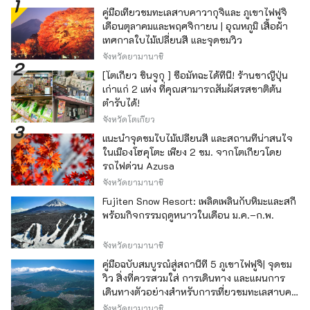
คู่มือเที่ยวชมทะเลสาบคาวากุจิและ ภูเขาไฟฟูจิ
เดือนตุลาคมและพฤศจิกายน | อุณหภูมิ เสื้อผ้า
เทศกาลใบไม้เปลี่ยนสี และจุดชมวิว
จังหวัดยามานาชิ
[โตเกียว ชินจูกุ ] ซื้อมัทฉะได้ที่นี่! ร้านชาญี่ปุ่น
เก่าแก่ 2 แห่ง ที่คุณสามารถสัมผัสรสชาติต้น
ตำรับได้!
จังหวัดโตเกียว
แนะนำจุดชมใบไม้เปลี่ยนสี และสถานที่น่าสนใจ
ในเมืองโฮคุโตะ เพียง 2 ชม. จากโตเกียวโดย
รถไฟด่วน Azusa
จังหวัดยามานาชิ
Fujiten Snow Resort: เพลิดเพลินกับหิมะและสกี
พร้อมกิจกรรมฤดูหนาวในเดือน ม.ค.–ก.พ.
จังหวัดยามานาชิ
คู่มือฉบับสมบูรณ์สู่สถานีที่ 5 ภูเขาไฟฟูจิ| จุดชม
วิว สิ่งที่ควรสวมใส่ การเดินทาง และแผนการ
เดินทางตัวอย่างสำหรับการเที่ยวชมทะเลสาบคา
วากุจิ
จังหวัดยามานาชิ