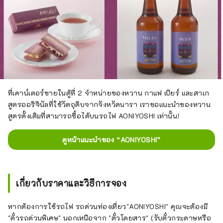
ที่เคาน์เตอร์ขายในตู้ที่ 2 จำหน่ายของหวาน กาแฟ เบียร์ และสาเก
สูตรออริจินัลที่ใช้วัตถุดิบจากจังหวัดนารา เราขอแนะนำของหวาน
สูตรดั้งเดิมที่สามารถซื้อได้บนรถไฟ AONIYOSHI เท่านั้น!
ดูหน้าแนะนำของ “AONIYOSHI”
เกี่ยวกับราคาและวิธีการจอง
หากต้องการใช้รถไฟ รถด่วนท่องเที่ยว"AONIYOSHI" คุณจะต้องมี
"ตั๋วรถด่วนพิเศษ" นอกเหนือจาก "ตั๋วโดยสาร" (รับตั๋วกระดาษหรือ