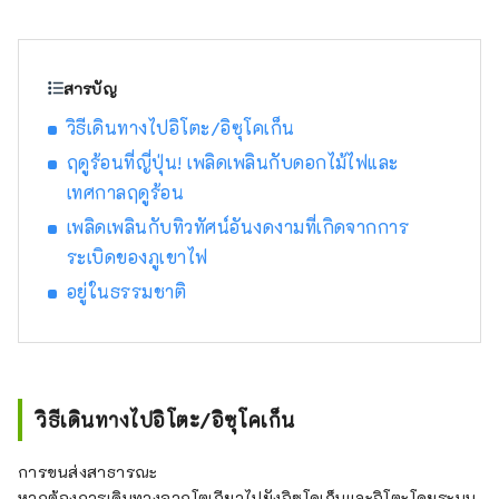
ที่ที่สามารถพบกับทิวทัศน์ที่งดงามของญี่ปุ่นซึ่งยัง
ไม่เป็นที่รู้จักในระดับโลก อันเกิดจากกิจกรรม
ภูเขาไฟ เช่น ภูเขา ทะเลสาบ และชายฝั่งที่เป็น
หน้าผาสูง บ้านพักตั้งอยู่ท่ามกลางป่าสนที่เงียบ
สารบัญ
สงบและมีบ่อน้ำพุร้อนส่วนตัว อีกทั้งยังมีสนามวิ่ง
วิธีเดินทางไปอิโตะ/อิซุโคเก็น
เล่นสำหรับสุนัขซึ่งเหมาะสำหรับแขกที่เดินทางมา
พร้อมสัตว์เลี้ยง กรุณาแวะมาผ่อนคลายความ
ฤดูร้อนที่ญี่ปุ่น! เพลิดเพลินกับดอกไม้ไฟและ
เหนื่อยล้าจากการเดินทางและสัมผัสช่วงเวลาที่
เทศกาลฤดูร้อน
แสนสงบสุข
เพลิดเพลินกับทิวทัศน์อันงดงามที่เกิดจากการ
ระเบิดของภูเขาไฟ
อยู่ในธรรมชาติ
วิธีเดินทางไปอิโตะ/อิซุโคเก็น
การขนส่งสาธารณะ
หากต้องการเดินทางจากโตเกียวไปยังอิซุโคเก็นและอิโตะโดยระบบ