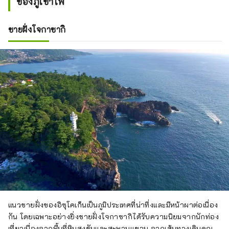
ของภูเขาไฟ
ชายฝั่งโจกาซากิ
แนวชายฝั่งของอิซุโคเก็นเป็นภูมิประเทศที่น่าทึ่งและมีหน้าผาต่อเนื่อง
กัน โดยเฉพาะอย่างยิ่งชายฝั่งโจกาซากิได้รับความนิยมจากนักท่อง
เที่ยวเนื่องจากพื้นที่หินสูงชันและสะพานแขวน จากเส้นทางเดินคุณ