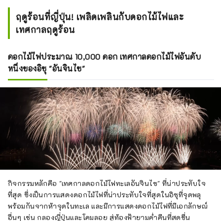
ฤดูร้อนที่ญี่ปุ่น! เพลิดเพลินกับดอกไม้ไฟและ
เทศกาลฤดูร้อน
ดอกไม้ไฟประมาณ 10,000 ดอก เทศกาลดอกไม้ไฟอันดับ
หนึ่งของอิซุ "อันจินไซ"
กิจกรรมหลักคือ "เทศกาลดอกไม้ไฟทะเลอันจินไซ" ที่น่าประทับใจ
ที่สุด ซึ่งเป็นการแสดงดอกไม้ไฟที่น่าประทับใจที่สุดในอิซุที่จุดพลุ
พร้อมกันจากห้าจุดในทะเล และมีการแสดงดอกไม้ไฟที่มีเอกลักษณ์
อื่นๆ เช่น กลองญี่ปุ่นและโคมลอย สู่ท้องฟ้ายามค่ำคืนที่สดชื่น