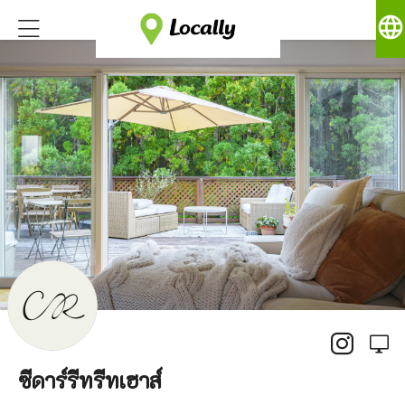
language
ซีดาร์รีทรีทเฮาส์