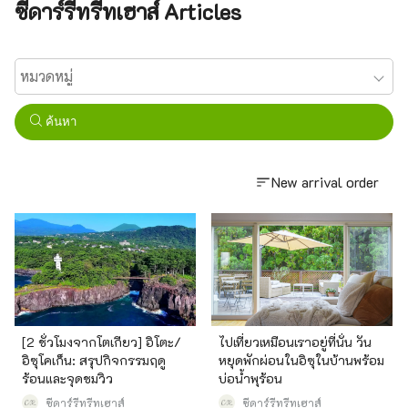
ซีดาร์รีทรีทเฮาส์ Articles
ค้นหา
New arrival order
[2 ชั่วโมงจากโตเกียว] อิโตะ/
ไปเที่ยวเหมือนเราอยู่ที่นั่น วัน
อิซุโคเก็น: สรุปกิจกรรมฤดู
หยุดพักผ่อนในอิซุในบ้านพร้อม
ร้อนและจุดชมวิว
บ่อน้ำพุร้อน
ซีดาร์รีทรีทเฮาส์
ซีดาร์รีทรีทเฮาส์