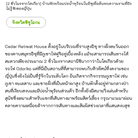
[2 ชั่วโมงจากโตเกียว] บ้านพักพร้อมบ่อน้ำพุร้อนในอิซุเพื่อค้นพบความงามที่ยัง
ไม่รู้จักของญี่ปุ่น
จังหวัดชิซูโอกะ
Cedar Retreat House ตั้งอยู่ในบริเวณที่ราบสูงอิซุ ทางฝั่งตะวันออก
ของคาบสมุทรอิซุที่มีภูเขาไฟฟูจิอยู่เบื้องหลัง แม้จะสามารถเดินทางได้
สะดวกเพียงประมาณ 2 ชั่วโมงจากสถานีชินากาว่าในโตเกียวด้วย
รถไฟ Odoriko แต่ที่นี่เป็นสถานที่ที่สามารถพบกับทิวทัศน์ที่งดงามของ
ญี่ปุ่นซึ่งยังไม่เป็นที่รู้จักในระดับโลก อันเกิดจากกิจกรรมภูเขาไฟ เช่น
ภูเขา ทะเลสาบ และชายฝั่งที่เป็นหน้าผาสูง บ้านพักตั้งอยู่ท่ามกลางป่า
สนที่เงียบสงบและมีบ่อน้ำพุร้อนส่วนตัว อีกทั้งยังมีสนามวิ่งเล่นสำหรับ
สุนัขซึ่งเหมาะสำหรับแขกที่เดินทางมาพร้อมสัตว์เลี้ยง กรุณาแวะมาผ่อน
คลายความเหนื่อยล้าจากการเดินทางและสัมผัสช่วงเวลาที่แสนสงบสุข