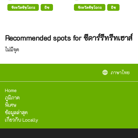
จังหวัดชิซูโอกะ
อิซุ
จังหวัดชิซูโอกะ
อิซุ
Recommended spots for ซีดาร์รีทรีทเฮาส์
ไม่มีจุด
language
ภาษาไทย
Home
ภูมิภาค
พิเศษ
ข้อมูลล่าสุด
เกี่ยวกับ Locally