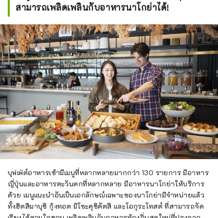
สามารถเพลิดเพลินกับอาหารนาโกย่าได้!
บุฟเฟ่ต์อาหารเช้ามีเมนูที่หลากหลายมากกว่า 130 รายการ มีอาหาร
ญี่ปุ่นและอาหารตะวันตกที่หลากหลาย มีอาหารนาโกย่าให้บริการ
ด้วย เมนูแนะนำอันเป็นเอกลักษณ์เฉพาะของนาโกย่ามีจำหน่ายแล้ว
ทั้งฮิตสึมาบุชิ กุ้งทอด มิโซะคุชิคัตสึ และโอกุระโทสต์ ที่สามารถจัด
เรียงได้ตามใจชอบ เพลิดเพลินกับอาหารท้องถิ่นสดใหม่ที่ปรุงจาก