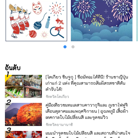
อันดับ
[โตเกียว ชินจูกุ ] ซื้อมัทฉะได้ที่นี่! ร้านชาญี่ปุ่น
เก่าแก่ 2 แห่ง ที่คุณสามารถสัมผัสรสชาติต้น
ตำรับได้!
จังหวัดโตเกียว
คู่มือเที่ยวชมทะเลสาบคาวากุจิและ ภูเขาไฟฟูจิ
เดือนตุลาคมและพฤศจิกายน | อุณหภูมิ เสื้อผ้า
เทศกาลใบไม้เปลี่ยนสี และจุดชมวิว
จังหวัดยามานาชิ
แนะนำจุดชมใบไม้เปลี่ยนสี และสถานที่น่าสนใจ