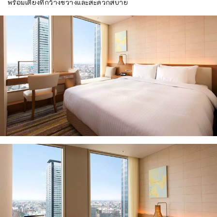
พร้อมเตียงที่กว้างขวางและสะดวกสบาย