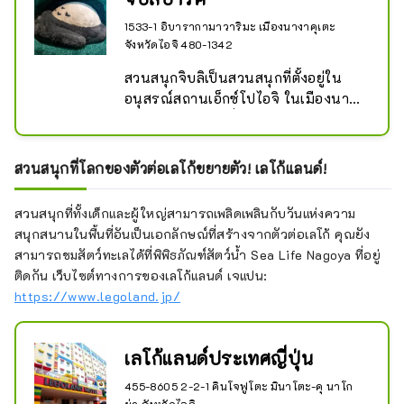
1533-1 อิบารากามาวาริมะ เมืองนางาคุเตะ
จังหวัดไอจิ 480-1342
สวนสนุกจิบลิเป็นสวนสนุกที่ตั้งอยู่ใน
อนุสรณ์สถานเอ็กซ์โปไอจิ ในเมืองนางา
คุเตะ จังหวัดไอจิ ซึ่งนำเสนอโลกทัศน์
ของผลงานของสตูดิโอจิบลิ นับตั้งแต่
สวนสาธารณะแห่งนี้เปิดในเดือน
สวนสนุกที่โลกของตัวต่อเลโก้ขยายตัว! เลโก้แลนด์!
พฤศจิกายน 2022 ก็ยังคงดึงดูดผู้คน
จำนวนมากอย่างต่อเนื่อง
สวนสนุกที่ทั้งเด็กและผู้ใหญ่สามารถเพลิดเพลินกับวันแห่งความ
สนุกสนานในพื้นที่อันเป็นเอกลักษณ์ที่สร้างจากตัวต่อเลโก้ คุณยัง
สามารถชมสัตว์ทะเลได้ที่พิพิธภัณฑ์สัตว์น้ำ Sea Life Nagoya ที่อยู่
ติดกัน เว็บไซต์ทางการของเลโก้แลนด์ เจแปน:
https://www.legoland.jp/
เลโก้แลนด์ประเทศญี่ปุ่น
455-8605 2-2-1 คินโจฟูโตะ มินาโตะ-คุ นาโก
ย่า จังหวัดไอจิ