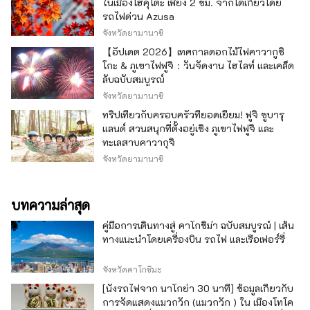
ในเมืองโฮคุโตะ เพียง 2 ชม. จากโตเกียวโดย
รถไฟด่วน Azusa
จังหวัดยามานาชิ
【อัปเดต 2026】เทศกาลดอกไม้ไฟคาวากูชิ
โกะ & ภูเขาไฟฟูจิ：วันจัดงาน ไฮไลท์ และเคล็ด
ลับฉบับสมบูรณ์
จังหวัดยามานาชิ
ทริปเที่ยวกับครอบครัวที่ยอดเยี่ยม! ฟูจิ ซูบารุ
แลนด์ สวนสนุกที่ตั้งอยู่เชิง ภูเขาไฟฟูจิ และ
ทะเลสาบคาวากุจิ
จังหวัดยามานาชิ
บทความล่าสุด
คู่มือการเดินทางสู่ คาโกชิม่า ฉบับสมบูรณ์ | เส้น
ทางแนะนำโดยเครื่องบิน รถไฟ และเรือเฟอร์รี่
จังหวัดคาโกชิมะ
[นั่งรถไฟจาก นาโกย่า 30 นาที] ข้อมูลเกี่ยวกับ
การจัดแสดงแมวกวัก (แมวกวัก ) ใน เมืองโทโค