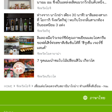
นาเมะ เมะ ซึ่งเป็นแหล่งผลิตแมวกวักอันดับหนึ่ง
ของญี่ปุ่น
จังหวัดไอจิ
ห่างจาก นาโกย่า เพียง 30 นาที! มาลิ้มลองสาเก
ที่ โอกากิ จังหวัดกิฟุ ! พบกับโรงกลั่นสาเกท้อง
ถิ่นยอดนิยม 3 แห่ง
จังหวัดกิฟุ
ลิ้มลองเนื้อวัวเจอร์ซีย์คุณภาพเยี่ยมและไอศกรีม
ซอฟต์เสิร์ฟรสชาติเข้มข้นได้ที่ "ฮิรุเซ็น เจอร์ซี่
แลนด์"
จังหวัดโอคายาม่า
7 จุดแนะนำชมใบไม้เปลี่ยนสีใน เกียวโต
จังหวัดเกียวโต
HOME
จังหวัดไอจิ
เชื่อมต่อโดยตรงกับสถานีนาโกย่า! ทำเลที่ตั้งดีเยี่ยม - Nag
language
ภาษาไทย