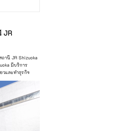
ี JR
งสถานี JR Shizuoka
zuoka มีบริการ
ี่ยวและทำธุรกิจ