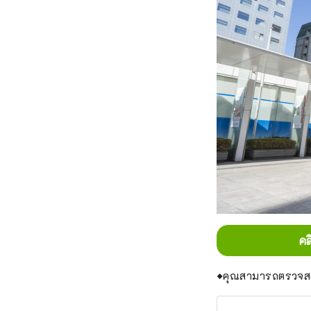
คล
◆คุณสามารถตรวจสอ