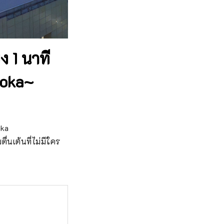
ง 1 นาที
uoka~
ka

่นเต้นที่ไม่มีใคร