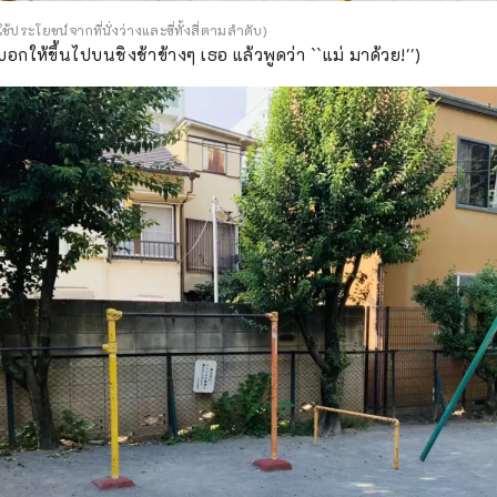
้ประโยชน์จากที่นั่งว่างและขี่ทั้งสี่ตามลำดับ)
บอกให้ขึ้นไปบนชิงช้าข้างๆ เธอ แล้วพูดว่า ``แม่ มาด้วย!'')