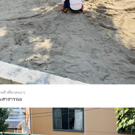
บพลั่วที่ตกลงมา)
วนสาธารณะ