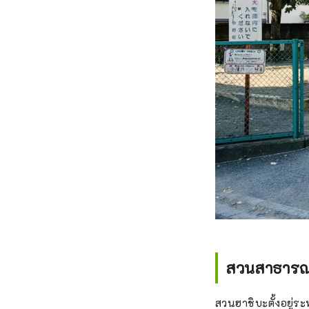
สวนสาธารณะ
สวนฮาชิบะตั้งอยู่ร