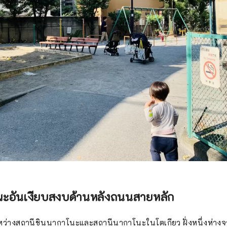
อันเงียบสงบด้านหลังถนนสายหลัก
ะหว่างสถานีชินนากาโนะและสถานีนากาโนะในโตเกียว ฝั่งหนึ่งห่างจา