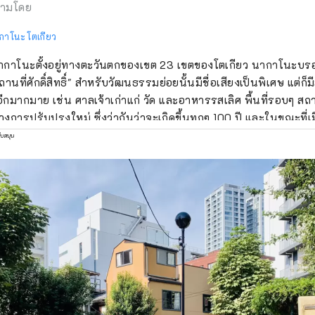
ามโดย
กาโนะ โตเกียว
กาโนะตั้งอยู่ทางตะวันตกของเขต 23 เขตของโตเกียว นากาโนะบรอดเ
ถานที่ศักดิ์สิทธิ์" สำหรับวัฒนธรรมย่อยนั้นมีชื่อเสียงเป็นพิเศษ แต่ก็ม
 อีกมากมาย เช่น ศาลเจ้าเก่าแก่ วัด และอาหารรสเลิศ พื้นที่รอบๆ สถ
างการปรับปรุงใหม่ ซึ่งว่ากันว่าจะเกิดขึ้นทุกๆ 100 ปี และในขณะที่เม
างการเปลี่ยนแปลง เมืองนากาโนะก็มีหลายแง่มุม เช่น ถนนช้อปปิ้งที่ค
ับสนุน
นุษยชาติสมัยเก่า ความหลากหลายของเมืองนี้ยังเชื่อมโยงกับคุณลัก
ากรประมาณ 17,000 คนจากประมาณ 120 ประเทศ