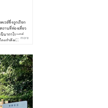
วย์ซึ่งถูกเรียก
ีสถานที่ท่องเที่ยว
านีนากาโนะอยู่
more
ืองกำลังอยู่
ึกคักซึ่งเต็มไป
ษณะของเมืองซึ่งมี