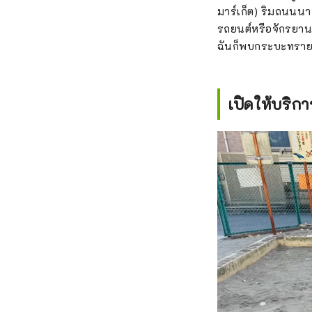
มาร์เก็ต) ริมถนนนากา
รถยนต์หรือจักรยาน
ฉันก็พบกระบะทรายข
เปิดให้บริก