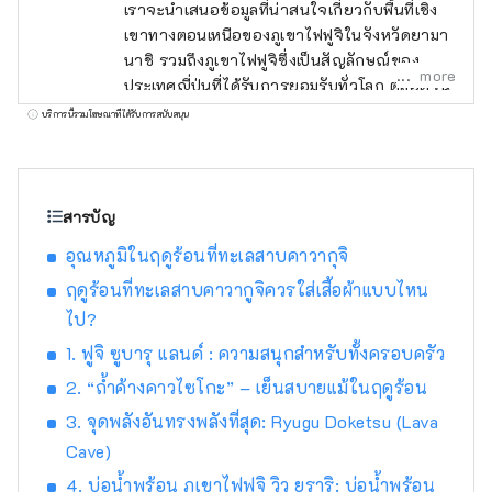
เราจะนำเสนอข้อมูลที่น่าสนใจเกี่ยวกับพื้นที่เชิง
เขาทางตอนเหนือของภูเขาไฟฟูจิในจังหวัดยามา
นาชิ รวมถึงภูเขาไฟฟูจิซึ่งเป็นสัญลักษณ์ของ
more
ประเทศญี่ปุ่นที่ได้รับการยอมรับทั่วโลก ตลอดจน
แหล่งมรดกโลกที่เกี่ยวข้องกับภูเขาไฟฟูจิ พื้นที่ฟูจิ
บริการนี้รวมโฆษณาที่ได้รับการสนับสนุน
โกะโกะ (Fuji Five Lakes) ซึ่งตั้งอยู่ทางตอน
เหนือของภูเขาไฟฟูจิในจังหวัดยามานาชิ เป็น
พื้นที่ที่อุดมสมบูรณ์ไปด้วยธรรมชาติ ประกอบ
ด้วยทะเลสาบทั้ง 5 แห่ง ได้แก่ ทะเลสาบโมโตสุ
สารบัญ
(Lake Motosuko), ทะเลสาบโชจิ (Lake
อุณหภูมิในฤดูร้อนที่ทะเลสาบคาวากุจิ
Shojiko), ทะเลสาบไซโกะ (Lake Saiko),
ทะเลสาบคาวากุจิโกะ (Lake Kawaguchiko) และ
ฤดูร้อนที่ทะเลสาบคาวากูจิควรใส่เสื้อผ้าแบบไหน
ทะเลสาบยามานากะโกะ (Lake Yamanakako)
ไป?
มรดกโลกทางวัฒนธรรมของยูเนสโก “ภูเขาไฟ
1. ฟูจิ ซูบารุ แลนด์ : ความสนุกสำหรับทั้งครอบครัว
ฟูจิ – สถานที่ศักดิ์สิทธิ์และแหล่งแรงบันดาลใจ
2. “ถ้ำค้างคาวไซโกะ” – เย็นสบายแม้ในฤดูร้อน
ทางศิลปะ” ประกอบด้วยทรัพย์สินทางวัฒนธรรม
หลายแห่ง เช่น ศาลเจ้าคิตะกุจิฮงกุ ฟูจิเซ็นเก็น,
3. จุดพลังอันทรงพลังที่สุด: Ryugu Doketsu (Lava
ศาลเจ้าคาวากุจิอาซามะ, ศาลเจ้าฟูจิโอมุโระเซ็น
Cave)
เก็น รวมถึงโอชิโนะฮักไก ซึ่งเป็นอนุสรณ์สถาน
4. บ่อน้ำพุร้อน ภูเขาไฟฟูจิ วิว ยูราริ: บ่อน้ำพุร้อน
ทางธรรมชาติ บริเวณเชิงภูเขาไฟฟูจิซึ่งเป็นแหล่ง