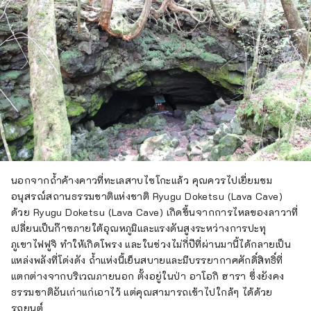
นอกจากถ้ำค้างคาวที่ทะเลสาบไซโกะแล้ว คุณควรไปเยี่ยมชม
อนุสรณ์สถานธรรมชาติแห่งชาติ Ryugu Doketsu (Lava Cave)
ด้วย Ryugu Doketsu (Lava Cave) เกิดขึ้นจากการไหลของลาวาที่
เปลี่ยนเป็นก๊าซภายใต้อุณหภูมิและแรงดันสูงระหว่างการปะทุ
ภูเขาไฟฟูจิ ทำให้เกิดโพรง และในช่วงไม่กี่ปีที่ผ่านมานี้ได้กลายเป็น
แหล่งพลังที่โด่งดัง ถ้ำแห่งนี้เย็นสบายและมีบรรยากาศศักดิ์สิทธิ์ที่
แตกต่างจากบริเวณภายนอก ตั้งอยู่ในป่า อาโอกิ ฮารา ซึ่งยังคง
ธรรมชาติอันเก่าแก่เอาไว้ แต่คุณสามารถเข้าไปใกล้ๆ ได้ด้วย
รถยนต์