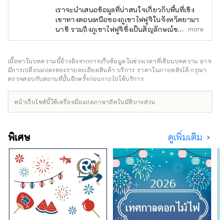
เราจะนำเสนอข้อมูลที่น่าสนใจเกี่ยวกับพื้นที่เชิง
เขาทางตอนเหนือของภูเขาไฟฟูจิในจังหวัดยามา
more
นาชิ รวมถึงภูเขาไฟฟูจิซึ่งเป็นสัญลักษณ์ของ
ประเทศญี่ปุ่นที่ได้รับการยอมรับทั่วโลก ตลอดจน
แหล่งมรดกโลกที่เกี่ยวข้องกับภูเขาไฟฟูจิ พื้นที่ฟูจิ
โกะโกะ (Fuji Five Lakes) ซึ่งตั้งอยู่ทางตอนเหนือ
เนื้อหาในบทความนี้อ้างอิงจากการเก็บข้อมูลในช่วงเวลาที่เขียนบทความ อาจ
ของภูเขาไฟฟูจิในจังหวัดยามานาชิ เป็นพื้นที่ที่
มีการเปลี่ยนแปลงของรายละเอียดสินค้า บริการ ราคาในภายหลังได้ กรุณา
อุดมสมบูรณ์ไปด้วยธรรมชาติ ประกอบด้วย
ตรวจสอบกับสถานที่นั้นอีกครั้งก่อนการไปใช้บริการ
ทะเลสาบทั้ง 5 แห่ง ได้แก่ ทะเลสาบโมโตสุ (Lake
Motosuko), ทะเลสาบโชจิ (Lake Shojiko),
หน้าเว็บไซต์นี้ใช้เครื่องมือแปลภาษาอัตโนมัติบางส่วน
ทะเลสาบไซโกะ (Lake Saiko), ทะเลสาบคาวากุจิ
โกะ (Lake Kawaguchiko) และทะเลสาบยามานา
กะโกะ (Lake Yamanakako) มรดกโลกทาง
พิเศษ
ดูเพิ่มเติม
วัฒนธรรมของยูเนสโก “ภูเขาไฟฟูจิ – สถานที่
ศักดิ์สิทธิ์และแหล่งแรงบันดาลใจทางศิลปะ”
ประกอบด้วยทรัพย์สินทางวัฒนธรรมหลายแห่ง
เช่น ศาลเจ้าคิตะกุจิฮงกุ ฟูจิเซ็นเก็น, ศาลเจ้าคา
วากุจิอาซามะ, ศาลเจ้าฟูจิโอมุโระเซ็นเก็น รวมถึง
โอชิโนะฮักไก ซึ่งเป็นอนุสรณ์สถานทางธรรมชาติ
บริเวณเชิงภูเขาไฟฟูจิซึ่งเป็นแหล่งท่องเที่ยวยอด
นิยม มีสถานที่น่าสนใจให้เที่ยวชมตลอดทั้ง 4
ฤดูกาล ฤดูใบไม้ผลิสามารถชมวิวภูเขาไฟฟูจิ ดอก