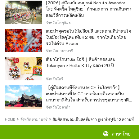
[2026] คู่มือฉบับสมบูรณ์ Naruto Awaodori
โตะ จังหวัด โทคุชิมะ : กำหนดการ การเดินทาง
และวิธีการเพลิดเพลิน
จังหวัดโทคุชิมะ
แนะนำจุดชมใบไม้เปลี่ยนสี และสถานที่น่าสนใจ
ในเมืองโฮคุโตะ เพียง 2 ชม. จากโตเกียวโดย
รถไฟด่วน Azusa
จังหวัดยามานาชิ
เที่ยวโทโกนาเมะ ไอจิ｜สินค้าคอลแลบ
Tokonyan × Hello Kitty ฉลอง 20 ปี
จังหวัดไอจิ
【คู่มือสถานที่จัดงาน MICE ในโอซาก้า】
แนะนำสถานที่ MICE จากนัมบะถึงสนามบิน
นานาชาติคันไซ สำหรับการประชุมนานาชาติ
และกิจกรรมองค์กร
จังหวัดโอซาก้า
HOME
จังหวัดยามานาชิ
สัมผัสสายลมเย็นสดชื่นจาก ภูเขาไฟฟูจิ! 10 สถานที่ท
language
ภาษาไทย