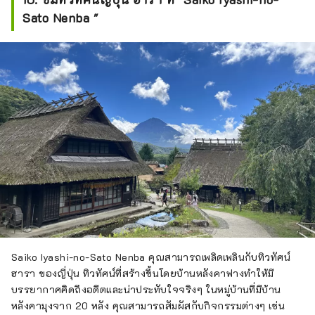
Sato Nenba "
Saiko Iyashi-no-Sato Nenba คุณสามารถเพลิดเพลินกับทิวทัศน์
ฮารา ของญี่ปุ่น ทิวทัศน์ที่สร้างขึ้นโดยบ้านหลังคาฟางทำให้มี
บรรยากาศคิดถึงอดีตและน่าประทับใจจริงๆ ในหมู่บ้านที่มีบ้าน
หลังคามุงจาก 20 หลัง คุณสามารถสัมผัสกับกิจกรรมต่างๆ เช่น