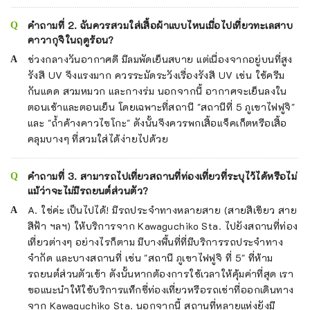
คำถามที่ 2. ฉันควรสวมใส่เสื้อผ้าแบบไหนเมื่อไปเที่ยวทะเลสาบ
คาวากุจิในฤดูร้อน?
ช่วงกลางวันอากาศดี มีลมพัดเย็นสบาย แต่เนื่องจากอยู่บนที่สูง
รังสี UV จึงแรงมาก ควรระมัดระวังเรื่องรังสี UV เช่น ใช้ครีม
กันแดด สวมหมวก และกางร่ม นอกจากนี้ อากาศจะเย็นลงใน
ตอนเช้าและตอนเย็น โดยเฉพาะที่สถานี "สถานีที่ 5 ภูเขาไฟฟูจิ"
และ "ถ้ำค้างคาวไซโกะ" ดังนั้นจึงควรพกเสื้อแจ็คเก็ตหรือเสื้อ
คลุมบางๆ ที่สวมใส่ได้ง่ายไปด้วย
คำถามที่ 3. สามารถไปเที่ยวสถานที่ท่องเที่ยวที่ระบุไว้ได้หรือไม่
แม้ว่าจะไม่มีรถยนต์ส่วนตัว?
A. ใช่ค่ะ เป็นไปได้! มีรถประจำทางหลายสาย (สายสีเขียว สาย
สีฟ้า ฯลฯ) ให้บริการจาก Kawaguchiko Sta. ไปยังสถานที่ท่อง
เที่ยวต่างๆ อย่างไรก็ตาม มีบางพื้นที่ที่มีบริการรถประจำทาง
จำกัด และบางสถานที่ เช่น "สถานี ภูเขาไฟฟูจิ ที่ 5" ที่ห้าม
รถยนต์ส่วนตัวเข้า ดังนั้นหากต้องการใช้เวลาให้คุ้มค่าที่สุด เรา
ขอแนะนำให้ใช้บริการแท็กซี่ท่องเที่ยวหรือรถเช่าที่ออกเดินทาง
จาก Kawaguchiko Sta. นอกจากนี้ สถานที่หลายแห่งยังมี