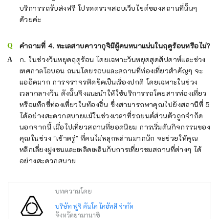
บริการรถรับส่งฟรี โปรดตรวจสอบเว็บไซต์ของสถานที่นั้นๆ
ด้วยค่ะ
คำถามที่ 4. ทะเลสาบคาวากุจิมีผู้คนหนาแน่นในฤดูร้อนหรือไม่?
ก. ในช่วงวันหยุดฤดูร้อน โดยเฉพาะวันหยุดสุดสัปดาห์และช่วง
เทศกาลโอบอน ถนนโดยรอบและสถานที่ท่องเที่ยวสำคัญๆ จะ
แออัดมาก การจราจรติดขัดเป็นเรื่องปกติ โดยเฉพาะในช่วง
เวลากลางวัน ดังนั้นจึงแนะนำให้ใช้บริการรถโดยสารท่องเที่ยว
หรือแท็กซี่ท่องเที่ยวในท้องถิ่น ซึ่งสามารถพาคุณไปยังสถานีที่ 5
ได้อย่างสะดวกสบายแม้ในช่วงเวลาที่รถยนต์ส่วนตัวถูกจำกัด
นอกจากนี้ เมื่อไปเที่ยวสถานที่ยอดนิยม การเริ่มต้นกิจกรรมของ
คุณในช่วง "เช้าตรู่" ที่คนไม่พลุกพล่านมากนัก จะช่วยให้คุณ
หลีกเลี่ยงฝูงชนและเพลิดเพลินกับการเที่ยวชมสถานที่ต่างๆ ได้
อย่างสะดวกสบาย
บทความโดย
บริษัท ฟูจิ คันโค ไคฮัทสึ จำกัด
จังหวัดยามานาชิ