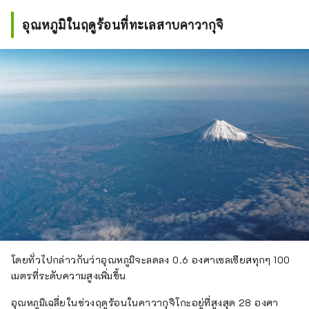
โลกและผลิตจากน้ำธรรมชาติของภูเขาไฟฟูจิ,
“Fuji Chobo no Yu Yurari Onsen” น้ำพุร้อน
อุณหภูมิในฤดูร้อนที่ทะเลสาบคาวากุจิ
ธรรมชาติจากใต้ดินลึก 1,000 เมตร และ
“Fujiten Snow Resort” ที่ให้คุณเพลิดเพลินกับ
กิจกรรมฤดูหนาวพร้อมวิวภูเขาไฟฟูจิ เราจะยัง
คงนำเสนอความงดงามของภูเขาไฟฟูจิที่
เปลี่ยนแปลงไปตามฤดูกาลจากพื้นที่ทะเลสาบคา
วากุจิโกะต่อไป
โดยทั่วไปกล่าวกันว่าอุณหภูมิจะลดลง 0.6 องศาเซลเซียสทุกๆ 100
เมตรที่ระดับความสูงเพิ่มขึ้น
อุณหภูมิเฉลี่ยในช่วงฤดูร้อนในคาวากุจิโกะอยู่ที่สูงสุด 28 องศา