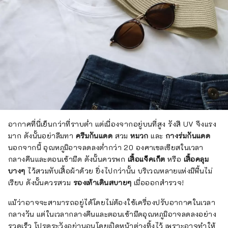
อากาศที่นี่เย็นกว่าที่ราบต่ำ แต่เนื่องจากอยู่บนที่สูง รังสี UV จึงแรง
มาก ดังนั้นอย่าลืมทา
ครีมกันแดด
สวม
หมวก
และ
กางร่มกันแดด
นอกจากนี้ อุณหภูมิอาจลดลงต่ำกว่า 20 องศาเซลเซียสในเวลา
กลางคืนและตอนเช้ามืด ดังนั้นควรพก
เสื้อแจ็คเก็ต
หรือ
เสื้อคลุม
บางๆ
ไว้สวมทับเสื้อผ้าด้วย ยิ่งไปกว่านั้น บริเวณหลายแห่งมีพื้นไม่
เรียบ ดังนั้นควรสวม
รองเท้าเดินสบายๆ
เมื่อออกสำรวจ!
แม้ว่าอาจจะสามารถอยู่ได้โดยไม่ต้องใช้เครื่องปรับอากาศในเวลา
กลางวัน แต่ในเวลากลางคืนและตอนเช้ามืดอุณหภูมิอาจลดลงอย่าง
รวดเร็ว โปรดระวังอย่านอนโดยเปิดหน้าต่างทิ้งไว้ เพราะอาจทำให้