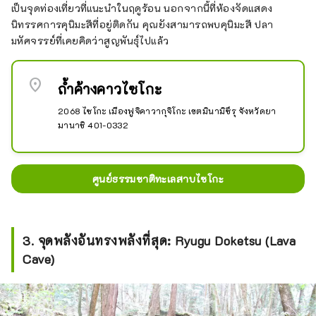
เป็นจุดท่องเที่ยวที่แนะนำในฤดูร้อน นอกจากนี้ที่ห้องจัดแสดง
นิทรรศการคุนิมะสึที่อยู่ติดกัน คุณยังสามารถพบคุนิมะสึ ปลา
มหัศจรรย์ที่เคยคิดว่าสูญพันธุ์ไปแล้ว
location_on
ถ้ำค้างคาวไซโกะ
2068 ไซโกะ เมืองฟูจิคาวากุจิโกะ เขตมินามิซึรุ จังหวัดยา
มานาชิ 401-0332
ศูนย์ธรรมชาติทะเลสาบไซโกะ
3. จุดพลังอันทรงพลังที่สุด: Ryugu Doketsu (Lava
Cave)