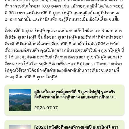
ต่ำกว่าระดับน้ำทะเล 13.8 องศา เช่น แม้ว่าอุณหภูมิที่ โตเกียว จะอยู่
ที่ 35 องศา แต่ที่สถานีที่ 5 ภูเขาไฟฟูจิ อุณหภูมิกลับอยู่ที่ประมาณ
21 องศาเท่านั้น และถ้ามีลมพัด จะรู้สึกหนาวเย็นเมื่อใส่เสื้อแขนสั้น
ที่สถานีที่ 5 ภูเขาไฟฟูจิ คุณจะพบกับศาลเจ้าโคมีทาเกะ ร้านอาหาร
ที่เสิร์ฟ ภูเขาไฟฟูจิ ขึ้นชื่อของ ภูเขาไฟฟูจิ และร้านค้าที่จำหน่ายของ
ที่ระลึกที่มีเอกลักษณ์เฉพาะที่สถานีที่ 5 เท่านั้น ในช่วงที่มีข้อจำกัด
เรื่องรถยนต์ส่วนตัว คุณไม่สามารถขับรถส่วนตัวไปยัง ภูเขาไฟฟูจิ ที่
5 ได้ และจะต้องต่อรถรับส่งที่ลานจอดรถของ ภูเขาไฟฟูจิ อย่างไร
ก็ตาม การใช้บริการแท็กซี่ท่องเที่ยวของ Fujikanko Travel จะช่วย
ให้คุณใช้เวลาได้อย่างคุ้มค่าและเพลิดเพลินกับการเที่ยวชมสถานที่
ต่างๆ ที่สถานีที่ 5 ภูเขาไฟฟูจิ!
คู่มือฉบับสมบูรณ์สู่สถานีที่ 5 ภูเขาไฟฟูจิ| จุดชมวิว
สิ่งที่ควรสวมใส่ การเดินทาง และแผนการเดินทาง
ตัวอย่างสำหรับการเที่ยวชมทะเลสาบคาวากุจิ
2026.07.07
[2026] หนังสือที่ทุกคนที่วางแผนปี ภูเขาไฟฟูจิ ควร