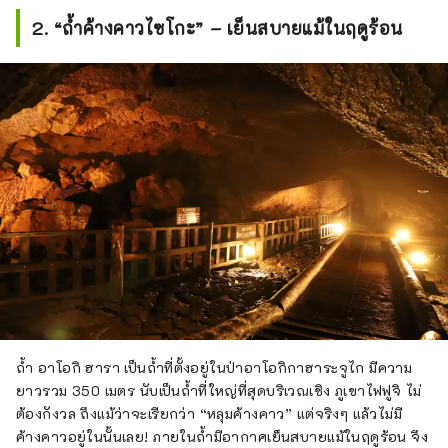
2. “ถ้ำค้างคาวไซโกะ” – เย็นสบายแม้ในฤดูร้อน
ถ้ำ อาโอกิ ฮารา เป็นถ้ำที่ตั้งอยู่ในป่าอาโอกิกาฮาระจูไก มีความ
ยาวรวม 350 เมตร นับเป็นถ้ำที่ใหญ่ที่สุดบริเวณเชิง ภูเขาไฟฟูจิ ไม่
ต้องกังวล ถึงแม้ว่าจะเรียกว่า “หลุมค้างคาว” แต่จริงๆ แล้วไม่มี
ค้างคาวอยู่ในนั้นเลย! ภายในถ้ำมีอากาศเย็นสบายแม้ในฤดูร้อน จึง