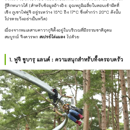
รู้สึกหนาวได้ (สำหรับข้อมูลอ้างอิง: อุณหภูมิเฉลี่ยในตอนเช้ามืดที่
เชิง ภูเขาไฟฟูจิ อยู่ระหว่าง 15°C ถึง 17°C ซึ่งต่ำกว่า 20°C ดังนั้น
โปรดระวังอย่าเป็นหวัด)
เนื่องจากทะเลสาบคาวากุจิตั้งอยู่ในบริเวณที่มีธรรมชาติอุดม
สมบูรณ์ จึงควรพก
สเปรย์ไล่แมลง
ไปด้วย
1. ฟูจิ ซูบารุ แลนด์ : ความสนุกสำหรับทั้งครอบครัว