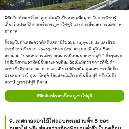
พิพิธภัณฑ์เรดาร์โดม ภูเขาไฟฟูจิ เป็นสถานที่สนุกๆ ในการเรียนรู้
เกี่ยวกับประวัติศาสตร์ของ ภูเขาไฟฟูจิ และการสังเกตการณ์สภาพ
อากาศ
ตั้งอยู่ในทำเลสะดวกติดกับสถานีริมถนน Fujiyoshida และมีรถ
ประจำทางวิ่งจาก Kawaguchiko Sta. และสถานี ฟูจิโยชิดะ
มากมาย “ประสบการณ์ความหนาวเย็นบนยอดเขา ฟูจิ ” ซึ่งคุณจะ
ได้สัมผัสพระอาทิตย์ขึ้นและพายุหิมะ ถือเป็นนิทรรศการที่ดื่มด่ำ
อย่างยิ่งที่รวมเอาลม ภาพ และเสียงไว้ด้วยกัน คุณสามารถสัมผัส
ประสบการณ์ ภูเขาไฟฟูจิ ได้แม้จะไม่มีเวลาปีนขึ้น ฟูจิ หรือไปถึง
สถานี ภูเขาไฟฟูจิ ก็ตาม
พิพิธภัณฑ์เรดาร์โดม ภูเขาไฟฟูจิ
9. เทศกาลดอกไม้ไฟรอบทะเลสาบทั้ง 5 ของ
ภูเขาไฟ ฟูจิ: ส่องสว่างท้องฟ้ายามค่ำคืนในฤดูร้อน