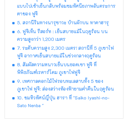
แบบไปเช้าเย็นกลับพร้อมชมทัศนียภาพอันตระการ
ท่องเที่ยวยอดนิยม มีสถานที่น่าสนใจให้เที่ยวชม
ตลอดทั้ง 4 ฤดูกาล ฤดูใบไม้ผลิสามารถชมวิว
ตาของ ฟูจิ
ภูเขาไฟฟูจิ ดอกซากุระ และเจดีย์ชูเรโตะ ณ สวน
5. สถานีริมทางนารุซาวะ บ้านผักบน ทาคาฮารุ
อาราคุระยามะเซ็นเก็น ฤดูร้อนสามารถ
6. ฟูจิเท็น รีสอร์ท : เย็นสบายแม้ในฤดูร้อน บน
เพลิดเพลินกับเทศกาลสมุนไพรคาวากุจิโกะที่สวน
ความสูงกว่า 1,200 เมตร
โออิชิ ฤดูใบไม้ร่วงสามารถชมความงดงามของ
ใบไม้เปลี่ยนสีที่ทางเดินโมมิจิริมทะเลสาบคาวากุจิ
7. ระดับความสูง 2,300 เมตร! สถานีที่ 5 ภูเขาไฟ
โกะ และฤดูหนาวสามารถเล่นสกีและสโนว์บอร์ด
ฟูจิ อากาศเย็นสบายแม้ในช่วงกลางฤดูร้อน
พร้อมชมวิวภูเขาไฟฟูจิอันยิ่งใหญ่ได้ที่ Fujiten
8. สัมผัสความหนาวเย็นบนยอดเขา ฟูจิ ที่
Snow Resort ปัจจุบันกิจกรรมกลางแจ้ง เช่น
การเดินป่า การปั่นจักรยาน และการตั้งแคมป์
พิพิธภัณฑ์เรดาร์โดม ภูเขาไฟฟูจิ
ท่ามกลางธรรมชาติอันงดงามของภูเขาไฟฟูจิ ได้
9. เทศกาลดอกไม้ไฟรอบทะเลสาบทั้ง 5 ของ
รับความนิยมเพิ่มขึ้นอย่างมาก บริษัทของเราซึ่ง
ภูเขาไฟ ฟูจิ: ส่องสว่างท้องฟ้ายามค่ำคืนในฤดูร้อน
ตั้งอยู่ในพื้นที่ทะเลสาบคาวากุจิโกะบริเวณเชิงเขา
10. ชมทิวทัศน์ญี่ปุ่น ฮารา ที่ "Saiko Iyashi-no-
ทางตอนเหนือของภูเขาไฟฟูจิ ดำเนินธุรกิจและ
สถานที่ท่องเที่ยวต่าง ๆ ได้แก่ “Fuji Subaru
Sato Nenba "
Land” สวนสนุกที่ใช้ประโยชน์จากธรรมชาติอัน
งดงามของภูเขาไฟฟูจิ, “Fujizakura Heights
Beer” คราฟต์เบียร์ที่ได้รับการยอมรับในระดับ