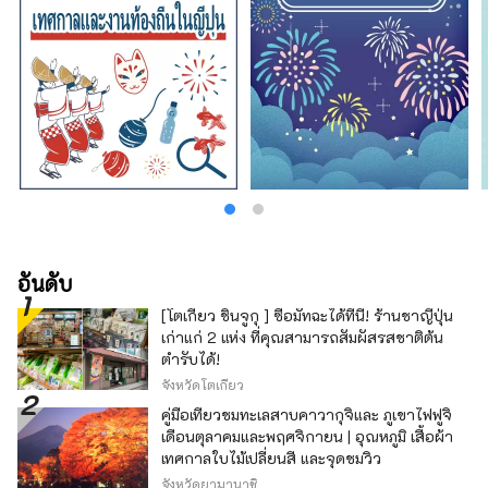
ซากุระ และเจดีย์ชูเรโตะ ณ สวนอาราคุระยามะ
เซ็นเก็น ฤดูร้อนสามารถเพลิดเพลินกับเทศกาล
สมุนไพรคาวากุจิโกะที่สวนโออิชิ ฤดูใบไม้ร่วง
สามารถชมความงดงามของใบไม้เปลี่ยนสีที่ทาง
เดินโมมิจิริมทะเลสาบคาวากุจิโกะ และฤดูหนาว
สามารถเล่นสกีและสโนว์บอร์ดพร้อมชมวิว
ภูเขาไฟฟูจิอันยิ่งใหญ่ได้ที่ Fujiten Snow Resort
ปัจจุบันกิจกรรมกลางแจ้ง เช่น การเดินป่า การ
ปั่นจักรยาน และการตั้งแคมป์ท่ามกลางธรรมชาติ
อันงดงามของภูเขาไฟฟูจิ ได้รับความนิยมเพิ่มขึ้น
อย่างมาก บริษัทของเราซึ่งตั้งอยู่ในพื้นที่ทะเลสาบ
คาวากุจิโกะบริเวณเชิงเขาทางตอนเหนือของ
ภูเขาไฟฟูจิ ดำเนินธุรกิจและสถานที่ท่องเที่ยวต่าง
อันดับ
ๆ ได้แก่ “Fuji Subaru Land” สวนสนุกที่ใช้
[โตเกียว ชินจูกุ ] ซื้อมัทฉะได้ที่นี่! ร้านชาญี่ปุ่น
ประโยชน์จากธรรมชาติอันงดงามของภูเขาไฟฟูจิ,
เก่าแก่ 2 แห่ง ที่คุณสามารถสัมผัสรสชาติต้น
“Fujizakura Heights Beer” คราฟต์เบียร์ที่ได้รับ
ตำรับได้!
การยอมรับในระดับโลกและผลิตจากน้ำธรรมชาติ
ของภูเขาไฟฟูจิ, “Fuji Chobo no Yu Yurari
จังหวัดโตเกียว
Onsen” น้ำพุร้อนธรรมชาติจากใต้ดินลึก 1,000
คู่มือเที่ยวชมทะเลสาบคาวากุจิและ ภูเขาไฟฟูจิ
เมตร และ “Fujiten Snow Resort” ที่ให้คุณ
เดือนตุลาคมและพฤศจิกายน | อุณหภูมิ เสื้อผ้า
เพลิดเพลินกับกิจกรรมฤดูหนาวพร้อมวิวภูเขาไฟ
เทศกาลใบไม้เปลี่ยนสี และจุดชมวิว
ฟูจิ เราจะยังคงนำเสนอความงดงามของภูเขาไฟ
จังหวัดยามานาชิ