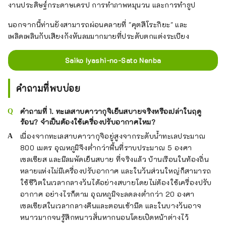
งานประดิษฐ์กระดาษเครป การทำภาพหมุนวน และการทำธูป
นอกจากนี้ท่านยังสามารถผ่อนคลายที่ "คุตสึโระกิยะ" และ
เพลิดเพลินกับเสียงกังหันลมมากมายที่ประดับตกแต่งระเบียง
Saiko Iyashi-no-Sato Nenba
คำถามที่พบบ่อย
คำถามที่ 1. ทะเลสาบคาวากุจิเย็นสบายจริงหรือเปล่าในฤดู
ร้อน? จำเป็นต้องใช้เครื่องปรับอากาศไหม?
เนื่องจากทะเลสาบคาวากุจิอยู่สูงจากระดับน้ำทะเลประมาณ
800 เมตร อุณหภูมิจึงต่ำกว่าพื้นที่ราบประมาณ 5 องศา
เซลเซียส และมีลมพัดเย็นสบาย ที่จริงแล้ว บ้านเรือนในท้องถิ่น
หลายแห่งไม่มีเครื่องปรับอากาศ และในวันส่วนใหญ่ก็สามารถ
ใช้ชีวิตในเวลากลางวันได้อย่างสบายโดยไม่ต้องใช้เครื่องปรับ
อากาศ อย่างไรก็ตาม อุณหภูมิจะลดลงต่ำกว่า 20 องศา
เซลเซียสในเวลากลางคืนและตอนเช้ามืด และในบางวันอาจ
หนาวมากจนรู้สึกหนาวสั่นหากนอนโดยเปิดหน้าต่างไว้