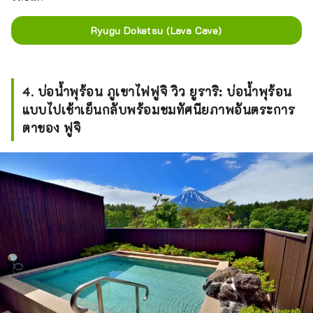
Ryugu Doketsu (Lava Cave)
4. บ่อน้ำพุร้อน ภูเขาไฟฟูจิ วิว ยูราริ: บ่อน้ำพุร้อน
แบบไปเช้าเย็นกลับพร้อมชมทัศนียภาพอันตระการ
ตาของ ฟูจิ