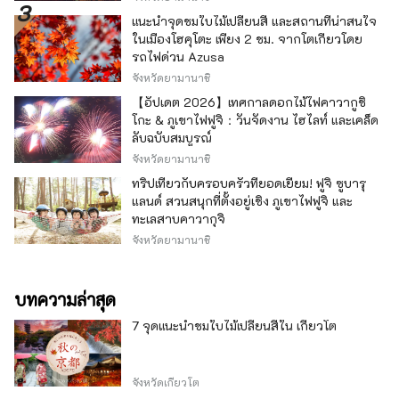
ฟูจิที่เปลี่ยนแปลงไปตามฤดูกาลจากพื้นที่ทะเลสาบ
คาวากุจิโกะต่อไป
แนะนำจุดชมใบไม้เปลี่ยนสี และสถานที่น่าสนใจ
ในเมืองโฮคุโตะ เพียง 2 ชม. จากโตเกียวโดย
รถไฟด่วน Azusa
จังหวัดยามานาชิ
【อัปเดต 2026】เทศกาลดอกไม้ไฟคาวากูชิ
โกะ & ภูเขาไฟฟูจิ：วันจัดงาน ไฮไลท์ และเคล็ด
ลับฉบับสมบูรณ์
จังหวัดยามานาชิ
ทริปเที่ยวกับครอบครัวที่ยอดเยี่ยม! ฟูจิ ซูบารุ
แลนด์ สวนสนุกที่ตั้งอยู่เชิง ภูเขาไฟฟูจิ และ
ทะเลสาบคาวากุจิ
จังหวัดยามานาชิ
บทความล่าสุด
7 จุดแนะนำชมใบไม้เปลี่ยนสีใน เกียวโต
จังหวัดเกียวโต