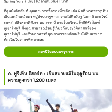
Spring Yurari โดยใช้เวลาเดินเพียง 1 นาที
ที่ศูนย์ผลิตภัณฑ์ คุณสามารถซื้อของที่ระลึก เช่น ผักที่ ทาคาฮารุ อัน
เป็นเอกลักษณ์ของ หมู่บ้านนารูซาวะ รวมไปถึงมันจู โอยากิ และไวน์
กะหล่ำปลีรสชาติพิเศษ นอกจากนี้ ภายในบริเวณยังมีพิพิธภัณฑ์
ภูเขาไฟฟูจิ ซึ่งคุณสามารถเรียนรู้เกี่ยวกับประวัติศาสตร์ของ
ภูเขาไฟฟูจิ และร้านอาหารที่คุณสามารถเพลิดเพลินไปกับอาหาร
ท้องถิ่นในราคาที่เหมาะสม
สถานีริมถนนนารุซาวะ
6. ฟูจิเท็น รีสอร์ท : เย็นสบายแม้ในฤดูร้อน บน
ความสูงกว่า 1,200 เมตร