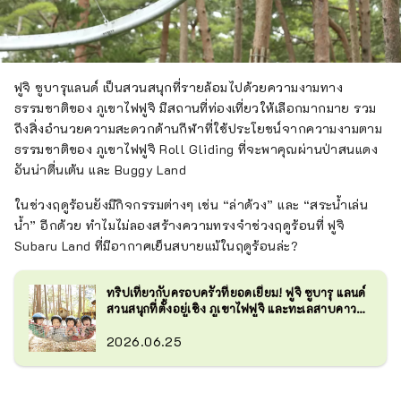
ฟูจิ ซูบารุแลนด์ เป็นสวนสนุกที่รายล้อมไปด้วยความงามทาง
ธรรมชาติของ ภูเขาไฟฟูจิ มีสถานที่ท่องเที่ยวให้เลือกมากมาย รวม
ถึงสิ่งอำนวยความสะดวกด้านกีฬาที่ใช้ประโยชน์จากความงามตาม
ธรรมชาติของ ภูเขาไฟฟูจิ Roll Gliding ที่จะพาคุณผ่านป่าสนแดง
อันน่าตื่นเต้น และ Buggy Land
ในช่วงฤดูร้อนยังมีกิจกรรมต่างๆ เช่น “ล่าด้วง” และ “สระน้ำเล่น
น้ำ” อีกด้วย ทำไมไม่ลองสร้างความทรงจำช่วงฤดูร้อนที่ ฟูจิ
Subaru Land ที่มีอากาศเย็นสบายแม้ในฤดูร้อนล่ะ?
ทริปเที่ยวกับครอบครัวที่ยอดเยี่ยม! ฟูจิ ซูบารุ แลนด์
สวนสนุกที่ตั้งอยู่เชิง ภูเขาไฟฟูจิ และทะเลสาบคาวากุ
จิ
2026.06.25