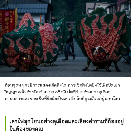
ก่อนจุดพลุ จะมีการแสดงเชิดสิงโต การเชิดสิงโตยังใช้เพื่อปัดเป่า
วิญญาณชั่วร้ายอีกด้วย การเชิดสิงโตที่ร่ายรำอย่างดุเดือด
ท่ามกลางแสงยามเย็นที่มืดมิดเป็นฉากลึกลับที่ดูเหมือนอยู่นอกโลก
เสาไฟลุกโชนอย่างดุเดือดและเสียงคำรามที่ก้องอยู่
ในท้องของคุณ