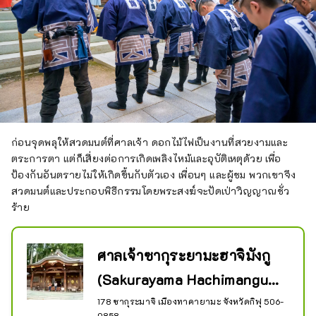
ก่อนจุดพลุให้สวดมนต์ที่ศาลเจ้า ดอกไม้ไฟเป็นงานที่สวยงามและ
ตระการตา แต่ก็เสี่ยงต่อการเกิดเพลิงไหม้และอุบัติเหตุด้วย เพื่อ
ป้องกันอันตรายไม่ให้เกิดขึ้นกับตัวเอง เพื่อนๆ และผู้ชม พวกเขาจึง
สวดมนต์และประกอบพิธีกรรมโดยพระสงฆ์จะปัดเป่าวิญญาณชั่ว
ร้าย
ศาลเจ้าซากุระยามะฮาจิมังกู
(Sakurayama Hachimangu
Shrine)
178 ซากุระมาจิ เมืองทาคายามะ จังหวัดกิฟุ 506-
0858