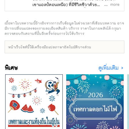
more
เขาแอลป์ตอนเหนือ) ที่มีชีวิตชีวาด้วย
ประวัติศาสตร์และวัฒนธรรมดั้งเดิม เช่น ทิวทัศน์
เมืองเก่าที่ยังคงรักษาร่องรอยของสมัยเอโดะ และ
เทศกาลทาคายามะที่จัดขึ้นในฤดูใบไม้ผลิและฤดู
เนื้อหาในบทความนี้อ้างอิงจากการเก็บข้อมูลในช่วงเวลาที่เขียนบทความ อาจ
ใบไม้ร่วง นอกจากนี้ยังมีน้ำพุร้อนเช่นฮิดะทาคา
มีการเปลี่ยนแปลงของรายละเอียดสินค้า บริการ ราคาในภายหลังได้ กรุณา
ยามะออนเซ็นและโอคุฮิดะออนเซ็นเคียว รวมถึง
ตรวจสอบกับสถานที่นั้นอีกครั้งก่อนการไปใช้บริการ
อาหารรสเลิศเช่นเนื้อวัวฮิดะและสาเกญี่ปุ่น โดย
เฉพาะอย่างยิ่ง เทศกาลทาคายามะซึ่งจัดขึ้นในฤดู
หน้าเว็บไซต์นี้ใช้เครื่องมือแปลภาษาอัตโนมัติบางส่วน
ใบไม้ผลิและฤดูใบไม้ร่วง มีลักษณะพิเศษคือขบวน
แห่เทศกาลที่มีศูนย์กลางอยู่ที่ขบวนแห่อันงดงาม
(ขบวนแห่ดาชิ) การเคลื่อนย้ายตุ๊กตาจักรกล
พิเศษ
ดูเพิ่มเติม
อย่างประณีต และการจำลองม้วนภาพ และผู้คน
จำนวนมากจากญี่ปุ่นและต่างประเทศต่างเดินทาง
มาเยี่ยมชม ชม. ฉันจะไปเยี่ยม. ใช้เวลาเดินทาง
จากโตเกียวประมาณ 6 ชั่วโมง และจากโอซาก้า
ประมาณ 4 ชั่วโมง มีสถานที่ท่องเที่ยวชั้นนำของ
ญี่ปุ่นบางแห่ง เช่น ชิราคาวาโกะ คามิโคจิ และคา
นาซาว่า อยู่ในบริเวณโดยรอบ และคุณสามารถ
เยี่ยมชมสถานที่ต่างๆ รอบฮิดะทาคายามะได้ มี
ที่พักหลายประเภทผสมผสานกัน รวมถึงโรงแรม
สไตล์ตะวันตก โรงแรมขนาดเล็กแบบดั้งเดิม เกสต์
เฮาส์ที่อบอุ่น และโฮสเทลที่เหมาะสำหรับการเข้า