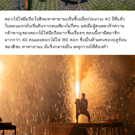
ดอกไม้ไฟมือถือในฮิดะทาคายามะเริ่มขึ้นเมื่อประมาณ 40 ปีที่แล้ว
ในตอนแรกมันเริ่มต้นจากคนเพียงไม่กี่คน แต่เมื่อผู้คนหลงรักความ
กล้าหาญของดอกไม้ไฟมือถือมากขึ้นเรื่อยๆ ตอนนี้เรามีสมาชิก
มากกว่า 40 คนและดอกไม้ไฟ 180 ดอก ซึ่งเป็นตัวแทนของฤดูร้อน
ของฮิดะ ทาคายามะ มันจึงกลายเป็น เหตุการณ์ที่ต้องทำ