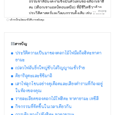
ธรรมชาติอันงดงามซึ่งเป็นตัวแทนของเทือกเขาฮิ
ดะ (เทือกเขาแอลป์ตอนเหนือ) ที่มีชีวิตชีวาด้วย
more
ประวัติศาสตร์และวัฒนธรรมดั้งเดิม เช่น ทิวทัศน์
เมืองเก่าที่ยังคงรักษาร่องรอยของสมัยเอโดะ
บริการนี้รวมโฆษณาที่ได้รับการสนับสนุน
และเทศกาลทาคายามะที่จัดขึ้นในฤดูใบไม้ผลิและ
ฤดูใบไม้ร่วง นอกจากนี้ยังมีน้ำพุร้อนเช่นฮิดะทา
คายามะออนเซ็นและโอคุฮิดะออนเซ็นเคียว รวม
ถึงอาหารรสเลิศเช่นเนื้อวัวฮิดะและสาเกญี่ปุ่น
สารบัญ
โดยเฉพาะอย่างยิ่ง เทศกาลทาคายามะซึ่งจัดขึ้น
ประวัติความเป็นมาของดอกไม้ไฟมือถือฮิดะทาคา
ในฤดูใบไม้ผลิและฤดูใบไม้ร่วง มีลักษณะพิเศษคือ
ยามะ
ขบวนแห่เทศกาลที่มีศูนย์กลางอยู่ที่ขบวนแห่อัน
งดงาม (ขบวนแห่ดาชิ) การเคลื่อนย้ายตุ๊กตาจักร
เปลวไฟอันยิ่งใหญ่ขับไล่วิญญาณชั่วร้าย
กลอย่างประณีต และการจำลองม้วนภาพ และ
คิยาริอุตะและชิชิมาอิ
ผู้คนจำนวนมากจากญี่ปุ่นและต่างประเทศต่าง
เสาไฟลุกโชนอย่างดุเดือดและเสียงคำรามที่ก้องอยู่
เดินทางมาเยี่ยมชม ชม. ฉันจะไปเยี่ยม. ใช้เวลา
เดินทางจากโตเกียวประมาณ 6 ชั่วโมง และจาก
ในท้องของคุณ
โอซาก้าประมาณ 4 ชั่วโมง มีสถานที่ท่องเที่ยวชั้น
รายละเอียดของดอกไม้ไฟฮิดะ ทาคายามะ เทซึสึ
นำของญี่ปุ่นบางแห่ง เช่น ชิราคาวาโกะ คามิโคจิ
กิจกรรมที่จัดขึ้นในเวลาเดียวกัน
และคานาซาว่า อยู่ในบริเวณโดยรอบ และคุณ
สามารถเยี่ยมชมสถานที่ต่างๆ รอบฮิดะทาคายา
การเดินทางไปยังฮิดะ ทาคายามะ