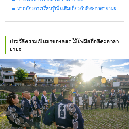
มะได้ มีที่พักหลายประเภทผสมผสานกัน รวมถึง
หากต้องการเรียนรู้เพิ่มเติมเกี่ยวกับฮิดะทาคายามะ
โรงแรมสไตล์ตะวันตก โรงแรมขนาดเล็กแบบ
ดั้งเดิม เกสต์เฮาส์ที่อบอุ่น และโฮสเทลที่เหมาะ
สำหรับการเข้าพักระยะยาว และเรามีความ
สามารถในการตอบสนองความต้องการของผู้ใช้
ของเรา ชาวฮิดะซึ่งเกี่ยวข้องกับหลากหลาย
ประวัติความเป็นมาของดอกไม้ไฟมือถือฮิดะทาคา
สาขา เช่น ธรรมชาติ ประวัติศาสตร์ ประเพณี
ยามะ
วัฒนธรรม และอาหาร เป็นคนเรียบง่ายและอบอุ่น
และให้การต้อนรับอย่างจริงใจแก่ผู้มาเยือน