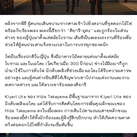
ศาลเจ้าเทรุซากิ (Terusaki Shrine) ที่มี
เทพเจ้าแห่งความกล้าหาญและเทพเจ้า
แห่งสุขภาพฟันที่ดี ในสมัยจักรพรรดินิน
โทคุ มีชนเผ่าชั่วร้ายที่ชื่อเรียวเม็ง-ซูคุนะ
หลังจากพิธี ผู้คนจะเดินขบวนจากศาลเจ้าไปยังสถานที่จุดดอกไม้ไฟ
ได้ก่อกบฏต่อจักรพรรดิและคุกคามผู้คน
พร้อมกับร้องเพลง เพลงนี้เรียกว่า ``คิยาริ-อุตะ'' และถูกร้องในส่วน
ในเทือกเขาฮิดะ (Mt.Hida) ตามบันทึก
ต่างๆ ของญี่ปุ่นมาตั้งแต่สมัยโบราณ เดิมทีเป็นเพลงแรงงานที่ร้องเพื่อ
พงศาวดาลญี่ปุ่น (Nihon Shoki) กล่าวว่า 
ช่วยให้ผู้คนประสานจังหวะเวลาในการบรรทุกของหนัก
นานิวะ-โนะ-เนโกะ ทาเคฟุรุคุมา-โนะ-
ไฟเป็นเรื่องปกติในญี่ปุ่น ซึ่งมีอาคารไม้หลายแห่งมาตั้งแต่สมัย
มิโคโตะ (เรียกสั้นๆ ว่า ท่านทาเคฟุรุคุ
โบราณ และในเอโดะ (โตเกียวเมื่อ 300 ปีก่อน) ช่างไม้มือเบาก็ถูก
มา) ผู้ได้รับราชโองการจากโชกุนให้ไป
นำมาใช้ในการดับไฟ นักดับเพลิงที่ช่วยเมืองเอโดะได้รับความเคารพ
ปราบปราม ได้นำกองทัพเข้าไปที่ฮิดะ 
อย่างสูง และผู้คนต่างยินดีที่ได้เชิญพวกเขาไปงานแต่งงานและงาน
ว่ากันว่า ในตอนนั้น ท่านทาเคฟุรุคุมาได้
เทศกาลต่างๆ และให้พวกเขาร้องเพลงคิยาริ
อัญเชิญวิญญาณของอดีตจักรพรรดิโอจิ
นมาสถิต ณ ดินแดนศักดิ์สิทธิ์แห่งซากุระ
Kiyari Uta ของ Hida Takayama มีพื้นฐานมาจาก Kiyari Uta ของ
ยามะ (ภูเขาที่เต็มไปด้วยต้นซากุระ) แล้ว
ถังดับเพลิงเอโดะ แต่ได้รับการคิดค้นโดยการเพิ่มคุณลักษณะของ
สวดขอพรให้ได้รับชัยชนะในการรบ ซึ่ง
Hida Takayama ลงในเนื้อเพลง การเดินไปตามถนนสายหลักขณะ
ถือเป็นจุดเริ่มต้นของศาลเจ้าแห่งนี้
ร้องเพลงนี้ทำให้ทั้งนักร้องและผู้ฟังรู้สึกเบิกบาน ทำให้เกิดความคาด
หวังต่อดอกไม้ไฟที่กำลังจะเริ่มต้นขึ้น