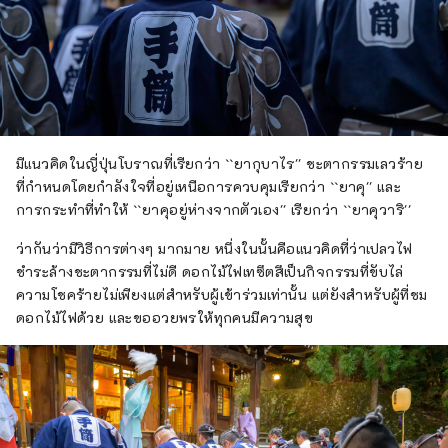
มีแนวคิดในญี่ปุ่นโบราณที่เรียกว่า ``ยากุบาไร'' ชะตากรรมเลวร้าย
ที่กำหนดโดยกำลังใจที่อยู่เหนือการควบคุมเรียกว่า ``ยาคุ'' และ
การกระทำที่ทำให้ ``ยาคุอยู่ห่างจากตัวเอง'' เรียกว่า ``ยาคุวาริ''
ว่ากันว่ามีวิธีการต่างๆ มากมาย หนึ่งในนั้นคือแนวคิดที่ว่าเปลวไฟ
ชำระล้างชะตากรรมที่ไม่ดี ดอกไม้ไฟเทซึตสึเป็นกิจกรรมที่ขับไล่
ความโชคร้ายไม่เพียงแต่สำหรับผู้เข้าร่วมเท่านั้น แต่ยังสำหรับผู้ที่ชม
ดอกไม้ไฟด้วย และขออวยพรให้ทุกคนมีความสุข