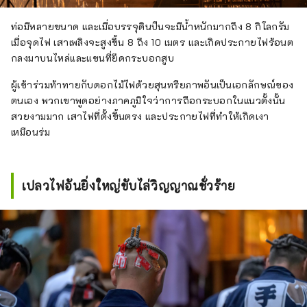
ท่อมีหลายขนาด และเมื่อบรรจุดินปืนจะมีน้ำหนักมากถึง 8 กิโลกรัม
เมื่อจุดไฟ เสาเพลิงจะสูงขึ้น 8 ถึง 10 เมตร และเกิดประกายไฟร้อนต
กลงมาบนไหล่และแขนที่ยึดกระบอกสูบ
ผู้เข้าร่วมท้าทายกับดอกไม้ไฟด้วยสุนทรียภาพอันเป็นเอกลักษณ์ของ
ตนเอง พวกเขาพูดอย่างภาคภูมิใจว่าการถือกระบอกในแนวตั้งนั้น
สวยงามมาก เสาไฟที่ตั้งขึ้นตรง และประกายไฟที่ทำให้เกิดเงา
เหมือนร่ม
เปลวไฟอันยิ่งใหญ่ขับไล่วิญญาณชั่วร้าย