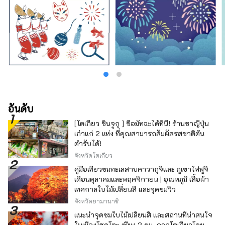
พักระยะยาว และเรามีความสามารถในการตอบ
สนองความต้องการของผู้ใช้ของเรา ชาวฮิดะซึ่ง
เกี่ยวข้องกับหลากหลายสาขา เช่น ธรรมชาติ
ประวัติศาสตร์ ประเพณี วัฒนธรรม และอาหาร
เป็นคนเรียบง่ายและอบอุ่น และให้การต้อนรับ
อย่างจริงใจแก่ผู้มาเยือน
อันดับ
[โตเกียว ชินจูกุ ] ซื้อมัทฉะได้ที่นี่! ร้านชาญี่ปุ่น
เก่าแก่ 2 แห่ง ที่คุณสามารถสัมผัสรสชาติต้น
ตำรับได้!
จังหวัดโตเกียว
คู่มือเที่ยวชมทะเลสาบคาวากุจิและ ภูเขาไฟฟูจิ
เดือนตุลาคมและพฤศจิกายน | อุณหภูมิ เสื้อผ้า
เทศกาลใบไม้เปลี่ยนสี และจุดชมวิว
จังหวัดยามานาชิ
แนะนำจุดชมใบไม้เปลี่ยนสี และสถานที่น่าสนใจ
ในเมืองโฮคุโตะ เพียง 2 ชม. จากโตเกียวโดย