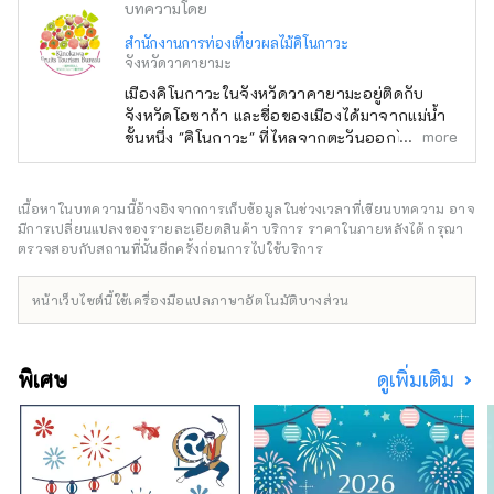
บทความโดย
สำนักงานการท่องเที่ยวผลไม้คิโนกาวะ
จังหวัดวาคายามะ
เมืองคิโนกาวะในจังหวัดวาคายามะอยู่ติดกับ
จังหวัดโอซาก้า และชื่อของเมืองได้มาจากแม่น้ำ
more
ชั้นหนึ่ง "คิโนกาวะ" ที่ไหลจากตะวันออกไปตะวัน
ตกผ่านใจกลางเมือง อุตสาหกรรมหลักคือ
เกษตรกรรม ผลไม้ เช่น สตรอเบอร์รี่ พีช มะเดื่อ
พลับ กีวี และฮัสซาคุ มีการเก็บเกี่ยวตลอดทั้งปี
เนื้อหาในบทความนี้อ้างอิงจากการเก็บข้อมูลในช่วงเวลาที่เขียนบทความ อาจ
หลายคนชอบผลไม้ที่มีลักษณะพิเศษของมัน เช่น
มีการเปลี่ยนแปลงของรายละเอียดสินค้า บริการ ราคาในภายหลังได้ กรุณา
แบรนด์ชั้นนำ ``Arakawa no Momo'' และลูกพีช
ตรวจสอบกับสถานที่นั้นอีกครั้งก่อนการไปใช้บริการ
``Hitome Jumanbon Togenkyo'' และ
``Kinokawa persimmon'' สีดำหวาน นอกจากนี้
หน้าเว็บไซต์นี้ใช้เครื่องมือแปลภาษาอัตโนมัติบางส่วน
ยังได้รับพรจากสถานที่ท่องเที่ยวต่างๆ เช่น หนึ่ง
ในสถานที่ร่อนร่มร่อนชั้นนำของญี่ปุ่น และสถานี
Kishi ซึ่งเป็นบ้านของนายสถานีแมวที่มีชื่อเสียง
พิเศษ
ดูเพิ่มเติม
ที่สุดในโลก สำนักงานการท่องเที่ยวผลไม้คิโนกา
วะจำหน่ายผลิตภัณฑ์ผลไม้พิเศษ เช่นเดียวกับ
ผลิตภัณฑ์การท่องเที่ยว เช่น ประสบการณ์การ
เก็บผลไม้ โปรดอย่าลังเลที่จะติดต่อเรา