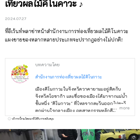
เที่ยวผลไม้คิโนคาวะ ♪
2024.07.27
ที่อีเว้นท์พลาซ่าหน้าสำนักงานการท่องเที่ยวผลไม้คิโนคาวะ 
แผงขายของหลากหลายประเภทจะปรากฎอย่างไม่ปกติ!
บทความโดย
สำนักงานการท่องเที่ยวผลไม้คิโนกาวะ
เมืองคิโนกาวะในจังหวัดวาคายามะอยู่ติดกับ
จังหวัดโอซาก้า และชื่อของเมืองได้มาจากแม่น้ำ
ชั้นหนึ่ง "คิโนกาวะ" ที่ไหลจากตะวันออกไปตะวัน
more
ตกผ่านใจกลางเมือง อุตสาหกรรมหลักคือ
เกษตรกรรม ผลไม้ เช่น สตรอเบอร์รี่ พีช มะเดื่อ
บริการนี้รวมโฆษณาที่ได้รับการสนับสนุน
พลับ กีวี และฮัสซาคุ มีการเก็บเกี่ยวตลอดทั้งปี
หลายคนชอบผลไม้ที่มีลักษณะพิเศษของมัน เช่น
แบรนด์ชั้นนำ ``Arakawa no Momo'' และลูกพีช