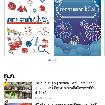
อันดับ
[โตเกียว ชินจูกุ ] ซื้อมัทฉะได้ที่นี่! ร้านชาญี่ปุ่น
เก่าแก่ 2 แห่ง ที่คุณสามารถสัมผัสรสชาติต้น
ตำรับได้!
จังหวัดโตเกียว
คู่มือเที่ยวชมทะเลสาบคาวากุจิและ ภูเขาไฟฟูจิ