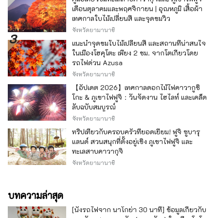
เดือนตุลาคมและพฤศจิกายน | อุณหภูมิ เสื้อผ้า
เทศกาลใบไม้เปลี่ยนสี และจุดชมวิว
จังหวัดยามานาชิ
แนะนำจุดชมใบไม้เปลี่ยนสี และสถานที่น่าสนใจ
ในเมืองโฮคุโตะ เพียง 2 ชม. จากโตเกียวโดย
รถไฟด่วน Azusa
จังหวัดยามานาชิ
【อัปเดต 2026】เทศกาลดอกไม้ไฟคาวากูชิ
โกะ & ภูเขาไฟฟูจิ：วันจัดงาน ไฮไลท์ และเคล็ด
ลับฉบับสมบูรณ์
จังหวัดยามานาชิ
ทริปเที่ยวกับครอบครัวที่ยอดเยี่ยม! ฟูจิ ซูบารุ
แลนด์ สวนสนุกที่ตั้งอยู่เชิง ภูเขาไฟฟูจิ และ
ทะเลสาบคาวากุจิ
จังหวัดยามานาชิ
บทความล่าสุด
[นั่งรถไฟจาก นาโกย่า 30 นาที] ข้อมูลเกี่ยวกับ