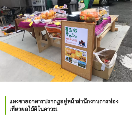
``Hitome Jumanbon Togenkyo'' และ
``Kinokawa persimmon'' สีดำหวาน นอกจากนี้
ยังได้รับพรจากสถานที่ท่องเที่ยวต่างๆ เช่น หนึ่ง
ในสถานที่ร่อนร่มร่อนชั้นนำของญี่ปุ่น และสถานี
Kishi ซึ่งเป็นบ้านของนายสถานีแมวที่มีชื่อเสียง
ที่สุดในโลก สำนักงานการท่องเที่ยวผลไม้คิโนกา
วะจำหน่ายผลิตภัณฑ์ผลไม้พิเศษ เช่นเดียวกับ
ผลิตภัณฑ์การท่องเที่ยว เช่น ประสบการณ์การ
เก็บผลไม้ โปรดอย่าลังเลที่จะติดต่อเรา
แผงขายอาหารปรากฏอยู่หน้าสำนักงานการท่อง
เที่ยวผลไม้คิโนคาวะ!