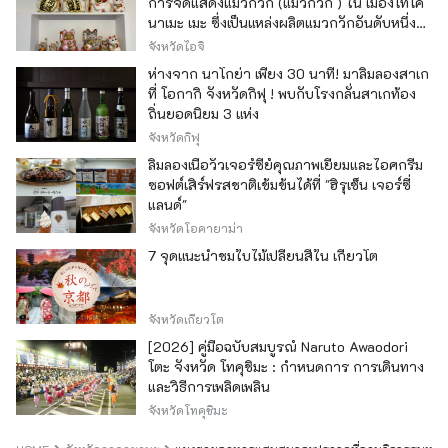
การจัดแสดงแมวกวัก (แมวกวัก ) ใน เมืองโทโค
นาเมะ เมะ ซึ่งเป็นแหล่งผลิตแมวกวักอันดับหนึ่ง
ของญี่ปุ่น
จังหวัดไอจิ
ห่างจาก นาโกย่า เพียง 30 นาที! มาลิ้มลองสาเก
ที่ โอกากิ จังหวัดกิฟุ ! พบกับโรงกลั่นสาเกท้อง
ถิ่นยอดนิยม 3 แห่ง
จังหวัดกิฟุ
ลิ้มลองเนื้อวัวเจอร์ซีย์คุณภาพเยี่ยมและไอศกรีม
ซอฟต์เสิร์ฟรสชาติเข้มข้นได้ที่ "ฮิรุเซ็น เจอร์ซี่
แลนด์"
จังหวัดโอคายาม่า
7 จุดแนะนำชมใบไม้เปลี่ยนสีใน เกียวโต
จังหวัดเกียวโต
[2026] คู่มือฉบับสมบูรณ์ Naruto Awaodori
โตะ จังหวัด โทคุชิมะ : กำหนดการ การเดินทาง
และวิธีการเพลิดเพลิน
จังหวัดโทคุชิมะ