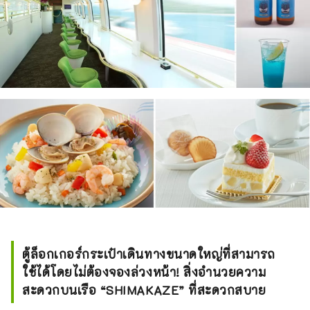
ตู้ล็อกเกอร์กระเป๋าเดินทางขนาดใหญ่ที่สามารถ
ใช้ได้โดยไม่ต้องจองล่วงหน้า! สิ่งอำนวยความ
สะดวกบนเรือ “SHIMAKAZE” ที่สะดวกสบาย