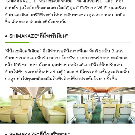
"SHIMAKAZE" มี "ที่นั่งระดับพรีเมียม" "ที่นั่งเสริมสวย" และ "ห้อง
ส่วนตัว (สไตล์ตะวันตกและสไตล์ญี่ปุ่น)" มีบริการ Wi-Fi บนเครื่อง
ด้วย และมีหลายวิธีที่จะทำให้การเดินทางของคุณสะดวกสบายยิ่ง
ขึ้น ฉันจะแนะนำแต่ละที่นั่งแยกกัน
● SHIMAKAZE“ที่นั่งพรีเมียม”
"ที่นั่งระดับพรีเมียม" ซึ่งมีจำนวนที่นั่งมากที่สุด จัดเรียงเป็น 3 แถว
ด้วยการออกแบบที่กว้างขวาง โดยมีระยะห่างระหว่างเบาะหน้าและ
หลัง 125 ซม. เบาะนั่งแบบนุ่มทำจากหนังแท้และมีฟังก์ชั่นปรับเอน
ด้วยไฟฟ้า รถยนต์ชั้นนำอย่างตู้ 1 และ 6 มีโครงสร้างชั้นสูงพร้อมพื้น
ยกสูง ทำให้คุณเพลิดเพลินกับทิวทัศน์ที่น่าประทับใจมากยิ่งขึ้น
● SHIMAKAZE“ที่นั่งเสริมสวย”