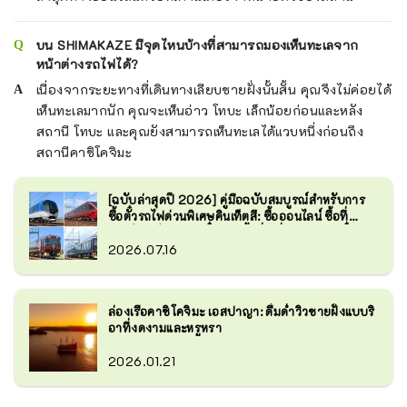
บน SHIMAKAZE มีจุดไหนบ้างที่สามารถมองเห็นทะเลจาก
หน้าต่างรถไฟได้?
เนื่องจากระยะทางที่เดินทางเลียบชายฝั่งนั้นสั้น คุณจึงไม่ค่อยได้
เห็นทะเลมากนัก คุณจะเห็นอ่าว โทบะ เล็กน้อยก่อนและหลัง
สถานี โทบะ และคุณยังสามารถเห็นทะเลได้แวบหนึ่งก่อนถึง
สถานีคาชิโคจิมะ
[ฉบับล่าสุดปี 2026] คู่มือฉบับสมบูรณ์สำหรับการ
ซื้อตั๋วรถไฟด่วนพิเศษคินเท็ตสึ: ซื้อออนไลน์ ซื้อที่
เคาน์เตอร์จำหน่ายตั๋ว และซื้อที่เครื่องจำหน่ายตั๋ว
อัตโนมัติ
2026.07.16
ล่องเรือคาชิโคจิมะ เอสปาญา: ดื่มด่ำวิวชายฝั่งแบบริ
อาที่งดงามและหรูหรา
2026.01.21