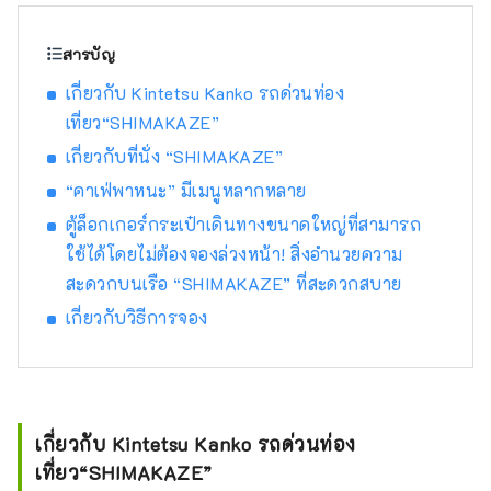
เส้นทาง ร้านอาหารและโรงแรมที่แนะนำ และ
เคล็ดลับที่เป็นประโยชน์สำหรับการเดินทางของ
สารบัญ
คุณ ภาพหน้าปกแสดงให้เห็นอ่าวอะโกะใน
เกี่ยวกับ Kintetsu Kanko รถด่วนท่อง
จังหวัดมิเอะ ซึ่งขึ้นชื่อว่าเป็นแหล่งกำเนิดไข่มุก
เที่ยว“SHIMAKAZE”
อ่าวแห่งนี้เหมาะสำหรับนักล่องเรือชมทิวทัศน์อัน
เงียบสงบของหมู่เกาะมากมาย
เกี่ยวกับที่นั่ง “SHIMAKAZE”
“คาเฟ่พาหนะ” มีเมนูหลากหลาย
ตู้ล็อกเกอร์กระเป๋าเดินทางขนาดใหญ่ที่สามารถ
ใช้ได้โดยไม่ต้องจองล่วงหน้า! สิ่งอำนวยความ
สะดวกบนเรือ “SHIMAKAZE” ที่สะดวกสบาย
เกี่ยวกับวิธีการจอง
เกี่ยวกับ Kintetsu Kanko รถด่วนท่อง
เที่ยว“SHIMAKAZE”