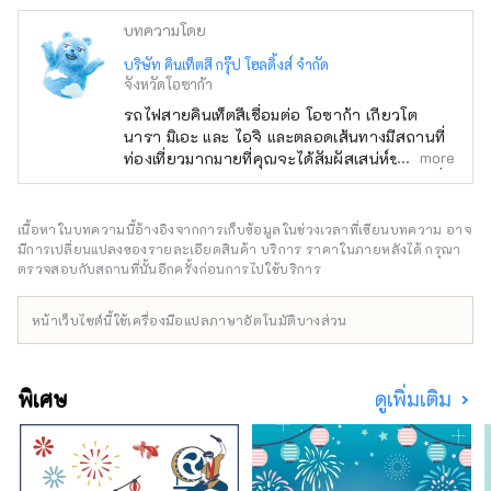
บทความโดย
บริษัท คินเท็ตสึ กรุ๊ป โฮลดิ้งส์ จำกัด
จังหวัดโอซาก้า
รถไฟสายคินเท็ตสึเชื่อมต่อ โอซาก้า เกียวโต
นารา มิเอะ และ ไอจิ และตลอดเส้นทางมีสถานที่
more
ท่องเที่ยวมากมายที่คุณจะได้สัมผัสเสน่ห์ของญี่ปุ่น
รวมถึงประวัติศาสตร์ ธรรมชาติ และวัฒนธรรม
อาหาร เราได้รวบรวมข้อมูลที่เป็นประโยชน์
สำหรับการเดินทางของคุณไปตามเส้นทางรถไฟ
เนื้อหาในบทความนี้อ้างอิงจากการเก็บข้อมูลในช่วงเวลาที่เขียนบทความ อาจ
คินเท็ตสึ รวมถึงสถานที่ท่องเที่ยวตามเส้นทาง
มีการเปลี่ยนแปลงของรายละเอียดสินค้า บริการ ราคาในภายหลังได้ กรุณา
ร้านอาหารและโรงแรมที่แนะนำ และเคล็ดลับที่เป็น
ตรวจสอบกับสถานที่นั้นอีกครั้งก่อนการไปใช้บริการ
ประโยชน์สำหรับการเดินทางของคุณ ภาพหน้า
ปกแสดงให้เห็นอ่าวอะโกะใน จังหวัดมิเอะ ซึ่งขึ้น
หน้าเว็บไซต์นี้ใช้เครื่องมือแปลภาษาอัตโนมัติบางส่วน
ชื่อว่าเป็นแหล่งกำเนิดไข่มุก อ่าวแห่งนี้เหมาะ
สำหรับนักล่องเรือชมทิวทัศน์อันเงียบสงบของหมู่
เกาะมากมาย
พิเศษ
ดูเพิ่มเติม