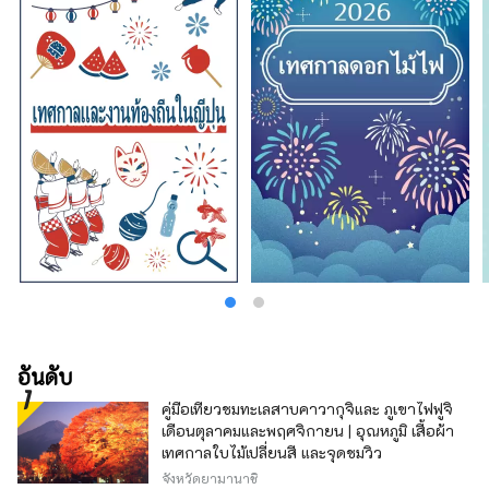
อันดับ
คู่มือเที่ยวชมทะเลสาบคาวากุจิและ ภูเขาไฟฟูจิ
เดือนตุลาคมและพฤศจิกายน | อุณหภูมิ เสื้อผ้า
เทศกาลใบไม้เปลี่ยนสี และจุดชมวิว
จังหวัดยามานาชิ