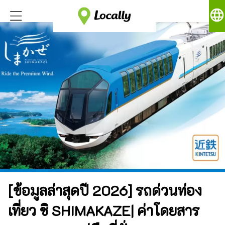
language
[ข้อมูลล่าสุดปี 2026] รถด่วนท่อง
เที่ยว ชิ SHIMAKAZE| ค่าโดยสาร