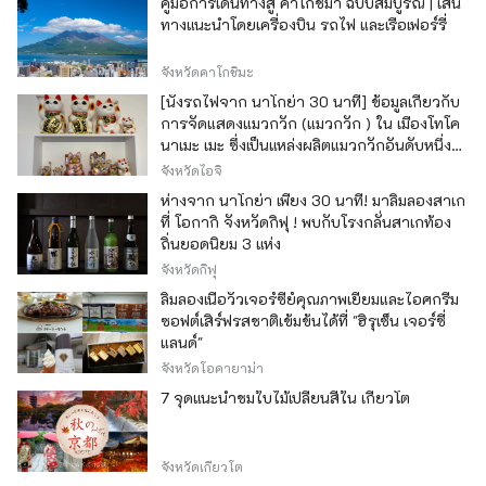
คู่มือการเดินทางสู่ คาโกชิม่า ฉบับสมบูรณ์ | เส้น
ทางแนะนำโดยเครื่องบิน รถไฟ และเรือเฟอร์รี่
จังหวัดคาโกชิมะ
[นั่งรถไฟจาก นาโกย่า 30 นาที] ข้อมูลเกี่ยวกับ
การจัดแสดงแมวกวัก (แมวกวัก ) ใน เมืองโทโค
นาเมะ เมะ ซึ่งเป็นแหล่งผลิตแมวกวักอันดับหนึ่ง
ของญี่ปุ่น
จังหวัดไอจิ
ห่างจาก นาโกย่า เพียง 30 นาที! มาลิ้มลองสาเก
ที่ โอกากิ จังหวัดกิฟุ ! พบกับโรงกลั่นสาเกท้อง
ถิ่นยอดนิยม 3 แห่ง
จังหวัดกิฟุ
ลิ้มลองเนื้อวัวเจอร์ซีย์คุณภาพเยี่ยมและไอศกรีม
ซอฟต์เสิร์ฟรสชาติเข้มข้นได้ที่ "ฮิรุเซ็น เจอร์ซี่
แลนด์"
จังหวัดโอคายาม่า
7 จุดแนะนำชมใบไม้เปลี่ยนสีใน เกียวโต
จังหวัดเกียวโต