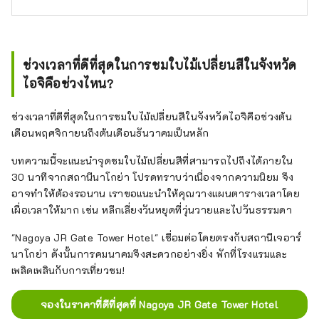
ช่วงเวลาที่ดีที่สุดในการชมใบไม้เปลี่ยนสีในจังหวัด
ไอจิคือช่วงไหน?
ช่วงเวลาที่ดีที่สุดในการชมใบไม้เปลี่ยนสีในจังหวัดไอจิคือช่วงต้น
เดือนพฤศจิกายนถึงต้นเดือนธันวาคมเป็นหลัก
บทความนี้จะแนะนำจุดชมใบไม้เปลี่ยนสีที่สามารถไปถึงได้ภายใน
30 นาทีจากสถานีนาโกย่า โปรดทราบว่าเนื่องจากความนิยม จึง
อาจทำให้ต้องรอนาน เราขอแนะนำให้คุณวางแผนตารางเวลาโดย
เผื่อเวลาให้มาก เช่น หลีกเลี่ยงวันหยุดที่วุ่นวายและไปวันธรรมดา
"Nagoya JR Gate Tower Hotel" เชื่อมต่อโดยตรงกับสถานีเจอาร์
นาโกย่า ดังนั้นการคมนาคมจึงสะดวกอย่างยิ่ง พักที่โรงแรมและ
เพลิดเพลินกับการเที่ยวชม!
จองในราคาที่ดีที่สุดที่ Nagoya JR Gate Tower Hotel