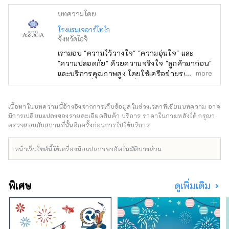
บทความโดย
โรงแรมเจอาร์โทไก
จังหวัดไอจิ
เรามอบ "ความไว้วางใจ" "ความอุ่นใจ" และ
"ความปลอดภัย" ด้วยความจริงใจ "ลูกค้ามาก่อน"
more
และบริการคุณภาพสูง โดยใช้เครือข่ายรถไฟที่
สนับสนุนญี่ปุ่นอย่างเต็มที่ เรายินดีต้อนรับลูกค้า
จากประเทศญี่ปุ่นและต่างประเทศด้วยการต้อนรับ
ที่ดีที่สุดและการต้อนรับที่ดีที่สุดเพื่อตอบสนองทุก
เนื้อหาในบทความนี้อ้างอิงจากการเก็บข้อมูลในช่วงเวลาที่เขียนบทความ อาจ
ความต้องการของคุณ
มีการเปลี่ยนแปลงของรายละเอียดสินค้า บริการ ราคาในภายหลังได้ กรุณา
ตรวจสอบกับสถานที่นั้นอีกครั้งก่อนการไปใช้บริการ
หน้าเว็บไซต์นี้ใช้เครื่องมือแปลภาษาอัตโนมัติบางส่วน
พิเศษ
ดูเพิ่มเติม