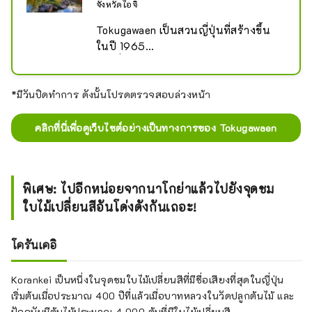
จังหวัดไอจิ
Tokugawaen เป็นสวนญี่ปุ่นที่สร้างขึ้น
ในปี 1965

เป็นที่รู้จักว่าอยู่ติดกับพิพิธภัณฑ์ศิลปะโท
คุงาวะ
*มีวันปิดทำการ ดังนั้นโปรดตรวจสอบล่วงหน้า
คลิกที่นี่เพื่อดูเว็บไซต์อย่างเป็นทางการของ Tokugawaen
พิเศษ: ไปอีกหน่อยจากนาโกย่าแล้วไปยังจุดชม
ใบไม้เปลี่ยนสีอันโด่งดังกันเถอะ!
โครันเคอิ
Korankei เป็นหนึ่งในจุดชมใบไม้เปลี่ยนสีที่มีชื่อเสียงที่สุดในญี่ปุ่น
เริ่มต้นเมื่อประมาณ 400 ปีที่แล้วเมื่อบาทหลวงในวัดปลูกต้นไม้ และ
ปัจจุบันมีต้นไม้ประมาณ 4,000 ต้นที่มีใบไม้เปลี่ยนสี