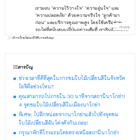
เรามอบ "ความไว้วางใจ" "ความอุ่นใจ" และ
"ความปลอดภัย" ด้วยความจริงใจ "ลูกค้ามา
ก่อน" และบริการคุณภาพสูง โดยใช้เครือข่าย
more
รถไฟที่สนับสนุนญี่ปุ่นอย่างเต็มที่ เรายินดีต้อนรับ
ลูกค้าจากประเทศญี่ปุ่นและต่างประเทศด้วยการ
บริการนี้รวมโฆษณาที่ได้รับการสนับสนุน
ต้อนรับที่ดีที่สุดและการต้อนรับที่ดีที่สุดเพื่อตอบ
สนองทุกความต้องการของคุณ
สารบัญ
ช่วงเวลาที่ดีที่สุดในการชมใบไม้เปลี่ยนสีในจังหวัด
ไอจิคือช่วงไหน?
คุณสามารถไปภายใน 30 นาทีจากสถานีนาโกย่า!
4 จุดชมใบไม้เปลี่ยนสีในเมืองนาโกย่า
พิเศษ: ไปอีกหน่อยจากนาโกย่าแล้วไปยังจุดชม
ใบไม้เปลี่ยนสีอันโด่งดังกันเถอะ!
กรุณาพักที่โรงแรมโดยตรงเหนือสถานีนาโกย่า