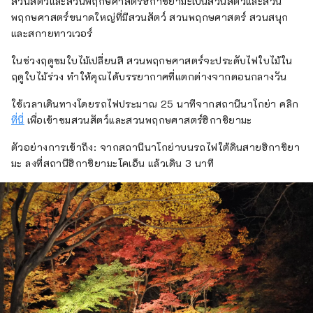
สวนสัตว์และสวนพฤกษศาสตร์ฮิกาชิยามะเป็นสวนสัตว์และสวน
พฤกษศาสตร์ขนาดใหญ่ที่มีสวนสัตว์ สวนพฤกษศาสตร์ สวนสนุก
และสกายทาวเวอร์
ในช่วงฤดูชมใบไม้เปลี่ยนสี สวนพฤกษศาสตร์จะประดับไฟใบไม้ใน
ฤดูใบไม้ร่วง ทำให้คุณได้บรรยากาศที่แตกต่างจากตอนกลางวัน
ใช้เวลาเดินทางโดยรถไฟประมาณ 25 นาทีจากสถานีนาโกย่า คลิก
ที่นี่
เพื่อเข้าชมสวนสัตว์และสวนพฤกษศาสตร์ฮิกาชิยามะ
ตัวอย่างการเข้าถึง: จากสถานีนาโกย่าบนรถไฟใต้ดินสายฮิกาชิยา
มะ ลงที่สถานีฮิกาชิยามะโคเอ็น แล้วเดิน 3 นาที