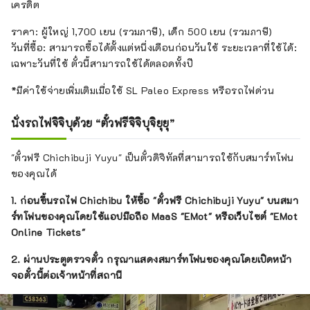
เครดิต
ราคา: ผู้ใหญ่ 1,700 เยน (รวมภาษี), เด็ก 500 เยน (รวมภาษี)
วันที่ซื้อ: สามารถซื้อได้ตั้งแต่หนึ่งเดือนก่อนวันใช้ ระยะเวลาที่ใช้ได้:
เฉพาะวันที่ใช้ ตั๋วนี้สามารถใช้ได้ตลอดทั้งปี
*มีค่าใช้จ่ายเพิ่มเติมเมื่อใช้ SL Paleo Express หรือรถไฟด่วน
นั่งรถไฟจิจิบุด้วย “ตั๋วฟรีจิจิบุจิยุยุ”
"ตั๋วฟรี Chichibuji Yuyu" เป็นตั๋วดิจิทัลที่สามารถใช้กับสมาร์ทโฟน
ของคุณได้
1. ก่อนขึ้นรถไฟ Chichibu ให้ซื้อ "ตั๋วฟรี Chichibuji Yuyu" บนสมา
ร์ทโฟนของคุณโดยใช้แอปมือถือ MaaS "EMot" หรือเว็บไซต์ "EMot
Online Tickets"
2.
ผ่านประตูตรวจตั๋ว กรุณาแสดงสมาร์ทโฟนของคุณโดยเปิดหน้า
จอตั๋วนี้ต่อเจ้าหน้าที่สถานี