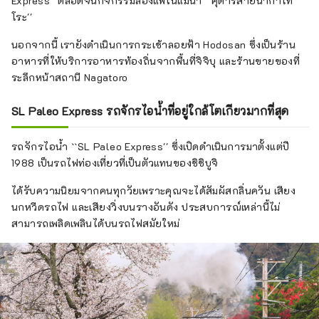
Express'' ตลอดจนกิจกรรมล่องแพในแม่น้ำ ``คุดาริสายนากาโท
โระ''
นอกจากนี้ เรายังดำเนินการกระเช้าลอยฟ้า Hodosan ซึ่งเป็นร้าน
อาหารที่ให้บริการอาหารท้องถิ่นจากพื้นที่จิจิบุ และร้านขายของที่
ระลึกหน้าสถานี Nagatoro
SL Paleo Express รถจักรไอน้ำที่อยู่ใกล้โตเกียวมากที่สุด
รถจักรไอน้ำ ``SL Paleo Express'' ซึ่งเปิดดำเนินการมาตั้งแต่ปี
1988 เป็นรถไฟท่องเที่ยวที่เป็นตัวแทนของชิชิบูจิ
ได้รับความนิยมจากคนทุกวัยเพราะคุณจะได้สัมผัสกลิ่นควัน เสียง
นกหวีดรถไฟ และเสียงวิ่งบนรางอันดัง ประสบการณ์เหล่านี้ไม่
สามารถเพลิดเพลินได้บนรถไฟสมัยใหม่