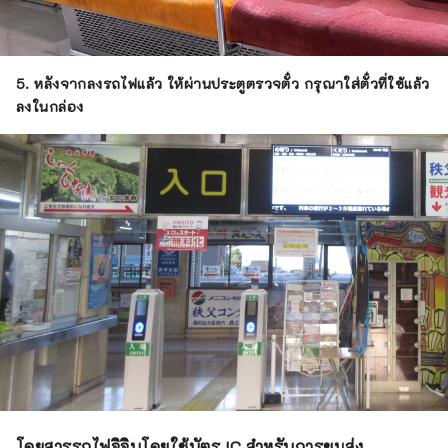
5. หลังจากลงรถไฟแล้ว ให้ผ่านประตูตรวจตั๋ว กรุณาใส่ตั๋วที่ใช้แล้ว
ลงในกล่อง
โดยสารรถไฟจิจิบุโดยใช้บัตร IC สำหรับการขนส่ง