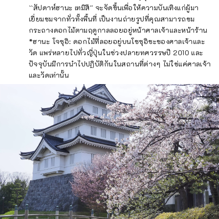
``สัปดาห์ฮานะ เทมิสึ'' จะจัดขึ้นเพื่อให้ความบันเทิงแก่ผู้มา
เยี่ยมชมจากทั่วทั้งพื้นที่ เป็นงานถ่ายรูปที่คุณสามารถชม
กระถางดอกไม้ตามฤดูกาลลอยอยู่หน้าศาลเจ้าและหน้าร้าน
*ฮานะ โจซุอิ: ดอกไม้ที่ลอยอยู่บนโชซุอิชะของศาลเจ้าและ
วัด แพร่หลายไปทั่วญี่ปุ่นในช่วงปลายทศวรรษปี 2010 และ
ปัจจุบันมีการนำไปปฏิบัติกันในสถานที่ต่างๆ ไม่ใช่แค่ศาลเจ้า
และวัดเท่านั้น