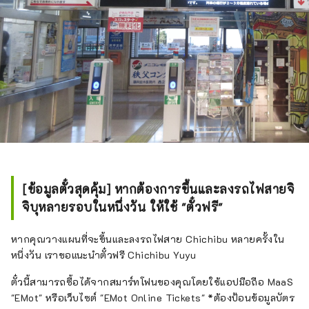
[ข้อมูลตั๋วสุดคุ้ม] หากต้องการขึ้นและลงรถไฟสายจิ
จิบุหลายรอบในหนึ่งวัน ให้ใช้ "ตั๋วฟรี"
หากคุณวางแผนที่จะขึ้นและลงรถไฟสาย Chichibu หลายครั้งใน
หนึ่งวัน เราขอแนะนำตั๋วฟรี Chichibu Yuyu
ตั๋วนี้สามารถซื้อได้จากสมาร์ทโฟนของคุณโดยใช้แอปมือถือ MaaS
"EMot" หรือเว็บไซต์ "EMot Online Tickets" *ต้องป้อนข้อมูลบัตร