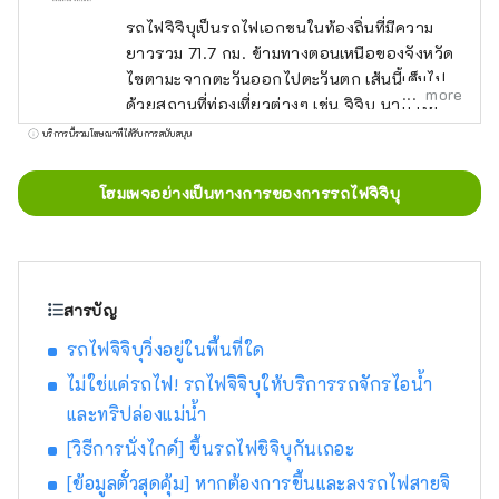
รถไฟจิจิบุเป็นรถไฟเอกชนในท้องถิ่นที่มีความ
ยาวรวม 71.7 กม. ข้ามทางตอนเหนือของจังหวัด
ไซตามะจากตะวันออกไปตะวันตก เส้นนี้เต็มไป
more
ด้วยสถานที่ท่องเที่ยวต่างๆ เช่น จิจิบุ นากาโท
โระ โยริอิ ฟุคายะ เกียวดะ และฮันยู ทำให้เป็น
บริการนี้รวมโฆษณาที่ได้รับการสนับสนุน
เส้นที่ให้คุณเดินทางผ่านพื้นที่ที่อุดมไปด้วย
ธรรมชาติได้ คุณสามารถเพลิดเพลินกับทิวทัศน์
โฮมเพจอย่างเป็นทางการของการรถไฟจิจิบุ
ตามฤดูกาลของชนบทและหุบเขาริมแม่น้ำอา
ราคาวะ นอกจากนี้เรายังดำเนินธุรกิจการท่อง
เที่ยวต่างๆ ตลอดสาย รวมถึงรถจักรไอน้ำที่อยู่
ใกล้กับใจกลางเมืองมากที่สุด ``SL Paleo
Express'' และ ``Nagatoro Line Kudari''
สารบัญ
รถไฟจิจิบุวิ่งอยู่ในพื้นที่ใด
ไม่ใช่แค่รถไฟ! รถไฟจิจิบุให้บริการรถจักรไอน้ำ
และทริปล่องแม่น้ำ
[วิธีการนั่งไกด์] ขึ้นรถไฟชิจิบุกันเถอะ
[ข้อมูลตั๋วสุดคุ้ม] หากต้องการขึ้นและลงรถไฟสายจิ