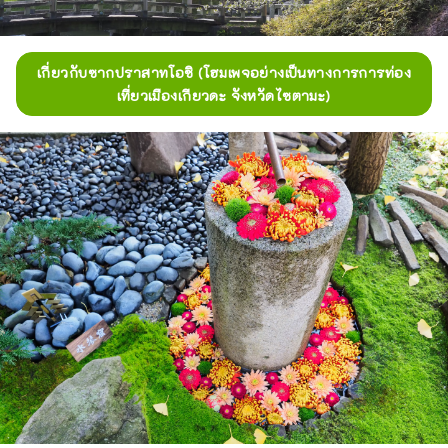
เกี่ยวกับซากปราสาทโอชิ (โฮมเพจอย่างเป็นทางการการท่อง
เที่ยวเมืองเกียวดะ จังหวัดไซตามะ)