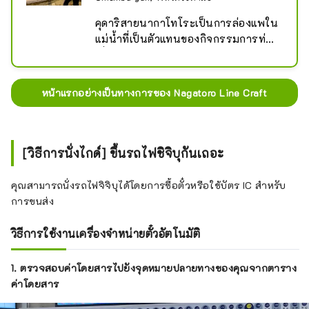
คุดาริสายนากาโทโระเป็นการล่องแพใน
แม่น้ำที่เป็นตัวแทนของกิจกรรมการท่อง
เที่ยวและสันทนาการของนากาโทโระ 
เปิดให้บริการในปี 1915 และดำเนินการ
โดยตรงโดยรถไฟ Chichibu ตั้งแต่ปี 
หน้าแรกอย่างเป็นทางการของ Nagatoro Line Craft
1923

คุดาริสายนากาโทโระจะพาคุณล่องไป
ตามแม่น้ำนากาโทโระ ซึ่งเป็นจุดชมวิว
และอนุสรณ์สถานทางธรรมชาติที่
[วิธีการนั่งไกด์] ขึ้นรถไฟชิจิบุกันเถอะ
กำหนดระดับประเทศด้วยเรือญี่ปุ่นแบบ
ดั้งเดิม คุณสามารถนั่งเรือญี่ปุ่นที่ขับโดย
คุณสามารถนั่งรถไฟจิจิบุได้โดยการซื้อตั๋วหรือใช้บัตร IC สำหรับ
คนพายเรือที่มีประสบการณ์ และ
การขนส่ง
เพลิดเพลินไปกับทัศนียภาพอันงดงาม
ของริมแม่น้ำที่เปลี่ยนแปลงไปตลอด
วิธีการใช้งานเครื่องจำหน่ายตั๋วอัตโนมัติ
ฤดูกาลในขณะที่คุณล่องเรือไปตาม
แม่น้ำ คุณยังจะได้สัมผัสกับความตื่นเต้น
1. ตรวจสอบค่าโดยสารไปยังจุดหมายปลายทางของคุณจากตาราง
บนแก่งอีกด้วย

ค่าโดยสาร
ประสบการณ์การมองดูแม่น้ำไปตาม
หุบเขาในช่วงใบไม้เปลี่ยนสีนั้นพิเศษเป็น