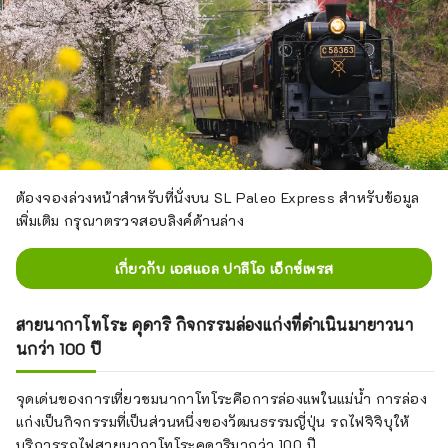
ต้องจองล่วงหน้าสำหรับที่นั่งบน SL Paleo Express สำหรับข้อมูล
เพิ่มเติม กรุณาตรวจสอบลิงค์ด้านล่าง
เกี่ยวกับ เอสแอล ปาลีโอ เอ็กซ์เพรส
สายนากาโทโระ คุดาริ กิจกรรมล่องแก่งที่ดำเนินมายาวนา
นกว่า 100 ปี
จุดเด่นของการเที่ยวชมนากาโทโระคือการล่องแพในแม่น้ำ การล่อง
แก่งเป็นกิจกรรมที่เป็นส่วนหนึ่งของวัฒนธรรมญี่ปุ่น รถไฟจิจิบุให้
บริการรถไฟสายนากาโทโระคุดาริมากว่า 100 ปี