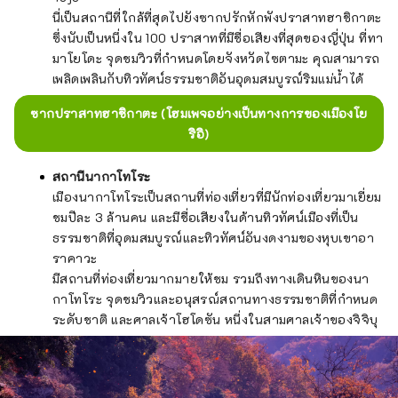
นี่เป็นสถานีที่ใกล้ที่สุดไปยังซากปรักหักพังปราสาทฮาชิกาตะ
ซึ่งนับเป็นหนึ่งใน 100 ปราสาทที่มีชื่อเสียงที่สุดของญี่ปุ่น ที่ทา
มาโยโดะ จุดชมวิวที่กำหนดโดยจังหวัดไซตามะ คุณสามารถ
เพลิดเพลินกับทิวทัศน์ธรรมชาติอันอุดมสมบูรณ์ริมแม่น้ำได้
ซากปราสาทฮาชิกาตะ (โฮมเพจอย่างเป็นทางการของเมืองโย
ริอิ)
สถานีนากาโทโระ
เมืองนากาโทโระเป็นสถานที่ท่องเที่ยวที่มีนักท่องเที่ยวมาเยี่ยม
ชมปีละ 3 ล้านคน และมีชื่อเสียงในด้านทิวทัศน์เมืองที่เป็น
ธรรมชาติที่อุดมสมบูรณ์และทิวทัศน์อันงดงามของหุบเขาอา
ราคาวะ
มีสถานที่ท่องเที่ยวมากมายให้ชม รวมถึงทางเดินหินของนา
กาโทโระ จุดชมวิวและอนุสรณ์สถานทางธรรมชาติที่กำหนด
ระดับชาติ และศาลเจ้าโฮโดซัน หนึ่งในสามศาลเจ้าของจิจิบุ