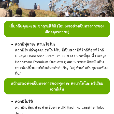
เกี่ยวกับคุมะงะยะ ซากุระสึสึมิ (โฮมเพจอย่างเป็นทางการของ
เมืองคุมากายะ)
สถานีฟุคายะ ฮานะโซโนะ
สถานีใหม่ล่าสุดบนรถไฟจิจิบุ นี่เป็นสถานีที่ใกล้ที่สุดที่ใกล้
Fukaya Hanazono Premium Outlets มากที่สุด ที่ Fukaya
Hanazono Premium Outlets คุณสามารถเพลิดเพลินกับ
การช้อปปิ้งเอาท์เล็ตด้วยคำสำคัญ "อยู่ร่วมกันกับชุมชนท้อง
ถิ่น"
หน้าแรกอย่างเป็นทางการของฟุคายะ ฮานาโซโนะ พรีเมียม
เอาท์เล็ท
สถานีโยริอิ
สถานีเปลี่ยนสายสำหรับสาย JR Hachiko และสาย Tobu
Tojo