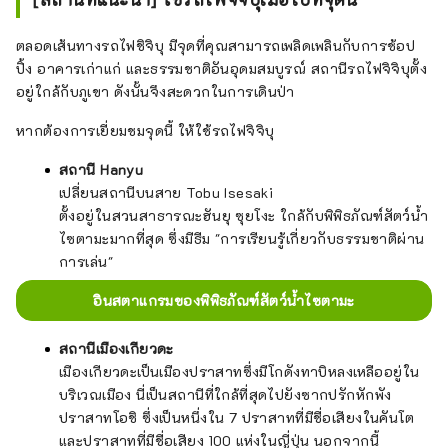
ตลอดเส้นทางรถไฟชิจิบุ มีจุดที่คุณสามารถเพลิดเพลินกับการช้อป
ปิ้ง อาคารเก่าแก่ และธรรมชาติอันอุดมสมบูรณ์ สถานีรถไฟจิจิบุตั้ง
อยู่ใกล้กับภูเขา ดังนั้นจึงสะดวกในการเดินป่า
หากต้องการเยี่ยมชมจุดนี้ ให้ใช้รถไฟจิจิบุ
สถานี Hanyu
เปลี่ยนสถานีบนสาย Tobu Isesaki
ตั้งอยู่ในสวนสาธารณะฮันยุ ซุยโงะ ใกล้กับพิพิธภัณฑ์สัตว์น้ำ
ไซตามะมากที่สุด ซึ่งมีธีม "การเรียนรู้เกี่ยวกับธรรมชาติผ่าน
การเล่น"
อินสตาแกรมของพิพิธภัณฑ์สัตว์น้ำไซตามะ
สถานีเมืองเกียวดะ
เมืองเกียวดะเป็นเมืองปราสาทซึ่งมีโกดังทาบิหลงเหลืออยู่ใน
บริเวณเมือง นี่เป็นสถานีที่ใกล้ที่สุดไปยังซากปรักหักพัง
ปราสาทโอชิ ซึ่งเป็นหนึ่งใน 7 ปราสาทที่มีชื่อเสียงในคันโต
และปราสาทที่มีชื่อเสียง 100 แห่งในญี่ปุ่น นอกจากนี้