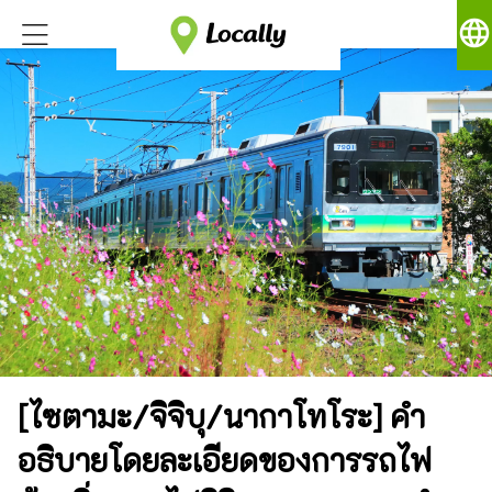
language
[ไซตามะ/จิจิบุ/นากาโทโระ] คำ
อธิบายโดยละเอียดของการรถไฟ