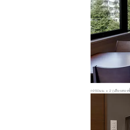
ก950มม. x 2 (เตียงสองชั