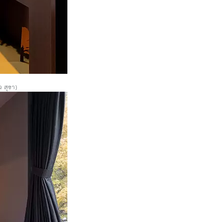
 สุขา)