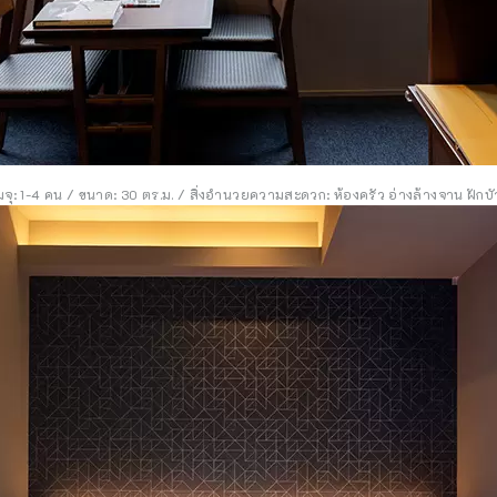
จุ: 1-4 คน / ขนาด: 30 ตร.ม. / สิ่งอำนวยความสะดวก: ห้องครัว อ่างล้างจาน ฝักบัว