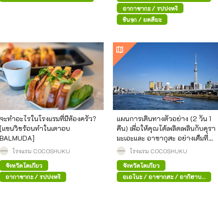
ระ
ระ
อากาซากะ / รปปงหงิ
ชินจูกุ / ยตสึยะ
จะทำอะไรในโรงแรมที่มีห้องครัว?
แผนการเดินทางตัวอย่าง (2 วัน 1
[แซนวิชร้อนทำในเตาอบ
คืน) เพื่อให้คุณได้เพลิดเพลินกับคุรา
BALMUDA]
มะเอะและ อาซากุสะ อย่างเต็มที่
เหมาะสำหรับทริปกลุ่มและทริปสาว
โรงแรม COCOSHUKU
โรงแรม COCOSHUKU
ๆ!
จังหวัดโตเกียว
จังหวัดโตเกียว
อากาซากะ / รปปงหงิ
อุเอโนะ / อาซากุสะ / อากิฮาบา
ระ