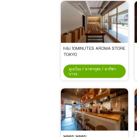
hibi 10MINUTES AROMA STORE
TOKYO
อุเอโนะ / อาซากุสะ / อากิฮา
บาระ
พูดคุย พูดคุย