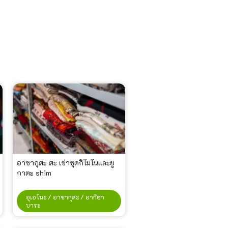
อาซากุสะ สะ เช่าชุดกิโมโนและยู
กาตะ shim
อุเอโนะ / อาซากุสะ / อากิฮา
บาระ