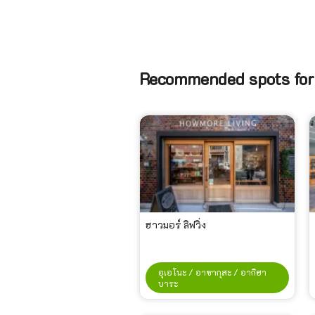
Recommended spots f
ฮาวมอร์ ลิฟวิ่ง
อุเอโนะ / อาซากุสะ / อากิฮา
บาระ