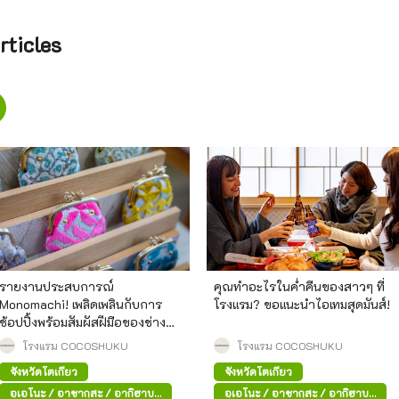
ticles
รายงานประสบการณ์
คุณทำอะไรในค่ำคืนของสาวๆ ที่
Monomachi! เพลิดเพลินกับการ
โรงแรม? ขอแนะนำไอเทมสุดมันส์!
ช้อปปิ้งพร้อมสัมผัสฝีมือของช่าง
ฝีมือและผู้สร้างสรรค์ชาวญี่ปุ่น
โรงแรม COCOSHUKU
โรงแรม COCOSHUKU
จังหวัดโตเกียว
จังหวัดโตเกียว
อุเอโนะ / อาซากุสะ / อากิฮาบา
อุเอโนะ / อาซากุสะ / อากิฮาบา