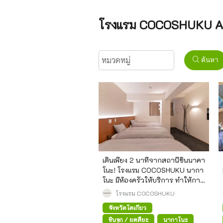
โรงแรม COCOSHUKU Ar
ค้นหา
เดินเพียง 2 นาทีจากสถานีชินนาคา
โนะ! โรงแรม COCOSHUKU นากา
โนะ มีห้องครัวให้บริการ ทำให้การ
เดินทางไปยังชินจูกุสะดวกสบาย
โรงแรม COCOSHUKU
ยิ่งขึ้น
จังหวัดโตเกียว
ชินจูกุ / ยตสึยะ
นากาโนะ