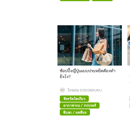
ช้อปปิ้งญี่ปุ่นแบบประหยัดต้องทำ
ยังไง?
โรงแรม COCOSHUKU
จังหวัดโตเกียว
อากาซากะ / รปปงหงิ
ชินจูกุ / ยตสึยะ