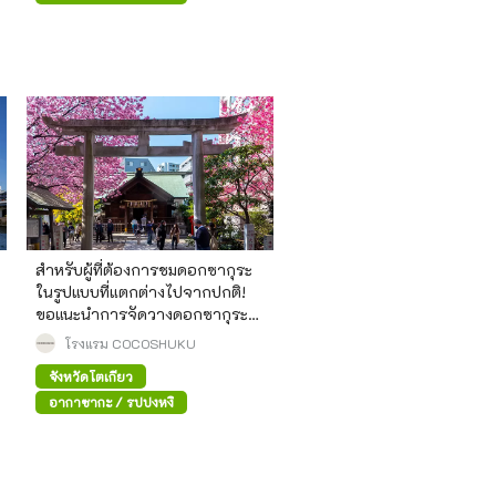
สำหรับผู้ที่ต้องการชมดอกซากุระ
ในรูปแบบที่แตกต่างไปจากปกติ!
ขอแนะนำการจัดวางดอกซากุระ
แบบต่างๆ เพื่อให้คุณได้เพลิดเพลิน
โรงแรม COCOSHUKU
จังหวัดโตเกียว
อากาซากะ / รปปงหงิ