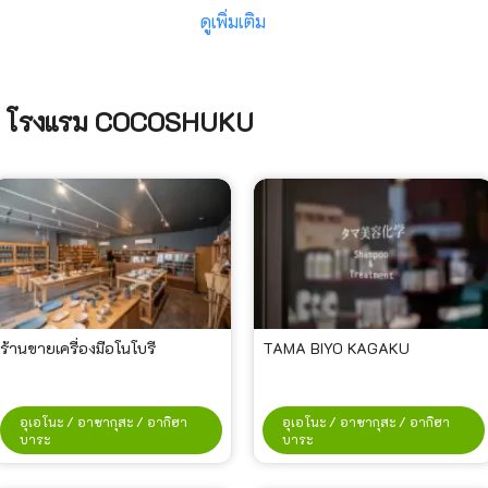
ดูเพิ่มเติม
or โรงแรม COCOSHUKU
ร้านขายเครื่องมือโนโบรี
TAMA BIYO KAGAKU
อุเอโนะ / อาซากุสะ / อากิฮา
อุเอโนะ / อาซากุสะ / อากิฮา
บาระ
บาระ