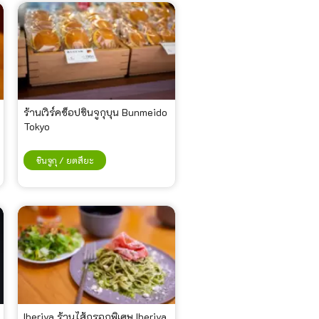
ร้านเวิร์คช็อปชินจูกุบุน Bunmeido
Tokyo
ชินจูกุ / ยตสึยะ
Iberiya ร้านไส้กรอกพิเศษ Iberiya