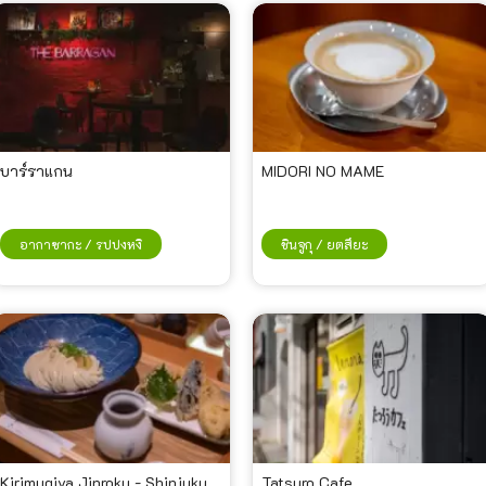
บาร์ราแกน
MIDORI NO MAME
อากาซากะ / รปปงหงิ
ชินจูกุ / ยตสึยะ
Kirimugiya Jinroku - Shinjuku
Tatsuro Cafe