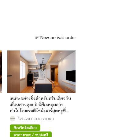
New arrival order
เหมาะอย่างยิ่งสำหรับทริปเที่ยวกับ
เพื่อนสาวสุดเก๋! นี่คือเหตุผลว่า
ทำไมโรงแรมดีไซน์เนอร์สุดหรูที่
ซ่อนตัวอยู่ในย่านอะคาซากะแห่งนี้
โรงแรม COCOSHUKU
จึงเป็นที่แนะนำเป็นอย่างยิ่ง
จังหวัดโตเกียว
อากาซากะ / รปปงหงิ