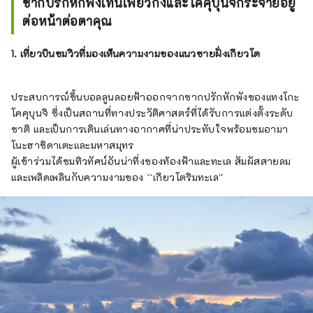
ซากปรักหักพังเท็นเพียวกังและโคคุบุนจิกระจายอยู่
ต่อหน้าต่อตาคุณ
1. เที่ยวบินชมวิวที่มองเห็นความงามของแนวชายฝั่งเกียวโต
ประสบการณ์ขึ้นบอลลูนลอยฟ้าออกจากซากปรักหักพังของแทงโกะ
โคคุบุนจิ ซึ่งเป็นสถานที่ทางประวัติศาสตร์ที่ได้รับการแต่งตั้งระดับ
ชาติ และเป็นการเดินเล่นทางอากาศที่น่าประทับใจพร้อมชมอามา
โนะฮาชิดาเตะและมหาสมุทร
ผู้เข้าร่วมได้ชมทิวทัศน์อันน่าทึ่งของท้องฟ้าและทะเล สัมผัสสายลม
และเพลิดเพลินกับความงามของ ``เกียวโตริมทะเล''