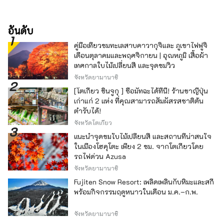
อันดับ
คู่มือเที่ยวชมทะเลสาบคาวากุจิและ ภูเขาไฟฟูจิ
เดือนตุลาคมและพฤศจิกายน | อุณหภูมิ เสื้อผ้า
เทศกาลใบไม้เปลี่ยนสี และจุดชมวิว
จังหวัดยามานาชิ
[โตเกียว ชินจูกุ ] ซื้อมัทฉะได้ที่นี่! ร้านชาญี่ปุ่น
เก่าแก่ 2 แห่ง ที่คุณสามารถสัมผัสรสชาติต้น
ตำรับได้!
จังหวัดโตเกียว
แนะนำจุดชมใบไม้เปลี่ยนสี และสถานที่น่าสนใจ
ในเมืองโฮคุโตะ เพียง 2 ชม. จากโตเกียวโดย
รถไฟด่วน Azusa
จังหวัดยามานาชิ
Fujiten Snow Resort: เพลิดเพลินกับหิมะและสกี
พร้อมกิจกรรมฤดูหนาวในเดือน ม.ค.–ก.พ.
จังหวัดยามานาชิ