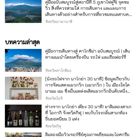
คู่มือฉบับสมบูรณ์สู่สถานีที่ 5 ภูเขาไฟฟูจิ| จุดชม
วิว สิ่งที่ควรสวมใส่ การเดินทาง และแผนการ
เดินทางตัวอย่างสำหรับการเที่ยวชมทะเลสาบคา
วากุจิ
จังหวัดยามานาชิ
บทความล่าสุด
คู่มือการเดินทางสู่ คาโกชิม่า ฉบับสมบูรณ์ | เส้น
ทางแนะนำโดยเครื่องบิน รถไฟ และเรือเฟอร์รี่
จังหวัดคาโกชิมะ
[นั่งรถไฟจาก นาโกย่า 30 นาที] ข้อมูลเกี่ยวกับ
การจัดแสดงแมวกวัก (แมวกวัก ) ใน เมืองโทโค
นาเมะ เมะ ซึ่งเป็นแหล่งผลิตแมวกวักอันดับหนึ่ง
ของญี่ปุ่น
จังหวัดไอจิ
ห่างจาก นาโกย่า เพียง 30 นาที! มาลิ้มลองสาเก
ที่ โอกากิ จังหวัดกิฟุ ! พบกับโรงกลั่นสาเกท้อง
ถิ่นยอดนิยม 3 แห่ง
จังหวัดกิฟุ
ลิ้มลองเนื้อวัวเจอร์ซีย์คุณภาพเยี่ยมและไอศกรีม