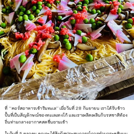
ที่ ``คอร์สอาหารเช้าริมทะเล'' เมื่อวันที่ 28 กันยายน เราได้รับข้าว
ปั้นที่เป็นสัญลักษณ์ของทะเลแทงโก้ และเราเพลิดเพลินกับรสชาติท้อง
ถิ่นท่ามกลางอากาศสดชื่นยามเช้า
ในวันที่ 5 ตุลาคม คุณจะได้สัมผัสประสบการณ์การทำบาระซูชิแบบ