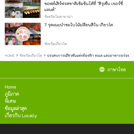
ซอฟต์เสิร์ฟรสชาติเข้มข้นได้ที่ "ฮิรุเซ็น เจอร์ซี่
แลนด์"
จังหวัดโอคายาม่า
7 จุดแนะนำชมใบไม้เปลี่ยนสีใน เกียวโต
จังหวัดเกียวโต
HOME
จังหวัดเกียวโต
ประสบการณ์ฟิวชั่นแห่งท้องฟ้า ทะเล และอาหารอร่อย 
language
ภาษาไทย
Home
ภูมิภาค
พิเศษ
ข้อมูลล่าสุด
เกี่ยวกับ Locally