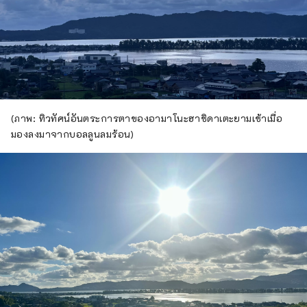
(ภาพ: ทิวทัศน์อันตระการตาของอามาโนะฮาชิดาเตะยามเช้าเมื่อ
มองลงมาจากบอลลูนลมร้อน)