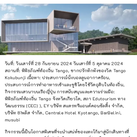
วันที่: วันเสาร์ที่ 28 กันยายน 2024 วันเสาร์ที่ 5 ตุลาคม 2024
สถานที่: พิพิธภัณฑ์ท้องถิ่น Tango, ซากปรักหักพังของวัด Tango
Kokubunji เนื้อหา: ประสบการณ์นั่งบอลลูนอากาศร้อน,
ประสบการณ์การทำอาหารเช้าและซูชิโดยใช้วัตถุดิบในท้องถิ่น,
กิจกรรมเสวนาบนเรือญี่ปุ่น การสนับสนุนและความร่วมมือ:
พิพิธภัณฑ์ท้องถิ่น Tango จังหวัดเกียวโต, สภา Edutourism ทาง
วัฒนธรรม (CEC) ), EY บริษัท สแตรทจีแอนด์คอนซัลติ้ง จำกัด,
บริษัท 81พลัส จำกัด, Centrale Hotel Kyotango, BarBelini,
musubi
กิจกรรมนี้เป็นโอกาสพิเศษที่จะนำเสน่ห์ของแทงโก้มาสู่นักเดินทางที่