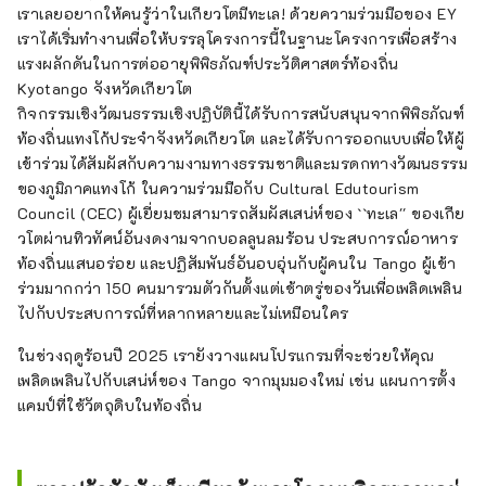
เราเลยอยากให้คนรู้ว่าในเกียวโตมีทะเล! ด้วยความร่วมมือของ EY
เราได้เริ่มทำงานเพื่อให้บรรลุโครงการนี้ในฐานะโครงการเพื่อสร้าง
แรงผลักดันในการต่ออายุพิพิธภัณฑ์ประวัติศาสตร์ท้องถิ่น
Kyotango จังหวัดเกียวโต
กิจกรรมเชิงวัฒนธรรมเชิงปฏิบัตินี้ได้รับการสนับสนุนจากพิพิธภัณฑ์
ท้องถิ่นแทงโก้ประจำจังหวัดเกียวโต และได้รับการออกแบบเพื่อให้ผู้
เข้าร่วมได้สัมผัสกับความงามทางธรรมชาติและมรดกทางวัฒนธรรม
ของภูมิภาคแทงโก้ ในความร่วมมือกับ Cultural Edutourism
Council (CEC) ผู้เยี่ยมชมสามารถสัมผัสเสน่ห์ของ ``ทะเล'' ของเกีย
วโตผ่านทิวทัศน์อันงดงามจากบอลลูนลมร้อน ประสบการณ์อาหาร
ท้องถิ่นแสนอร่อย และปฏิสัมพันธ์อันอบอุ่นกับผู้คนใน Tango ผู้เข้า
ร่วมมากกว่า 150 คนมารวมตัวกันตั้งแต่เช้าตรู่ของวันเพื่อเพลิดเพลิน
ไปกับประสบการณ์ที่หลากหลายและไม่เหมือนใคร
ในช่วงฤดูร้อนปี 2025 เรายังวางแผนโปรแกรมที่จะช่วยให้คุณ
เพลิดเพลินไปกับเสน่ห์ของ Tango จากมุมมองใหม่ เช่น แผนการตั้ง
แคมป์ที่ใช้วัตถุดิบในท้องถิ่น