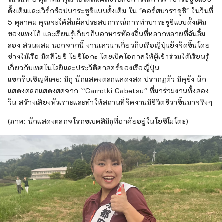
ดั้งเดิมและเวิร์กช็อปบาระซูชิแบบดั้งเดิม ใน "คอร์สบาราซูชิ" ในวันที่
5 ตุลาคม คุณจะได้สัมผัสประสบการณ์การทำบาระซูชิแบบดั้งเดิม
ของแทงโก้ และเรียนรู้เกี่ยวกับอาหารท้องถิ่นที่หลากหลายที่ฉันลิ้ม
ลอง ส่วนผสม นอกจากนี้ งานเสวนาเกี่ยวกับเรือญี่ปุ่นยังจัดขึ้นโดย
ช่างไม้เรือ มิตสึโยชิ โยชิโอกะ โดยเปิดโอกาสให้ผู้เข้าร่วมได้เรียนรู้
เกี่ยวกับเทคโนโลยีและประวัติศาสตร์ของเรือญี่ปุ่น
แขกรับเชิญพิเศษ: มิกุ นักแสดงตลกแสดงสด ปรากฏตัว มิคุซัง นัก
แสดงตลกแสดงสดจาก ``Carrotki Cabetsu'' ที่มาร่วมงานทั้งสอง
วัน สร้างเสียงหัวเราะและทำให้สถานที่จัดงานมีชีวิตชีวาขึ้นมาจริงๆ
(ภาพ: นักแสดงตลกจโรกขเบตสึมิกุที่อาศัยอยู่ในโยชิโมโตะ)