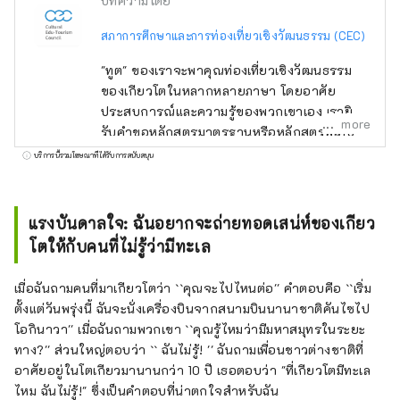
บทความโดย
สภาการศึกษาและการท่องเที่ยวเชิงวัฒนธรรม (CEC)
"ทูต" ของเราจะพาคุณท่องเที่ยวเชิงวัฒนธรรม
ของเกียวโตในหลากหลายภาษา โดยอาศัย
ประสบการณ์และความรู้ของพวกเขาเอง เรายินดี
more
รับคำขอหลักสูตรมาตรฐานหรือหลักสูตรพิเศษ
แบบหนึ่งวัน เพื่อช่วยให้คุณสร้างวันที่น่าจดจำใน
บริการนี้รวมโฆษณาที่ได้รับการสนับสนุน
เกียวโต มอบโอกาสให้คุณได้เรียนรู้และสัมผัส
ประสบการณ์ต่างๆ เช่น ศาลเจ้า วัด สวน
สถาปัตยกรรมสมัยใหม่ วัฒนธรรมอาหาร ศิลปะ
แรงบันดาลใจ: ฉันอยากจะถ่ายทอดเสน่ห์ของเกียว
การแสดงแบบดั้งเดิม และอื่นๆ อีกมากมาย รวม
โตให้กับคนที่ไม่รู้ว่ามีทะเล
ถึงพบปะกับผู้คนในท้องถิ่นที่จะสร้างความทรงจำ
ที่ดีที่สุด นอกจากทัวร์พร้อมไกด์แล้ว เรายังมอบ
เมื่อฉันถามคนที่มาเกียวโตว่า ``คุณจะไปไหนต่อ'' คำตอบคือ ``เริ่ม
ประสบการณ์พิเศษต่างๆ ตั้งแต่กิจกรรมที่ใช้
ตั้งแต่วันพรุ่งนี้ ฉันจะนั่งเครื่องบินจากสนามบินนานาชาติคันไซไป
สถานที่อันเป็นเอกลักษณ์ ไปจนถึงแผนการที่ให้
โอกินาวา'' เมื่อฉันถามพวกเขา ``คุณรู้ไหมว่ามีมหาสมุทรในระยะ
คุณได้เพลิดเพลินกับวัฒนธรรมเกียวโตอย่างเต็มที่
ทาง?'' ส่วนใหญ่ตอบว่า `` ฉันไม่รู้! '' ฉันถามเพื่อนชาวต่างชาติที่
ตลอดทั้งฤดูกาล
อาศัยอยู่ในโตเกียวมานานกว่า 10 ปี เธอตอบว่า "ที่เกียวโตมีทะเล
ไหม ฉันไม่รู้!" ซึ่งเป็นคำตอบที่น่าตกใจสำหรับฉัน