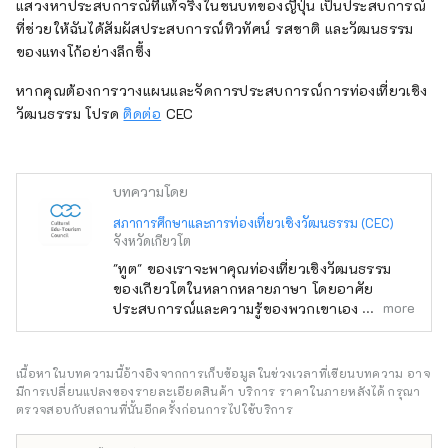
แสวงหาประสบการณ์ที่แท้จริงในชนบทของญี่ปุ่น เป็นประสบการณ์
ที่ช่วยให้ฉันได้สัมผัสประสบการณ์ทิวทัศน์ รสชาติ และวัฒนธรรม
ของแทงโก้อย่างลึกซึ้ง
หากคุณต้องการวางแผนและจัดการประสบการณ์การท่องเที่ยวเชิง
วัฒนธรรม โปรด
ติดต่อ
CEC
บทความโดย
สภาการศึกษาและการท่องเที่ยวเชิงวัฒนธรรม (CEC)
จังหวัดเกียวโต
"ทูต" ของเราจะพาคุณท่องเที่ยวเชิงวัฒนธรรม
ของเกียวโตในหลากหลายภาษา โดยอาศัย
more
ประสบการณ์และความรู้ของพวกเขาเอง เรายินดี
รับคำขอหลักสูตรมาตรฐานหรือหลักสูตรพิเศษ
แบบหนึ่งวัน เพื่อช่วยให้คุณสร้างวันที่น่าจดจำใน
เกียวโต มอบโอกาสให้คุณได้เรียนรู้และสัมผัส
เนื้อหาในบทความนี้อ้างอิงจากการเก็บข้อมูลในช่วงเวลาที่เขียนบทความ อาจ
ประสบการณ์ต่างๆ เช่น ศาลเจ้า วัด สวน
มีการเปลี่ยนแปลงของรายละเอียดสินค้า บริการ ราคาในภายหลังได้ กรุณา
สถาปัตยกรรมสมัยใหม่ วัฒนธรรมอาหาร ศิลปะ
ตรวจสอบกับสถานที่นั้นอีกครั้งก่อนการไปใช้บริการ
การแสดงแบบดั้งเดิม และอื่นๆ อีกมากมาย รวมถึง