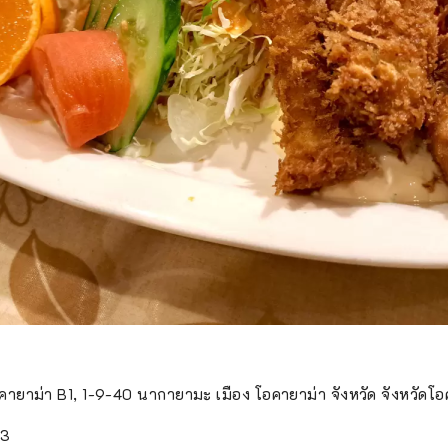
โอคายาม่า B1, 1-9-40 นากายามะ เมือง โอคายาม่า จังหวัด จังหวัดโ
73