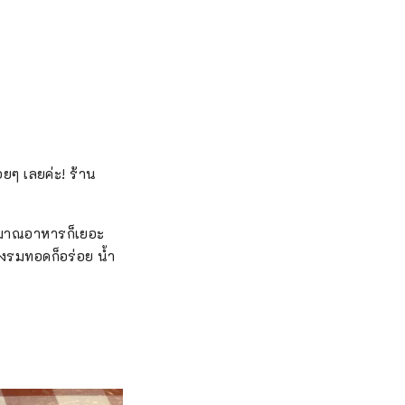
อยๆ เลยค่ะ! ร้าน
ริมาณอาหารก็เยอะ
างรมทอดก็อร่อย น้ำ