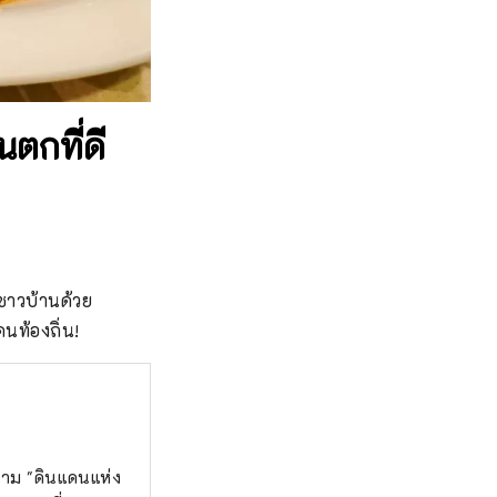
ตกที่ดี
งชาวบ้านด้วย
นท้องถิ่น!
นนาม "ดินแดนแห่ง