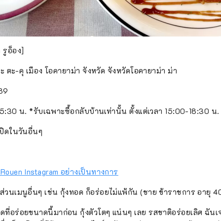
รูอ็อง]
ึชิมะ ตะ-คุ เมือง โอคายาม่า จังหวัด จังหวัดโอคายาม่า ม่า
89
:30 น. *รับเฉพาะซื้อกลับบ้านเท่านั้น ตั้งแต่เวลา 15:00-18:30 น.
ปิดในวันอื่นๆ
Rouen Instagram อย่างเป็นทางการ
ส่วนเมนูอื่นๆ เช่น กุ้งทอด ก็อร่อยไม่แพ้กัน (ชาย ข้าราชการ อายุ 40
อดที่อร่อยขนาดนี้มาก่อน กุ้งตัวโตๆ แน่นๆ เลย รสชาติอร่อยเลิศ ฉั