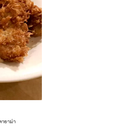
อคายาม่า