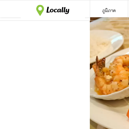
ภูมิภาค