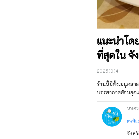
แนะนำโดยค
ที่สุดใน จ
2025.10.14
ร้านนี้มีทั้งเมนูค
บรรยากาศย้อนยุคแล
บทคว
สหพันธ
จังหว