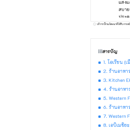
แสงแด
สบายร
ประตูสู่ชิโกกุผ่
ที่ได
บริการนี้รวมโฆษณาที่ได้รับการสน
กลิ่น
องุ่นพิโอเน่! โอคายามะยังเป็นที่ตั้งของ
Castl
สารบัญ
ญี่ปุ
ศิลปะ
1. โอเรียน (เ
2. ร้านอาหาร
3. Kitchen E
4. ร้านอาหาร
5. Western F
6. ร้านอาหา
7. Western F
8. เอบิเมชิยะ