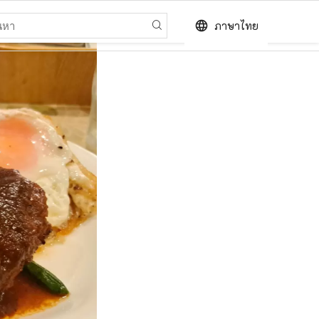
language
ภาษาไทย