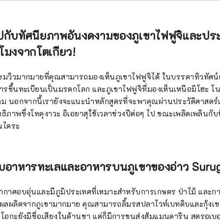
ปกับทัศนียภาพอันงดงามของภูเขาไฟฟูจิและประ
่วโมงจากโตเกียว!
ดชมวิวมากมายที่คุณสามารถมองเห็นภูเขาไฟฟูจิได้ ในบรรดาทิวทัศน์เ
ับการขึ้นทะเบียนเป็นมรดกโลก และภูเขาไฟฟูจิที่มองเห็นเหนือมิโฮะ โน
งดงาม นอกจากนี้เรายังจะแนะนำหลักสูตรที่จะพาคุณผ่านประวัติศาส
ธิภาพซึ่งโทคุงาวะ อิเอยาสุใช้เวลาช่วงปีต่อๆ ไป ขณะเพลิดเพลินกับ
อนไดระ
กับอาหารทะเลและอาหารบนภูเขาของอ่าว Suru
อากาศอบอุ่นและมีภูมิประเทศที่เหมาะสำหรับการเกษตร ป่าไม้ และ
ผลิตจากภูเขามากมาย คุณสามารถลิ้มรสปลาไวท์เบทดิบและกุ้งเชอร์รี
น ชิซูโอกะยังมีชื่อเสียงในด้านชา แต่ก็มีการขนส่งส้มแมนดาริน สตรอเบอ