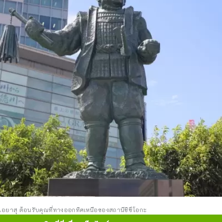
ิเอยาสุ ต้อนรับคุณที่ทางออกทิศเหนือของสถานีชิซึโอกะ