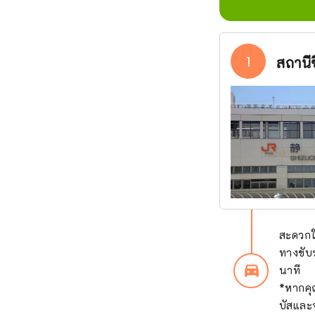
1
สถานี
สะดวกใ
ทางขับ
directions_car_filled
นาที
*หากคุ
บัสและ