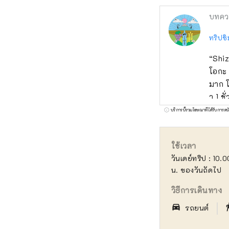
บทคว
ทริปชิ
“Shiz
โอกะ 
มาก โ
า 1 ช
คุณที
บริการนี้รวมโฆษณาที่ได้รับการสน
และส
ใช้เวลา
วันเดย์ทริป : 10.0
น. ของวันถัดไป
วิธีการเดินทาง
｜
directions_car_filled
directi
รถยนต์