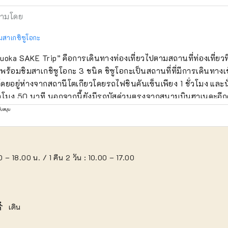
ามโดย
มสาเกชิซูโอกะ
uoka SAKE Trip” คือการเดินทางท่องเที่ยวไปตามสถานที่ท่องเที่ยวท
พร้อมชิมสาเกชิซูโอกะ 3 ชนิด ชิซูโอกะเป็นสถานที่ที่มีการเดินทางเ
ดยอยู่ห่างจากสถานีโตเกียวโดยรถไฟชินคันเซ็นเพียง 1 ชั่วโมง และ
ั่วโมง 50 นาที นอกจากนี้ยังมีรถบัสด่วนตรงจากสนามบินฮาเนดะอีก
่สถานีรถไฟชิซูโอกะด้วยรถบัสเช่าเหมาลำเพื่อให้คุณเพลิดเพลินกับทัว
ับสนุน
ะดวกสบายแม้ว่าคุณจะมีสัมภาระก็ตาม
0 – 18.00 น. / 1 ​​คืน 2 วัน : 10.00 – 17.00
ons_walk
เดิน