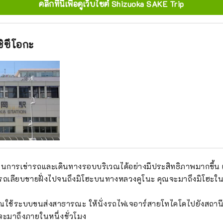
คลิกที่นี่เพื่อดูเว็บไซต์ Shizuoka SAKE Trip
ชิซึโอกะ
นการเช่ารถและเดินทางรอบบริเวณได้อย่างมีประสิทธิภาพมากขึ้น
รถเลียบชายฝั่งไปจนถึงมิโฮะบนทางหลวงคูโนะ คุณจะมาถึงมิโฮะ
ณใช้ระบบขนส่งสาธารณะ ให้นั่งรถไฟเจอาร์สายโทไคโดไปยังสถานีชิ
จะมาถึงภายในหนึ่งชั่วโมง