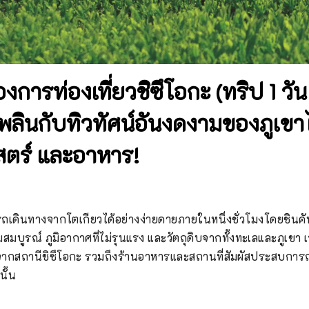
การท่องเที่ยวชิซึโอกะ (ทริป 1 วัน 
ดเพลินกับทิวทัศน์อันงดงามของภูเขา
สตร์ และอาหาร!
รถเดินทางจากโตเกียวได้อย่างง่ายดายภายในหนึ่งชั่วโมงโดยชินคัน
ดมสมบูรณ์ ภูมิอากาศที่ไม่รุนแรง และวัตถุดิบจากทั้งทะเลและภูเข
ด้จากสถานีชิซึโอกะ รวมถึงร้านอาหารและสถานที่สัมผัสประสบการ
นั้น