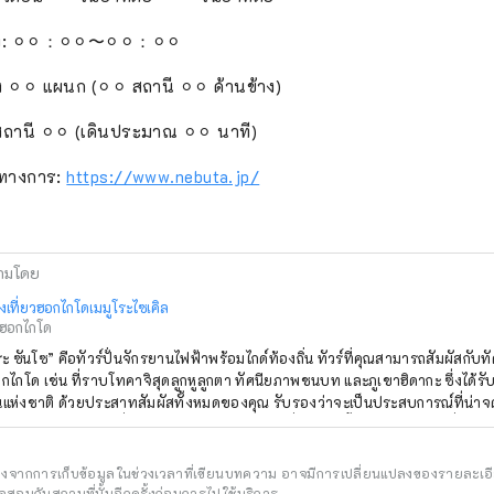
: ⚪︎⚪︎：⚪︎⚪︎〜⚪︎⚪︎：⚪︎⚪︎
ง ⚪︎⚪︎ แผนก (⚪︎⚪︎ สถานี ⚪︎⚪︎ ด้านข้าง)
: สถานี ⚪︎⚪︎ (เดินประมาณ ⚪︎⚪︎ นาที)
นทางการ:
https://www.nebuta.jp/
ามโดย
งเที่ยวฮอกไกโดเมมูโระไซเคิล
ดฮอกไกโด
โซ” คือทัวร์ปั่นจักรยานไฟฟ้าพร้อมไกด์ท้องถิ่น ทัวร์ที่คุณสามารถสัมผัสกับทัศนียภาพอันงดงาม
ไกโด เช่น ที่ราบโทคาจิสุดลูกหูลูกตา ทัศนียภาพชนบท และภูเขาฮิดากะ ซึ่งได้รั
ห่งชาติ ด้วยประสาทสัมผัสทั้งหมดของคุณ รับรองว่าจะเป็นประสบการณ์ที่น่าจดจำ นอกจากทัว
ด้สัมผัสกับการเก็บเกี่ยว การทำฟาร์มโคนม การขี่ม้า และลิ้มรสอาหารท้องถิ่นแล้ว ย
เขาและท้องทะเลอีกด้วย และยังมีทัวร์ให้บริการทั่วบริเวณโทคาจิ โดยเฉพาะในเม
ารของคุณโดยอิงตามเวลาและระยะ
อิงจากการเก็บข้อมูลในช่วงเวลาที่เขียนบทความ อาจมีการเปลี่ยนแปลงของรายละเอ
ทางที่คุณต้องการ [ดำเนินการโดย Tokachi Plus General Incorporated Association]
สอบกับสถานที่นั้นอีกครั้งก่อนการไปใช้บริการ