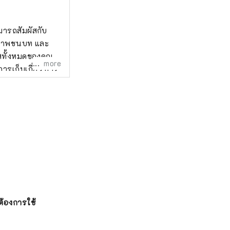
ียภาพชนบท และ
ัสทั้งหมดของคุณ
more
ได้ชมเนินเขาและ
ืองเมมูโระและ
ต้องการใช้