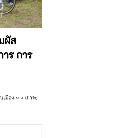
มผัส
ดการ การ
ในเมือง ⚪︎⚪︎ เราจะ