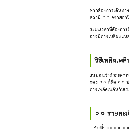
หากต้องการเดินทางจา
สถานี ⚪︎⚪︎ จากสถานี
ระยะเวลาที่ต้องการ
อาจมีการเปลี่ยนแปล
วิธีเพลิดเพลิ
แน่นอนว่าตัวละครหลั
ของ ⚪︎⚪︎ ก็คือ ⚪︎⚪︎
การเพลิดเพลินกับเ
⚪︎⚪︎ รายละ
・วันที่: ⚪︎⚪︎⚪︎⚪︎ ⚪︎