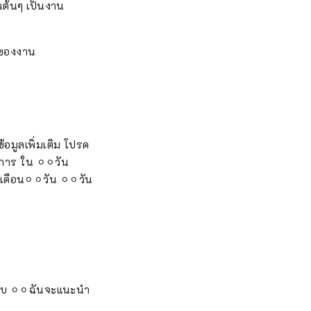
อนต้นๆ เป็นงาน
 ของงาน
ข้อมูลเพิ่มเติม โปรด
าร ใน ⚪︎⚪︎วัน
เดือน⚪︎⚪︎วัน ⚪︎⚪︎วัน
ยรอบ ⚪︎⚪︎ฉันจะแนะนำ