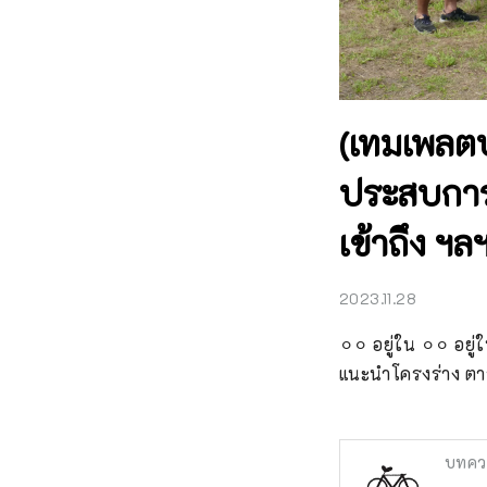
(เทมเพลตบท
ประสบการณ
เข้าถึง ฯล
2023.11.28
⚪︎⚪︎ อยู่ใน ⚪︎⚪︎ อย
แนะนำโครงร่าง ตาร
บทคว