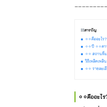
ーーーーーーーー
สารบัญ
⚪︎⚪︎คืออะไร?
⚪︎⚪︎ปี ⚪︎⚪︎ต
⚪︎⚪︎ สถานที่
วิธีเพลิดเพลิน
⚪︎⚪︎ รายละเ
⚪︎⚪︎คืออะไร