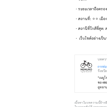
・ระยะเวลาถือครอง
・สถานที่: ⚪︎⚪︎ เมือ
・สถานีที่ใกล้ที่สุด
・ เว็บไซต์อย่างเป็
บทคว
การท่อ
จังหวั
“เมมูโระ ซัน
ของฮอก
อุทยานแ
คุณจะไ
ชมเนิน
โอบิฮิโระ เรายินดีให้คำปรึกษาเกี่ยวกับทัวร์ที่ออกแบบเองตามความต้องก
เนื้อหาในบทความนี้อ้าง
ในภายหลังได้ กรุณาตรวจ