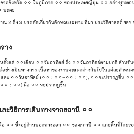
เดิมจากจังหวัด ⚪︎⚪︎ ในภูมิภาค ⚪︎⚪︎ ของประเทศญี่ปุ่น ⚪︎⚪︎ อย่างรูปต
⚪︎ นะคะ
 2 ถึง 3 บรรทัดเกี่ยวกับลักษณะเฉพาะ ที่มา ประวัติศาสตร์ ฯลฯ
าราง
้นตั้งแต่ ⚪︎⚪︎เดือน ⚪︎⚪︎วันอาทิตย์ ถึง ⚪︎⚪︎วันอาทิตย์ตามปกติ สำหรับ
์อย่างเป็นทางการ เนื้อหาของงานจะแตกต่างกันไปในแต่ละกำหนดก
์ และ ⚪︎⚪︎วันอาทิตย์ (⚪︎⚪︎：⚪︎⚪︎~⚪︎⚪︎：⚪︎⚪︎), ⚪︎⚪︎จะปรากฏขึ้น ⚪︎⚪︎
⚪︎⚪︎：⚪︎⚪︎) คือ ⚪︎⚪︎ จะปรากฏขึ้น
่และวิธีการเดินทางจากสถานี ⚪︎⚪︎
คือ ⚪︎⚪︎ ซึ่งอยู่ด้านนอกทางออก ⚪︎⚪︎ ของสถานี ⚪︎⚪︎ และพื้นที่โด