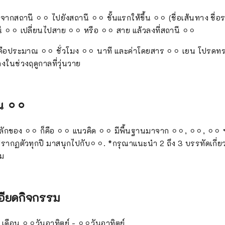
กสถานี ⚪︎⚪︎ ไปยังสถานี ⚪︎⚪︎ ขั้นแรกให้ขึ้น ⚪︎⚪︎ (ชื่อเส้นทาง ชื่อร
 ⚪︎⚪︎ เปลี่ยนไปสาย ⚪︎⚪︎ หรือ ⚪︎⚪︎ สาย แล้วลงที่สถานี ⚪︎⚪︎
คือประมาณ ⚪︎⚪︎ ชั่วโมง ⚪︎⚪︎ นาที และค่าโดยสาร ⚪︎⚪︎ เยน โปรดทร
งในช่วงฤดูกาลที่วุ่นวาย
น ⚪︎⚪︎
กของ ⚪︎⚪︎ ก็คือ ⚪︎⚪︎ แนวคิด ⚪︎⚪︎ มีพื้นฐานมาจาก ⚪︎⚪︎, ⚪︎⚪︎, ⚪︎⚪︎ ฯ
 ปรากฏตัวทุกปี มาสนุกไปกับ⚪︎⚪︎. *กรุณาแนะนำ 2 ถึง 3 บรรทัดเกี่
กม
เอียดกิจกรรม
⚪︎เดือน ⚪︎⚪︎วันอาทิตย์ - ⚪︎⚪︎วันอาทิตย์