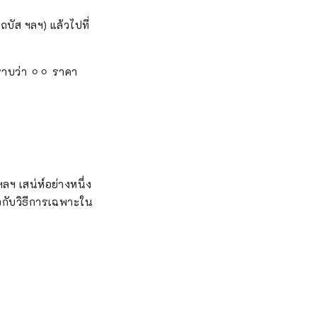
ถบัส ฯลฯ) แล้วไปที่
าบว่า ⚪︎⚪︎ ราคา
ลฯ เสน่ห์อย่างหนึ่ง
ยวกับวิธีการเฉพาะใน