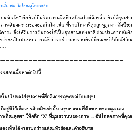
งเที่ยวฮอกไกโดเมมูโระไซเคิล
 ซันโซ” คือทัวร์ปั่นจักรยานไฟฟ้าพร้อมไกด์ท้องถิ่น ทัวร์ที่คุณสามารถสัมผัสกับ
ยภาพอันงดงามของฮอกไกโด เช่น ที่ราบโทคาจิสุดลูกหูลูกตา ทัศน
ฮิดากะ ซึ่งได้รับการรับรองให้เป็นอุทยานแห่งชาติ ด้วยประสาทสัมผ
ป็นประสบการณ์ที่น่าจดจำ นอกจากทัวร์ที่คุณจะได้สัมผัสกับการเก็บเกี่ยว การ
์มโคนม การขี่ม้า และลิ้มรสอาหารท้องถิ่นแล้ว ยังมีคอร์สที่คุณจะ
ับสนุน
ะเลอีกด้วย และยังมีทัวร์ให้บริการทั่วบริเวณโทคาจิ โดยเฉพาะในเม
ーーーーーーーーーーーーーーーーーーーーーーーーーーーー
กษาเกี่ยวกับทัวร์ที่ออกแบบเองตามความต้องการของคุณ
เวลาและระยะทางที่คุณต้องการ [ดำเนินการโดย Tokachi Plus General
จสอบเนื้อหาต่อไปนี้
porated Association]
้น! โปรดใส่รูปภาพที่สื่อถึงการอุทธรณ์โดยสรุป
่มีอยู่มีไว้เพื่อการอ้างอิงเท่านั้น กรุณาแทนที่ด้วยภาพของคุณเอง
าพที่สะดุดตา
ให้คลิก
"X"
ที่มุมขวาบนของภาพ → อัปโหลดภาพที่คุณ
ี่มองเห็นได้ง่ายระหว่างแต่ละหัวข้อและคำอธิบาย