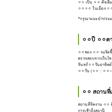
⚪︎⚪︎ เป็น ⚪︎⚪︎ ดั้ง
⚪︎⚪︎⚪︎⚪︎ ในเมือง ⚪︎
*กรุณาแนะนำประมาณ
⚪︎⚪︎ปี ⚪︎⚪︎ต
⚪︎⚪︎ของ ⚪︎⚪︎ จะจัดขึ
ตรวจสอบจากเว็บไซต
จันทร์⚪︎⚪︎วันอาทิตย
⚪︎⚪︎วัน (⚪︎⚪︎：⚪︎⚪︎~
⚪︎⚪︎ สถานที
สถานที่จัดงาน ⚪︎⚪︎ 
การเข้าถึงสถานี