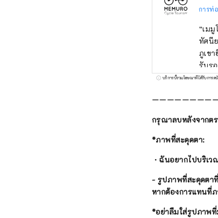
การท่อ
“เมมูโระ
ทัศนี
ภูเขา
รับรองว่าจะเ
ทำฟาร
บริการนี้รวมโฆษณาที่ได้รับการสน
ท้องท
ーーーーーーーー
เมืองโอบิฮิโระ เรายินดีให้คำปรึ
โดยอิงตาม
กรุณาลบหลังจากตรว
Incor
*ภาพที่สะดุดตา:
・ฉันอยากไปบริเวณนั
- รูปภาพที่สะดุดตาที
หากต้องการแทนที่ภ
*อย่าลืมใส่รูปภาพท