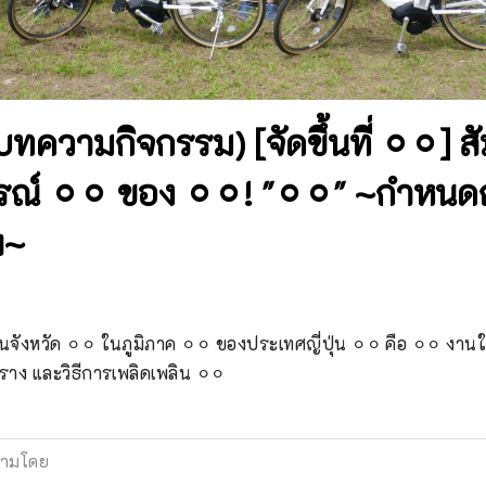
ความกิจกรรม) [จัดขึ้นที่ ⚪︎⚪︎] สั
์ ⚪︎⚪︎ ของ ⚪︎⚪︎! "⚪︎⚪︎" ~กำหน
ฯ~
ู่ในจังหวัด ⚪︎⚪︎ ในภูมิภาค ⚪︎⚪︎ ของประเทศญี่ปุ่น ⚪︎⚪︎ คือ ⚪︎⚪︎ งาน
าง และวิธีการเพลิดเพลิน ⚪︎⚪︎
ามโดย