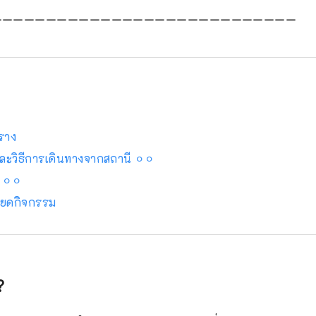
ーーーーーーーーーーーーーーーーーーーーーーーーーーーー
าราง
และวิธีการเดินทางจากสถานี ⚪︎⚪︎
 ⚪︎⚪︎
อียดกิจกรรม
?