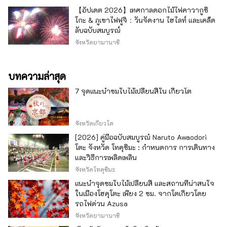
【อัปเดต 2026】เทศกาลดอกไม้ไฟคาวากูชิ
โกะ & ภูเขาไฟฟูจิ：วันจัดงาน ไฮไลท์ และเคล็ด
ลับฉบับสมบูรณ์
จังหวัดยามานาชิ
บทความล่าสุด
7 จุดแนะนำชมใบไม้เปลี่ยนสีใน เกียวโต
จังหวัดเกียวโต
[2026] คู่มือฉบับสมบูรณ์ Naruto Awaodori
โตะ จังหวัด โทคุชิมะ : กำหนดการ การเดินทาง
และวิธีการเพลิดเพลิน
จังหวัดโทคุชิมะ
แนะนำจุดชมใบไม้เปลี่ยนสี และสถานที่น่าสนใจ
ในเมืองโฮคุโตะ เพียง 2 ชม. จากโตเกียวโดย
รถไฟด่วน Azusa
จังหวัดยามานาชิ