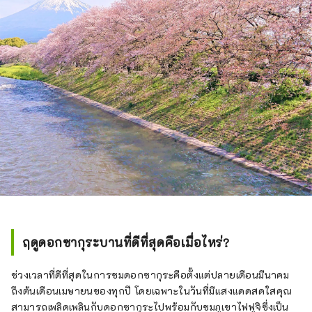
ฤดูดอกซากุระบานที่ดีที่สุดคือเมื่อไหร่?
ช่วงเวลาที่ดีที่สุดในการชมดอกซากุระคือตั้งแต่ปลายเดือนมีนาคม
ถึงต้นเดือนเมษายนของทุกปี โดยเฉพาะในวันที่มีแสงแดดสดใสคุณ
สามารถเพลิดเพลินกับดอกซากุระไปพร้อมกับชมภูเขาไฟฟูจิซึ่งเป็น