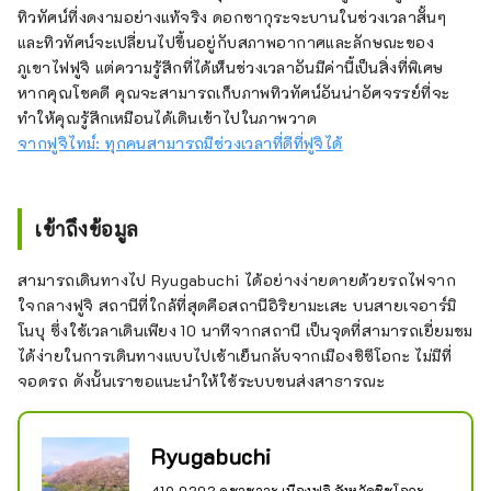
ทิวทัศน์ที่งดงามอย่างแท้จริง ดอกซากุระจะบานในช่วงเวลาสั้นๆ
และทิวทัศน์จะเปลี่ยนไปขึ้นอยู่กับสภาพอากาศและลักษณะของ
ภูเขาไฟฟูจิ แต่ความรู้สึกที่ได้เห็นช่วงเวลาอันมีค่านี้เป็นสิ่งที่พิเศษ
หากคุณโชคดี คุณจะสามารถเก็บภาพทิวทัศน์อันน่าอัศจรรย์ที่จะ
ทำให้คุณรู้สึกเหมือนได้เดินเข้าไปในภาพวาด
จากฟูจิไทม์: ทุกคนสามารถมีช่วงเวลาที่ดีที่ฟูจิได้
เข้าถึงข้อมูล
สามารถเดินทางไป Ryugabuchi ได้อย่างง่ายดายด้วยรถไฟจาก
ใจกลางฟูจิ สถานีที่ใกล้ที่สุดคือสถานีอิริยามะเสะ บนสายเจอาร์มิ
โนบุ ซึ่งใช้เวลาเดินเพียง 10 นาทีจากสถานี เป็นจุดที่สามารถเยี่ยมชม
ได้ง่ายในการเดินทางแบบไปเช้าเย็นกลับจากเมืองชิซึโอกะ ไม่มีที่
จอดรถ ดังนั้นเราขอแนะนำให้ใช้ระบบขนส่งสาธารณะ
Ryugabuchi
419-0202 คุซาซาวะ เมืองฟูจิ จังหวัดชิซูโอกะ