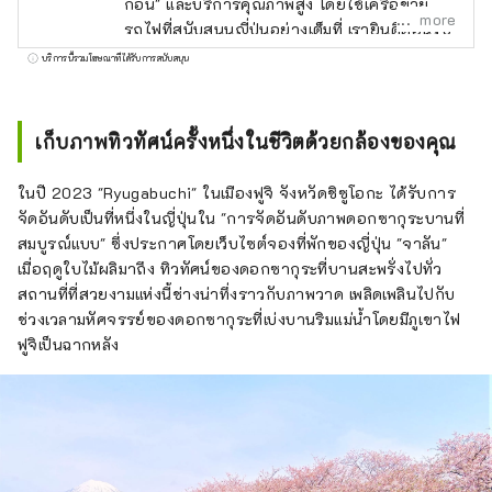
ก่อน" และบริการคุณภาพสูง โดยใช้เครือข่าย
more
รถไฟที่สนับสนุนญี่ปุ่นอย่างเต็มที่ เรายินดีต้อนรับ
ลูกค้าจากประเทศญี่ปุ่นและต่างประเทศด้วยการ
บริการนี้รวมโฆษณาที่ได้รับการสนับสนุน
ต้อนรับที่ดีที่สุดและการต้อนรับที่ดีที่สุดเพื่อตอบ
สนองทุกความต้องการของคุณ
เก็บภาพทิวทัศน์ครั้งหนึ่งในชีวิตด้วยกล้องของคุณ
ในปี 2023 "Ryugabuchi" ในเมืองฟูจิ จังหวัดชิซูโอกะ ได้รับการ
จัดอันดับเป็นที่หนึ่งในญี่ปุ่นใน "การจัดอันดับภาพดอกซากุระบานที่
สมบูรณ์แบบ" ซึ่งประกาศโดยเว็บไซต์จองที่พักของญี่ปุ่น "จาลัน"
เมื่อฤดูใบไม้ผลิมาถึง ทิวทัศน์ของดอกซากุระที่บานสะพรั่งไปทั่ว
สถานที่ที่สวยงามแห่งนี้ช่างน่าทึ่งราวกับภาพวาด เพลิดเพลินไปกับ
ช่วงเวลามหัศจรรย์ของดอกซากุระที่เบ่งบานริมแม่น้ำโดยมีภูเขาไฟ
ฟูจิเป็นฉากหลัง