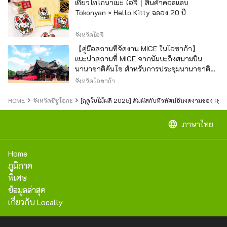
เที่ยวโทโกนาเมะ ไอจิ｜สินค้าคอลแลบ
Tokonyan × Hello Kitty ฉลอง 20 ปี
จังหวัดไอจิ
【คู่มือสถานที่จัดงาน MICE ในโอซาก้า】
แนะนำสถานที่ MICE จากนัมบะถึงสนามบิน
นานาชาติคันไซ สำหรับการประชุมนานาชาติ
และกิจกรรมองค์กร
จังหวัดโอซาก้า
HOME
จังหวัดชิซูโอกะ
[ฤดูใบไม้ผลิ 2025] สัมผัสกับทิวทัศน์อันงดงามของ Ry
language
ภาษาไทย
Home
ภูมิภาค
พิเศษ
ข้อมูลล่าสุด
เกี่ยวกับ Locally