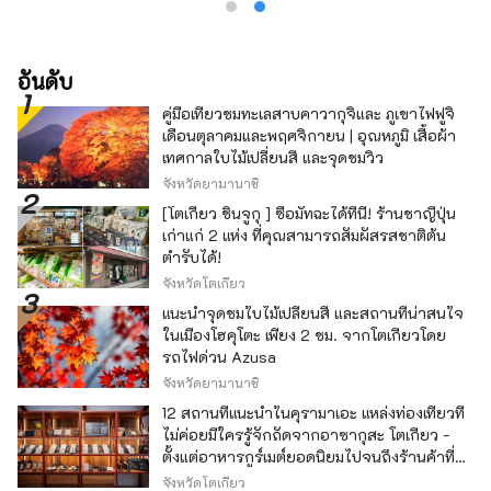
อันดับ
คู่มือเที่ยวชมทะเลสาบคาวากุจิและ ภูเขาไฟฟูจิ
เดือนตุลาคมและพฤศจิกายน | อุณหภูมิ เสื้อผ้า
เทศกาลใบไม้เปลี่ยนสี และจุดชมวิว
จังหวัดยามานาชิ
[โตเกียว ชินจูกุ ] ซื้อมัทฉะได้ที่นี่! ร้านชาญี่ปุ่น
เก่าแก่ 2 แห่ง ที่คุณสามารถสัมผัสรสชาติต้น
ตำรับได้!
จังหวัดโตเกียว
แนะนำจุดชมใบไม้เปลี่ยนสี และสถานที่น่าสนใจ
ในเมืองโฮคุโตะ เพียง 2 ชม. จากโตเกียวโดย
รถไฟด่วน Azusa
จังหวัดยามานาชิ
12 สถานที่แนะนำในคุรามาเอะ แหล่งท่องเที่ยวที่
ไม่ค่อยมีใครรู้จักถัดจากอาซากุสะ โตเกียว -
ตั้งแต่อาหารกูร์เมต์ยอดนิยมไปจนถึงร้านค้าที่มี
เอกลักษณ์ -
จังหวัดโตเกียว