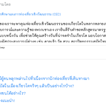
ามโดย
รศึกษาและการท่องเที่ยวเชิงวัฒนธรรม (CEC)
" ของเราจะพาคุณท่องเที่ยวเชิงวัฒนธรรมของเกียวโตในหลากหลาย
บการณ์และความรู้ของพวกเขาเอง เรายินดีรับคำขอหลักสูตรมาตรฐ
แบบหนึ่งวัน เพื่อช่วยให้คุณสร้างวันที่น่าจดจำในเกียวโต มอบโอกาสให
มผัสประสบการณ์ต่างๆ เช่น ศาลเจ้า วัด สวน สถาปัตยกรรมสมัยให
 ศิลปะการแสดงแบบดั้งเดิม และอื่นๆ อีกมากมาย รวมถึงพบปะกับผู้ค
ับสนุน
ความทรงจำที่ดีที่สุด นอกจากทัวร์พร้อมไกด์แล้ว เรายังมอบประสบก
ต่กิจกรรมที่ใช้สถานที่อันเป็นเอกลักษณ์ ไปจนถึงแผนการที่ให้คุณได้
กียวโตอย่างเต็มที่ตลอดทั้งฤดูกาล
ีผู้คนพลุกพล่านไปทั่วเนื่องจากนักท่องเที่ยวที่เดินทางมา
ัสในเมืองเกียวโตจริงๆ แล้วเป็นอย่างไรบ้าง?
ฝูงชนได้อย่างไร?
างแนะนำ!