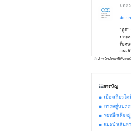
บทคว
สภากา
"ทูต
ประส
พิเศษ
และสั
อาหาร
บริการนี้รวมโฆษณาที่ได้รับการสน
สร้าง
ตั้งแ
ธรรมเ
สารบัญ
เมืองเกียวโตม
การอยู่บนรถบ
จะหลีกเลี่ยง
แนะนำเส้นท