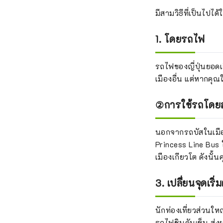
มีสามวิธีที่เป็นไปได
1. โดยรถไฟ
รถไฟของญี่ปุ่นยอด
เมืองอื่น แต่หากคุ
②การใช้รถโดยส
นอกจากรถบัสในเมือง
Princess Line Bus ใ
เมืองเกียวโต ดังนั้
3. เปลี่ยนจุดเร
นักท่องเที่ยวส่วน
รถไฟชินคันเซ็น ส่