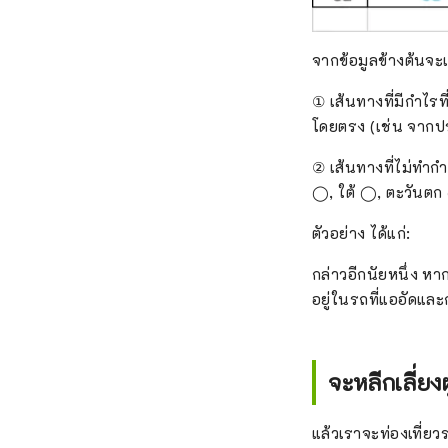
จากข้อมูลข้างต้นจะเ
① เส้นทางที่มีกำไรท
โดยตรง (เช่น จากปร
② เส้นทางที่ไม่ทำกำไ
◯, ใต้ ◯, ตะวันตก
ตัวอย่าง ได้แก่:
กล่าวอีกนัยหนึ่ง ห
อยู่ในรถที่แออัดแล
จะหลีกเลี่ย
แล้วเราจะท่องเที่ยว