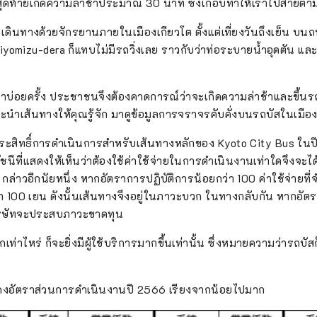
ุดท้ายเกิดความล่าช้าประมาณ 30 นาที ซึ่งเกือบทำให้เราไปสาย
่อเดินทางด้วยจักรยานภายในเมืองเกียวโต ตั้งแต่เที่ยงวันถึงเย็น บน
iyomizu-dera ก็แทบไม่มีรถวิ่งเลย ราวกับว่าท่อระบายน้ำอุดตัน และ
ช้าบ่อยครั้ง ประชาชนจึงต้องคาดการณ์ว่าจะเกิดความล่าช้าและขึ้
นะนำเส้นทางให้คุณรู้จัก มาดูข้อมูลการจราจรคับคั่งบนรถบัสในเมือ
สัมประสิทธิ์การดำเนินการสำหรับเส้นทางหลักของ Kyoto City Bus ใน
ชนีที่แสดงให้เห็นว่าต้องใช้ค่าใช้จ่ายในการดำเนินงานเท่าใดจึงจะไ
ล่าวอีกนัยหนึ่ง หากอัตราการปฏิบัติการน้อยกว่า 100 ค่าใช้จ่ายที่จำ
า 100 เยน ดังนั้นเส้นทางจึงอยู่ในภาวะบวก ในทางกลับกัน หากอัต
ริษัทจะประสบภาวะขาดทุน
เท่าไหร่ ก็จะยิ่งมีผู้ใช้บริการมากขึ้นเท่านั้น ซึ่งหมายความว่ารถบัสก็
สดงอัตราส่วนการดำเนินงานปี 2566 เรียงจากน้อยไปมาก