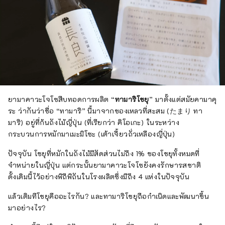
ยามาคาวะโจโซสืบทอดการผลิต “
ทามาริโชยุ
” มาตั้งแต่สมัยคามาคุ
ระ ว่ากันว่าชื่อ “ทามาริ” นี้มาจากของเหลวที่สะสม (たまり ทา
มาริ) อยู่ที่ก้นถังไม้ญี่ปุ่น (ที่เรียกว่า คิโอเกะ) ในระหว่าง
กระบวนการหมักมาเมะมิโซะ (เต้าเจี้ยวถั่วเหลืองญี่ปุ่น)
ปัจจุบัน โชยุที่หมักในถังไม้มีสัดส่วนไม่ถึง 1% ของโชยุทั้งหมดที่
จำหน่ายในญี่ปุ่น แต่กระนั้นยามาคาวะโจโซยังคงรักษารสชาติ
ดั้งเดิมนี้ไว้อย่างพิถีพิถันในโรงผลิตซึ่งมีถึง 4 แห่งในปัจจุบัน
แล้วเดิมทีโชยุคืออะไรกัน? และทามาริโชยุถือกำเนิดและพัฒนาขึ้น
มาอย่างไร?