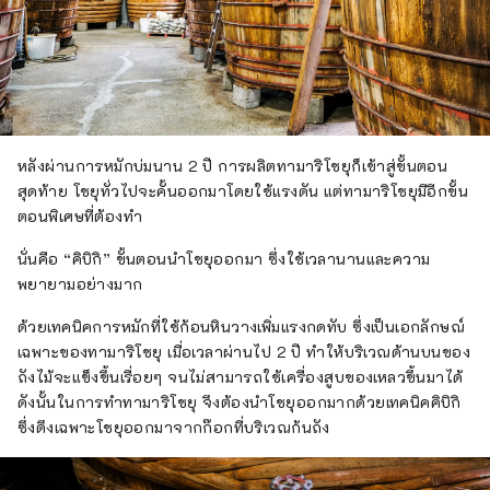
หลังผ่านการหมักบ่มนาน 2 ปี การผลิตทามาริโชยุก็เข้าสู่ขั้นตอน
สุดท้าย โชยุทั่วไปจะคั้นออกมาโดยใช้แรงดัน แต่ทามาริโชยุมีอีกขั้น
ตอนพิเศษที่ต้องทำ
นั่นคือ “คิบิกิ” ขั้นตอนนำโชยุออกมา ซึ่งใช้เวลานานและความ
พยายามอย่างมาก
ด้วยเทคนิคการหมักที่ใช้ก้อนหินวางเพิ่มแรงกดทับ ซึ่งเป็นเอกลักษณ์
เฉพาะของทามาริโชยุ เมื่อเวลาผ่านไป 2 ปี ทำให้บริเวณด้านบนของ
ถังไม้จะแข็งขึ้นเรื่อยๆ จนไม่สามารถใช้เครื่องสูบของเหลวขึ้นมาได้
ดังนั้นในการทำทามาริโชยุ จึงต้องนำโชยุออกมากด้วยเทคนิคคิบิกิ
ซึ่งดึงเฉพาะโชยุออกมาจากก๊อกที่บริเวณก้นถัง