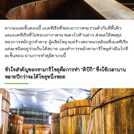
หากละเลยขั้นตอนนี้ แบคทีเรียที่ชอบอากาศจะรวมตัวกันที่พื้นผิว
และแบคทีเรียที่ไม่ชอบอากาศจะจมลงไปด้านล่าง ส่งผลให้สมดุล
ของการหมักถูกทำลาย ผู้ผลิตโชยุจะสร้างสภาพแวดล้อมที่แบคทีเรีย
แต่ละชนิดอยู่ร่วมกันได้สบาย และทำการหมักทามาริโชยุดำเนินไปที
ละขั้นตอน ผ่านการทำคุมิคาเกะนี้
หัวใจสำคัญของทามาริโชยุคือการทำ "คิบิกิ" ซึ่งใช้เวลานาน
หลายปีกว่าจะได้โชยุหนึ่งหยด