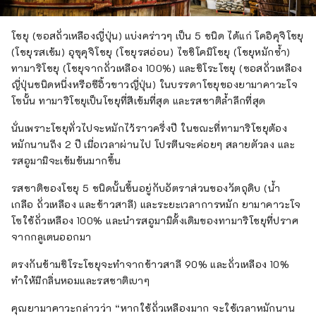
โชยุ (ซอสถั่วเหลืองญี่ปุ่น) แบ่งคร่าวๆ เป็น 5 ชนิด ได้แก่ โคอิคุจิโชยุ
(โชยุรสเข้ม) อุซุคุจิโชยุ (โชยุรสอ่อน) ไซชิโคมิโชยุ (โชยุหมักซ้ำ)
ทามาริโชยุ (โชยุจากถั่วเหลือง 100%) และชิโระโชยุ (ซอสถั่วเหลือง
ญี่ปุ่นชนิดหนึ่งหรือซีอิ้วขาวญี่ปุ่น) ในบรรดาโชยุของยามาคาวะโจ
โซนั้น ทามาริโชยุเป็นโชยุที่สีเข้มที่สุด และรสชาติล้ำลึกที่สุด
นั่นเพราะโชยุทั่วไปจะหมักไว้ราวครึ่งปี ในขณะที่ทามาริโชยุต้อง
หมักนานถึง 2 ปี เมื่อเวลาผ่านไป โปรตีนจะค่อยๆ สลายตัวลง และ
รสอูมามิจะเข้มข้นมากขึ้น
รสชาติของโชยุ 5 ชนิดนั้นขึ้นอยู่กับอัตราส่วนของวัตถุดิบ (น้ำ
เกลือ ถั่วเหลือง และข้าวสาลี) และระยะเวลาการหมัก ยามาคาวะโจ
โซใช้ถั่วเหลือง 100% และนำรสอูมามิดั้งเดิมของทามาริโชยุที่ปราศ
จากกลูเตนออกมา
ตรงกันข้ามชิโระโชยุจะทำจากข้าวสาลี 90% และถั่วเหลือง 10%
ทำให้มีกลิ่นหอมและรสชาติเบาๆ
คุณยามาคาวะกล่าวว่า “หากใช้ถั่วเหลืองมาก จะใช้เวลาหมักนาน