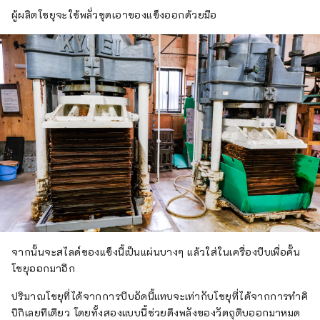
ผู้ผลิตโชยุจะใช้พลั่วขุดเอาของแข็งออกด้วยมือ
จากนั้นจะสไลด์ของแข็งนี้เป็นแผ่นบางๆ แล้วใส่ในเครื่องบีบเพื่อคั้น
โชยุออกมาอีก
ปริมาณโชยุที่ได้จากการบีบอัดนี้แทบจะเท่ากับโชยุที่ได้จากการทำคิ
บิกิเลยทีเดียว โดยทั้งสองแบบนี้ช่วยดึงพลังของวัตถุดิบออกมาหมด