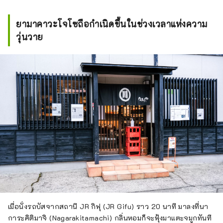
ยามาคาวะโจโซถือกำเนิดขึ้นในช่วงเวลาแห่งความ
วุ่นวาย
เมื่อนั่งรถบัสจากสถานี JR กิฟุ (JR Gifu) ราว 20 นาที มาลงที่นา
การะคิติมาจิ (Nagarakitamachi) กลิ่นหอมก็จะฟุ้งมาแตะจมูกทันที