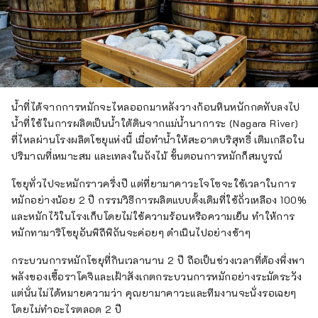
น้ำที่ได้จากการหมักจะไหลออกมาหลังวางก้อนหินหนักกดทับลงไป
น้ำที่ใช้ในการผลิตเป็นน้ำใต้ดินจากแม่น้ำนาการะ (Nagara River)
ที่ไหลผ่านโรงผลิตโชยุแห่งนี้ เมื่อทำน้ำให้สะอาดบริสุทธิ์ เติมเกลือใน
ปริมาณที่เหมาะสม และเทลงในถังไม้ ขั้นตอนการหมักก็สมบูรณ์
โชยุทั่วไปจะหมักราวครึ่งปี แต่ที่ยามาคาวะโจโซจะใช้เวลาในการ
หมักอย่างน้อย 2 ปี กรรมวิธีการผลิตแบบดั้งเดิมที่ใช้ถั่วเหลือง 100%
และหมักไว้ในโรงเก็บโดยไม่ใช้ความร้อนหรือความเย็น ทำให้การ
หมักทามาริโชยุอันพิถีพิถันจะค่อยๆ ดำเนินไปอย่างช้าๆ
กระบวนการหมักโชยุที่กินเวลานาน 2 ปี ถือเป็นช่วงเวลาที่ต้องพึ่งพา
พลังของเชื้อราโคจิและเฝ้าสังเกตกระบวนการหมักอย่างระมัดระวัง
แต่นั่นไม่ได้หมายความว่า คุณยามาคาวะและทีมงานจะนั่งรอเฉยๆ
โดยไม่ทำอะไรตลอด 2 ปี