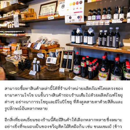
สามารถซื้อหาสินค้าเหล่านี้ได้ที่ร้านจำหน่ายผลิตภัณฑ์โดยตรงของ
ยามาคาวะโจโซ บนชั้นวางสินค้ารอบร้านเต็มไปด้วยผลิตภัณฑ์โชยุ
ต่างๆ อย่างนาการะโชยุและมิโนบิโชยุ ที่ดึงดูดสายตาด้วยสีสันและ
รูปลักษณ์อันหลากหลาย
อีกสิ่งที่ยอดเยี่ยมของร้านนี้คือมีสินค้าให้เลือกหลากหลายซึ่งเหมาะ
อย่างยิ่งที่จะมอบเป็นของขวัญติดไม้ติดมือกัน เช่น ขนมเซมเบ้ (ข้าว