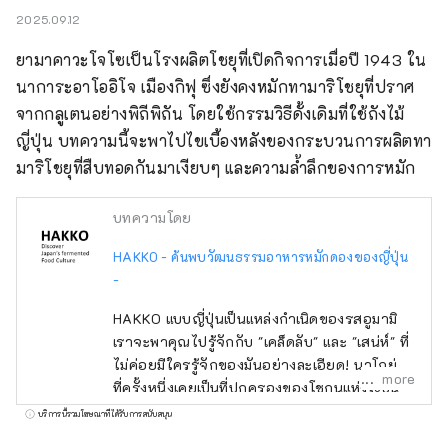
2025.09.12
ยามาคาวะโจโซเป็นโรงผลิตโชยุที่เปิดกิจการเมื่อปี 1943 ใน
นาการะอาโออิโจ เมืองกิฟุ ซึ่งยังคงหมักทามาริโชยุที่ปราศ
จากกลูเตนอย่างพิถีพิถัน โดยใช้กรรมวิธีดั้งเดิมที่ใช้ถังไม้
ญี่ปุ่น บทความนี้จะพาไปไขเบื้องหลังของกระบวนการผลิตทา
มาริโชยุที่สืบทอดกันมาเงียบๆ และความล้ำลึกของการหมัก
บทความโดย
HAKKO - ค้นพบวัฒนธรรมอาหารหมักดองของญี่ปุ่น
-
HAKKO แบบญี่ปุ่นเป็นแหล่งกำเนิดของรสอูมามิ
เราจะพาคุณไปรู้จักกับ "เคล็ดลับ" และ "เสน่ห์" ที่
ไม่ค่อยมีใครรู้จักของมันอย่างละเอียด! นาโกย่า
more
ที่ครั้งหนึ่งเคยเป็นที่ปกครองของโชกุนแห่งญี่ปุ่น
มีชื่อเสียงในเรื่องปราสาท นาโกย่า และสวนจิบลิ
บริการนี้รวมโฆษณาที่ได้รับการสนับสนุน
แต่ที่จริงแล้วที่นี่เป็นขุมทรัพย์แห่งวัฒนธรรม