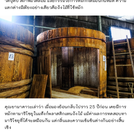
วัตถุดิบ สภาพแวดล้อม และกรรมวิธีการหมักก็เหมือนกันหมด ความ
แตกต่างมีเพียงอย่างเดียวคือถังไม้ที่ใช้หมัก
คุณยามาคาวะเล่าว่า เมื่อมองย้อนกลับไปราว 25 ปีก่อน เคยมีการ
หมักทามาริโชยุในแท็งก์พลาสติกแทนถังไม้ แม้ค่าผลการทดสอบทา
มาริโชยุที่ได้จะเหมือนกัน แต่กลิ่นและความเข้มข้นต่างกันอย่างสิ้น
เชิง