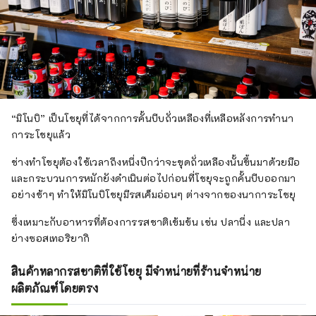
“มิโนบิ” เป็นโชยุที่ได้จากการคั้นบีบถั่วเหลืองที่เหลือหลังการทำนา
การะโชยุแล้ว
ช่างทำโชยุต้องใช้เวลาถึงหนึ่งปีกว่าจะขุดถั่วเหลืองนั้นขึ้นมาด้วยมือ
และกระบวนการหมักยังดำเนินต่อไปก่อนที่โชยุจะถูกคั้นบีบออกมา
อย่างช้าๆ ทำให้มิโนบิโชยุมีรสเค็มอ่อนๆ ต่างจากของนาการะโชยุ
ซึ่งเหมาะกับอาหารที่ต้องการรสชาติเข้มข้น เช่น ปลานึ่ง และปลา
ย่างซอสเทอริยากิ
สินค้าหลากรสชาติที่ใช้โชยุ มีจำหน่ายที่ร้านจำหน่าย
ผลิตภัณฑ์โดยตรง