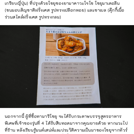
เกรียบญี่ปุ่น) ที่ปรุงด้วยโชยุของยามาคาวะโจโซ โชยุมาเดอลีน
(ขนมอบสัญชาติฝรั่งเศส รูปทรงเปลือกหอย) และซาเบล (คุ๊กกี้เนื้อ
ร่วนสไตล์ฝรั่งเศส รูปทรงกลม)
นอกจากนี้ ผู้ที่ซื้อทามาริโชยุ จะได้รับกระดาษบรรจุสูตรอาหาร
พิเศษที่เจ้าของรุ่นที่ 4 ได้รับสืบทอดมาจากคุณยายด้วย หากแวะไป
ที่ร้าน หลังเรียนรู้มนต์เสน่ห์และประวัติความเป็นมาของโชยุจากทัวร์