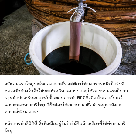
แม้ตอนแรกโชยุจะไหลออกมาเร็ว แต่ต้องใช้เวลาราวหนึ่งปีกว่าที่
ของแข็งข้างในถังไม้จะแห้งสนิท นอกจากจะใช้เวลานานแรมปีกว่า
จะหมักบ่มเสร็จสมบูรณ์ ขั้นตอนการทำคิบิกิซึ่งถือเป็นเอกลักษณ์
เฉพาะของทามาริโชยุ ก็ยังต้องใช้เวลานาน เพื่อนำรสอูมามิและ
ความล้ำลึกออกมา
หลังการทำคิบิกินี้ สิ่งที่เหลืออยู่ในถังไม้คือถั่วเหลืองที่ใช้ทำทามาริ
โชยุ