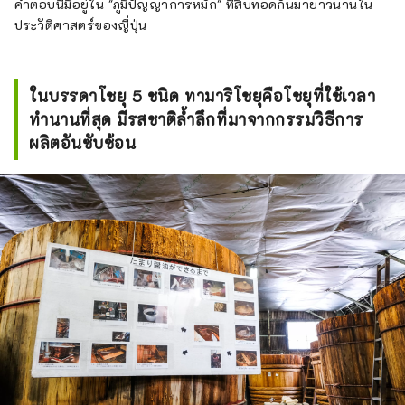
คำตอบนี้มีอยู่ใน "ภูมิปัญญาการหมัก" ที่สืบทอดกันมายาวนานใน
ประวัติศาสตร์ของญี่ปุ่น
ในบรรดาโชยุ 5 ชนิด ทามาริโชยุคือโชยุที่ใช้เวลา
ทำนานที่สุด มีรสชาติล้ำลึกที่มาจากกรรมวิธีการ
ผลิตอันซับซ้อน