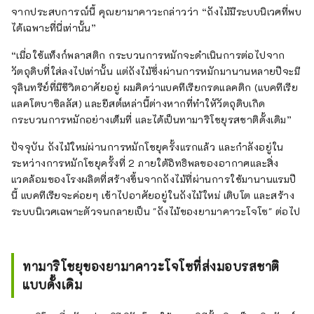
จากประสบการณ์นี้ คุณยามาคาวะกล่าวว่า “ถังไม้มีระบบนิเวศที่พบ
ได้เฉพาะที่นี่เท่านั้น”
“เมื่อใช้แท็งก์พลาสติก กระบวนการหมักจะดำเนินการต่อไปจาก
วัตถุดิบที่ใส่ลงไปเท่านั้น แต่ถังไม้ซึ่งผ่านการหมักมานานหลายปีจะมี
จุลินทรีย์ที่มีชีวิตอาศัยอยู่ ผมคิดว่าแบคทีเรียกรดแลคติก (แบคทีเรีย
แลคโตบาซิลลัส) และยีสต์เหล่านี้ต่างหากที่ทำใหัวัตถุดิบเกิด
กระบวนการหมักอย่างเต็มที่ และได้เป็นทามาริโชยุรสชาติดั้งเดิม”
ปัจจุบัน ถังไม้ใหม่ผ่านการหมักโชยุครั้งแรกแล้ว และกำลังอยู่ใน
ระหว่างการหมักโชยุครั้งที่ 2 ภายใต้อิทธิพลของอากาศและสิ่ง
แวดล้อมของโรงผลิตที่สร้างขึ้นจากถังไม้ที่ผ่านการใช้มานานแรมปี
นี้ แบคทีเรียจะค่อยๆ เข้าไปอาศัยอยู่ในถังไม้ใหม่ เติบโต และสร้าง
ระบบนิเวศเฉพาะตัวจนกลายเป็น "ถังไม้ของยามาคาวะโจโซ" ต่อไป
ทามาริโชยุของยามาคาวะโจโซที่ส่งมอบรสชาติ
แบบดั้งเดิม