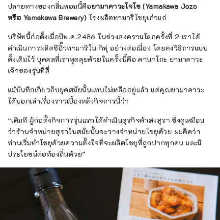
ปลายทางของกลิ่นหอมนี้คือ
ยามาคาวะโจโซ (Yamakawa Jozo
หรือ Yamakawa Brewery)
โรงผลิตทามาริโชยุเก่าแก่
บริษัทนี้ก่อตั้งเมื่อปีพ.ศ.2486 ในช่วงสงครามโลกครั้งที่ 2 เราได้
ดำเนินการผลิตซีอิ๊วทามาริใน กิฟุ อย่างต่อเนื่อง โดยคงวิธีการแบบ
ดั้งเดิมไว้ บุคคลที่เราพูดคุยด้วยในครั้งนี้คือ คานาโกะ ยามาคาวะ
เจ้าของรุ่นที่สี่
แม้บันทึกเกี่ยวกับยุคสมัยนั้นแทบไม่เหลืออยู่แล้ว แต่คุณยามาคาวะ
ได้บอกเล่าเรื่องราวเบื้องหลังกิจการนี้ว่า
“เดิมที ผู้ก่อตั้งกิจการรุ่นแรกได้ดำเนินธุรกิจค้าส่งสุรา ซึ่งดูเหมือน
ว่าร้านจำหน่ายสุราในสมัยนั้นจะวางจำหน่ายโชยุด้วย ผมคิดว่า
ท่านเริ่มทำโชยุด้วยความตั้งใจที่จะผลิตโชยุที่ถูกปากทุกคน และมี
ประโยชน์ต่อท้องถิ่นด้วย”