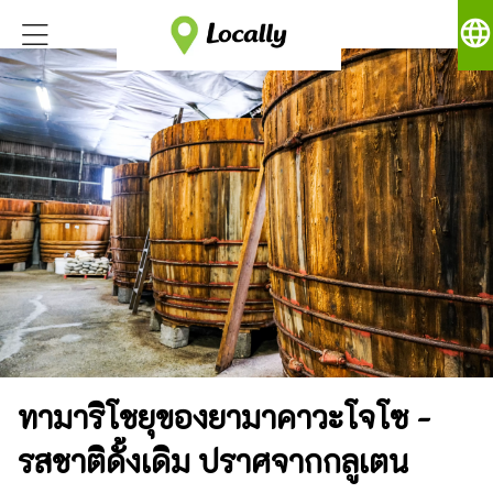
language
ทามาริโชยุของยามาคาวะโจโซ -
รสชาติดั้งเดิม ปราศจากกลูเตน