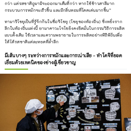
กว่า แต่รสชาติอูมามิจะออกมาเต็มที่กว่า หากใช้ข้าวสาลีมาก
กระบวนการหมักจะเร็วขึ้น และมีกลิ่นหอมที่โดดเด่นมากขึ้น”
ทามาริโชยุเป็นที่รู้จักกันในชื่อจิโชยุ (โชยุของท้องถิ่น) ซึ่งหยั่งราก
ลึกในท้องถิ่นแห่งนี้ ยามาคาวะโจโซยังคงยึดมั่นในกรรมวิธีการผลิต
แบบดั้งเดิม ใช้เวลาและความพยายามในการผลิตอย่างพิถีพิถันเพื่อ
ให้ได้รสชาติแต่ละหยดที่ล้ำลึก
มีเส้นบางๆ ระหว่างการหมักและการเน่าเสีย - ทำโคจิที่ยอด
เยี่ยมด้วยเทคนิคของช่างผู้เชี่ยวชาญ