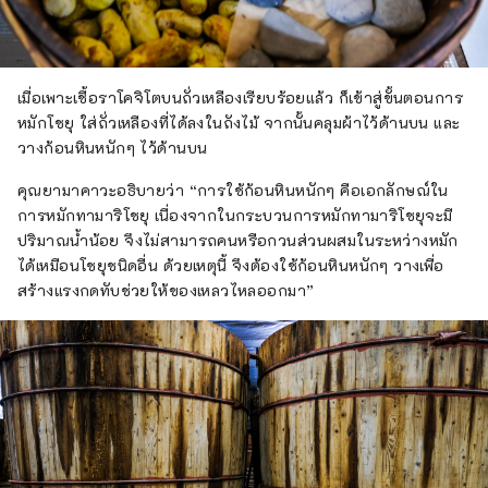
เมื่อเพาะเชื้อราโคจิโตบนถั่วเหลืองเรียบร้อยแล้ว ก็เข้าสู่ขั้นตอนการ
หมักโชยุ ใส่ถั่วเหลืองที่ได้ลงในถังไม้ จากนั้นคลุมผ้าไว้ด้านบน และ
วางก้อนหินหนักๆ ไว้ด้านบน
คุณยามาคาวะอธิบายว่า “การใช้ก้อนหินหนักๆ คือเอกลักษณ์ใน
การหมักทามาริโชยุ เนื่องจากในกระบวนการหมักทามาริโชยุจะมี
ปริมาณน้ำน้อย จึงไม่สามารถคนหรือกวนส่วนผสมในระหว่างหมัก
ได้เหมือนโชยุชนิดอื่น ด้วยเหตุนี้ จึงต้องใช้ก้อนหินหนักๆ วางเพื่อ
สร้างแรงกดทับช่วยให้ของเหลวไหลออกมา”