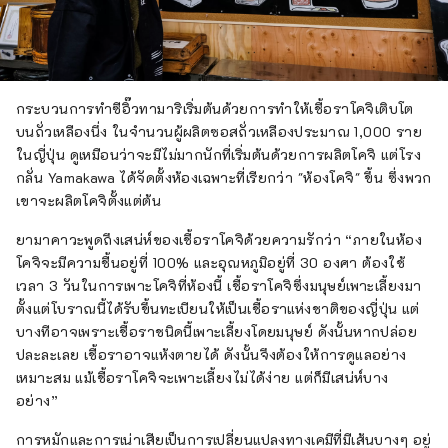
กระบวนการทำซีอิ๊วทามาริเริ่มต้นด้วยการทำให้เชื้อราโคจิเติบโต
บนถั่วเหลืองนึ่ง ในจำนวนผู้ผลิตซอสถั่วเหลืองประมาณ 1,000 ราย
ในญี่ปุ่น ดูเหมือนว่าจะมีไม่มากนักที่เริ่มต้นด้วยการผลิตโคจิ แต่โรง
กลั่น Yamakawa ได้จัดตั้งห้องเฉพาะที่เรียกว่า "ห้องโคจิ" ขึ้น ซึ่งพวก
เขาจะผลิตโคจิตั้งแต่ต้น
ยามาคาวะพูดถึงเสน่ห์ของเชื้อราโคจิด้วยความรักว่า “ภายในห้อง
โคจิจะมีความชื้นอยู่ที่ 100% และอุณหภูมิอยู่ที่ 30 องศา ต้องใช้
เวลา 3 วันในการเพาะโคจิที่ห้องนี้ เชื้อราโคจิซึ่งมนุษย์เพาะเลี้ยงมา
ตั้งแต่โบราณนี้ได้รับขึ้นทะเบียนให้เป็นเชื้อราแห่งชาติของญี่ปุ่น แต่
บางทีอาจเพราะเชื้อราชนิดนี้เพาะเลี้ยงโดยมนุษย์ ดังนั้นหากปล่อย
ปละละเลย เชื้อราอาจแห้งตายได้ ดังนั้นจึงต้องให้การดูแลอย่าง
เหมาะสม แม้เชื้อราโคจิจะเพาะเลี้ยงไม่ได้ง่าย แต่ก็มีเสน่ห์บาง
อย่าง”
การหมักและการเน่าเสียเป็นการเปลี่ยนแปลงทางเคมีที่มีเส้นบางๆ อยู่