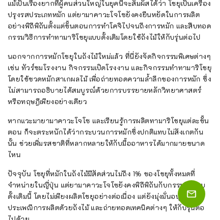
แม้เป็นเรื่องยากที่ผู้คนส่วนใหญ่ในยุคนี้จะสัมผัสได้ว่า โชยุเป็นเครื่อง
ปรุงรสประเภทหมัก แต่ยามาคาวะโจโซยังคงยืนหยัดในการผลิต
อย่างพิถีพิถันตั้งแต่ขั้นตอนการทำโคจิไปจนถึงการหมัก และสืบทอด
กรรมวิธีการทำทามาริโชยุแบบดั้งเดิมโดยใช้ถังไม้ให้กับรุ่นต่อไป
นอกจากการหมักโชยุในถังไม้ใหม่แล้ว ที่นี่ยังจัดกิจกรรมพิเศษต่างๆ
เช่น ทัวร์ชมโรงงาน กิจกรรมเปิดโรงงาน และกิจกรรมทำทามาริโชยุ
โดยใช้ขวดหมักสาเกผลไม้ เพื่อถ่ายทอดความล้ำลึกของการหมัก ซึ่ง
ไม่สามารถอธิบายได้สมบูรณ์ด้วยการบรรยายหลักวิทยาศาสตร์
หรือทฤษฎีเพียงอย่างเดียว
หากแวะมายามาคาวะโจโซ และเรียนรู้การผลิตทามาริโชยุแต่ละขั้น
ตอน ก็จะตระหนักได้ว่ากระบวนการหมักซึ่งปกติแทบไม่สังเกตกัน
นั้น ช่วยเพิ่มรสชาติที่หลากหลายให้กับมื้ออาหารได้มากมายขนาด
ไหน
ปัจจุบัน โชยุที่หมักในถังไม้มีสัดส่วนไม่ถึง 1% ของโชยุทั้งหมดที่
จำหน่ายในญี่ปุ่น แต่ยามาคาวะโจโซยังคงพิถีพิถันกับกรรมวิธีแบบ
ดั้งเดิมนี้ โดยไม่เพียงผลิตโชยุอย่างต่อเนื่อง แต่ยังมุ่งมั่นอนุรักษ์
ประเพณีการผลิตด้วยถังไม้ และถ่ายทอดเทคนิคต่างๆ ให้กับรุ่นต่อ
ไปด้วย