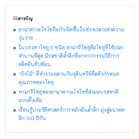
อาหารที่ผลิต "อูมามิ" ซึ่งเป็นแก่นแท้ของอาหาร
ญี่ปุ่น ■ HAKKO คืออะไร? เทคโนโลยีของ
HAKKO มีบทบาทสำคัญอย่างยิ่งในการผลิต
สารบัญ
เครื่องปรุงรสที่กำหนดรสชาติของอาหารญี่ปุ่น
ยามาคาวะโจโซถือกำเนิดขึ้นในช่วงเวลาแห่งความ
ตลอดจนการผลิตเหล้าสาเกซึ่งเป็นที่นิยมไปทั่ว
วุ่นวาย
โลก ■เมืองนาโกย่าเป็นอย่างไรบ้าง? นาโกย่า ตั้ง
อยู่ใจกลางประเทศญี่ปุ่น เป็นศูนย์กลางการเดิน
ในบรรดาโชยุ 5 ชนิด ทามาริโชยุคือโชยุที่ใช้เวลา
ทางทั้งทางอากาศและทางบก สภาพแวดล้อมทาง
ทำนานที่สุด มีรสชาติล้ำลึกที่มาจากกรรมวิธีการ
ธรรมชาติและสภาพอากาศที่เอื้ออำนวยได้ส่ง
ผลิตอันซับซ้อน
เสริมวัฒนธรรมอาหารหมักดองที่เป็นเอกลักษณ์
“ถังไม้” ที่ทำงานผสานกับจุลินทรีย์คือตัวกำหนด
คาบสมุทร คาบสมุทรชิตะ ซึ่งล้อมรอบด้วย อ่าวอิ
เสะ และ อ่าวมิคาวะ เป็นพื้นที่ที่มีทัศนียภาพงดงาม
คุณภาพของโชยุ
ซึ่งอุตสาหกรรมการผลิตเครื่องปรุงรสต่างๆ เช่น
ทามาริโชยุของยามาคาวะโจโซที่ส่งมอบรสชาติ
สาเก น้ำส้มสายชู มิโซะ และทามาริ เจริญรุ่งเรือง
แบบดั้งเดิม
มาตั้งแต่สมัยโบราณ นิชิมิคาวะ บ้านเกิดของโทกู
เรียนรู้ประวัติศาสตร์การหมักอันล้ำลึก มุ่งสู่อนาคต
งาวะ อิเอยาสุ มีประวัติศาสตร์การผลิตเครื่อง
ปรุงรสหมักดองที่เป็นเอกลักษณ์ เช่น "ฮัตโช มิ
อีก 100 ปีกัน
โซะ" และ "ซอสถั่วเหลืองขาว"