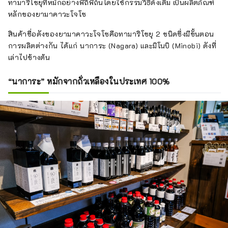
ทามาริโชยุที่หมักอย่างพิถีพิถันโดยใช้กรรมวิธีดั้งเดิม เป็นผลิตภัณฑ์
หลักของยามาคาวะโจโซ
สินค้าชื่อดังของยามาคาวะโจโซคือทามาริโชยุ 2 ชนิดซึ่งมีขั้นตอน
การผลิตต่างกัน ได้แก่ นาการะ (Nagara) และมิโนบิ (Minobi) ดังที่
เล่าไปข้างต้น
“นาการะ” หมักจากถั่วเหลืองในประเทศ 100%