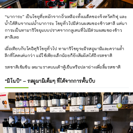
“นาการะ” เป็นโชยุที่ะหมักจากถั่วเหลืองทั้งเมล็ดของจังหวัดกิฟุ และ
น้ำใต้ดินจากแม่น้ำนาการะ โชยุทั่วไปมีส่วนผสมของข้าวสาลี แต่นา
การะเป็นทามาริโชยุแบบปราศจากกลูเตนที่ไม่มีส่วนผสมของข้าว
สาลีเลย
เมื่อเทียบกับโคอิคุจิโชยุทั่วไป ทามาริโชยุจะมีรสอูมามิและความล้ำ
ลึกที่โดดเด่นกว่า แม้ใช้เพียงเล็กน้อยก็ยังสัมผัสได้ถึงรสชาติ
รสชาติเข้มข้น เหมาะราดบนเต้าหู้เย็นหรือปลาย่างเพื่อลิ้มรสชาติ
“มิโนบิ” – รสอูมามิเต็มๆ ที่ได้จากการคั้นบีบ