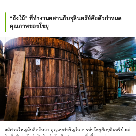
“ถังไม้” ที่ทำงานผสานกับจุลินทรีย์คือตัวกำหนด
คุณภาพของโชยุ
แม้ส่วนใหญ่มักคิดกันว่า กุญแจสำคัญในการทำโชยุคือจุลินทรีย์ แต่