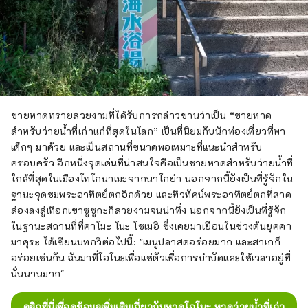
ชายหาดทรายสวยงามที่ได้รับการกล่าวขานว่าเป็น “ชายหาด
สำหรับว่ายน้ำที่เก่าแก่ที่สุดในโลก” เป็นที่นิยมกับนักท่องเที่ยวที่พา
เด็กๆ มาด้วย และเป็นสถานที่ขนาดพอเหมาะที่แนะนำสำหรับ
ครอบครัว อีกหนึ่งจุดเด่นที่น่าสนใจคือเป็นชายหาดสำหรับว่ายน้ำที่
ใกล้ที่สุดในเมืองโทโกนาเมะจากนาโกย่า นอกจากนี้ยังเป็นที่รู้จักใน
ฐานะจุดชมพระอาทิตย์ตกอีกด้วย และทิวทัศน์พระอาทิตย์ตกที่สาด
ส่องลงสู่เทือกเขาซูซูกะก็สวยงามจนน่าทึ่ง นอกจากนี้ยังเป็นที่รู้จัก
ในฐานะสถานที่ที่คาโมะ โนะ โชเมอิ ซึ่งเคยมาเยือนในช่วงต้นยุคคา
มาคุระ ได้เขียนบทกวีต่อไปนี้: "เมนูปลาสดอร่อยมาก และสาเกก็
อร่อยเช่นกัน ฉันมาที่โอโนะเพื่อแช่ตัวเพื่อการบำบัดและใช้เวลาอยู่ที่
นั่นนานมาก"
คลิกที่นี่เพื่อดูข้อมูลเพิ่มเติมเกี่ยวกับหาดโอโนะ หาดว่ายน้ำที่เก่า