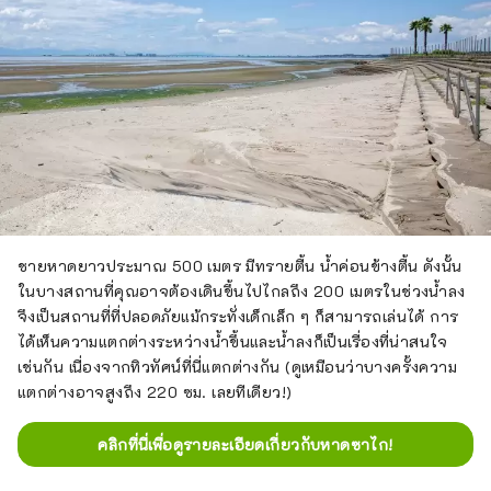
ชายหาดยาวประมาณ 500 เมตร มีทรายตื้น น้ำค่อนข้างตื้น ดังนั้น
ในบางสถานที่คุณอาจต้องเดินขึ้นไปไกลถึง 200 เมตรในช่วงน้ำลง
จึงเป็นสถานที่ที่ปลอดภัยแม้กระทั่งเด็กเล็ก ๆ ก็สามารถเล่นได้ การ
ได้เห็นความแตกต่างระหว่างน้ำขึ้นและน้ำลงก็เป็นเรื่องที่น่าสนใจ
เช่นกัน เนื่องจากทิวทัศน์ที่นี่แตกต่างกัน (ดูเหมือนว่าบางครั้งความ
แตกต่างอาจสูงถึง 220 ซม. เลยทีเดียว!)
คลิกที่นี่เพื่อดูรายละเอียดเกี่ยวกับหาดซาไก!