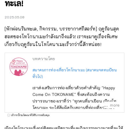
ทะเล!
2025.05.08
[พักผ่อนริมทะเล, กิจกรรม, บรรยากาศรีสอร์ท] ฤดูร้อนสุด
ฮอตของโทโกนาเมะกำลังมาถึงแล้ว! เราจะมาดูเรื่องพิเศษ
เกี่ยวกับฤดูร้อนในโทโคนาเมะเร็วกว่านี้สักหน่อย!
บทความโดย
สมาคมการท่องเที่ยวโทโกนาเมะ (สมาคมจดทะเบียน
ทั่วไป)
เราส่งเสริมการท่องเที่ยวด้วยคำสำคัญ "Happy
Come On TOKONAME" ซึ่งสะท้อนถึงความ
ปรารถนาของเราที่ว่า "ทุกคนที่มาเยือน เมืองโท
more
โคนาเมะ จะได้สัมผัสกับสถานที่ท่องเที่ยวต่างๆ
รู้สึกมีความสุขและเบิกบานใจ และนำ 'พลังแห่ง
บริการนี้รวมโฆษณาที่ได้รับการสนับสนุน
ความสุข' กลับบ้านไปด้วย เพื่อเติมพลังให้พร้อม
สำหรับวันพรุ่งนี้"
เมืองโทโกนาเมะซึ่งอยู่ติดทะเลมีสถานที่และกิจกรรมมากมายที่จะให้