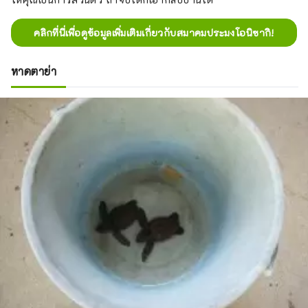
คลิกที่นี่เพื่อดูข้อมูลเพิ่มเติมเกี่ยวกับสมาคมประมงโอนิซากิ!
หาดตาย่า