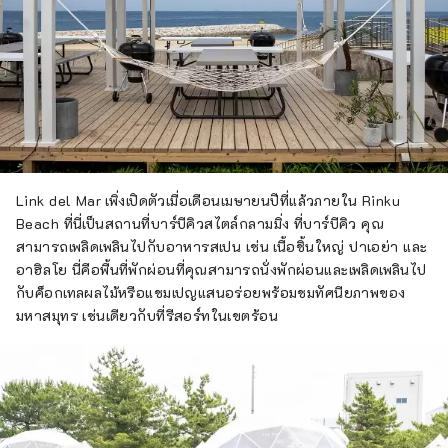
Link del Mar เพิ่งเปิดตัวเมื่อเดือนเมษายนปีที่แล้วภายใน Rinku
Beach ที่นี่เป็นสถานที่บาร์บีคิวสไตล์กลามมิ่ง ที่บาร์บีคิว คุณ
สามารถเพลิดเพลินไปกับอาหารสเปน เช่น เนื้อชิ้นใหญ่ ปาเอย่า และ
อาฮิลโย นี่คือพื้นที่พักผ่อนที่คุณสามารถนั่งพักผ่อนและเพลิดเพลินไป
กับค็อกเทลผลไม้หรือแชมเปญแสนอร่อยพร้อมชมทัศนียภาพของ
มหาสมุทร เช่นเดียวกับที่รีสอร์ทในเขตร้อน