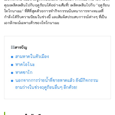
คุณเพลิดเพลินไปกับฤดูร้อนได้อย่างเต็มที่! เพลิดเพลินไปกับ "ฤดูร้อน
โทโกนาเมะ" ที่ดีที่สุดด้วยการทำกิจกรรมนันทนาการทางทะเลที่
กำลังได้รับความนิยมในช่วงนี้ และสัมผัสประสบการณ์ต่างๆ ที่เป็น
เอกลักษณ์เฉพาะตัวของโทโกนาเมะ
สารบัญ
สามหาดในตัวเมือง
หาดโอโนะ
หาดซาไก
นอกจากการว่ายน้ำที่ชายหาดแล้ว ยังมีกิจกรรม
ยามว่างในช่วงฤดูร้อนอื่นๆ อีกด้วย!