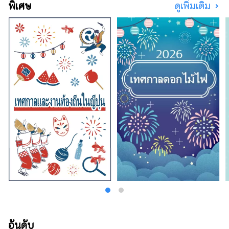
พิเศษ
ดูเพิ่มเติม
อันดับ