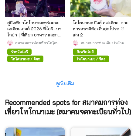
คู่มือเที่ยวโทโกนาเมะพร้อมชม
โทโคนาเมะ มิลค์ สเปเชียล: ตาม
เอเชียนเกมส์ 2026 ที่ไอจิ–นา
หารสชาติท้องถิ่นสุดโปรด ♡
โกย่า｜ที่เที่ยว อาหาร และการ
เล่ม 2
เดินทาง
สมาคมการท่องเที่ยวโทโกนา
สมาคมการท่องเที่ยวโทโกนา
เมะ (สมาคมจดทะเบียนทั่วไป)
เมะ (สมาคมจดทะเบียนทั่วไป)
จังหวัดไอจิ
จังหวัดไอจิ
โทโคนาเมะ / จิตะ
โทโคนาเมะ / จิตะ
ดูเพิ่มเติม
Recommended spots for สมาคมการท่อง
เที่ยวโทโกนาเมะ (สมาคมจดทะเบียนทั่วไป)