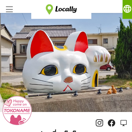
language