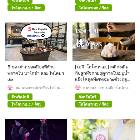
จังหวัดไอจิ
จังหวัดไอจิ
แมวกวัก
โทโคนาเมะ / จิตะ
โทโคนาเมะ / จิตะ
5 ของฝากยอดนิยมที่ห้าม
[ไอจิ, โทโคนาเมะ] เพลิดเพลิน
พลาดใน นาโกย่า และ โทโคนา
กับลูกพีชตามฤดูกาลในเมนูน้ำ
เมะ
แข็งไสสุดพิเศษเฉพาะช่วงฤดู
ร้อนนี้
สมาคมการท่องเที่ยวโทโกนา
สมาคมการท่องเที่ยวโทโกนา
เมะ (สมาคมจดทะเบียนทั่วไป)
เมะ (สมาคมจดทะเบียนทั่วไป)
จังหวัดไอจิ
จังหวัดไอจิ
โทโคนาเมะ / จิตะ
โทโคนาเมะ / จิตะ