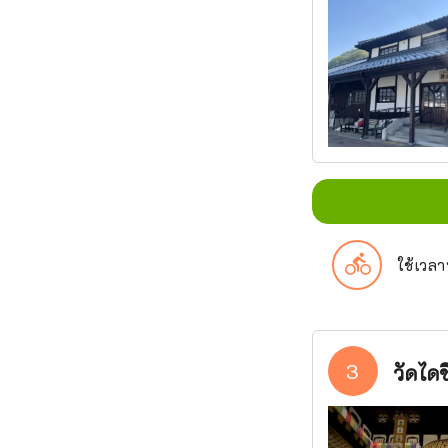
directions_bike
ใช้เวล
3
วัดไดช