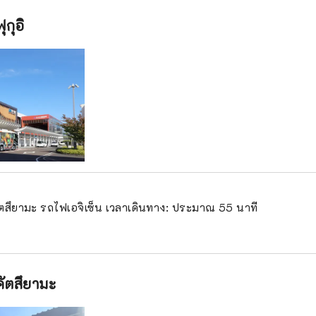
ุกุอิ
ัตสึยามะ รถไฟเอจิเซ็น เวลาเดินทาง: ประมาณ 55 นาที
คัตสึยามะ