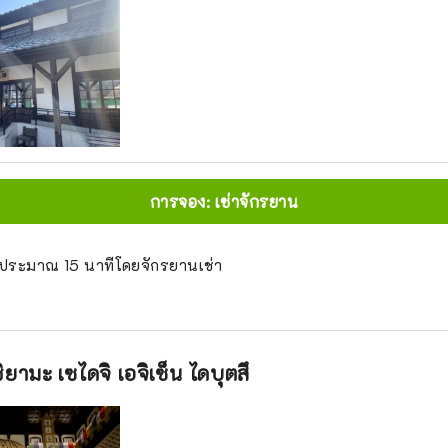
การจอง: เช่าจักรยาน
าประมาณ 15 นาทีโดยจักรยานเช่า
ิยามะ เซไดจิ เอจิเซ็น ไดบุตสึ