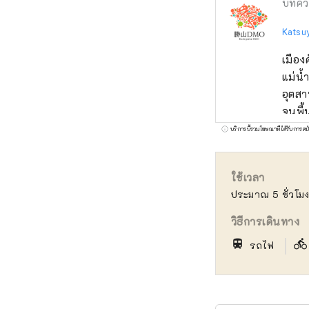
บทคว
Katsu
เมือง
แม่น้
อุตสา
จนพื้
คึกคักมาตั้งแต่สม
บริการนี้รวมโฆษณาที่ได้รับการสน
ทำงาน
สถานท
ใช้เวลา
เยือน
ประมาณ 5 ชั่วโม
รณ์คั
ดำเนิ
วิธีการเดินทาง
เราให
｜
train
directions_bike
รถไฟ
สร้าง