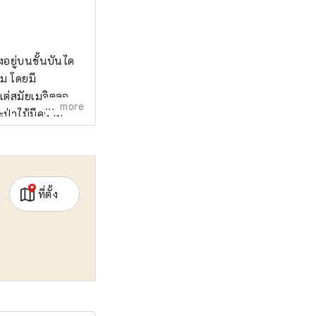
้งอยู่บนขั้นบันได
รม โดยมี
แต่สมัยเมจิตลอด
more
ะป่าไม้มีความ
เป็นขุมสมบัติของ
ับลูกค้าที่มา
สัมผัสประสบกา
ที่ตั้ง
เสาร์ และการ
มิถุนายน 2563
างแข็งขันในการ
สึยามะ