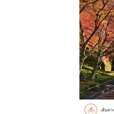
directions_bike
เดินทา