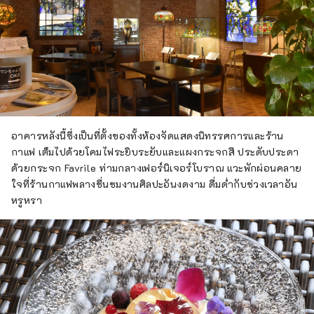
อาคารหลังนี้ซึ่งเป็นที่ตั้งของทั้งห้องจัดแสดงนิทรรศการและร้าน
กาแฟ เต็มไปด้วยโคมไฟระยิบระยับและแผงกระจกสี ประดับประดา
ด้วยกระจก Favrile ท่ามกลางเฟอร์นิเจอร์โบราณ แวะพักผ่อนคลาย
ใจที่ร้านกาแฟพลางชื่นชมงานศิลปะอันงดงาม ดื่มด่ำกับช่วงเวลาอัน
หรูหรา