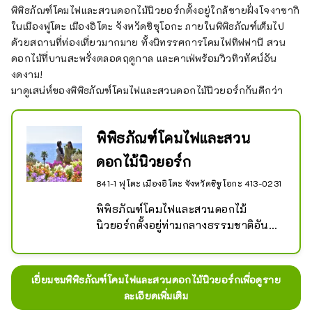
พิพิธภัณฑ์โคมไฟและสวนดอกไม้นิวยอร์กตั้งอยู่ใกล้ชายฝั่งโจงาซากิ
ในเมืองฟูโตะ เมืองอิโตะ จังหวัดชิซุโอกะ ภายในพิพิธภัณฑ์เต็มไป
ด้วยสถานที่ท่องเที่ยวมากมาย ทั้งนิทรรศการโคมไฟทิฟฟานี สวน
ดอกไม้ที่บานสะพรั่งตลอดฤดูกาล และคาเฟ่พร้อมวิวทิวทัศน์อัน
งดงาม!
มาดูเสน่ห์ของพิพิธภัณฑ์โคมไฟและสวนดอกไม้นิวยอร์กกันดีกว่า
พิพิธภัณฑ์โคมไฟและสวน
ดอกไม้นิวยอร์ก
841-1 ฟุโตะ เมืองอิโตะ จังหวัดชิซูโอกะ 413-0231
พิพิธภัณฑ์โคมไฟและสวนดอกไม้
นิวยอร์กตั้งอยู่ท่ามกลางธรรมชาติอัน
อุดมสมบูรณ์ พร้อมวิวทะเลอันงดงาม
ของชายฝั่งอันงดงามและเกาะอิซุโอชิมะ

ด้วยท้องฟ้าสีครามและดอกไม้ที่บาน
เยี่ยมชมพิพิธภัณฑ์โคมไฟและสวนดอกไม้นิวยอร์กเพื่อดูราย
สะพรั่งในทุกฤดูกาล ทุกจุดจึงเป็นจุดถ่าย
ละเอียดเพิ่มเติม
รูปที่งดงาม และยังมีจุดถ่ายรูปอีก