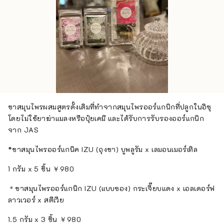
ชาสมุนไพรผสมสูตรดั้งเดิมที่ทำจากสมุนไพรออร์แกนิกที่ปลูกในอิซุ
โดยไม่ใช้ยาฆ่าแมลงหรือปุ๋ยเคมี และได้รับการรับรองออร์แกนิก
จาก JAS
*ชาสมุนไพรออร์แกนิค IZU (ถุงชา) บูพลูรัม x เลมอนเมอร์เทิล
1 กรัม x 5 ชิ้น ￥980
＊ชาสมุนไพรออร์แกนิก IZU (แบบซอง) กระเจี๊ยบแดง x เอลเดอร์ฟ
ลาวเวอร์ x สตีเวีย
1.5 กรัม x 3 ชิ้น ￥980