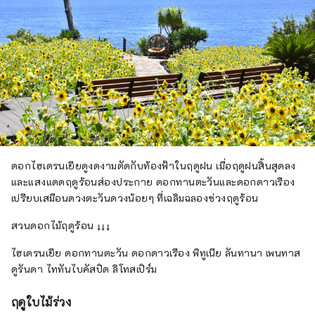
ดอกไฮเดรนเยียดูงดงามตัดกับท้องฟ้าในฤดูฝน เมื่อฤดูฝนสิ้นสุดลง
และแสงแดดฤดูร้อนส่องประกาย ดอกทานตะวันและดอกดาวเรือง
เปรียบเสมือนดวงตะวันดวงน้อยๆ ที่เฉลิมฉลองช่วงฤดูร้อน
สวนดอกไม้ฤดูร้อน ↓↓↓
ไฮเดรนเยีย ดอกทานตะวัน ดอกดาวเรือง พิทูเนีย ลันทานา เพนทาส
ดูรันดา ไททันไบคัสปิด ลิโทสเปิร์ม
ฤดูใบไม้ร่วง