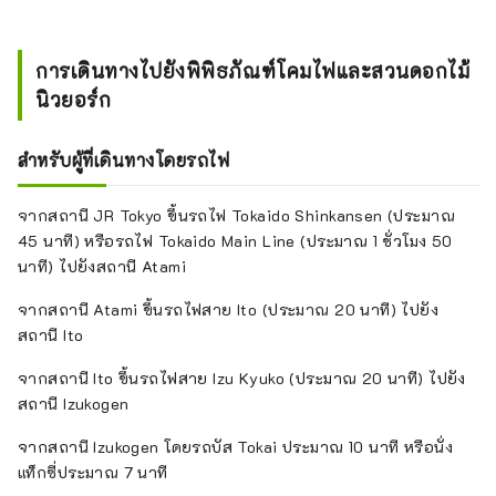
มากมายภายในสวน!

พิพิธภัณฑ์ทิฟฟานี่และพิพิธภัณฑ์แอ
นเน็กซ์จัดแสดงผลงานกระจกสีอันวิจิตร
การเดินทางไปยังพิพิธภัณฑ์โคมไฟและสวนดอกไม้
งดงามราว 80 ชิ้น รวมถึงโคมไฟตั้งโต๊ะ
นิวยอร์ก
และบานหน้าต่างของทิฟฟานี่ที่สร้างขึ้น
เมื่อประมาณ 120 ปีก่อน

สำหรับผู้ที่เดินทางโดยรถไฟ
นอกจากนี้ ที่คาเฟ่ที่ตั้งอยู่ติดกับพิพิธ
ภัณฑ์แอนเน็กซ์ คุณยังสามารถ
จากสถานี JR Tokyo ขึ้นรถไฟ Tokaido Shinkansen (ประมาณ
เพลิดเพลินกับอาหารกลางวันและชา
45 นาที) หรือรถไฟ Tokaido Main Line (ประมาณ 1 ชั่วโมง 50
ยามบ่าย พร้อมกับชมผลงานศิลปะโบ
นาที) ไปยังสถานี Atami
ราณของทิฟฟานี่ได้อีกด้วย

เมื่อก้าวออกไปยังระเบียง คุณจะได้
จากสถานี Atami ขึ้นรถไฟสาย Ito (ประมาณ 20 นาที) ไปยัง
เพลิดเพลินกับทิวทัศน์อันงดงามของสวน
สถานี Ito
ดอกไม้ ซึ่งดอกไม้บานสะพรั่งในทุก
ฤดูกาล และยังสามารถมองเห็นวิว
จากสถานี Ito ขึ้นรถไฟสาย Izu Kyuko (ประมาณ 20 นาที) ไปยัง
ชายฝั่งโจกาซากิและมหาสมุทรแปซิฟิก
สถานี Izukogen
ได้อีกด้วย
จากสถานี Izukogen โดยรถบัส Tokai ประมาณ 10 นาที หรือนั่ง
แท็กซี่ประมาณ 7 นาที