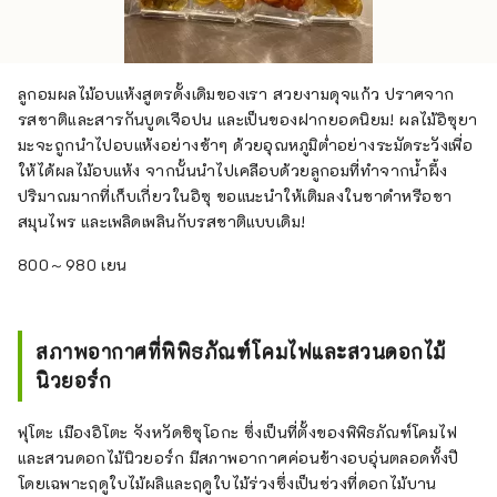
ลูกอมผลไม้อบแห้งสูตรดั้งเดิมของเรา สวยงามดุจแก้ว ปราศจาก
รสชาติและสารกันบูดเจือปน และเป็นของฝากยอดนิยม! ผลไม้อิซุยา
มะจะถูกนำไปอบแห้งอย่างช้าๆ ด้วยอุณหภูมิต่ำอย่างระมัดระวังเพื่อ
ให้ได้ผลไม้อบแห้ง จากนั้นนำไปเคลือบด้วยลูกอมที่ทำจากน้ำผึ้ง
ปริมาณมากที่เก็บเกี่ยวในอิซุ ขอแนะนำให้เติมลงในชาดำหรือชา
สมุนไพร และเพลิดเพลินกับรสชาติแบบเดิม!
800～980 เยน
สภาพอากาศที่พิพิธภัณฑ์โคมไฟและสวนดอกไม้
นิวยอร์ก
ฟุโตะ เมืองอิโตะ จังหวัดชิซุโอกะ ซึ่งเป็นที่ตั้งของพิพิธภัณฑ์โคมไฟ
และสวนดอกไม้นิวยอร์ก มีสภาพอากาศค่อนข้างอบอุ่นตลอดทั้งปี
โดยเฉพาะฤดูใบไม้ผลิและฤดูใบไม้ร่วงซึ่งเป็นช่วงที่ดอกไม้บาน