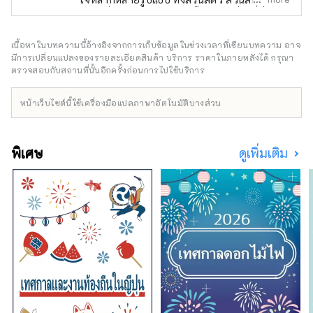
สถานที่กางเต็นท์แบบแกลมปิ้ง สถานที่หลักที่กลุ่ม
สวนสัตว์ดำเนินการ ได้แก่ สวนสัตว์อิซุชาโบเต็น
ซึ่งมีต้นกระบองเพชรประมาณ 1,500 สายพันธุ์
เนื้อหาในบทความนี้อ้างอิงจากการเก็บข้อมูลในช่วงเวลาที่เขียนบทความ อาจ
และสัตว์กว่า 140 สายพันธุ์อาศัยอยู่ร่วมกัน สวนอิ
มีการเปลี่ยนแปลงของรายละเอียดสินค้า บริการ ราคาในภายหลังได้ กรุณา
ซุกรานปาล (Izu Granpal Park) ซึ่งเต็มไปด้วย
ตรวจสอบกับสถานที่นั้นอีกครั้งก่อนการไปใช้บริการ
กิจกรรมต่างๆ และอิซุโคเก็นกรานปาลอิลลูมิเนชั่น
(Izu Kogen Gran Illumination) ซึ่งมีการประดับ
หน้าเว็บไซต์นี้ใช้เครื่องมือแปลภาษาอัตโนมัติบางส่วน
ไฟยามค่ำคืนอันงดงาม นอกจากนี้ กลุ่มสวนสัตว์
อิซุโคเก็นยังมีพิพิธภัณฑ์โคมไฟและสวนดอกไม้
นิวยอร์ก (New York Lamp Museum & Flower
พิเศษ
ดูเพิ่มเติม
Garden) ซึ่งจัดแสดงโคมไฟทิฟฟานี และสถานีขน
ส่งอิซุโคเก็นกรานปาลพอร์ต (Izu Kogen Travel
Station Granpal Port) ซึ่งจำหน่ายของที่ระลึก
สุดพิเศษเฉพาะที่อิซุ นอกจากนี้ กลุ่มสวนสัตว์อิซุยั
งได้เปิดสวนสัตว์ในร่ม AniTouch ในโตเกียว โย
โกฮามา นาโกย่า ชิซุโอกะ กุนมะ และสถานที่อื่นๆ
เพื่อให้นักท่องเที่ยวได้สัมผัสและใกล้ชิดกับสัตว์
ต่างๆ สิ่งเหล่านี้คือสถานที่พักผ่อนหย่อนใจที่มอบ
ประสบการณ์ที่หลากหลายและการบำบัดรักษาให้
แก่นักท่องเที่ยวอย่างต่อเนื่อง