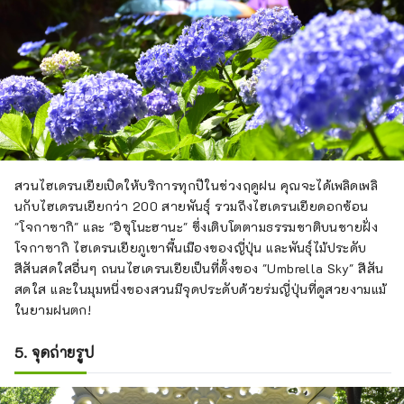
สวนไฮเดรนเยียเปิดให้บริการทุกปีในช่วงฤดูฝน คุณจะได้เพลิดเพลิ
นกับไฮเดรนเยียกว่า 200 สายพันธุ์ รวมถึงไฮเดรนเยียดอกซ้อน
"โจกาซากิ" และ "อิซุโนะฮานะ" ซึ่งเติบโตตามธรรมชาติบนชายฝั่ง
โจกาซากิ ไฮเดรนเยียภูเขาพื้นเมืองของญี่ปุ่น และพันธุ์ไม้ประดับ
สีสันสดใสอื่นๆ ถนนไฮเดรนเยียเป็นที่ตั้งของ "Umbrella Sky" สีสัน
สดใส และในมุมหนึ่งของสวนมีจุดประดับด้วยร่มญี่ปุ่นที่ดูสวยงามแม้
ในยามฝนตก!
5. จุดถ่ายรูป