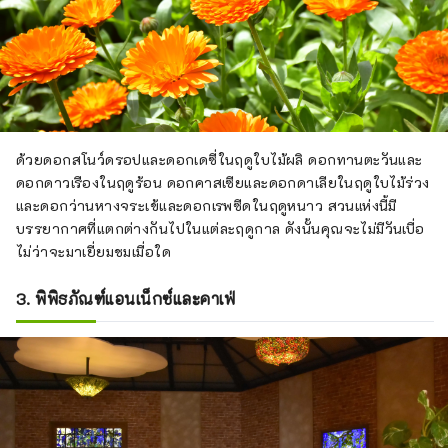
ด้วยดอกสโนว์ดรอปและดอกเดซี่ในฤดูใบไม้ผลิ ดอกทานตะวันและ
ดอกดาวเรืองในฤดูร้อน ดอกคาสเซียและดอกดาเลียในฤดูใบไม้ร่วง
และดอกว่านหางจระเข้และดอกเรพซีดในฤดูหนาว สวนแห่งนี้มี
บรรยากาศที่แตกต่างกันไปในแต่ละฤดูกาล ดังนั้นคุณจะไม่มีวันเบื่อ
ไม่ว่าจะมาเยี่ยมชมเมื่อใด
3. พิพิธภัณฑ์แอนเน็กซ์และคาเฟ่