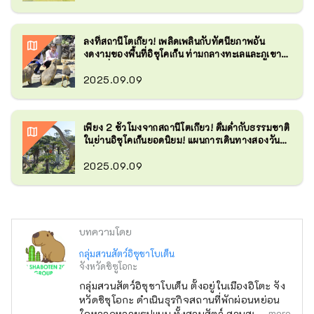
ลงที่สถานีโตเกียว! เพลิดเพลินกับทัศนียภาพอัน
งดงามของพื้นที่อิซุโคเก็น ท่ามกลางทะเลและภูเขา!
ทริปเที่ยวแบบไปเช้าเย็นกลับ
2025.09.09
เพียง 2 ชั่วโมงจากสถานีโตเกียว! ดื่มด่ำกับธรรมชาติ
ในย่านอิซุโคเก็นยอดนิยม! แผนการเดินทางสองวัน
หนึ่งคืน
2025.09.09
บทความโดย
กลุ่มสวนสัตว์อิซุชาโบเต็น
จังหวัดชิซูโอกะ
กลุ่มสวนสัตว์อิซุชาโบเต็น ตั้งอยู่ในเมืองอิโตะ จัง
หวัดชิซุโอกะ ดำเนินธุรกิจสถานที่พักผ่อนหย่อน
more
ใจหลากหลายรูปแบบ ทั้งสวนสัตว์ สวนสนุก และ