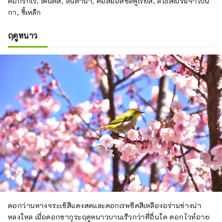
ดอกรักเร่, เพนตัส, ลันตานา, คอสมอสซัลพูเรียส, ลิโธสเปิร์มจาโปนิ
กา, ขี้เหล็ก
ฤดูหนาว
ดอกว่านหางจระเข้สีแดงสดและดอกเรพซีดสีเหลืองอร่ามช่างน่า
หลงใหล เมื่อดอกซากุระฤดูหนาวบานเร็วกว่าที่อื่นใด ดอกไวท์อาย