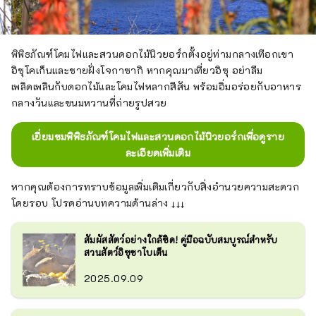
พิพิธภัณฑ์โคมไฟและสวนดอกไม้นิวยอร์กตั้งอยู่ท่ามกลางเทือกเขา
อิซุโคเก็นและชายฝั่งโจกาซากิ หากคุณมาเที่ยวอิซุ อย่าลืม
เพลิดเพลินกับดอกไม้และโคมไฟหลากสีสัน พร้อมอิ่มอร่อยกับอาหาร
กลางวันและขนมหวานที่ถ่ายรูปสวย
เยี่ยมชมพิพิธภัณฑ์โคมไฟและสวนดอกไม้นิวยอร์กเพื่อดูราย
ละเอียดเพิ่มเติม
หากคุณต้องการทราบข้อมูลเพิ่มเติมเกี่ยวกับสิ่งอำนวยความสะดวก
โดยรอบ โปรดอ่านบทความด้านล่าง ↓↓↓
สัมผัสสัตว์อย่างใกล้ชิด! คู่มือฉบับสมบูรณ์สำหรับ
สวนสัตว์อิซุชาโบเต็น
2025.09.09