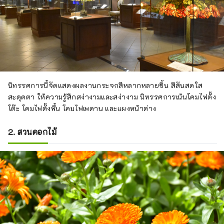
นิทรรศการนี้จัดแสดงผลงานกระจกสีหลากหลายชิ้น สีสันสดใส
สะดุดตา ให้ความรู้สึกสง่างามและสง่างาม นิทรรศการเน้นโคมไฟตั้ง
โต๊ะ โคมไฟตั้งพื้น โคมไฟเพดาน และแผงหน้าต่าง
2. สวนดอกไม้