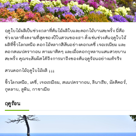
ฤดูใบไม้ผลิเป็นช่วงเวลาที่ต้นไม้ผลิใบและดอกไม้บานสะพรั่ง นี่คือ
ช่วงเวลาที่งดงามที่สุดของปีในสวนของเรา ดั่งเช่นช่วงต้นฤดูใบไม้
ผลิที่ขั้วโลกเหนือ ดอกไม้หลากสีสันอย่างดอกเดซี่ เจอเรเนียม และ
ดอกสแนปดรากอน ตามมาติดๆ และเมื่อดอกกุหลาบแสนสวยบาน
สะพรั่ง คุณจะสัมผัสได้ถึงการมาถึงของต้นฤดูร้อนอย่างแท้จริง
สวนดอกไม้ฤดูใบไม้ผลิ ↓↓↓
ขั้วโลกเหนือ, เดซี่, เจอเรเนียม, สแนปดรากอน, ลินาเรีย, มัลติคอร์,
กุหลาบ, ลูพิน, กาซาเนีย
ฤดูร้อน