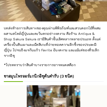
บทส่งท้ายการเดินทางของคุณผ่านพิพิธภัณฑ์และสวนดอกไม้ที่ผสม
ผสานสไตล์ญี่ปุ่นและตะวันตกอย่างงดงาม คือร้าน Antique &
Shop Sakura Sakura เรามีสินค้าชั้นเลิศหลากหลายประเภท ตั้งแต่
เครื่องปั้นดินเผาและเน็ตสึเกะที่ถ่ายทอดความลึกซึ้งของประเพณี
ญี่ปุ่น ไปจนถึงแจกันแก้ว Favrile อันงดงาม และแม้แต่ของที่ระลึก
จากอิซุ
*โปรดทราบว่าสินค้าบางรายการอาจหมดสต็อก
ชาสมุนไพรออร์แกนิกอิซุต้นตำรับ (3 ชนิด)