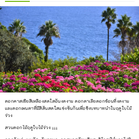
ดอกคาสเซียสีเหลืองสดใสอันงดงาม ดอกดาเลียดอกซ้อนที่งดงาม
และดอกเพนตาที่มีสีสันสดใสแข่งขันกันเพื่อชิงบทบาทนำในฤดูใบไม้
ร่วง
สวนดอกไม้ฤดูใบไม้ร่วง ↓↓↓