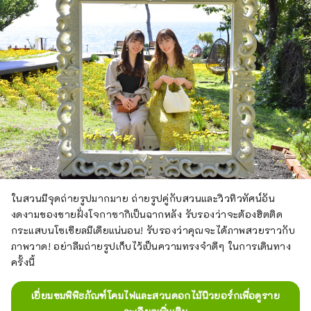
ในสวนมีจุดถ่ายรูปมากมาย ถ่ายรูปคู่กับสวนและวิวทิวทัศน์อัน
งดงามของชายฝั่งโจกาซากิเป็นฉากหลัง รับรองว่าจะต้องฮิตติด
กระแสบนโซเชียลมีเดียแน่นอน! รับรองว่าคุณจะได้ภาพสวยราวกับ
ภาพวาด! อย่าลืมถ่ายรูปเก็บไว้เป็นความทรงจำดีๆ ในการเดินทาง
ครั้งนี้
เยี่ยมชมพิพิธภัณฑ์โคมไฟและสวนดอกไม้นิวยอร์กเพื่อดูราย