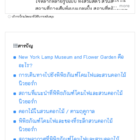
ใจหลากหลายรูปแบบ ทั้งสวนสัตว์ สวนสนุก และ
more
สถานที่กางเต็นท์แบบแกลมปิ้ง สถานที่หลักที่กลุ่ม
สวนสัตว์ดำเนินการ ได้แก่ สวนสัตว์อิซุชาโบเต็น
บริการนี้รวมโฆษณาที่ได้รับการสนับสนุน
ซึ่งมีต้นกระบองเพชรประมาณ 1,500 สายพันธุ์
และสัตว์กว่า 140 สายพันธุ์อาศัยอยู่ร่วมกัน สวน
อิซุกรานปาล (Izu Granpal Park) ซึ่งเต็มไปด้วย
กิจกรรมต่างๆ และอิซุโคเก็นกรานปาลอิลลูมิ
สารบัญ
เนชั่น (Izu Kogen Gran Illumination) ซึ่งมีการ
New York Lamp Museum and Flower Garden คือ
ประดับไฟยามค่ำคืนอันงดงาม นอกจากนี้ กลุ่ม
อะไร?
สวนสัตว์อิซุโคเก็นยังมีพิพิธภัณฑ์โคมไฟและสวน
ดอกไม้นิวยอร์ก (New York Lamp Museum &
การเดินทางไปยังพิพิธภัณฑ์โคมไฟและสวนดอกไม้
Flower Garden) ซึ่งจัดแสดงโคมไฟทิฟฟานี และ
นิวยอร์ก
สถานีขนส่งอิซุโคเก็นกรานปาลพอร์ต (Izu
สถานที่แนะนำที่พิพิธภัณฑ์โคมไฟและสวนดอกไม้
Kogen Travel Station Granpal Port) ซึ่ง
นิวยอร์ก
จำหน่ายของที่ระลึกสุดพิเศษเฉพาะที่อิซุ นอกจาก
นี้ กลุ่มสวนสัตว์อิซุยังได้เปิดสวนสัตว์ในร่ม
ดอกไม้ในสวนดอกไม้ / ตามฤดูกาล
AniTouch ในโตเกียว โยโกฮามา นาโกย่า ชิซุโอ
พิพิธภัณฑ์โคมไฟและของที่ระลึกสวนดอกไม้
กะ กุนมะ และสถานที่อื่นๆ เพื่อให้นักท่องเที่ยวได้
นิวยอร์ก
สัมผัสและใกล้ชิดกับสัตว์ต่างๆ สิ่งเหล่านี้คือสถาน
ที่พักผ่อนหย่อนใจที่มอบประสบการณ์ที่หลาก
สภาพอากาศที่พิพิธภัณฑ์โคมไฟและสวนดอกไม้