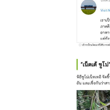
บทคว
Visit 
เราเป
ภาคคิ
อาหาร
แต่ยั
หอยกา
บริการนี้รวมโฆษณาที่ได้รับการสน
ทัมบา
เพลิด
ผู้คน
"เน็ตเต้ ซูโม
เพลิด
พิธีซูโม่เน็ทเทอิ จัด
อัน และเชื่อกันว่า