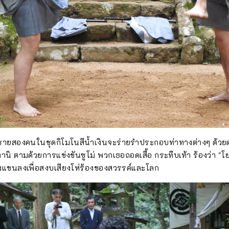
นชายสองคนในชุดกิโมโนสีน้ำเงินจะร่ายรำประกอบท่าทางต่างๆ ด้วย
านิ ตามด้วยการแข่งขันซูโม่ พวกเธอถอดเสื้อ กระทืบเท้า ร้องว่า "โยอ
ว่งแขนลงเพื่อสงบเสียงโห่ร้องของสวรรค์และโลก