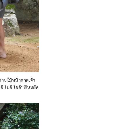
ดาบไม้หน้าศาลเจ้า
ิ โยอิ โยอิ" ยืนหยัด