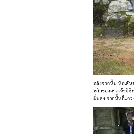
หลังจากนั้น นักเต้
หลักของศาลเจ้ามิซึท
มั่นคง จากนั้นก็แก