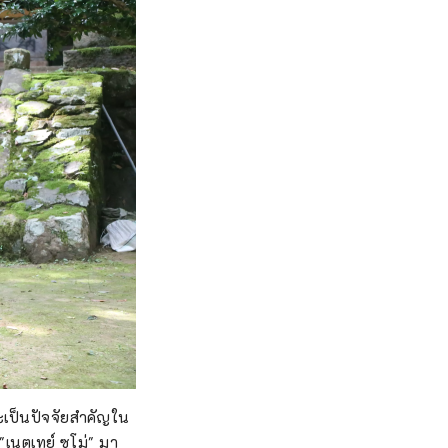
นจะเป็นปัจจัยสำคัญใน
"เนตเทย์ ซูโม่" มา