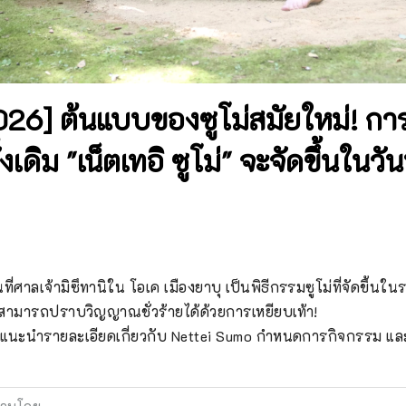
026] ต้นแบบของซูโม่สมัยใหม่! การ
งเดิม "เน็ตเทอิ ซูโม่" จะจัดขึ้นในวันท
้นที่ศาลเจ้ามิซึทานิใน โอเค เมืองยาบุ เป็นพิธีกรรมซูโม่ที่จัดขึ้นใน
่าสามารถปราบวิญญาณชั่วร้ายได้ด้วยการเหยียบเท้า!

แนะนำรายละเอียดเกี่ยวกับ Nettei Sumo กำหนดการกิจกรรม และ