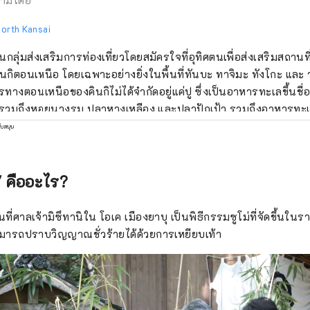
ามโดย
North Kansai
็นกลุ่มส่งเสริมการท่องเที่ยวโดยสมัครใจที่อุทิศตนเพื่อส่งเสริมสถานที่
นกิตอนเหนือ โดยเฉพาะอย่างยิ่งในพื้นที่ทันบะ ทาจิมะ ทังโกะ และ
ทางตอนเหนือของคินกิไม่ได้จำกัดอยู่แค่ปู ซึ่งเป็นอาหารทะเลขึ้นชื
งรวมถึงหอยนางรม ปลาหางเหลือง และปลาปักเป้า รวมถึงอาหารทะเ
บ หอยนางรม และปลาหมึกขาว นอกจากนี้ยังมีอาหารขึ้นชื่อของภูเข
ับสนุน
และถั่วดำทัมบา และผลไม้ฤดูร้อน เช่น แตงทราย ทำให้ที่นี่เป็นแหล่
เพลินกับอาหารรสเลิศได้ตลอดทั้งปี ฉันจะมีความสุขมากหากได้แบ่งปัน
สามารถเดินทางมาเยือนภูมิภาคคินกิตอนเหนืออันกว้างใหญ่แห่งนี้ได
่" คืออะไร?
เพลินกับการเดินทางด้วยรถไฟ
ขึ้นที่ศาลเจ้ามิซึทานิใน โอเค เมืองยาบุ เป็นพิธีกรรมซูโม่ที่จัดขึ้นใน
สามารถปราบวิญญาณชั่วร้ายได้ด้วยการเหยียบเท้า