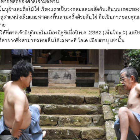
วิหารหลักของศาลเจ้ามิซึทานิ
โนบุผ้าและถือไม้ไผ่ เรียงแถวเป็นวงกลมและผลัดกันเดินบนเกตะข
บสู่ตำแหน่งเดิมและฟาดลงพื้นสามครั้งด้วยต้นไผ่ ถือเป็นการขอบคุณส
ร้าย
ให้ที่ศาลเจ้าอิบุกิเบะในเมืองอิซูชิเมื่อปีพ.ศ. 2382 (เท็นโปะ 9) แต่ปั
ี่หายากซึ่งสามารถพบเห็นได้เฉพาะที่ โอเค เมืองยาบุ เท่านั้น