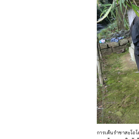
การเต้นรำซาสะโอโด