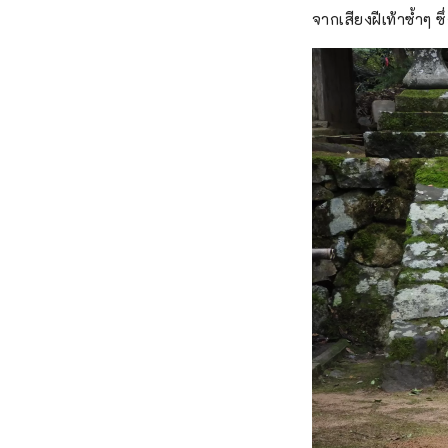
จากเสียงฝีเท้าซ้ำๆ ซ