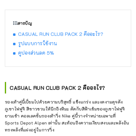
ทั่วประเทศ โดยนำเสนอสินค้ากีฬาจากแบรนด์
กีฬาชื่อดังรวมถึง เครื่องแต่งกายและรองเท้าที่ทัน
สมัยเรานำเสนอผลิตภัณฑ์และบริการที่หลาก
หลายที่จะตอบสนองผู้ที่ชื่นชอบกีฬาทุกคน
สารบัญ
CASUAL RUN CLUB PACK 2 คืออะไร?
รูปแบบการใช้งาน
คูปองส่วนลด 5%
CASUAL RUN CLUB PACK 2 คืออะไร?
รองเท้าคู่นี้เปี่ยมไปด้วยความบริสุทธิ์ แข็งแกร่ง และงดงามดุจดัง
ภูเขาไฟฟูจิ สีขาวชวนให้นึกถึงหิมะ ตัดกับสีฟ้าเข้มของภูเขาไฟฟูจิ
ยามเช้า คอลเลคชั่นรองเท้าวิ่ง Nike คู่นี้วางจำหน่ายเฉพาะที่
Sports Depot Alpen เท่านั้น สะท้อนถึงความเงียบสงบและพลังอัน
ทรงพลังที่แฝงอยู่ในการวิ่ง