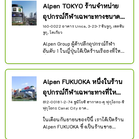
Alpen TOKYO ร้านจำหน่าย
อุปกรณ์กีฬาเฉพาะทางขนาด
ใหญ่ที่สุดในญี่ปุ่น
160-0022 อาคาร Unica, 3-23-7 ชินจูกุ, เขตชิน
จูกุ, โตเกียว
Alpen Group ผู้ค้าปลีกอุปกรณ์กีฬา
อันดับ 1 ในญี่ปุ่นได้เปิดร้านเรือธงที่ใหญ่
ที่สุดในประวัติศาสตร์ โดยใช้เวลาเดิน
เพียง 1 นาทีจากทางออกทิศตะวันออก
ของสถานี JR ชินจูกุ บนชั้นขนาดใหญ่ที่
มีชั้นใต้ดิน 2 ชั้นและ 8 ชั้นเหนือพื้นดิน 
Alpen FUKUOKA หนึ่งในร้าน
มีร้านค้า 3 แห่ง: ``ร้านเรือธง Sports 
อุปกรณ์กีฬาเฉพาะทางที่ใหญ่
Depot'' ซึ่งเป็นร้านขายอุปกรณ์กีฬา
เฉพาะทางทั่วไป ``Alpen Outdoors 
ที่สุดในญี่ปุ่...
812-0018 1-2-74 ซูมิโยชิ ฮากาตะ-คุ ฟุกุโอกะ-ชิ
Flagship Store'' ร้านขายของเฉพาะ
ฟุกุโอกะ Canal City อาค...
กลางแจ้งขนาดใหญ่ และ ``Golf 5 
ในเดือนกันยายนของปีนี้ เราได้เปิดร้าน 
Flagship Store'' ร้านจำหน่ายอุปกรณ์
Alpen FUKUOKA ซึ่งเป็นร้านขาย
กอล์ฟโดยเฉพาะ เรามีพื้นที่ขายที่ใหญ่
อุปกรณ์กีฬาโดยเฉพาะขนาดใหญ่ บน
ที่สุดแห่งหนึ่งในญี่ปุ่นที่รองรับประเภท