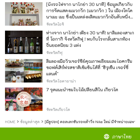
[นั่งรถไฟจาก นาโกย่า 30 นาที] ข้อมูลเกี่ยวกับ
การจัดแสดงแมวกวัก (แมวกวัก ) ใน เมืองโทโค
นาเมะ เมะ ซึ่งเป็นแหล่งผลิตแมวกวักอันดับหนึ่ง
ของญี่ปุ่น
จังหวัดไอจิ
ห่างจาก นาโกย่า เพียง 30 นาที! มาลิ้มลองสาเก
ที่ โอกากิ จังหวัดกิฟุ ! พบกับโรงกลั่นสาเกท้อง
ถิ่นยอดนิยม 3 แห่ง
จังหวัดกิฟุ
ลิ้มลองเนื้อวัวเจอร์ซีย์คุณภาพเยี่ยมและไอศกรีม
ซอฟต์เสิร์ฟรสชาติเข้มข้นได้ที่ "ฮิรุเซ็น เจอร์ซี่
แลนด์"
จังหวัดโอคายาม่า
7 จุดแนะนำชมใบไม้เปลี่ยนสีใน เกียวโต
จังหวัดเกียวโต
HOME
ข้อมูลล่าสุด
[มีคูปอง] คอลเลกชันรองเท้าวิ่ง Nike ใหม่ มีจำหน่ายเฉพาะที่ 
language
ภาษาไทย