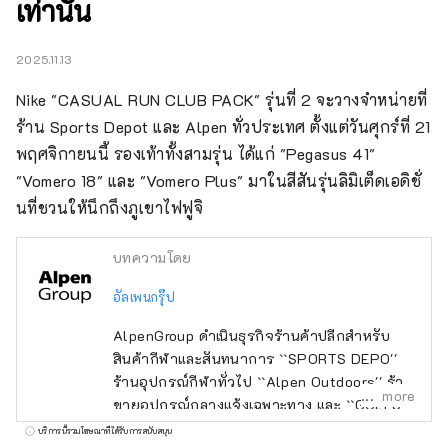
เท่านั้น
2025.11.13
Nike "CASUAL RUN CLUB PACK" รุ่นที่ 2 จะวางจำหน่ายที่
ร้าน Sports Depot และ Alpen ทั่วประเทศ ตั้งแต่วันศุกร์ที่ 21 
พฤศจิกายนนี้ รองเท้าทั้งสามรุ่น ได้แก่ "Pegasus 41" 
"Vomero 18" และ "Vomero Plus" มาในสีสันรุ่นลิมิเต็ดเอดิชั่
นที่ชวนให้นึกถึงภูเขาไฟฟูจิ
บทความโดย
อัลเพนกรุ๊ป
AlpenGroup ดำเนินธุรกิจร้านค้าปลีกสำหรับ
สินค้ากีฬาและสันทนาการ ``SPORTS DEPO''
ร้านอุปกรณ์กีฬาทั่วไป ``Alpen Outdoors'' ร้าน
more
ขายอุปกรณ์กลางแจ้งเฉพาะทาง และ ``GOLF5''
ร้านขายอุปกรณ์กอล์ฟเฉพาะทาง เปิดให้บริการ
บริการนี้รวมโฆษณาที่ได้รับการสนับสนุน