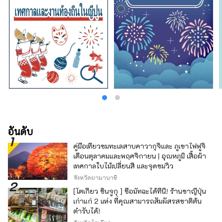
อันดับ
คู่มือเที่ยวชมทะเลสาบคาวากุจิและ ภูเขาไฟฟูจิ
เดือนตุลาคมและพฤศจิกายน | อุณหภูมิ เสื้อผ้า
เทศกาลใบไม้เปลี่ยนสี และจุดชมวิว
จังหวัดยามานาชิ
[โตเกียว ชินจูกุ ] ซื้อมัทฉะได้ที่นี่! ร้านชาญี่ปุ่น
เก่าแก่ 2 แห่ง ที่คุณสามารถสัมผัสรสชาติต้น
ตำรับได้!