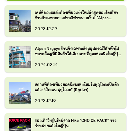
ชั้น 1 ถึงชั้น 3 ของอาคาร Canal City 
ธุรกิจ

Hakata South ซึ่งเป็นสถานที่ท่องเที่ยว
เรามีผลิตภัณฑ์ให้เลือกมากมาย รวมถึง
เสน่ห์ของแหล่งท่องเที่ยวแห่งใหม่ล่าสุดของโตเกียว
ยอดนิยมสำหรับนักท่องเที่ยวชาวต่าง
แบรนด์ญี่ปุ่นยอดนิยม Nike, Adidas, 
ร้านค้าเฉพาะทางด้านกีฬาขนาดยักษ์ "Alpen
ชาติที่มาเยือนญี่ปุ่น

Tokyo" (มีคูปองให้ใช้!)
New Balance, The North Face, On, 
2023.12.27
ชั้น 1 เป็นร้าน Golf 5 Flagship Store 
Hokayoneyone, Honma, Majesty และ
ซึ่งเป็นร้านจำหน่ายอุปกรณ์กอล์ฟโดย
อีกมากมาย
เฉพาะ Sports Depot Flagship Store 
Alpen Nagoya ร้านค้าเฉพาะด้านอุปกรณ์กีฬาทั่วไป
ซึ่งเป็นร้านจำหน่ายสินค้ากีฬาเฉพาะ
ขนาดใหญ่ที่มีสินค้าให้เลือกมากที่สุดแห่งหนึ่งในญี่ปุ่น
ทางทั่วไป ตั้งอยู่บนชั้น 2 และชั้น 3 ส่วน
ได้เปิดให้บริการแล้ว!
หนึ่ง และชั้น 3 เป็นร้านขายอุปกรณ์
2024.03.14
เฉพาะกลางแจ้งขนาดใหญ่ Alpen 
Outdoors Flagship Store เรามีพื้นที่
ขายที่ใหญ่ที่สุดแห่งหนึ่งในภูมิภาคคิวชู
สถานที่ท่องเที่ยวยอดนิยมแห่งใหม่ในฟุกุโอกะเปิดตัว
ซึ่งมีร้านค้าสามประเภท

แล้ว: “อัลเพน ฟุกุโอกะ” (มีคูปอง)
เรามีผลิตภัณฑ์ที่หลากหลายในแต่ละ
2023.12.19
ประเภทกีฬา แบรนด์กลางแจ้งมากกว่า 
280 แบรนด์ และแบรนด์กอล์ฟมากกว่า 
88 แบรนด์ นอกจากนี้เรายังมีแบรนด์
รองเท้าวิ่งรุ่นใหม่จาก Nike "CHOICE PACK" วาง
ญี่ปุ่นยอดนิยมให้เลือกมากมาย เช่น 
จำหน่ายแล้วในญี่ปุ่น
Asics, Mizuno, Yonex, Snow Peaks, 