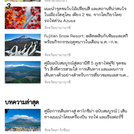
จังหวัดโตเกียว
แนะนำจุดชมใบไม้เปลี่ยนสี และสถานที่น่าสนใจ
ในเมืองโฮคุโตะ เพียง 2 ชม. จากโตเกียวโดย
รถไฟด่วน Azusa
จังหวัดยามานาชิ
Fujiten Snow Resort: เพลิดเพลินกับหิมะและสกี
พร้อมกิจกรรมฤดูหนาวในเดือน ม.ค.–ก.พ.
จังหวัดยามานาชิ
คู่มือฉบับสมบูรณ์สู่สถานีที่ 5 ภูเขาไฟฟูจิ| จุดชม
วิว สิ่งที่ควรสวมใส่ การเดินทาง และแผนการ
เดินทางตัวอย่างสำหรับการเที่ยวชมทะเลสาบคา
วากุจิ
จังหวัดยามานาชิ
บทความล่าสุด
คู่มือการเดินทางสู่ คาโกชิม่า ฉบับสมบูรณ์ | เส้น
ทางแนะนำโดยเครื่องบิน รถไฟ และเรือเฟอร์รี่
จังหวัดคาโกชิมะ