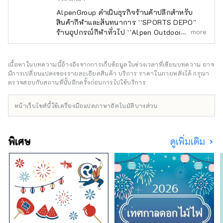
AlpenGroup ดำเนินธุรกิจร้านค้าปลีกสำหรับ
สินค้ากีฬาและสันทนาการ ``SPORTS DEPO''
more
ร้านอุปกรณ์กีฬาทั่วไป ``Alpen Outdoors'' ร้าน
ขายอุปกรณ์กลางแจ้งเฉพาะทาง และ ``GOLF5''
ร้านขายอุปกรณ์กอล์ฟเฉพาะทาง เปิดให้บริการ
ทั่วประเทศ โดยนำเสนอสินค้ากีฬาจากแบรนด์
เนื้อหาในบทความนี้อ้างอิงจากการเก็บข้อมูลในช่วงเวลาที่เขียนบทความ อาจ
กีฬาชื่อดังรวมถึง เครื่องแต่งกายและรองเท้าที่ทัน
มีการเปลี่ยนแปลงของรายละเอียดสินค้า บริการ ราคาในภายหลังได้ กรุณา
สมัยเรานำเสนอผลิตภัณฑ์และบริการที่หลาก
ตรวจสอบกับสถานที่นั้นอีกครั้งก่อนการไปใช้บริการ
หลายที่จะตอบสนองผู้ที่ชื่นชอบกีฬาทุกคน
หน้าเว็บไซต์นี้ใช้เครื่องมือแปลภาษาอัตโนมัติบางส่วน
พิเศษ
ดูเพิ่มเติม