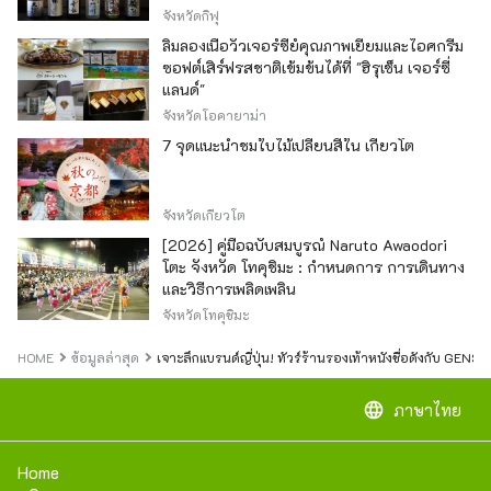
จังหวัดกิฟุ
ลิ้มลองเนื้อวัวเจอร์ซีย์คุณภาพเยี่ยมและไอศกรีม
ซอฟต์เสิร์ฟรสชาติเข้มข้นได้ที่ "ฮิรุเซ็น เจอร์ซี่
แลนด์"
จังหวัดโอคายาม่า
7 จุดแนะนำชมใบไม้เปลี่ยนสีใน เกียวโต
จังหวัดเกียวโต
[2026] คู่มือฉบับสมบูรณ์ Naruto Awaodori
โตะ จังหวัด โทคุชิมะ : กำหนดการ การเดินทาง
และวิธีการเพลิดเพลิน
จังหวัดโทคุชิมะ
HOME
ข้อมูลล่าสุด
เจาะลึกแบรนด์ญี่ปุ่น! ทัวร์ร้านรองเท้าหนังชื่อดังกับ GENSE
language
ภาษาไทย
Home