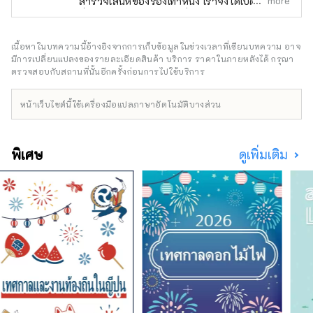
more
สำรวจเสน่ห์ของรองเท้าหนัง เราจึงได้เปิดตัวซีรีส์
ที่เน้นแบรนด์รองเท้าหนังที่เป็นสมาชิกของสมาคมผู้
ผลิตรองเท้าแห่งประเทศญี่ปุ่น! โดยมีอินฟลูเอน
เซอร์อย่าง GENSEI และ NIN เป็นไกด์นำเที่ยว เรา
เนื้อหาในบทความนี้อ้างอิงจากการเก็บข้อมูลในช่วงเวลาที่เขียนบทความ อาจ
จะพาคุณไปเยี่ยมชมร้านค้าของแบรนด์ต่างๆ ที่
มีการเปลี่ยนแปลงของรายละเอียดสินค้า บริการ ราคาในภายหลังได้ กรุณา
โดดเด่นด้วยฝีมือการผลิต
ตรวจสอบกับสถานที่นั้นอีกครั้งก่อนการไปใช้บริการ
หน้าเว็บไซต์นี้ใช้เครื่องมือแปลภาษาอัตโนมัติบางส่วน
พิเศษ
ดูเพิ่มเติม