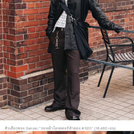
ตัวเลือกของ Gensei: "รองเท้าโลฟเฟอร์ลำลอง #920" (18,480 เยน)