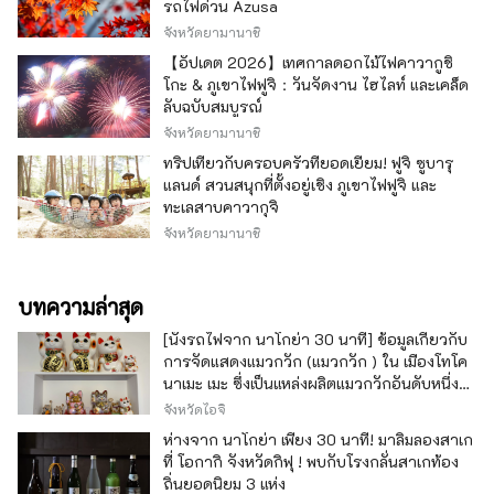
รถไฟด่วน Azusa
จังหวัดยามานาชิ
【อัปเดต 2026】เทศกาลดอกไม้ไฟคาวากูชิ
โกะ & ภูเขาไฟฟูจิ：วันจัดงาน ไฮไลท์ และเคล็ด
ลับฉบับสมบูรณ์
จังหวัดยามานาชิ
ทริปเที่ยวกับครอบครัวที่ยอดเยี่ยม! ฟูจิ ซูบารุ
แลนด์ สวนสนุกที่ตั้งอยู่เชิง ภูเขาไฟฟูจิ และ
ทะเลสาบคาวากุจิ
จังหวัดยามานาชิ
บทความล่าสุด
[นั่งรถไฟจาก นาโกย่า 30 นาที] ข้อมูลเกี่ยวกับ
การจัดแสดงแมวกวัก (แมวกวัก ) ใน เมืองโทโค
นาเมะ เมะ ซึ่งเป็นแหล่งผลิตแมวกวักอันดับหนึ่ง
ของญี่ปุ่น
จังหวัดไอจิ
ห่างจาก นาโกย่า เพียง 30 นาที! มาลิ้มลองสาเก
ที่ โอกากิ จังหวัดกิฟุ ! พบกับโรงกลั่นสาเกท้อง
ถิ่นยอดนิยม 3 แห่ง