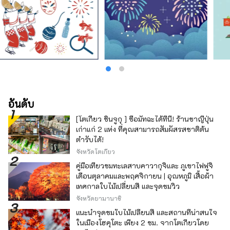
อันดับ
[โตเกียว ชินจูกุ ] ซื้อมัทฉะได้ที่นี่! ร้านชาญี่ปุ่น
เก่าแก่ 2 แห่ง ที่คุณสามารถสัมผัสรสชาติต้น
ตำรับได้!
จังหวัดโตเกียว
คู่มือเที่ยวชมทะเลสาบคาวากุจิและ ภูเขาไฟฟูจิ
เดือนตุลาคมและพฤศจิกายน | อุณหภูมิ เสื้อผ้า
เทศกาลใบไม้เปลี่ยนสี และจุดชมวิว
จังหวัดยามานาชิ
แนะนำจุดชมใบไม้เปลี่ยนสี และสถานที่น่าสนใจ
ในเมืองโฮคุโตะ เพียง 2 ชม. จากโตเกียวโดย