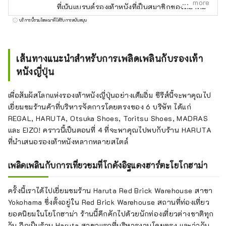
more
ที่เน้นแบรนด์รองเท้าหนังที่เป็นสมาชิกของสมาคม
ผู้ผลิตรองเท้าแห่งประเทศญี่ปุ่น! โดยมีอินฟลูเอน
บริการนี้รวมโฆษณาที่ได้รับการสนับสนุน
เซอร์อย่าง GENSEI และ NIN เป็นไกด์นำเที่ยว เรา
จะพาคุณไปเยี่ยมชมร้านค้าของแบรนด์ต่างๆ ที่
โดดเด่นด้วยฝีมือการผลิต
เส้นทางแนะนำสำหรับการเพลิดเพลินกับรองเท้า
หนังญี่ปุ่น
เพื่อสัมผัสโลกแห่งรองเท้าหนังญี่ปุ่นอย่างเต็มอิ่ม ซีรีส์นี้จะพาคุณไป
เยี่ยมชมร้านค้าที่บริหารจัดการโดยตรงของ 6 บริษัท ได้แก่
REGAL, HARUTA, Otsuka Shoes, Toritsu Shoes, MADRAS
และ EIZO! คราวนี้เป็นตอนที่ 4 ที่จะพาคุณไปพบกับร้าน HARUTA
ที่นำเสนอรองเท้าหนังหลากหลายสไตล์
เพลิดเพลินกับการเที่ยวชมที่โกดังอิฐแดงฮาร์ตะโยโกฮาม่า
ครั้งนี้เราได้ไปเยี่ยมชมร้าน Haruta Red Brick Warehouse สาขา
Yokohama ซึ่งตั้งอยู่ใน Red Brick Warehouse สถานที่ท่องเที่ยว
ยอดนิยมในโยโกฮาม่า ร้านนี้คึกคักไปด้วยนักท่องเที่ยวต่างชาติทุก
วัน ถือเป็นร้าน Haruta สาขาแรกที่บริหารงานโดยตรง และว่ากัน