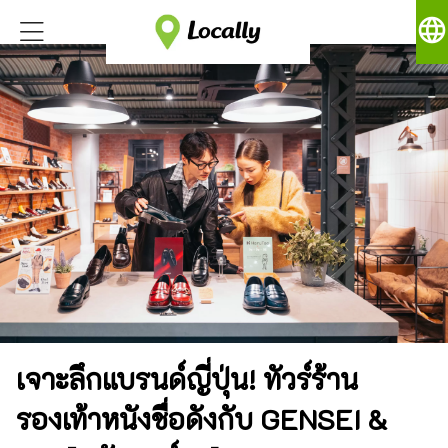
language
เจาะลึกแบรนด์ญี่ปุ่น! ทัวร์ร้าน
รองเท้าหนังชื่อดังกับ GENSEI &