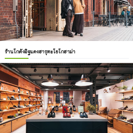
ร้านโกดังอิฐแดงฮารุตะโยโกฮาม่า