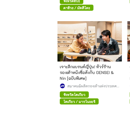
จังหวัดชิบะ
คาชิวะ / มัตสึโดะ
เจาะลึกแบรนด์ญี่ปุ่น! ทัวร์ร้าน
รองเท้าหนังชื่อดังกับ GENSEI &
Nin [ฉบับพิเศษ]
สมาคมผู้ผลิตรองเท้าแห่งประเทศ
ญี่ปุ่น
จังหวัดโตเกียว
โตเกียว / มารุโนะอุจิ