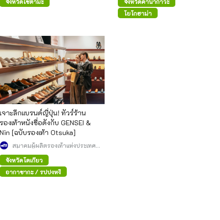
จังหวัดไซตามะ
จังหวัดคานากาวะ
โยโกฮาม่า
เจาะลึกแบรนด์ญี่ปุ่น! ทัวร์ร้าน
รองเท้าหนังชื่อดังกับ GENSEI &
Nin [ฉบับรองเท้า Otsuka]
สมาคมผู้ผลิตรองเท้าแห่งประเทศ
ญี่ปุ่น
จังหวัดโตเกียว
อากาซากะ / รปปงหงิ