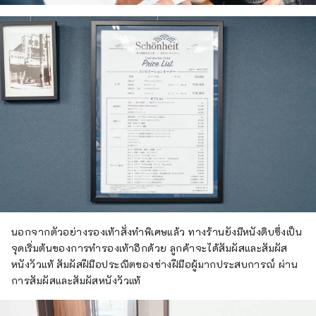
นอกจากตัวอย่างรองเท้าสั่งทำพิเศษแล้ว ทางร้านยังมีหนังดิบซึ่งเป็น
จุดเริ่มต้นของการทำรองเท้าอีกด้วย ลูกค้าจะได้สัมผัสและสัมผัส
หนังวัวแท้ สัมผัสฝีมือประณีตของช่างฝีมือผู้มากประสบการณ์ ผ่าน
การสัมผัสและสัมผัสหนังวัวแท้