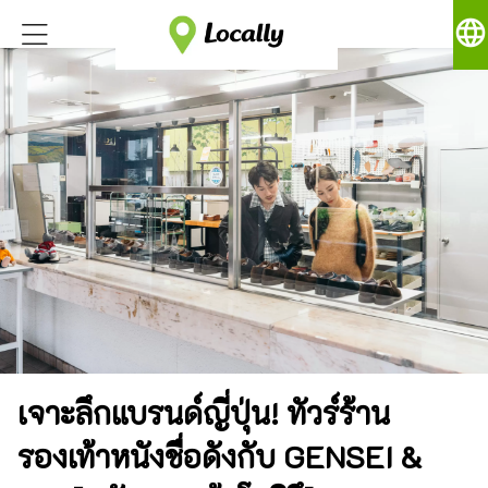
language
เจาะลึกแบรนด์ญี่ปุ่น! ทัวร์ร้าน
รองเท้าหนังชื่อดังกับ GENSEI &