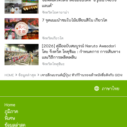
แลนด์"
จังหวัดโอคายาม่า
7 จุดแนะนำชมใบไม้เปลี่ยนสีใน เกียวโต
จังหวัดเกียวโต
[2026] คู่มือฉบับสมบูรณ์ Naruto Awaodori
โตะ จังหวัด โทคุชิมะ : กำหนดการ การเดินทาง
และวิธีการเพลิดเพลิน
จังหวัดโทคุชิมะ
HOME
ข้อมูลล่าสุด
เจาะลึกแบรนด์ญี่ปุ่น! ทัวร์ร้านรองเท้าหนังชื่อดังกับ GENSE
language
ภาษาไทย
Home
ภูมิภาค
พิเศษ
ข้อมูลล่าสุด