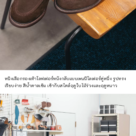
หนิงเลือกรองเท้าโลฟเฟอร์หนังกลับแบบเพนนีโลเฟอร์คู่หนึ่ง รูปทรง
เรียบง่าย สีน้ำตาลเข้ม เข้ากับสไตล์ฤดูใบไม้ร่วงและฤดูหนาว