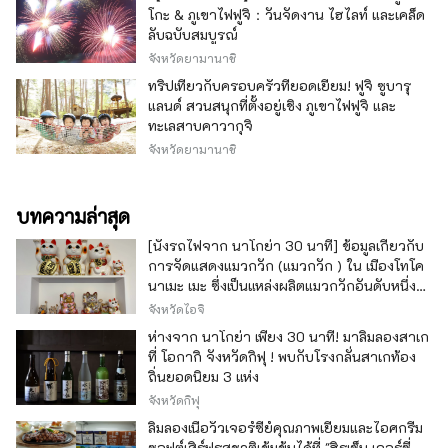
โกะ & ภูเขาไฟฟูจิ：วันจัดงาน ไฮไลท์ และเคล็ด
ลับฉบับสมบูรณ์
จังหวัดยามานาชิ
ทริปเที่ยวกับครอบครัวที่ยอดเยี่ยม! ฟูจิ ซูบารุ
แลนด์ สวนสนุกที่ตั้งอยู่เชิง ภูเขาไฟฟูจิ และ
ทะเลสาบคาวากุจิ
จังหวัดยามานาชิ
บทความล่าสุด
[นั่งรถไฟจาก นาโกย่า 30 นาที] ข้อมูลเกี่ยวกับ
การจัดแสดงแมวกวัก (แมวกวัก ) ใน เมืองโทโค
นาเมะ เมะ ซึ่งเป็นแหล่งผลิตแมวกวักอันดับหนึ่ง
ของญี่ปุ่น
จังหวัดไอจิ
ห่างจาก นาโกย่า เพียง 30 นาที! มาลิ้มลองสาเก
ที่ โอกากิ จังหวัดกิฟุ ! พบกับโรงกลั่นสาเกท้อง
ถิ่นยอดนิยม 3 แห่ง
จังหวัดกิฟุ
ลิ้มลองเนื้อวัวเจอร์ซีย์คุณภาพเยี่ยมและไอศกรีม
ซอฟต์เสิร์ฟรสชาติเข้มข้นได้ที่ "ฮิรุเซ็น เจอร์ซี่