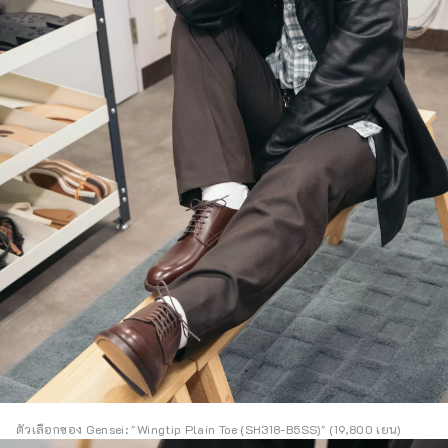
ตัวเลือกของ Gensei: "Wingtip Plain Toe (SH318-B5SS)" (19,800 เยน)