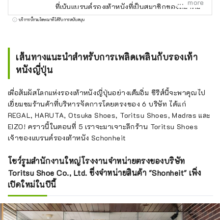
more
ที่เน้นแบรนด์รองเท้าหนังที่เป็นสมาชิกของสมาคม
ผู้ผลิตรองเท้าแห่งประเทศญี่ปุ่น! โดยมีอินฟลูเอน
บริการนี้รวมโฆษณาที่ได้รับการสนับสนุน
เซอร์อย่าง GENSEI และ NIN เป็นไกด์นำเที่ยว เรา
จะพาคุณไปเยี่ยมชมร้านค้าของแบรนด์ต่างๆ ที่
โดดเด่นด้วยฝีมือการผลิต
เส้นทางแนะนำสำหรับการเพลิดเพลินกับรองเท้า
หนังญี่ปุ่น
เพื่อสัมผัสโลกแห่งรองเท้าหนังญี่ปุ่นอย่างเต็มอิ่ม ซีรีส์นี้จะพาคุณไป
เยี่ยมชมร้านค้าที่บริหารจัดการโดยตรงของ 6 บริษัท ได้แก่
REGAL, HARUTA, Otsuka Shoes, Toritsu Shoes, Madras และ
EIZO! คราวนี้ในตอนที่ 5 เราจะมาเจาะลึกร้าน Toritsu Shoes
เจ้าของแบรนด์รองเท้าหนัง Schonheit
โชว์รูมสำนักงานใหญ่โรงงานจำหน่ายตรงของบริษัท
Toritsu Shoe Co., Ltd. ซึ่งจำหน่ายสินค้า "Shonheit" เพิ่ง
เปิดใหม่ในปีนี้