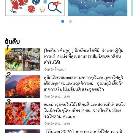
อันดับ
[โตเกียว ชินจูกุ ] ซื้อมัทฉะได้ที่นี่! ร้านชาญี่ปุ่น
เก่าแก่ 2 แห่ง ที่คุณสามารถสัมผัสรสชาติต้น
ตำรับได้!
จังหวัดโตเกียว
คู่มือเที่ยวชมทะเลสาบคาวากุจิและ ภูเขาไฟฟูจิ
เดือนตุลาคมและพฤศจิกายน | อุณหภูมิ เสื้อผ้า
เทศกาลใบไม้เปลี่ยนสี และจุดชมวิว
จังหวัดยามานาชิ
แนะนำจุดชมใบไม้เปลี่ยนสี และสถานที่น่าสนใจ
ในเมืองโฮคุโตะ เพียง 2 ชม. จากโตเกียวโดย
รถไฟด่วน Azusa
จังหวัดยามานาชิ
【อัปเดต 2026】เทศกาลดอกไม้ไฟคาวากูชิ