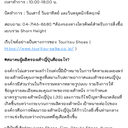
เวลาทำการ : 10:00-18:00 น.
ปิดทำการ : วันเสาร์ วันอาทิตย์ และวันหยุดนักขัตฤกษ์
สอบถาม: 04-7146-8680 *ต้องจองทางโทรศัพท์สำหรับการสั่งซื้อ
แบบรวม Shorn Height
เว็บไซต์อย่างเป็นทางการของ Touritsu Shoes (
https://www.touritsu-seika.co.jp/
)
■สมาคมผู้ผลิตรองเท้าญี่ปุ่นคืออะไร?
องค์กรไม่แสวงหาผลกำไรแห่งนี้มีเป้าหมายในการจัดหาและเผยแพร่
รองเท้าหนังคุณภาพสูงที่เหมาะกับสภาพอากาศและเท้าของคนญี่ปุ่น
องค์กรมีส่วนร่วมในกิจกรรมหลากหลายรูปแบบ รวมถึงการให้
ข้อมูลรายละเอียดและคุณภาพของรองเท้าหนัง การกำหนด
มาตรฐานรองเท้าหนังญี่ปุ่น (JIS) และการแก้ไขปัญหาสิ่งแวดล้อมที่
เกิดขึ้นระหว่างกระบวนการผลิตรองเท้าหนัง เป้าหมายต่อไปของ
องค์กรคือการพัฒนารองเท้าหนังญี่ปุ่นให้ก้าวไกลยิ่งขึ้นท่ามกลาง
การแข่งขันระหว่างประเทศที่ดุเดือดยิ่งขึ้น
บริษัทที่เข้าร่วม: Iwate Shoes, Eizo, Otsuka Shoes, Kyowa