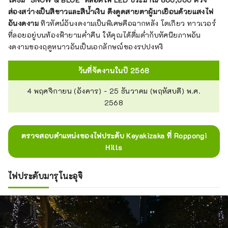
ส่องสว่างเป็นสีขาวและสีน้ำเงิน ดึงดูดสายตาผู้มาเยือนด้วยแสงไฟ
อันงดงาม
ทิวทัศน์อันงดงามเป็นพิเศษคือฉากหลัง โตเกียว ทาวเวอร์
ที่ลอยอยู่บนท้องฟ้ายามค่ำคืน ให้คุณได้ดื่มด่ำกับทัศนียภาพอัน
งดงามของฤดูหนาวอันเป็นเอกลักษณ์ของรปปงหงิ
วันที่จัดงานในปี 2568
4 พฤศจิกายน (อังคาร) - 25 ธันวาคม (พฤหัสบดี) พ.ศ.
2568
ตรวจสอบตำแหน่งของไฟประดับ Keyakizaka ที่ Roppongi
Hills
ไฟประดับมารุโนะอุจิ