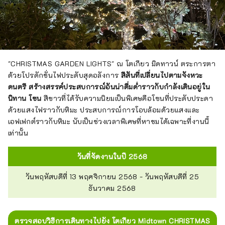
"CHRISTMAS GARDEN LIGHTS" ณ โตเกียว มิดทาวน์ ตระการตา
ด้วยโปรดักชั่นไฟประดับสุดอลังการ
สีสันที่เปลี่ยนไปตามจังหวะ
ดนตรี สร้างสรรค์ประสบการณ์อันน่าดื่มด่ำราวกับกำลังเดินอยู่ใน
นิทาน โซน
สีขาวที่ได้รับความนิยมเป็นพิเศษคือโซนที่ประดับประดา
ด้วยแสงไฟราวกับหิมะ ประสบการณ์การโอบล้อมด้วยแสงและ
เอฟเฟกต์ราวกับหิมะ นับเป็นช่วงเวลาพิเศษที่หาชมได้เฉพาะที่งานนี้
เท่านั้น
วันที่จัดงานในปี 2568
วันพฤหัสบดีที่ 13 พฤศจิกายน 2568 - วันพฤหัสบดีที่ 25
ธันวาคม 2568
ตรวจสอบวิธีการเดินทางไปยัง โตเกียว Midtown CHRISTMAS