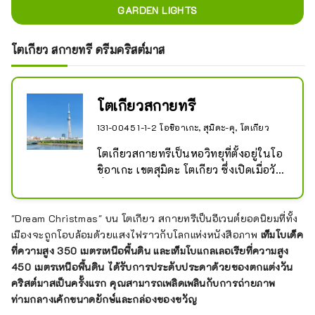
GARDEN LIGHTS
โตเกียว สกายทรี ดรีมคริสต์มาส
โตเกียวสกายทรี
131-0045 1-1-2 โอชิอาเกะ, สุมิดะ-คุ, โตเกียว
โตเกียวสกายทรีเป็นหอวิทยุที่ตั้งอยู่ในโอ
ชิอาเกะ เขตสุมิดะ โตเกียว ซึ่งเปิดเมื่อวัน
ที่ 22 พฤษภาคม พ.ศ. 2555

สถานที่สำคัญแห่งหนึ่งของโตเกียว มี
ความสูง 634 เมตร และเป็นหอคอยที่สูง
"Dream Christmas" บน โตเกียว สกายทรีเป็นอีเวนต์ยอดนิยมที่ทั้ง
ที่สุดในโลก

เมืองจะถูกโอบล้อมด้วยแสงไฟราวกับโลกแห่งหนังสือภาพ
เท็มโบเด็ค
สิ่งที่คุณสามารถทำได้เพื่อเพลิดเพลินไป
ที่ความสูง 350 เมตรเหนือพื้นดิน และเท็มโบแกลเลอเรียที่ความสูง
กับหอคอยที่สูงที่สุดในญี่ปุ่นในอาซากุสะ
450 เมตรเหนือพื้นดิน ได้รับการประดับประดาด้วยของตกแต่งวัน
คือการถ่ายภาพ
คริสต์มาสเป็นครั้งแรก คุณสามารถเพลิดเพลินกับการถ่ายภาพ
ท่ามกลางเค้กขนาดยักษ์และกล่องของขวัญ