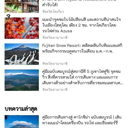
ตำรับได้!
จังหวัดโตเกียว
แนะนำจุดชมใบไม้เปลี่ยนสี และสถานที่น่าสนใจ
ในเมืองโฮคุโตะ เพียง 2 ชม. จากโตเกียวโดย
รถไฟด่วน Azusa
จังหวัดยามานาชิ
Fujiten Snow Resort: เพลิดเพลินกับหิมะและสกี
พร้อมกิจกรรมฤดูหนาวในเดือน ม.ค.–ก.พ.
จังหวัดยามานาชิ
คู่มือฉบับสมบูรณ์สู่สถานีที่ 5 ภูเขาไฟฟูจิ| จุดชม
วิว สิ่งที่ควรสวมใส่ การเดินทาง และแผนการ
เดินทางตัวอย่างสำหรับการเที่ยวชมทะเลสาบคา
วากุจิ
จังหวัดยามานาชิ
บทความล่าสุด
คู่มือการเดินทางสู่ คาโกชิม่า ฉบับสมบูรณ์ | เส้น
ทางแนะนำโดยเครื่องบิน รถไฟ และเรือเฟอร์รี่