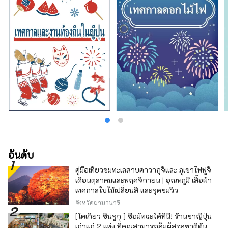
อันดับ
คู่มือเที่ยวชมทะเลสาบคาวากุจิและ ภูเขาไฟฟูจิ
เดือนตุลาคมและพฤศจิกายน | อุณหภูมิ เสื้อผ้า
เทศกาลใบไม้เปลี่ยนสี และจุดชมวิว
จังหวัดยามานาชิ
[โตเกียว ชินจูกุ ] ซื้อมัทฉะได้ที่นี่! ร้านชาญี่ปุ่น
เก่าแก่ 2 แห่ง ที่คุณสามารถสัมผัสรสชาติต้น