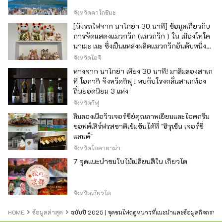
จังหวัดคาโกชิมะ
[นั่งรถไฟจาก นาโกย่า 30 นาที] ข้อมูลเกี่ยวกับ
การจัดแสดงแมวกวัก (แมวกวัก ) ใน เมืองโทโค
นาเมะ เมะ ซึ่งเป็นแหล่งผลิตแมวกวักอันดับหนึ่ง
ของญี่ปุ่น
จังหวัดไอจิ
ห่างจาก นาโกย่า เพียง 30 นาที! มาลิ้มลองสาเก
ที่ โอกากิ จังหวัดกิฟุ ! พบกับโรงกลั่นสาเกท้อง
ถิ่นยอดนิยม 3 แห่ง
จังหวัดกิฟุ
ลิ้มลองเนื้อวัวเจอร์ซีย์คุณภาพเยี่ยมและไอศกรีม
ซอฟต์เสิร์ฟรสชาติเข้มข้นได้ที่ "ฮิรุเซ็น เจอร์ซี่
แลนด์"
จังหวัดโอคายาม่า
7 จุดแนะนำชมใบไม้เปลี่ยนสีใน เกียวโต
จังหวัดเกียวโต
HOME
ข้อมูลล่าสุด
ฉบับปี 2025 | จุดชมไฟฤดูหนาวที่แนะนำและข้อมูลกิจกรรม