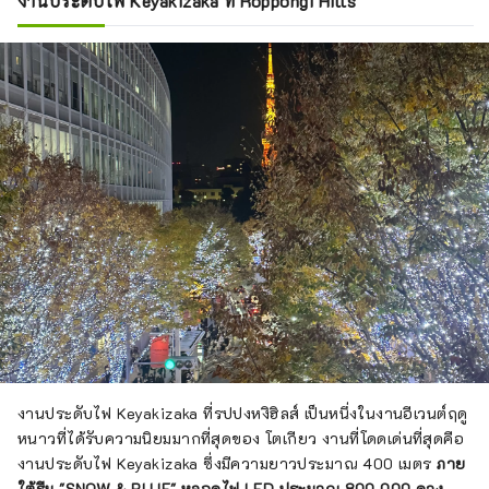
งานประดับไฟ Keyakizaka ที่ Roppongi Hills
งานประดับไฟ Keyakizaka ที่รปปงหงิฮิลส์ เป็นหนึ่งในงานอีเวนต์ฤดู
หนาวที่ได้รับความนิยมมากที่สุดของ โตเกียว งานที่โดดเด่นที่สุดคือ
งานประดับไฟ Keyakizaka ซึ่งมีความยาวประมาณ 400 เมตร
ภาย
ใต้ธีม "SNOW & BLUE" หลอดไฟ LED ประมาณ 800,000 ดวง