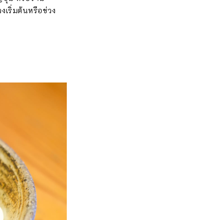
งเริ่มต้นหรือช่วง