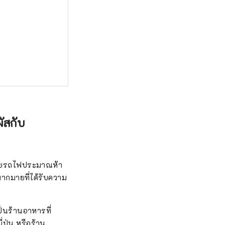
ัสกับ
งโดยรถไฟประมาณห้า
ากมายที่ได้รับความ
ป็นร้านอาหารที่
ปุ่น หรือร้าน