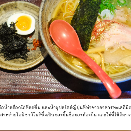
คือน้ำสต็อกไก่ที่สดชื่น และน้ำซุปสไตล์ญี่ปุ่นที่ทำจากอาหารทะเลก็มี
หร่ายโอนิซากิโนริซึ่งเป็นของขึ้นชื่อของท้องถิ่น และไข่ที่ใช้ก็มาจ