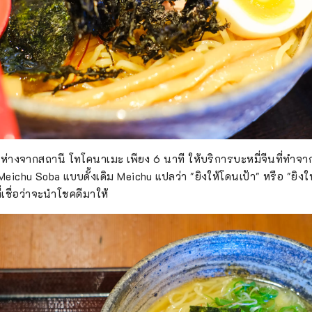
ยู่ห่างจากสถานี โทโคนาเมะ เพียง 6 นาที ให้บริการบะหมี่จีนที่ทำจาก
eichu Soba แบบดั้งเดิม Meichu แปลว่า "ยิงให้โดนเป้า" หรือ "ยิงให้โ
เชื่อว่าจะนำโชคดีมาให้