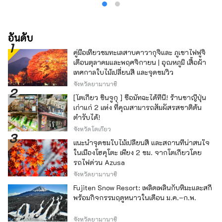
อันดับ
คู่มือเที่ยวชมทะเลสาบคาวากุจิและ ภูเขาไฟฟูจิ
เดือนตุลาคมและพฤศจิกายน | อุณหภูมิ เสื้อผ้า
เทศกาลใบไม้เปลี่ยนสี และจุดชมวิว
จังหวัดยามานาชิ
[โตเกียว ชินจูกุ ] ซื้อมัทฉะได้ที่นี่! ร้านชาญี่ปุ่น
เก่าแก่ 2 แห่ง ที่คุณสามารถสัมผัสรสชาติต้น
ตำรับได้!
จังหวัดโตเกียว
แนะนำจุดชมใบไม้เปลี่ยนสี และสถานที่น่าสนใจ
ในเมืองโฮคุโตะ เพียง 2 ชม. จากโตเกียวโดย
รถไฟด่วน Azusa
จังหวัดยามานาชิ
Fujiten Snow Resort: เพลิดเพลินกับหิมะและสกี
พร้อมกิจกรรมฤดูหนาวในเดือน ม.ค.–ก.พ.
จังหวัดยามานาชิ