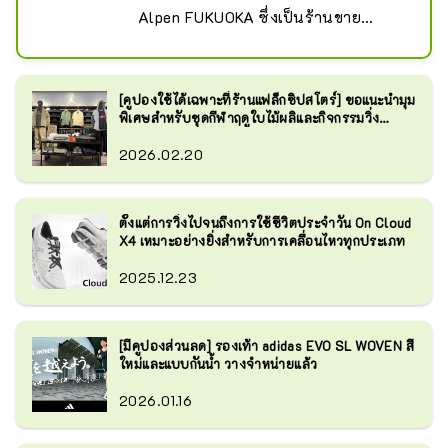
Flagship Store'' ร้านจำหน่ายอุปกรณ์
Alpen FUKUOKA ซึ่งเป็นร้านขาย
กอล์ฟโดยเฉพาะ เรามีพื้นที่ขายที่ใหญ่
อุปกรณ์กีฬาโดยเฉพาะขนาดใหญ่ บน
ที่สุดแห่งหนึ่งในญี่ปุ่นที่รองรับประเภท
ชั้น 1 ถึงชั้น 3 ของอาคาร Canal City 
ธุรกิจ

Hakata South ซึ่งเป็นสถานที่ท่องเที่ยว
เรามีผลิตภัณฑ์ให้เลือกมากมาย รวมถึง
[คูปองใช้ได้เฉพาะที่ร้านแฟล็กชิปสโตร์] ขอแนะนำมุม
ยอดนิยมสำหรับนักท่องเที่ยวชาวต่าง
แบรนด์ญี่ปุ่นยอดนิยม Nike, Adidas, 
พิเศษสำหรับชุดกีฬาฤดูใบไม้ผลิและกิจกรรมวิ่ง
ชาติที่มาเยือนญี่ปุ่น

มาราธอน!
New Balance, The North Face, On, 
2026.02.20
ชั้น 1 เป็นร้าน Golf 5 Flagship Store 
Hokayoneyone, Honma, Majesty และ
ซึ่งเป็นร้านจำหน่ายอุปกรณ์กอล์ฟโดย
อีกมากมาย
เฉพาะ Sports Depot Flagship Store 
ตั้งแต่การวิ่งไปจนถึงการใช้ชีวิตประจำวัน On Cloud
ซึ่งเป็นร้านจำหน่ายสินค้ากีฬาเฉพาะ
X4 เหมาะอย่างยิ่งสำหรับการเคลื่อนไหวทุกประเภท
ทางทั่วไป ตั้งอยู่บนชั้น 2 และชั้น 3 ส่วน
หนึ่ง และชั้น 3 เป็นร้านขายอุปกรณ์
2025.12.23
เฉพาะกลางแจ้งขนาดใหญ่ Alpen 
Outdoors Flagship Store เรามีพื้นที่
ขายที่ใหญ่ที่สุดแห่งหนึ่งในภูมิภาคคิวชู
[มีคูปองส่วนลด] รองเท้า adidas EVO SL WOVEN สี
ซึ่งมีร้านค้าสามประเภท

ใหม่และแบบกันน้ำ วางจำหน่ายแล้ว
เรามีผลิตภัณฑ์ที่หลากหลายในแต่ละ
2026.01.16
ประเภทกีฬา แบรนด์กลางแจ้งมากกว่า 
280 แบรนด์ และแบรนด์กอล์ฟมากกว่า 