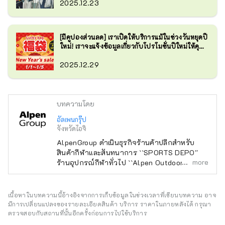
2025.12.23
[มีคูปองส่วนลด] เราเปิดให้บริการแม้ในช่วงวันหยุดปี
ใหม่! เราจะแจ้งข้อมูลเกี่ยวกับโปรโมชั่นปีใหม่ให้คุณ
ทราบ!
2025.12.29
บทความโดย
อัลเพนกรุ๊ป
จังหวัดไอจิ
AlpenGroup ดำเนินธุรกิจร้านค้าปลีกสำหรับ
สินค้ากีฬาและสันทนาการ ``SPORTS DEPO''
more
ร้านอุปกรณ์กีฬาทั่วไป ``Alpen Outdoors'' ร้าน
ขายอุปกรณ์กลางแจ้งเฉพาะทาง และ ``GOLF5''
ร้านขายอุปกรณ์กอล์ฟเฉพาะทาง เปิดให้บริการ
ทั่วประเทศ โดยนำเสนอสินค้ากีฬาจากแบรนด์
เนื้อหาในบทความนี้อ้างอิงจากการเก็บข้อมูลในช่วงเวลาที่เขียนบทความ อาจ
กีฬาชื่อดังรวมถึง เครื่องแต่งกายและรองเท้าที่ทัน
มีการเปลี่ยนแปลงของรายละเอียดสินค้า บริการ ราคาในภายหลังได้ กรุณา
สมัยเรานำเสนอผลิตภัณฑ์และบริการที่หลาก
ตรวจสอบกับสถานที่นั้นอีกครั้งก่อนการไปใช้บริการ
หลายที่จะตอบสนองผู้ที่ชื่นชอบกีฬาทุกคน