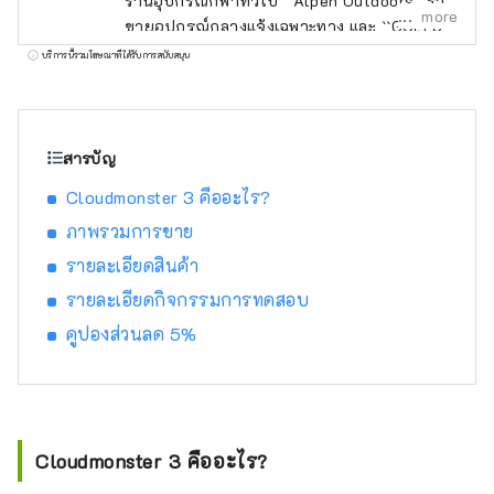
ร้านอุปกรณ์กีฬาทั่วไป ``Alpen Outdoors'' ร้าน
more
ขายอุปกรณ์กลางแจ้งเฉพาะทาง และ ``GOLF5''
ร้านขายอุปกรณ์กอล์ฟเฉพาะทาง เปิดให้บริการ
บริการนี้รวมโฆษณาที่ได้รับการสนับสนุน
ทั่วประเทศ โดยนำเสนอสินค้ากีฬาจากแบรนด์
กีฬาชื่อดังรวมถึง เครื่องแต่งกายและรองเท้าที่ทัน
สมัยเรานำเสนอผลิตภัณฑ์และบริการที่หลาก
หลายที่จะตอบสนองผู้ที่ชื่นชอบกีฬาทุกคน
สารบัญ
Cloudmonster 3 คืออะไร?
ภาพรวมการขาย
รายละเอียดสินค้า
รายละเอียดกิจกรรมการทดสอบ
คูปองส่วนลด 5%
Cloudmonster 3 คืออะไร?