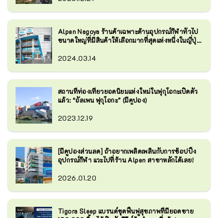
Alpen Nagoya ร้านค้าเฉพาะด้านอุปกรณ์กีฬาทั่วไป
ขนาดใหญ่ที่มีสินค้าให้เลือกมากที่สุดแห่งหนึ่งในญี่ปุ่น
ได้เปิดให้บริการแล้ว!
2024.03.14
สถานที่ท่องเที่ยวยอดนิยมแห่งใหม่ในฟุกุโอกะเปิดตัว
แล้ว: “อัลเพน ฟุกุโอกะ” (มีคูปอง)
2023.12.19
[มีคูปองส่วนลด] ถ้าอยากเพลิดเพลินกับการช้อปปิ้ง
อุปกรณ์กีฬา แวะไปที่ร้าน Alpen สาขาหลักได้เลย!
2026.01.20
Tigora Sleep แบรนด์ชุดฟื้นฟูสุขภาพที่มียอดขาย