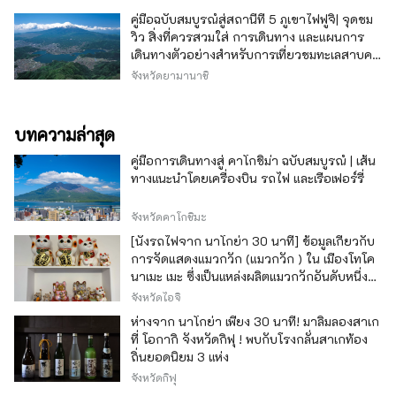
คู่มือฉบับสมบูรณ์สู่สถานีที่ 5 ภูเขาไฟฟูจิ| จุดชม
วิว สิ่งที่ควรสวมใส่ การเดินทาง และแผนการ
เดินทางตัวอย่างสำหรับการเที่ยวชมทะเลสาบคา
วากุจิ
จังหวัดยามานาชิ
บทความล่าสุด
คู่มือการเดินทางสู่ คาโกชิม่า ฉบับสมบูรณ์ | เส้น
ทางแนะนำโดยเครื่องบิน รถไฟ และเรือเฟอร์รี่
จังหวัดคาโกชิมะ
[นั่งรถไฟจาก นาโกย่า 30 นาที] ข้อมูลเกี่ยวกับ
การจัดแสดงแมวกวัก (แมวกวัก ) ใน เมืองโทโค
นาเมะ เมะ ซึ่งเป็นแหล่งผลิตแมวกวักอันดับหนึ่ง
ของญี่ปุ่น
จังหวัดไอจิ
ห่างจาก นาโกย่า เพียง 30 นาที! มาลิ้มลองสาเก
ที่ โอกากิ จังหวัดกิฟุ ! พบกับโรงกลั่นสาเกท้อง
ถิ่นยอดนิยม 3 แห่ง
จังหวัดกิฟุ