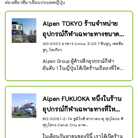
ท่องเที่ยวที่มาเยือนประเทศญี่ปุ่น
Alpen TOKYO ร้านจำหน่าย
อุปกรณ์กีฬาเฉพาะทางขนาด
ใหญ่ที่สุดในญี่ปุ่น
160-0022 อาคาร Unica, 3-23-7 ชินจูกุ, เขตชิน
จูกุ, โตเกียว
Alpen Group ผู้ค้าปลีกอุปกรณ์กีฬา
อันดับ 1 ในญี่ปุ่นได้เปิดร้านเรือธงที่ใหญ่
ที่สุดในประวัติศาสตร์ โดยใช้เวลาเดิน
เพียง 1 นาทีจากทางออกทิศตะวันออก
ของสถานี JR ชินจูกุ บนชั้นขนาดใหญ่ที่
มีชั้นใต้ดิน 2 ชั้นและ 8 ชั้นเหนือพื้นดิน 
Alpen FUKUOKA หนึ่งในร้าน
มีร้านค้า 3 แห่ง: ``ร้านเรือธง Sports 
อุปกรณ์กีฬาเฉพาะทางที่ใหญ่
Depot'' ซึ่งเป็นร้านขายอุปกรณ์กีฬา
เฉพาะทางทั่วไป ``Alpen Outdoors 
ที่สุดในญี่ปุ่...
812-0018 1-2-74 ซูมิโยชิ ฮากาตะ-คุ ฟุกุโอกะ-ชิ
Flagship Store'' ร้านขายของเฉพาะ
ฟุกุโอกะ Canal City อาค...
กลางแจ้งขนาดใหญ่ และ ``Golf 5 
ในเดือนกันยายนของปีนี้ เราได้เปิดร้าน 