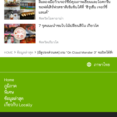
ลิ้มลองเนื้อวัวเจอร์ซีย์คุณภาพเยี่ยมและไอศกรีม
ซอฟต์เสิร์ฟรสชาติเข้มข้นได้ที่ "ฮิรุเซ็น เจอร์ซี่
แลนด์"
จังหวัดโอคายาม่า
7 จุดแนะนำชมใบไม้เปลี่ยนสีใน เกียวโต
จังหวัดเกียวโต
HOME
ข้อมูลล่าสุด
[มีคูปองส่วนลด] เกม "On Cloud Monster 3" จะเปิดให้สั่งจองล
language
ภาษาไทย
Home
ภูมิภาค
พิเศษ
ข้อมูลล่าสุด
เกี่ยวกับ Locally