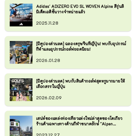
88 แบรนด์ นอกจากนี้เรายังมีแบรนด์
Adidas' ADIZERO EVO SL WOVEN Alpine สีรุ่นลิ
ญี่ปุ่นยอดนิยมให้เลือกมากมาย เช่น 
มิเต็ดเอดิชั่นวางจำหน่ายแล้ว
Asics, Mizuno, Yonex, Snow Peaks, 
Soto, Majesty และ Honma
2025.11.28
[มีคูปองส่วนลด] ฉลองตรุษจีนที่ญี่ปุ่น! พบกับอุปกรณ์
กีฬาและอุปกรณ์กอล์ฟยอดนิยม!
2026.01.28
[มีคูปองส่วนลด] พบกับสินค้ากอล์ฟสุดหรูมากมายให้
เลือกสรรในญี่ปุ่น
2026.02.09
เสน่ห์ของแหล่งท่องเที่ยวแห่งใหม่ล่าสุดของโตเกียว
ร้านค้าเฉพาะทางด้านกีฬาขนาดยักษ์ "Alpen
Tokyo" (มีคูปองให้ใช้!)
2023.12.27