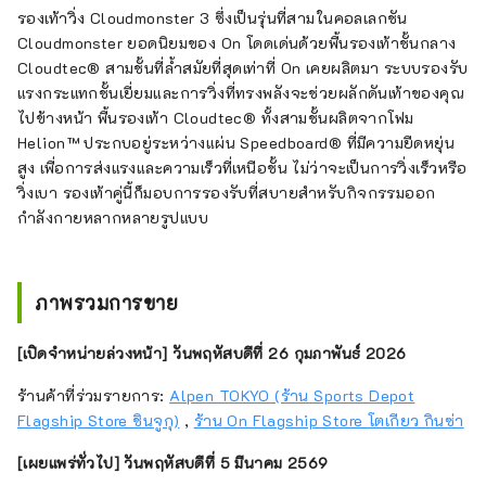
รองเท้าวิ่ง Cloudmonster 3 ซึ่งเป็นรุ่นที่สามในคอลเลกชัน
Cloudmonster ยอดนิยมของ On โดดเด่นด้วยพื้นรองเท้าชั้นกลาง
Cloudtec® สามชั้นที่ล้ำสมัยที่สุดเท่าที่ On เคยผลิตมา ระบบรองรับ
แรงกระแทกชั้นเยี่ยมและการวิ่งที่ทรงพลังจะช่วยผลักดันเท้าของคุณ
ไปข้างหน้า พื้นรองเท้า Cloudtec® ทั้งสามชั้นผลิตจากโฟม
Helion™ ประกบอยู่ระหว่างแผ่น Speedboard® ที่มีความยืดหยุ่น
สูง เพื่อการส่งแรงและความเร็วที่เหนือชั้น ไม่ว่าจะเป็นการวิ่งเร็วหรือ
วิ่งเบา รองเท้าคู่นี้ก็มอบการรองรับที่สบายสำหรับกิจกรรมออก
กำลังกายหลากหลายรูปแบบ
ภาพรวมการขาย
[เปิดจำหน่ายล่วงหน้า] วันพฤหัสบดีที่ 26 กุมภาพันธ์ 2026
ร้านค้าที่ร่วมรายการ:
Alpen TOKYO (ร้าน Sports Depot
Flagship Store ชินจูกุ)
,
ร้าน On Flagship Store โตเกียว กินซ่า
[เผยแพร่ทั่วไป] วันพฤหัสบดีที่ 5 มีนาคม 2569